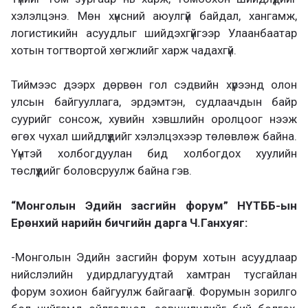
хэлэлцэнэ. Мөн хүнсний аюулгүй байдал, хангамж,
логистикийн асуудлыг шийдэхгүйгээр Улаанбаатар
хотын тогтвортой хөгжлийг харж чадахгүй.
Тиймээс дээрх дөрвөн гол сэдвийн хүрээнд олон
улсын байгууллага, эрдэмтэн, судлаачдын байр
суурийг сонсож, хувийн хэвшлийн оролцоог нээж
өгөх чухал шийдлүүдийг хэлэлцэхээр төлөвлөж байна.
Үүнтэй холбогдуулан бид холбогдох хуулийн
төслүүдийг боловсруулж байна гэв.
“Монголын Эдийн засгийн форум” НҮТББ-ын
Ерөнхий нарийн бичгийн дарга Ч.Ганхуяг:
-Монголын Эдийн засгийн форум хотын асуудлаар
нийслэлийн удирдлагуудтай хамтран тусгайлан
форум зохион байгуулж байгаагүй. Форумын зорилго