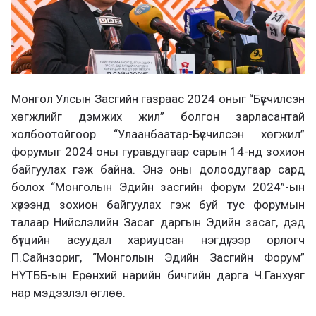
Монгол Улсын Засгийн газраас 2024 оныг “Бүсчилсэн
хөгжлийг дэмжих жил” болгон зарласантай
холбоотойгоор “Улаанбаатар-Бүсчилсэн хөгжил”
форумыг 2024 оны гуравдугаар сарын 14-нд зохион
байгуулах гэж байна. Энэ оны долоодугаар сард
болох “Монголын Эдийн засгийн форум 2024”-ын
хүрээнд зохион байгуулах гэж буй тус форумын
талаар Нийслэлийн Засаг даргын Эдийн засаг, дэд
бүтцийн асуудал хариуцсан нэгдүгээр орлогч
П.Сайнзориг, “Монголын Эдийн Засгийн Форум”
НҮТББ-ын Ерөнхий нарийн бичгийн дарга Ч.Ганхуяг
нар мэдээлэл өглөө.