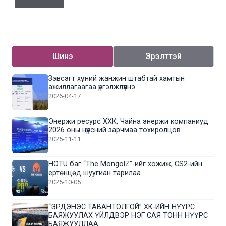
Шинэ
Эрэлттэй
Зэвсэгт хүчний жанжин штабтай хамтын
ажиллагаагаа үргэлжлүүлнэ
2026-04-17
Энержи ресурс ХХК, Чайна энержи компаниуд
2026 оны нүүрсний зарчмаа тохиролцов
2025-11-11
HOTU баг “The MongolZ”-ийг хожиж, CS2-ийн
ертөнцөд шуугиан тарилаа
2025-10-05
“ЭРДЭНЭС ТАВАНТОЛГОЙ” ХК-ИЙН НҮҮРС
БАЯЖУУЛАХ ҮЙЛДВЭР НЭГ САЯ ТОНН НҮҮРС
БАЯЖУУЛЛАА