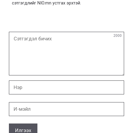
сэтгэгдлийг NIO.mn устгах эрхтэй.
Сэтгэгдэл
2000
бичих
Нэр
И-
мэйл