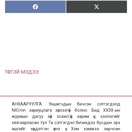
Хуваалцах:
Түгээх:
Х
Т
у
в
г
а
э
а
э
л
х
ц
а
х
ТӨСТЭЙ МЭДЭЭ
АНХААРУУЛГА: Уншигчдын бичсэн сэтгэгдэлд
NIO.mn хариуцлага хүлээхгүй болно. Бид ХХЗХ-ын
журмын дагуу зүй зохисгүй зарим үг, хэллэгийг
хязгаарласан тул Та сэтгэгдэл бичихдээ бусдын эрх
ашгийг хүндэтгэн үзнэ үү. Хэм хэмжээ зөрчсөн