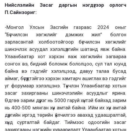
Нийслэлийн Засаг даргын нэгдүгээр орлогч
П.Сайнзориг:
-Монгол Улсын Засгийн газраас 2024 оныг
“Бүсчилсэн хөгжлийг дэмжих жил” болгон
зарласантай холбоотойгоор бүсчилсэн хөгжлийг
шинэчлэх асуудал хэлэлцүүлгийн шатанд явж байна.
Улаанбаатар хот хэрхэн яаж хөгжлийн загвараа
сонгох вэ, бидний боломж бололцоо, сул тал юунд
байна вэ гэдгийг хэлэлцээд, давуу талаа бусад
аймаг, бүсүүдтэйгээ хэрхэн хамтарч ашиглах вэ гэдгийг
уг форумаар хэлэлцэнэ. Түүнчлэн Улаанбаатар хотын
засаг захиргааны шинэчлэлийн асуудлыг ярина.
Өдгөө зарим дүүрэг нь 5000 гаруй хүнтэй байхад зарим
нь 400-500 мянган хүн амтай байна. Ийм их хүн амтай
дүүргийн иргэд төрийн үйлчилгээ авахад удаашралтай,
хүнд сурталтай байдаг. Тиймээс одоогийн засаг
захиргааны нэгжийн хуваарилалт Улаанбаатар хотын