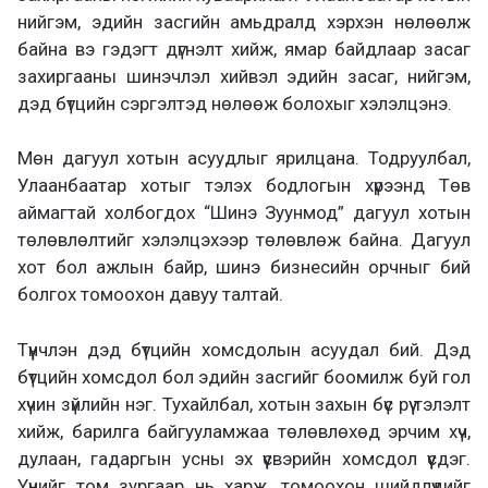
нийгэм, эдийн засгийн амьдралд хэрхэн нөлөөлж
байна вэ гэдэгт дүгнэлт хийж, ямар байдлаар засаг
захиргааны шинэчлэл хийвэл эдийн засаг, нийгэм,
дэд бүтцийн сэргэлтэд нөлөөж болохыг хэлэлцэнэ.
Мөн дагуул хотын асуудлыг ярилцана. Тодруулбал,
Улаанбаатар хотыг тэлэх бодлогын хүрээнд Төв
аймагтай холбогдох “Шинэ Зуунмод” дагуул хотын
төлөвлөлтийг хэлэлцэхээр төлөвлөж байна. Дагуул
хот бол ажлын байр, шинэ бизнесийн орчныг бий
болгох томоохон давуу талтай.
Түүнчлэн дэд бүтцийн хомсдолын асуудал бий. Дэд
бүтцийн хомсдол бол эдийн засгийг боомилж буй гол
хүчин зүйлийн нэг. Тухайлбал, хотын захын бүс рүү тэлэлт
хийж, барилга байгууламжаа төлөвлөхөд эрчим хүч,
дулаан, гадаргын усны эх үүсвэрийн хомсдол үүсдэг.
Үүнийг том зургаар нь харж, томоохон шийдлүүдийг