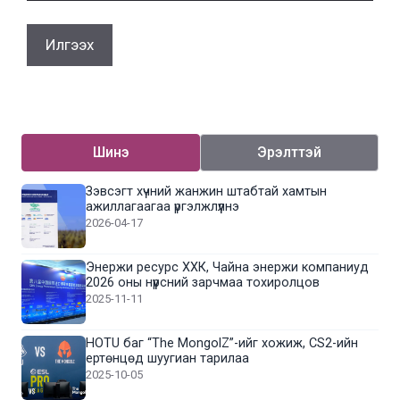
Шинэ
Эрэлттэй
Зэвсэгт хүчний жанжин штабтай хамтын
ажиллагаагаа үргэлжлүүлнэ
2026-04-17
Энержи ресурс ХХК, Чайна энержи компаниуд
2026 оны нүүрсний зарчмаа тохиролцов
2025-11-11
HOTU баг “The MongolZ”-ийг хожиж, CS2-ийн
ертөнцөд шуугиан тарилаа
2025-10-05