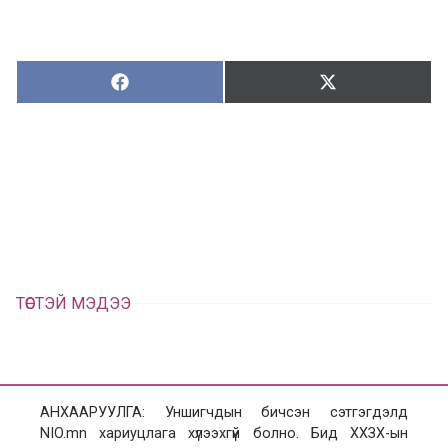
Хуваалцах:
Түгээх:
Х
Т
у
в
г
а
э
а
э
л
х
ц
а
х
ТӨСТЭЙ МЭДЭЭ
АНХААРУУЛГА: Уншигчдын бичсэн сэтгэгдэлд
NIO.mn хариуцлага хүлээхгүй болно. Бид ХХЗХ-ын