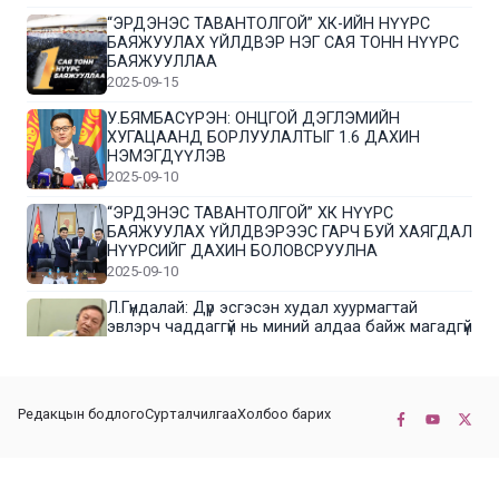
“ЭРДЭНЭС ТАВАНТОЛГОЙ” ХК-ИЙН НҮҮРС
БАЯЖУУЛАХ ҮЙЛДВЭР НЭГ САЯ ТОНН НҮҮРС
БАЯЖУУЛЛАА
2025-09-15
У.БЯМБАСҮРЭН: ОНЦГОЙ ДЭГЛЭМИЙН
ХУГАЦААНД БОРЛУУЛАЛТЫГ 1.6 ДАХИН
НЭМЭГДҮҮЛЭВ
2025-09-10
“ЭРДЭНЭС ТАВАНТОЛГОЙ” ХК НҮҮРС
БАЯЖУУЛАХ ҮЙЛДВЭРЭЭС ГАРЧ БУЙ ХАЯГДАЛ
НҮҮРСИЙГ ДАХИН БОЛОВСРУУЛНА
2025-09-10
Л.Гүндалай: Дүр эсгэсэн худал хуурмагтай
эвлэрч чаддаггүй нь миний алдаа байж магадгүй
2025-09-05
ЦОГТЦЭЦИЙ СУМЫН ЦАГААН-ОВОО, СИЙРСТ
Редакцын бодлого
Сурталчилгаа
Холбоо барих
БАГИЙН ИРГЭДИЙН ТӨЛӨӨЛӨЛ НҮҮРС
БАЯЖУУЛАХ ҮЙЛДВЭРТЭЙ ТАНИЛЦЛАА
2025-09-01
© 2022-2026 Бүх эрх хуулиар хамгаалагдсан. КОННЕКТ НЬЮС ХХК
“ЭРДЭНЭС ТАВАНТОЛГОЙ” ХК “МОНГОЛ-