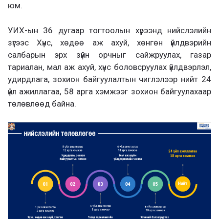
юм.
УИХ-ын 36 дугаар тогтоолын хүрээнд нийслэлийн
зүгээс Хүнс, хөдөө аж ахуй, хөнгөн үйлдвэрийн
салбарын эрх зүйн орчныг сайжруулах, газар
тариалан, мал аж ахуй, хүнс боловсруулах үйлдвэрлэл,
удирдлага, зохион байгуулалтын чиглэлээр нийт 24
үйл ажиллагаа, 58 арга хэмжээг зохион байгуулахаар
төлөвлөөд байна.