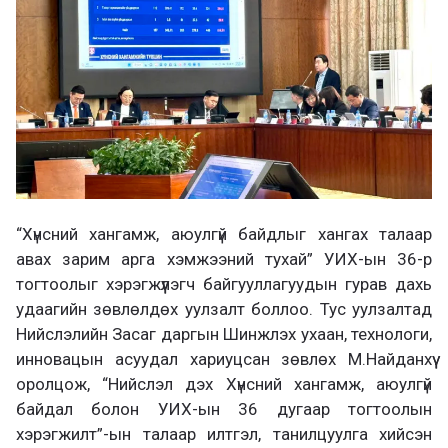
“Хүнсний хангамж, аюулгүй байдлыг хангах талаар
авах зарим арга хэмжээний тухай” УИХ-ын 36-р
тогтоолыг хэрэгжүүлэгч байгууллагуудын гурав дахь
удаагийн зөвлөлдөх уулзалт боллоо. Тус уулзалтад
Нийслэлийн Засаг даргын Шинжлэх ухаан, технологи,
инновацын асуудал хариуцсан зөвлөх M.Найданхүү
оролцож, “Нийслэл дэх Хүнсний хангамж, аюулгүй
байдал болон УИХ-ын 36 дугаар тогтоолын
хэрэгжилт”-ын талаар илтгэл, танилцуулга хийсэн