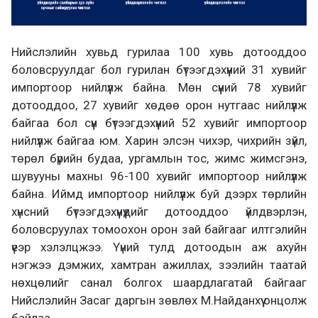
Нийслэлийн хувьд гурилаа 100 хувь дотооддоо
боловсруулдаг бол гурилан бүтээгдэхүүний 31 хувийг
импортоор нийлүүлж байна. Мөн сүүний 78 хувийг
дотооддоо, 27 хувийг хөдөө орон нутгаас нийлүүлж
байгаа бол сүүн бүтээгдэхүүний 52 хувийг импортоор
нийлүүлж байгаа юм. Харин элсэн чихэр, чихрийн зүйл,
төрөл бүрийн будаа, ургамлын тос, жимс жимсгэнэ,
шувууны махны 96-100 хувийг импортоор нийлүүлж
байна. Иймд импортоор нийлүүлж буй дээрх төрлийн
хүнсний бүтээгдэхүүнүүдийг дотооддоо үйлдвэрлэн,
боловсруулах томоохон орон зай байгааг илтгэлийн
үеэр хэлэлцжээ. Үүний тулд дотоодын аж ахуйн
нэгжээ дэмжих, хамтран ажиллах, зээлийн таатай
нөхцөлийг санал болгох шаардлагатай байгааг
Нийслэлийн Засаг даргын зөвлөх М.Найданхүү онцолж