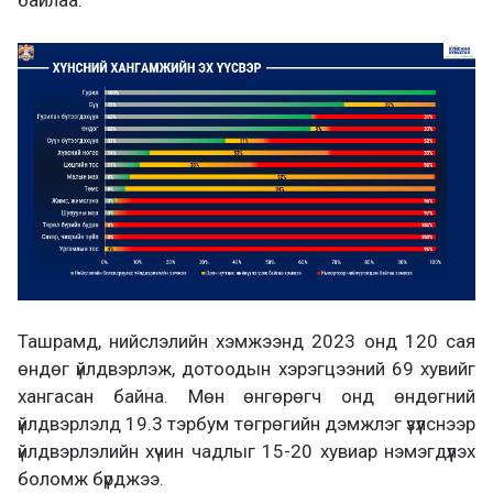
байлаа.
Ташрамд, нийслэлийн хэмжээнд 2023 онд 120 сая
өндөг үйлдвэрлэж, дотоодын хэрэгцээний 69 хувийг
хангасан байна. Мөн өнгөрөгч онд өндөгний
үйлдвэрлэлд 19.3 тэрбум төгрөгийн дэмжлэг үзүүлснээр
үйлдвэрлэлийн хүчин чадлыг 15-20 хувиар нэмэгдүүлэх
боломж бүрджээ.