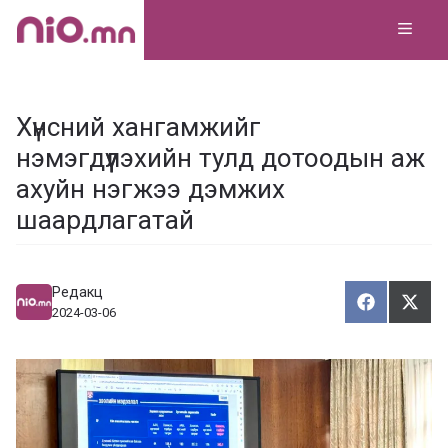
Skip
MEN
to
content
Хүнсний хангамжийг
нэмэгдүүлэхийн тулд дотоодын аж
ахуйн нэгжээ дэмжих
шаардлагатай
Редакц
Хуваалца
Түгэ
Х
Т
2024-03-06
у
в
г
а
э
а
э
л
х
ц
а
х