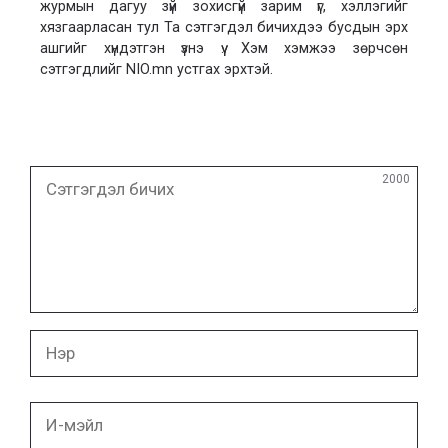
журмын дагуу зүй зохисгүй зарим үг, хэллэгийг
хязгаарласан тул Та сэтгэгдэл бичихдээ бусдын эрх
ашгийг хүндэтгэн үзнэ үү. Хэм хэмжээ зөрчсөн
сэтгэгдлийг NIO.mn устгах эрхтэй.
Сэтгэгдэл
2000
бичих
Нэр
И-
мэйл