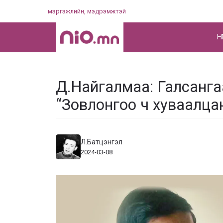
Skip
мэргэжлийн, мэдрэмжтэй
to
content
НҮ
Д.Найгалмаа: Галсангаа 
“Зовлонгоо ч хуваалца
Л.Батцэнгэл
2024-03-08