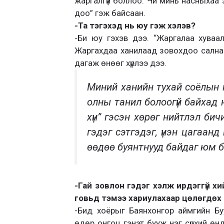
жаргалгүй боллоо. Чи минь насныхаа з
доо” гэж байсаан.
-Та тэгэхэд нь юу гэж хэлэв?
-Би юу гэхэв дээ. “Жаргалаа хуваа
Жаргахдаа ханилаад зовохдоо сална г
дагаж өнөөг хүрлээ дээ.
Миний ханийн тухай соёлын га
олны танил болоогүй байхад 
хүн” гэсэн хөрөг нийтлэл бич
гэдэг сэтгэдэг, үнэн цагаанд 
өөдөө буянтнууд байдаг юм б
-Гай зовлон гэдэг хэлж ирдэггүй х
говьд тэмээ хариулахаар цөлөгдөх
-Бид хоёрыг Баянхонгор аймгийн Бу
өдөр онгоц гэнэт бууж нэг сүрхий өн