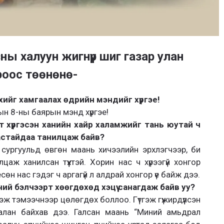
ы халуун жигнүүр шиг газар улан
оос төөнөнө-
хийг хамгаалах өдрийн мэндийг хүргэе!
тын 8-ны баярын мэнд хүргэе!
т хүргэсэн ханийн хайр халамжийг тань юутай ч
 настайдаа танилцаж байв?
сургуульд өвгөн маань хичээлийн эрхлэгчээр, би
ж ханилсан түүхтэй. Хорин нас ч хүрээгүй хонгор
есөн нас гэдэг ч аргагүй л алдрай хонгор үе байж дээ.
ий бэлчээрт хөөгдөхөд хэцүү санагдаж байв уу?
дэж тэмээчнээр цөлөгдөх боллоо. Гүтгэж гүжирдүүлсэн
галан байхав дээ. Галсан маань “Миний амьдрал