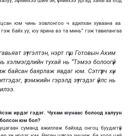
алуу, зүснийхээ шингэн, үснийхээ уртад заяагаа бод
лцсан юм чинь зовлонгоо ч адилхан хуваана аа.
эж байх уу, юу ярина вэ та минь” гэж тавилангаа
вьяат зүтгэлтэн, нэрт гүүш Готовын Аким
нь хэлмэгдлийн тухай нь “Тэмээ болоогүй
иж байсан баярлаж явдаг юм. Сэтгүүлч хүн
итгэдэг, үлэмжийн гэрэлд зүтгэдэг үйлс нь
илээ.
ийсэж ирдэг гэдэг. Чухам юунаас болоод халуун
 болсон юм бол?
уцагаан суманд ажиллаж байхад онгоц буудаггүй
дөр хүн ирдэг юм. Өвгөн шүлгээ уншиж, би хоол цай