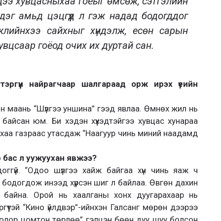
хдээ хувцасныхаа гоёыг өмсөж, сэтгэлийн
дэг амьд цэцгүүд л гэж надад бодогддог
лийнхээ сайхныг хүндэлж, есөн сарын
вцсаар гоёод очих их дуртай сан.
эргүүн найрагчаар шалгараад орж ирэх үеийн
 маань “Шүлгээ уншина” гээд явлаа. Өмнөх жил нь
байсан юм. Би хэдэн хүүхэдтэйгээ хувцас хунараа
хаа газраас утасдаж “Наагуур чинь миний наадамд
р бас л уужуухан явжээ?
олдоггүй. “Одоо шүлгээ хайж байгаа хүн чинь яаж ч
 бодогдож инээд хүрсэн шиг л байлаа. Өвгөн дахин
 байна. Орой нь хаалганы хонх дуугарахаар нь
гүүтэй “Кино үйлдвэр”-ийнхэн Галсанг мөрөн дээрээ
Болор цомтон төрлөө” гэлцэн бөөн дуу шуу болсон