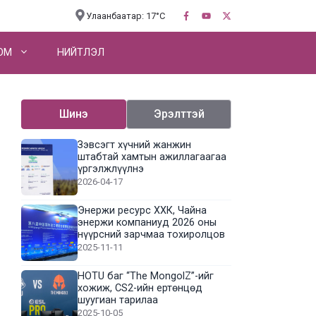
Улаанбаатар: 17°C
OM
НИЙТЛЭЛ
Шинэ
Эрэлттэй
Зэвсэгт хүчний жанжин
штабтай хамтын ажиллагаагаа
үргэлжлүүлнэ
2026-04-17
Энержи ресурс ХХК, Чайна
энержи компаниуд 2026 оны
нүүрсний зарчмаа тохиролцов
2025-11-11
HOTU баг “The MongolZ”-ийг
хожиж, CS2-ийн ертөнцөд
шуугиан тарилаа
2025-10-05