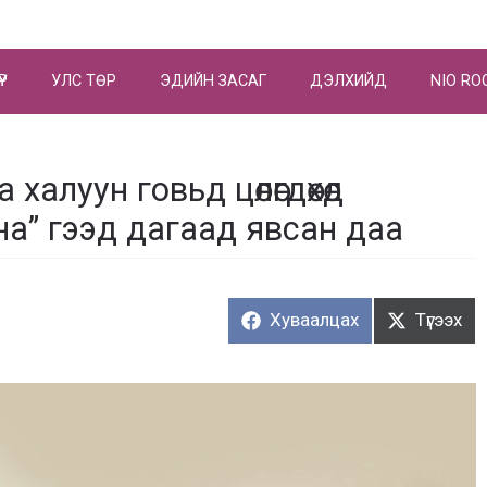
ҮР
УЛС ТӨР
ЭДИЙН ЗАСАГ
ДЭЛХИЙД
NIO RO
халуун говьд цөлөгдөхөд
на” гээд дагаад явсан даа
Хуваалцах:
Түгээх:
Хуваалцах
Түгээх