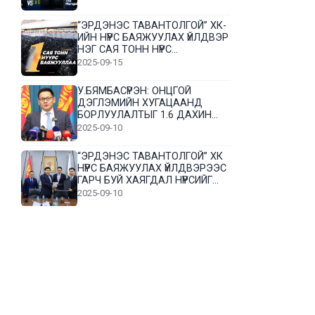
“ЭРДЭНЭС ТАВАНТОЛГОЙ” ХК-
ИЙН НҮҮРС БАЯЖУУЛАХ ҮЙЛДВЭР
НЭГ САЯ ТОНН НҮҮРС
БАЯЖУУЛЛАА
2025-09-15
У.БЯМБАСҮРЭН: ОНЦГОЙ
ДЭГЛЭМИЙН ХУГАЦААНД
БОРЛУУЛАЛТЫГ 1.6 ДАХИН
НЭМЭГДҮҮЛЭВ
2025-09-10
“ЭРДЭНЭС ТАВАНТОЛГОЙ” ХК
НҮҮРС БАЯЖУУЛАХ ҮЙЛДВЭРЭЭС
ГАРЧ БУЙ ХАЯГДАЛ НҮҮРСИЙГ
ДАХИН БОЛОВСРУУЛНА
2025-09-10
Л.Гүндалай: Дүр эсгэсэн худал
хуурмагтай эвлэрч чаддаггүй
нь миний алдаа байж магадгүй
2025-09-05
ЦОГТЦЭЦИЙ СУМЫН ЦАГААН-
ОВОО, СИЙРСТ БАГИЙН
ИРГЭДИЙН ТӨЛӨӨЛӨЛ НҮҮРС