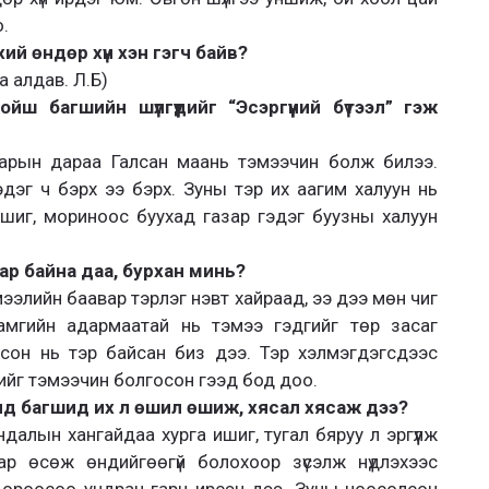
.
рхий өндөр хүн хэн гэгч байв?
 алдав. Л.Б)
ш багшийн шүлгүүдийг “Эсэргүүний бүтээл” гэж
сарын дараа Галсан маань тэмээчин болж билээ.
дэг ч бэрх ээ бэрх. Зуны тэр их аагим халуун нь
иг, мориноос буухад газар гэдэг буузны халуун
зар байна даа, бурхан минь?
ээлийн баавар тэрлэг нэвт хайраад, ээ дээ мөн чиг
 хамгийн адармаатай нь тэмээ гэдгийг төр засаг
сон нь тэр байсан биз дээ. Тэр хэлмэгдэгсдээс
нийг тэмээчин болгосон гээд бод доо.
ид багшид их л өшил өшиж, хясал хясаж дээ?
ндалын хангайдаа хурга ишиг, тугал бяруу л эргүүлж
р өсөж өндийгөөгүй болохоор зүсэлж нүдлэхээс