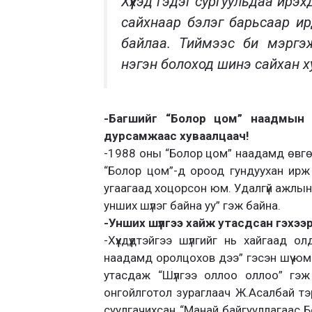
Хүүхэд гэдэг сургуульдаа ирэ
сайхнаар бэлэг барьсаар ир
байлаа. Тиймээс би мэргэж
нэгэн болоход шинэ сайхан ху
-Багшийг “Болор цом” наадмын т
дурсамжаас хуваалцаач!
-1988 оны “Болор цом” наадамд өвгөн
“Болор цом”-д ороод гундуухан ирж 
угаагаад хоцорсон юм. Удалгүй ажлын
унших шүлэг байна уу” гэж байна.
-Унших шүлгээ хайж утасдсан гэхээ
-Хүүхдүүдтэйгээ шүлгийг нь хайгаад 
наадамд оролцохов дээ” гэсэн шүү юм
утасдаж “Шүлгээ оллоо оллоо” гэж
онгойлготол зураглаач Ж.Асалбай тэр
суулгачихсан “Манай байгууллагаас 