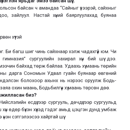
шүлэглэн ярьдаг эмээ байсан шүү…
больсон байсан ч амандаа “Сайныг үзээрэй, сайхныг
доо, зайлуул. Настай хүний баярлуулахад буянаа
вөн хүүтэй
г. Би багш шиг чинь сайхнаар хэлж чадахгүй юм. Чи
гимназия” сургуулийн захирал хүн бий шүү дээ.
мээчин байхад төрж байлаа. Удаахь хүү маань төрийн
оны дарга Сономын Удвал гуайн буянаар өвгөний
мэндэлсэн болохоор ахынх нь нэрээс оруулж Бодь-
яа охин маань, Бодьбилгүүн хүү маань төрсөн дөө.
ажилласан биз?
Нийслэлийн есдүгээр сургууль, дөчдүгээр сургуульд
 хүн өдөр бүхэн хүүхэд гэдэг амьд цэцгэн дунд умбаж
нэн сэтгэлээсээ хайртай шүү.