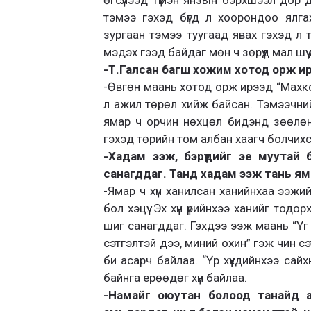
өгсүүлээд түмэн янзын бэрхшээл дор
тэмээ гэхэд бүгд л хоорондоо ялгах
зургаан тэмээ туугаад явах гэхэд л 
мэдэх гээд байдаг мөн ч зөрүүд мал шүү 
-Т.Галсан багш хожим хотод орж ир
-Өвгөн маань хотод орж ирээд “Махко
л ажил төрөл хийж байсан. Тэмээчн
ямар ч орчин нөхцөл бидэнд зөөлөн
гэхэд төрийн том албан хаагч болчих
-Хадам ээж, бэрүүдийг эе муутай 
санагддаг. Танд хадам ээж тань я
-Ямар ч хүн ханилсан ханийнхаа ээжи
бол хэцүү. Эх хүн үрийнхээ ханийг тод
шиг санагддаг. Гэхдээ ээж маань “Үг н
сэтгэлтэй дээ, миний охин” гэж чин с
би асарч байлаа. “Үр хүүхдийнхээ сай
байнга ерөөдөг хүн байлаа.
-Намайг оюутан болоод танайд 