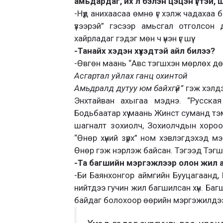
амьдардаг, их л бэлэн цэцэн үгтэй, 
-Нүд анихаасаа өмнө үг хэлж чадахаа 
үзээрэй” гэсээр амьсгал отголсон 
хайрладаг гэдэг мөн ч үнэн үг шүү.
-Танайх хэдэн хүүхэдтэй айл билээ?
-Өвгөн маань “Авс тэгшхэн мөрлөх дөр
Асгартал уйлах ганц охинтой
Амьдралд дутуу юм байхгүй”
гэж хэлдэ
Энхтайван ахыгаа мэднэ. “Русская 
Бодьбаатар хүү маань Жинст суманд тэ
шагналт зохиолч, Зохиолчдын хоро
“Өнөр хүний зүрх” ном хэвлэгдэхэд 
Өнөр гэж нэрлэж байсан. Тэгээд Тэгшза
-Та багшийн мэргэжлээр олон жил 
-Би Баянхонгор аймгийн Бууцагаанд, 
нийтдээ гучин жил багшилсан хүн. Багш
байдаг болохоор өөрийн мэргэжилдээ ү