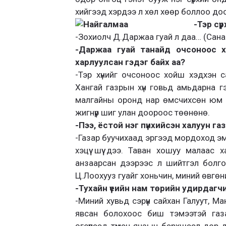
хийгээд хэрдээ л хөл хөөр боллоо доо
-Тэр сү
-Зохиолч Д.Даржаа гуай л даа… (Санаа
-Даржаа гуай танайд очсоноос хой
харлуулсан гэдэг байх аа?
-Тэр хүнийг очсоноос хойш хэдхэн 
Хангай газрын хүн говьд амьдарна гэ
малгайны оронд нар өмсчихсөн юм ш
жигнүүр шиг улан доороос төөнөнө.
-Пээ, ёстой нэг пүнхийсэн халуун га
-Газар буучихаад эргээд мордоход эм
хэцүү шүү дээ. Таван хошуу малаас
анзаарсан дээрээс л шийтгэл болго
Ц.Лоохууз гуайг хоньчин, миний өвгө
-Тухайн үеийн нам төрийн удирдагч
-Миний хувьд сэрүүн сайхан Галуут, Ма
явсан болохоос биш тэмээтэй газа