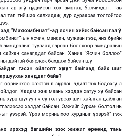
 дороосоо ундран гарч ирсэн дээ. Зуны ноосолсон
ын аргагүй гүрдийсэн хөх амьтад болчихдог. Тав
тал тал тийшээ салхидаж, дур дураараа толгойгоо
дээ.
ээд “Махкомбинат”-ад ясчин хийж байсан гэл үү?
мбинат”-ын ясчин, манаач, мужаан гээд янз бүрийн
ий амьдралыг туулаад гарсан болохоор амьдралын
 сайхан санагддаг байсан. Ханиа “Ясчин боллоо”
сны дайтай баярлаж бахдаж байсан шүү.
байдаг гэсэн ойлголт хүмүүст байгаад байх шиг
маршуухан ханддаг байв?
йг өөрийнхөө ээжтэй л зүйрлэн адилтгаж бодохгүй л
орхойлдог. Хадам ээж маань хэрдээ хатуу хүн байсан
ь хурц шулуун ч сүүн гол урсах шиг хайлган цайлган
этгэлээсээ хэлдэг байсан. Ээжийг бурхан болтол нь
хныг үзээрэй. Үрээ мориныхоо хурдныг үзээрэй” гэж
анх ирэхэд багшийн ээж жижиг өрөөнд тань