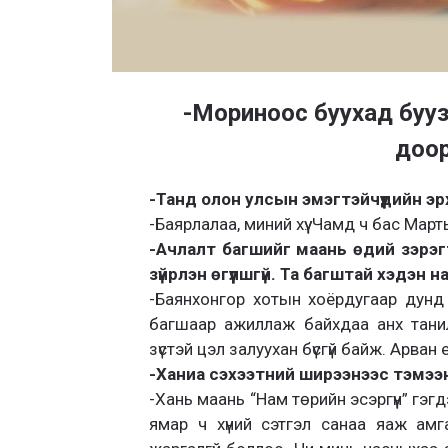
-Мориноос буухад буузн
доор
-Танд олон улсын эмэгтэйчүүдийн эр
-Баярлалаа, миний хүү. Чамд ч бас Мар
-Ачлалт багшийг маань өдий зэрэг
зүйрлэн өгүүлшгүй. Та багштай хэдэн
-Баянхонгор хотын хоёрдугаар дунд 
багшаар ажиллаж байхдаа анх танилца
зүстэй цэл залуухан бүсгүй байж. Арван 
-Ханиа сэхээтний ширээнээс тэмээн
-Хань маань “Нам төрийн эсэргүүн” гэг
ямар ч хүний сэтгэл санаа яаж ам