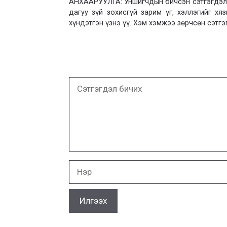
АНХААРУУЛГА: Уншигчдын бичсэн сэтгэгдэлд
дагуу зүй зохисгүй зарим үг, хэллэгийг х
хүндэтгэн үзнэ үү. Хэм хэмжээ зөрчсөн сэтгэ
Сэтгэгдэл
бичих
Нэр