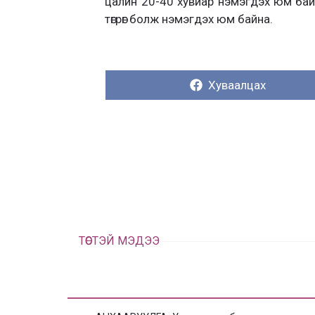
цалин 20-40 хувиар нэмэгдэх юм байна
төгрөг болж нэмэгдэх юм байна.
Хуваалцах:
Хуваалцах
ТӨСТЭЙ МЭДЭЭ