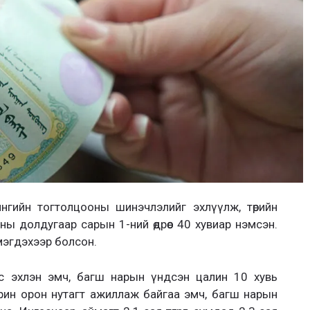
ингийн тогтолцооны шинэчлэлийг эхлүүлж, төрийн
 оны долдугаар сарын 1-ний өдрөөс 40 хувиар нэмсэн.
мэгдэхээр болсон.
ээс эхлэн эмч, багш нарын үндсэн цалин 10 хувь
 Харин орон нутагт ажиллаж байгаа эмч, багш нарын