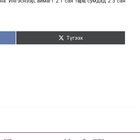
. Ингэснээр, аймагт 2.1 сая төгрөг, сумдад 2.3 сая
Түгээх:
Түгээх