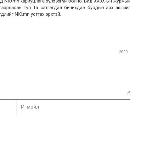
 NIO.mn хариуцлага хүлээхгүй болно. Бид ХХЗХ-ын журмын
язгаарласан тул Та сэтгэгдэл бичихдээ бусдын эрх ашгийг
гдлийг NIO.mn устгах эрхтэй.
2000
И-
мэйл