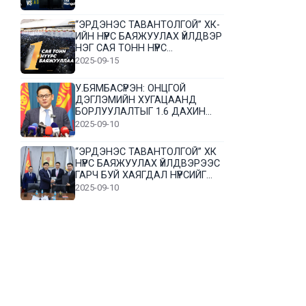
“ЭРДЭНЭС ТАВАНТОЛГОЙ” ХК-
ИЙН НҮҮРС БАЯЖУУЛАХ ҮЙЛДВЭР
НЭГ САЯ ТОНН НҮҮРС
БАЯЖУУЛЛАА
2025-09-15
У.БЯМБАСҮРЭН: ОНЦГОЙ
ДЭГЛЭМИЙН ХУГАЦААНД
БОРЛУУЛАЛТЫГ 1.6 ДАХИН
НЭМЭГДҮҮЛЭВ
2025-09-10
“ЭРДЭНЭС ТАВАНТОЛГОЙ” ХК
НҮҮРС БАЯЖУУЛАХ ҮЙЛДВЭРЭЭС
ГАРЧ БУЙ ХАЯГДАЛ НҮҮРСИЙГ
ДАХИН БОЛОВСРУУЛНА
2025-09-10
Л.Гүндалай: Дүр эсгэсэн худал
хуурмагтай эвлэрч чаддаггүй
нь миний алдаа байж магадгүй
2025-09-05
ЦОГТЦЭЦИЙ СУМЫН ЦАГААН-
ОВОО, СИЙРСТ БАГИЙН
ИРГЭДИЙН ТӨЛӨӨЛӨЛ НҮҮРС