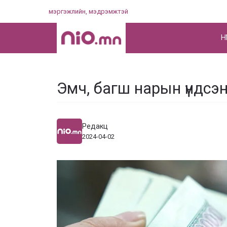
Skip
мэргэжлийн, мэдрэмжтэй
to
content
НҮ
Эмч, багш нарын үндсэн
Редакц
2024-04-02