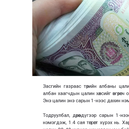
Засгийн газраас төрийн албаны цал
албан хаагчдын цалин хөлсийг өнгөрөгч
Энэ цалин энэ сарын 1-нээс дахин нэ
Тодруулбал, дөрөвдүгээр сарын 1-н
нэмэгдэж, 1.4 сая төгрөгт хүрэх нь.