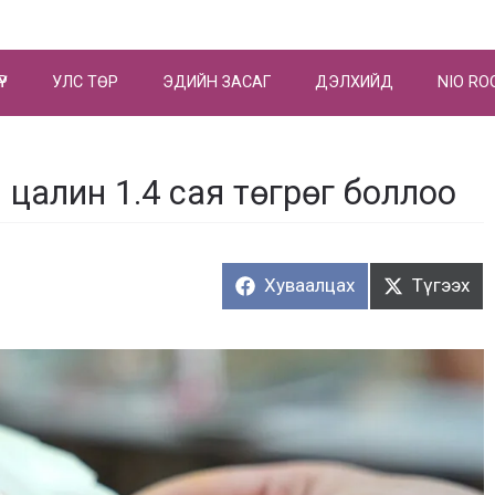
ҮР
УЛС ТӨР
ЭДИЙН ЗАСАГ
ДЭЛХИЙД
NIO RO
 цалин 1.4 сая төгрөг боллоо
Хуваалцах:
Түгээх:
Хуваалцах
Түгээх