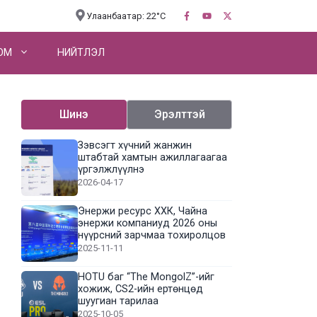
Улаанбаатар: 22°C
OM
НИЙТЛЭЛ
Шинэ
Эрэлттэй
Зэвсэгт хүчний жанжин
штабтай хамтын ажиллагаагаа
үргэлжлүүлнэ
2026-04-17
Энержи ресурс ХХК, Чайна
энержи компаниуд 2026 оны
нүүрсний зарчмаа тохиролцов
2025-11-11
HOTU баг “The MongolZ”-ийг
хожиж, CS2-ийн ертөнцөд
шуугиан тарилаа
2025-10-05