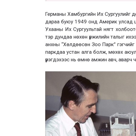
Германы Хамбургийн Их Сургуулийг д
дараа буюу 1949 онд Америк улсад ца
Ухааны Их Сургуультай нягт холбоот
тэр дундаа нөхөн үржилийн талыг ихэ
анхны “Хөлдөөсөн Зоо Парк” гэгчийг 
паркдаа устан алга болж, мөхөх аюулд
үрэгдэхээс нь өмнө амжин авч, аварч ч