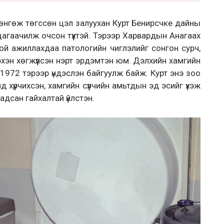
өнгөж төгссөн цэл залуухан Курт Бенирсчке дайны
гаачилж очсон түүхтэй. Тэрээр Харвардын Анагаах
ой ажиллахдаа патологийн чиглэлийг сонгон сурч,
эхэн хөгжүүлсэн нэрт эрдэмтэн юм. Дэлхийн хамгийн
1972 тэрээр үндэслэн байгуулж байж. Курт энэ зоо
 хүрчихсэн, хамгийн сүүлчийн амьтдын эд эсийг үхэж
адсан гайхалтай үйлстэн.