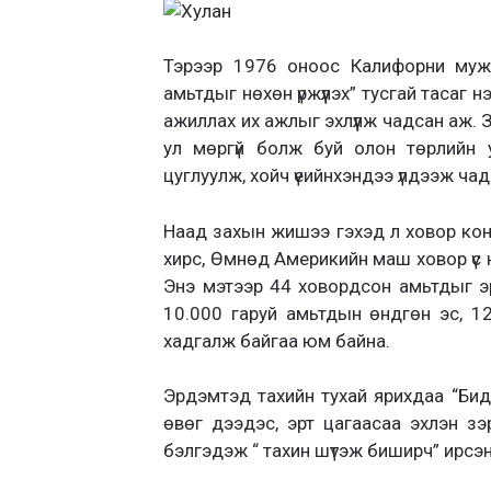
Тэрээр 1976 оноос Калифорни муж
амьтдыг нөхөн үржүүлэх” тусгай таса
ажиллах их ажлыг эхлүүлж чадсан аж.
ул мөргүй болж буй олон төрлийн ур
цуглуулж, хойч үеийнхэндээ үлдээж ча
Наад захын жишээ гэхэд л ховор кондо
хирс, Өмнөд Америкийн маш ховор үс н
Энэ мэтээр 44 ховордсон амьтдыг эр
10.000 гаруй амьтдын өндгөн эс, 1
хадгалж байгаа юм байна.
Эрдэмтэд тахийн тухай ярихдаа “Би
өвөг дээдэс, эрт цагаасаа эхлэн з
бэлгэдэж “ тахин шүтэж биширч” ирсэн