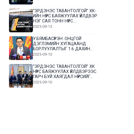
“ЭРДЭНЭС ТАВАНТОЛГОЙ” ХК-
ИЙН НҮҮРС БАЯЖУУЛАХ ҮЙЛДВЭР
НЭГ САЯ ТОНН НҮҮРС
БАЯЖУУЛЛАА
2025-09-15
У.БЯМБАСҮРЭН: ОНЦГОЙ
ДЭГЛЭМИЙН ХУГАЦААНД
БОРЛУУЛАЛТЫГ 1.6 ДАХИН
НЭМЭГДҮҮЛЭВ
2025-09-10
“ЭРДЭНЭС ТАВАНТОЛГОЙ” ХК
НҮҮРС БАЯЖУУЛАХ ҮЙЛДВЭРЭЭС
ГАРЧ БУЙ ХАЯГДАЛ НҮҮРСИЙГ
ДАХИН БОЛОВСРУУЛНА
2025-09-10
Л.Гүндалай: Дүр эсгэсэн худал
хуурмагтай эвлэрч чаддаггүй
нь миний алдаа байж магадгүй
2025-09-05
ЦОГТЦЭЦИЙ СУМЫН ЦАГААН-
ОВОО, СИЙРСТ БАГИЙН
ИРГЭДИЙН ТӨЛӨӨЛӨЛ НҮҮРС