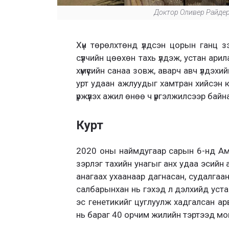
Доктор Оливер Райдер 
Хүн төрөлхтөнд үлдсэн цорын ганц 
сүүлчийн цөөхөн тахь үлдэж, устан а
хүмүүсийн санаа зовж, аварч авч үлдэхи
урт удаан ажлуудыг хамтран хийсэн ю
үржүүлэх ажил өнөө ч үргэлжилсээр байн
Курт
2020 оны наймдугаар сарын 6-нд Аме
зэрлэг тахийн унагыг анх удаа эсийн а
анагаах ухаанаар дагнасан, судалга
салбарынхан нь гэхэд л дэлхийд уста
эс генетикийг цуглуулж хадгалсан ар
нь бараг 40 орчим жилийн тэртээд мон