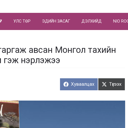
ҮР
УЛС ТӨР
ЭДИЙН ЗАСАГ
ДЭЛХИЙД
NIO RO
гаргаж авсан Монгол тахийн
и гэж нэрлэжээ
Хуваалцах:
Түгээх:
Хуваалцах
Түгээх