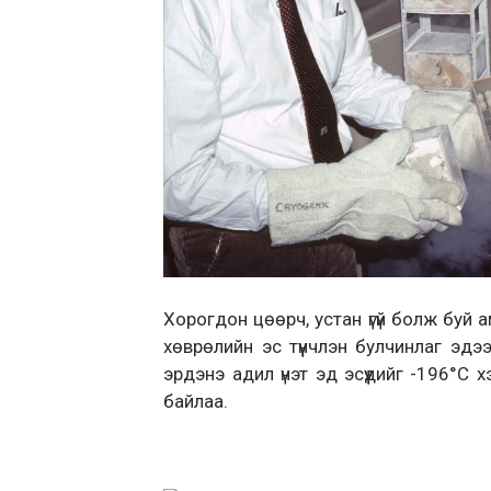
Хорогдон цөөрч, устан үгүй болж буй 
хөврөлийн эс түүнчлэн булчинлаг эдээ
эрдэнэ адил үнэт эд эсүүдийг -196°C
байлаа.