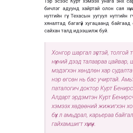
Тэр эсээс Курт хэмээх унага энх са
бичлэг адуунд хайртай олон сая хүн
нутгийн гүү. Техасын уугуул нутгийн
хяналтад багагүй хугацаанд байгаа
сайхан талд идээшилж буй.
Хонгор шаргал зүстэй, толгой
нүхний дээд талаараа цайвар, 
мэдэгхэн хөндлөн хар судалта
нэр өгсөн нь бас учиртай. Амь
паталогич доктор Курт Бенир
Алдарт эрдэмтэн Курт Бенирс
хэмээх хөдөөний жижигхэн хот
бүх л амьдрал, карьераа байг
гайхамшигт хүмүүн.