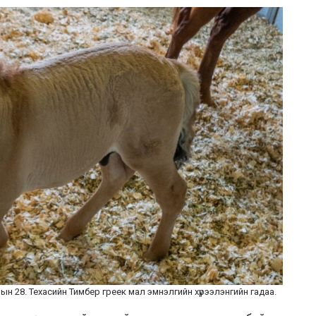
рын 28. Техасийн Тимбер греек мал эмнэлгийн хүрээлэнгийн гадаа.