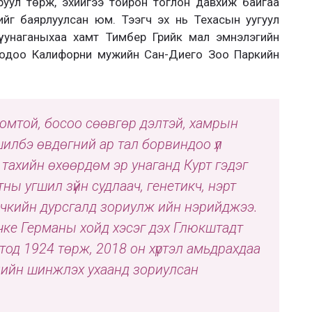
руул төрж, эхийгээ тойрон тоглон давхиж байгаа
ийг баярлуулсан юм. Тээгч эх нь Техасын уугуул
 гүү унаганыхаа хамт Тимбер Грийк мал эмнэлэгийн
д одоо Калифорни мужийн Сан-Диего Зоо Паркийн
 томтой, босоо сөөвгөр дэлтэй, хамрын
шилбэ өвдөгний ар тал борвиндоо үл
 тахийн өхөөрдөм эр унаганд Курт гэдэг
тны угшил зүйн судлаач, генетикч, нэрт
счкийн дурсгалд зориулж ийн нэрийджээ.
чке Германы хойд хэсэг дэх Глюкштадт
од 1924 төрж, 2018 он хүртэл амьдрахдаа
алийн шинжлэх ухаанд зориулсан