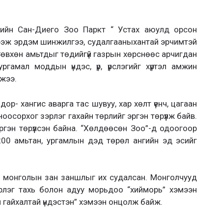
ийн Сан-Диего Зоо Паркт “ Устах аюулд орсон
г нээж эрдэм шинжилгээ, судалгааныхантай эрчимтэй
 Зөвхөн амьтдыг төдийгүй газрын хөрснөөс арчигдан
гамал моддын үндэс, үр, үрслэгийг хүртэл амжин
джээ.
р- хангис аварга тас шувуу, хар хөлт үенч, цагаан
оосорхог зэрлэг гахайн төрлийг эргэн төрүүлж байв.
гэн төрүүлсэн байна. “Хөлдөөсөн Зоо”-д одоогоор
200 амьтан, ургамлын дэд төрөл ангийн эд эсийг
д монголын зан заншлыг их судалсан. Монголчууд
эрлэг тахь болон адуу морьдоо “хийморь” хэмээн
 гайхалтай үндэстэн” хэмээн онцолж байж.