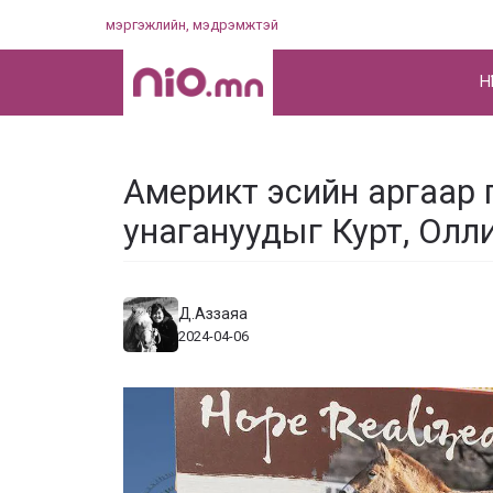
Skip
мэргэжлийн, мэдрэмжтэй
to
content
НҮ
Америкт эсийн аргаар 
унагануудыг Курт, Олл
Д.Аззаяа
2024-04-06