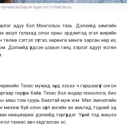
нулимсаа барьж ядан зогсч байгаа нь.
зэрлэг адуу бол Монголын тахь. Дэлхийд хамгийн
рилах аюул тулахад олон орны эрдэмтэд эгэл жирийн
йн төлөө сэтгэл зүтгэл, хөрөнгө мөнгө зарсан нөр их,
м. Дэлхийд үлдсэн цорын ганц зэрлэг адууг өсгөн
а.
рикийн Техас мужид хүнд хэзээ ч гаршаагүй онгон
ргаар төрүүлж байв. Техас бол өндөр технологи, био
аны маш том суурь баазтай муж юм. Мал эмнэлгийн
н мөхөж буй олон зүйл ангийн ан амьтад, тэдний эд
вин нөөцөөрөө дэлхийд тэргүүлдэг. Үүний тод жишээ
гол тахиас авч хадгалсан эс.