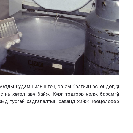
амьтдын удамшилын ген, эр эм бэлгийн эс, өндөг, үр
с нь хүртэл авч байж. Курт тэдгээр үнэлж барамгүй
 хэмд тусгай хадгалалтын саванд хийж нөөцөлсөөр