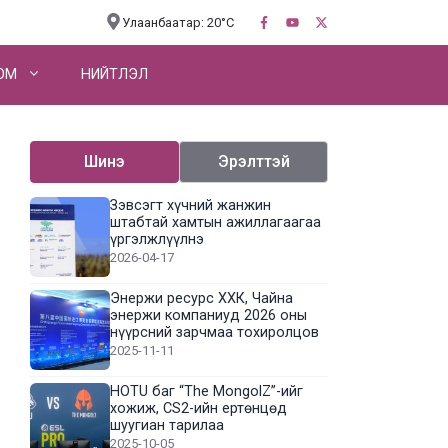
Улаанбаатар: 20°C
OM
НИЙТЛЭЛ
Шинэ
Эрэлттэй
Зэвсэгт хүчний жанжин
штабтай хамтын ажиллагаагаа
үргэлжлүүлнэ
2026-04-17
Энержи ресурс ХХК, Чайна
энержи компаниуд 2026 оны
нүүрсний зарчмаа тохиролцов
2025-11-11
HOTU баг “The MongolZ”-ийг
хожиж, CS2-ийн ертөнцөд
шуугиан тарилаа
2025-10-05