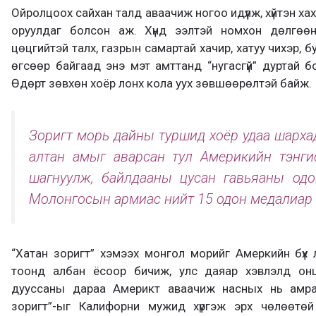
Ойролцоох сайхан талд аваачиж ногоо идүүлж, хүйтэн ха
оруулдаг болсон аж. Хүнд ээлтэй номхон дөлгөөн з
цөцгийтэй талх, газрын самартай хачир, хатуу чихэр, б
өгсөөр байгаад энэ мэт амттанд “нугасгүй” дуртай 
Өдөрт зөвхөн хоёр лонх кола уух зөвшөөрөлтэй байж.
Зоригт морь дайны туршид хоёр удаа шарха
алтан амыг аварсан тул Америкийн тэнгиси
шагнуулж, байлдааны цусан гавьяаны одо
Молонгосын армиас нийт 15 одон медалиар 
“Хатан зоригт” хэмээх монгол морийг Амеркийн бүх
тоонд албан ёсоор бичиж, улс даяар хэвлэлд он
дууссаны дараа Америкт аваачиж насных нь амрал
зоригт”-ыг Калифорни мужид хүргэж эрх чөлөөтөй 