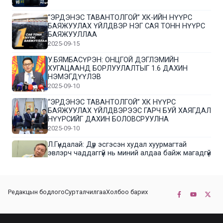
“ЭРДЭНЭС ТАВАНТОЛГОЙ” ХК-ИЙН НҮҮРС
БАЯЖУУЛАХ ҮЙЛДВЭР НЭГ САЯ ТОНН НҮҮРС
БАЯЖУУЛЛАА
2025-09-15
У.БЯМБАСҮРЭН: ОНЦГОЙ ДЭГЛЭМИЙН
ХУГАЦААНД БОРЛУУЛАЛТЫГ 1.6 ДАХИН
НЭМЭГДҮҮЛЭВ
2025-09-10
“ЭРДЭНЭС ТАВАНТОЛГОЙ” ХК НҮҮРС
БАЯЖУУЛАХ ҮЙЛДВЭРЭЭС ГАРЧ БУЙ ХАЯГДАЛ
НҮҮРСИЙГ ДАХИН БОЛОВСРУУЛНА
2025-09-10
Л.Гүндалай: Дүр эсгэсэн худал хуурмагтай
эвлэрч чаддаггүй нь миний алдаа байж магадгүй
2025-09-05
ЦОГТЦЭЦИЙ СУМЫН ЦАГААН-ОВОО, СИЙРСТ
Редакцын бодлого
Сурталчилгаа
Холбоо барих
БАГИЙН ИРГЭДИЙН ТӨЛӨӨЛӨЛ НҮҮРС
БАЯЖУУЛАХ ҮЙЛДВЭРТЭЙ ТАНИЛЦЛАА
2025-09-01