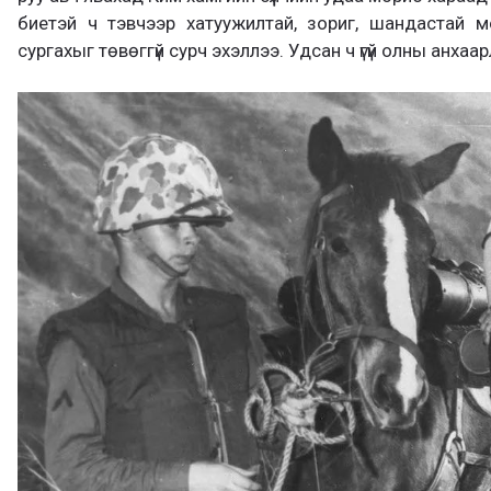
биетэй ч тэвчээр хатуужилтай, зориг, шандастай 
сургахыг төвөггүй сурч эхэллээ. Удсан ч үгүй олны анха