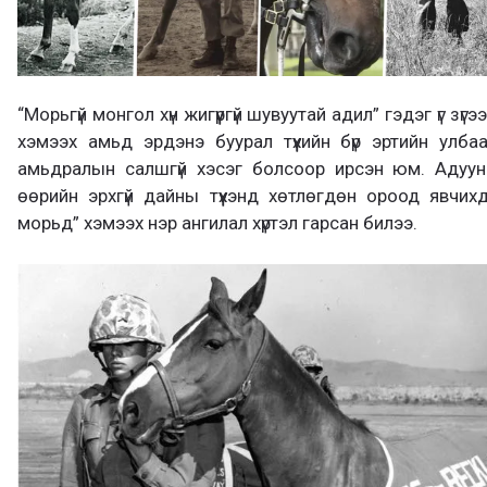
“Морьгүй монгол хүн жигүүргүй шувуутай адил” гэдэг үг зүгэ
хэмээх амьд эрдэнэ буурал түүхийн бүр эртийн улба
амьдралын салшгүй хэсэг болсоор ирсэн юм. Адууны
өөрийн эрхгүй дайны түүхэнд хөтлөгдөн ороод явчи
морьд” хэмээх нэр ангилал хүртэл гарсан билээ.