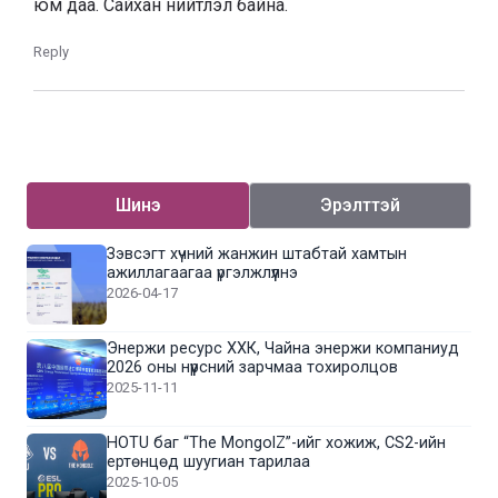
юм даа. Сайхан нийтлэл байна.
Reply
Шинэ
Эрэлттэй
Зэвсэгт хүчний жанжин штабтай хамтын
ажиллагаагаа үргэлжлүүлнэ
2026-04-17
Энержи ресурс ХХК, Чайна энержи компаниуд
2026 оны нүүрсний зарчмаа тохиролцов
2025-11-11
HOTU баг “The MongolZ”-ийг хожиж, CS2-ийн
ертөнцөд шуугиан тарилаа
2025-10-05