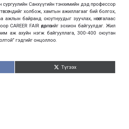
н сургуулийн Санхүүгийн тэнхимийн дэд профессор
төгсөгчдийг холбож, хамтын ажиллагааг бий болгох,
 ажлын байранд оюутнуудыг зуучлах, нөгөө талаас
гоор CAREER FAIR өдөрлөгийг зохион байгуулдаг. Жил
чим аж ахуйн нэгж байгууллага, 300-400 оюутан
олтой” гэдгийг онцоллоо.
Түгээх:
Түгээх