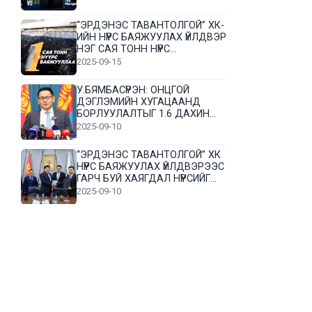
“ЭРДЭНЭС ТАВАНТОЛГОЙ” ХК-
ИЙН НҮҮРС БАЯЖУУЛАХ ҮЙЛДВЭР
НЭГ САЯ ТОНН НҮҮРС
БАЯЖУУЛЛАА
2025-09-15
У.БЯМБАСҮРЭН: ОНЦГОЙ
ДЭГЛЭМИЙН ХУГАЦААНД
БОРЛУУЛАЛТЫГ 1.6 ДАХИН
НЭМЭГДҮҮЛЭВ
2025-09-10
“ЭРДЭНЭС ТАВАНТОЛГОЙ” ХК
НҮҮРС БАЯЖУУЛАХ ҮЙЛДВЭРЭЭС
ГАРЧ БУЙ ХАЯГДАЛ НҮҮРСИЙГ
ДАХИН БОЛОВСРУУЛНА
2025-09-10
Л.Гүндалай: Дүр эсгэсэн худал
хуурмагтай эвлэрч чаддаггүй
нь миний алдаа байж магадгүй
2025-09-05
ЦОГТЦЭЦИЙ СУМЫН ЦАГААН-
ОВОО, СИЙРСТ БАГИЙН
ИРГЭДИЙН ТӨЛӨӨЛӨЛ НҮҮРС