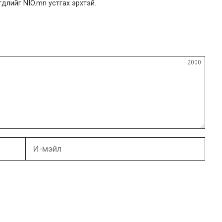
гдлийг NIO.mn устгах эрхтэй.
2000
И-
мэйл