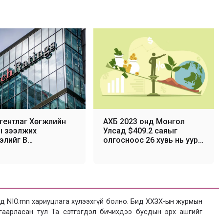
гентлаг Хөгжлийн
АХБ 2023 онд Монгол
ы зээлжих
Улсад $409.2 саяыг
элийг В
олгосноос 26 хувь нь уур
ортой) түвшинд
амьсгалын чиглэлд
 үлдээж, Watch
зориулагджээ
ve ангиллаас
аа
 NIO.mn хариуцлага хүлээхгүй болно. Бид ХХЗХ-ын журмын
язгаарласан тул Та сэтгэгдэл бичихдээ бусдын эрх ашгийг