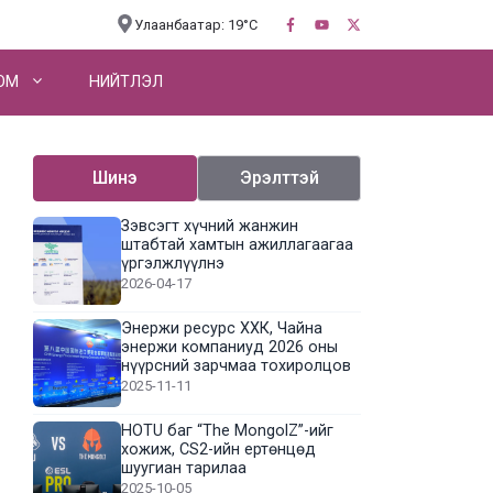
Улаанбаатар: 19°C
OM
НИЙТЛЭЛ
Шинэ
Эрэлттэй
Зэвсэгт хүчний жанжин
штабтай хамтын ажиллагаагаа
үргэлжлүүлнэ
2026-04-17
Энержи ресурс ХХК, Чайна
энержи компаниуд 2026 оны
нүүрсний зарчмаа тохиролцов
2025-11-11
HOTU баг “The MongolZ”-ийг
хожиж, CS2-ийн ертөнцөд
шуугиан тарилаа
2025-10-05