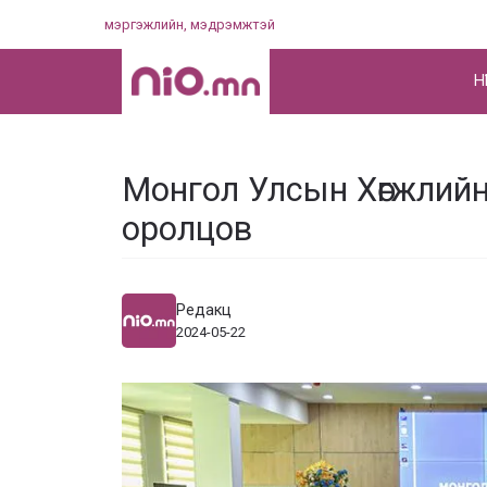
Skip
мэргэжлийн, мэдрэмжтэй
to
content
НҮ
Монгол Улсын Хөгжлийн 
оролцов
Редакц
2024-05-22