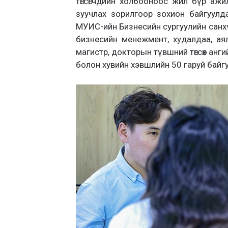
төгсөгчдийн холбооноос жил бүр аж
зуучлах зорилгоор зохион байгуулдаг C
МУИС-ийн Бизнесийн сургуулийн санхүү
бизнесийн менежмент, худалдаа, а
магистр, докторын түвшний төгсөх анги
болон хувийн хэвшлийн 50 гаруй байг