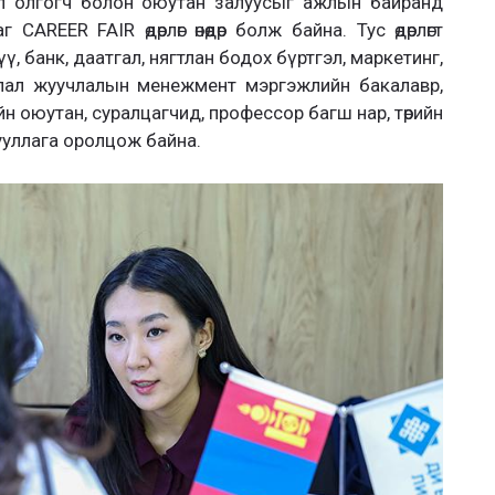
ил олгогч болон оюутан залуусыг ажлын байранд
AREER FAIR өдөрлөг өнөөдөр болж байна. Тус өдөрлөгт
, банк, даатгал, нягтлан бодох бүртгэл, маркетинг,
ялал жуучлалын менежмент мэргэжлийн бакалавр,
йн оюутан, суралцагчид, профессор багш нар, төрийн
ууллага оролцож байна.