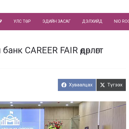
ҮР
УЛС ТӨР
ЭДИЙН ЗАСАГ
ДЭЛХИЙД
NIO RO
банк CAREER FAIR өдөрлөгт
Хуваалцах:
Түгээх:
Хуваалцах
Түгээх