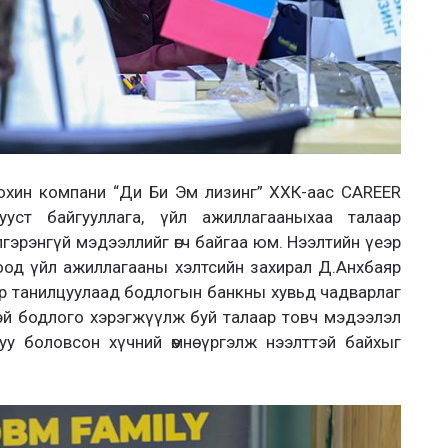
охин компани “Ди Би Эм лизинг” ХХК-аас CAREER
лууст байгууллага, үйл ажиллагааныхаа талаар
эрэнгүй мэдээллийг өгч байгаа юм. Нээлтийн үеэр
од үйл ажиллагааны хэлтсийн захирал Д.Анхбаяр
р танилцуулаад бодлогын банкны хувьд чадварлаг
өвтэй бодлого хэрэгжүүлж буй талаар товч мэдээлэл
луу боловсон хүчний өмнө үргэлж нээлттэй байхыг