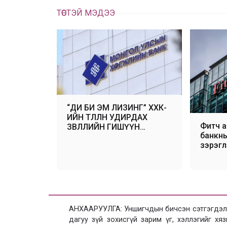
ТӨСТЭЙ МЭДЭЭ
“ДИ БИ ЭМ ЛИЗИНГ” ХХК-
ИЙН ТӨЛӨӨЛӨН УДИРДАХ
Фитч а
ЗӨВЛӨЛИЙН ГИШҮҮН
банкн
СОНГОН ШАЛГАРУУЛНА
зэрэгл
(тогтв
хэвээр
negati
гаргал
АНХААРУУЛГА: Уншигчдын бичсэн сэтгэгдэлд
дагуу зүй зохисгүй зарим үг, хэллэгийг х