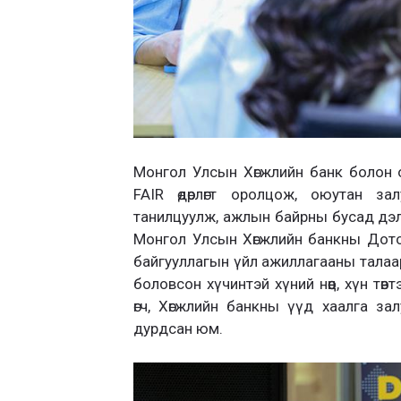
Монгол Улсын Хөгжлийн банк болон 
FAIR өдөрлөгт оролцож, оюутан за
танилцуулж, ажлын байрны бусад дэлг
Монгол Улсын Хөгжлийн банкны Дото
байгууллагын үйл ажиллагааны талаа
боловсон хүчинтэй хүний нөөц, хүн т
өгч, Хөгжлийн банкны үүд хаалга за
дурдсан юм.