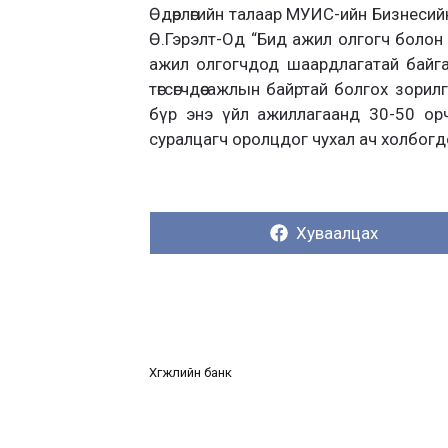
Өдөрлөгийн талаар МУИС-ийн Бизнесий
Ө.Гэрэлт-Од “Бид ажил олгогч болон 
ажил олгогчдод шаардлагатай байгаа
төгсөгчдөө ажлын байртай болгох зорил
бүр энэ үйл ажиллагаанд 30-50 ор
суралцагч оролцдог чухал ач холбогд
Хуваалцах:
Хуваалцах
Хөгжлийн банк