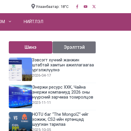
Улаанбаатар: 18°C
OM
НИЙТЛЭЛ
Шинэ
Эрэлттэй
Зэвсэгт хүчний жанжин
штабтай хамтын ажиллагаагаа
үргэлжлүүлнэ
2026-04-17
Энержи ресурс ХХК, Чайна
энержи компаниуд 2026 оны
нүүрсний зарчмаа тохиролцов
2025-11-11
HOTU баг “The MongolZ”-ийг
хожиж, CS2-ийн ертөнцөд
шуугиан тарилаа
2025-10-05