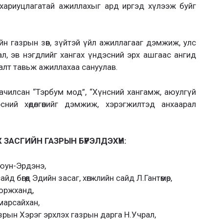
 хариуцлагатай ажиллахыг ард иргэд хүлээж буйг
йн газрын зөв, зүйтэй үйл ажиллагааг дэмжиж, улс
л, эв нэгдлийг хангах үндэсний эрх ашгаас ангид
алт тавьж ажиллахаа сануулав.
аачилсан “Тэрбум мод”, “Хүнсний хангамж, аюулгүй
ний хөдөлгөөнийг дэмжиж, хэрэгжилтэд анхаарал
АСГИЙН ГАЗРЫН БҮРЭЛДЭХҮҮН:
Оюун-Эрдэнэ,
 бөгөөд Эдийн засаг, хөгжлийн сайд Л.Гантөмөр,
оржханд,
марсайхан,
зрын Хэрэг эрхлэх газрын дарга Н.Учрал,