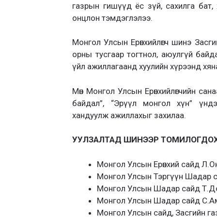
газрын гишүүд ёс зүй, сахилга бат,
онцлон тэмдэглэлээ.
Монгол Улсын Ерөнхийлөгч шинэ Засги
орны тусгаар тогтнол, аюулгүй байда
үйл ажиллагаанд хуулийн хүрээнд хян
Мөн Монгол Улсын Ерөнхийлөгчийн сан
байдал”, “Эрүүл монгол хүн” үндэс
хандуулж ажиллахыг захилаа.
УУЛЗАЛТАД ШИНЭЭР ТОМИЛОГДОХ З
Монгол Улсын Ерөнхий сайд Л.
Монгол Улсын Тэргүүн Шадар сайд
Монгол Улсын Шадар сайд Т.Д
Монгол Улсын Шадар сайд С.А
Монгол Улсын сайд, Засгийн га