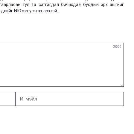
язгаарласан тул Та сэтгэгдэл бичихдээ бусдын эрх ашгийг
гдлийг NIO.mn устгах эрхтэй.
2000
И-
мэйл