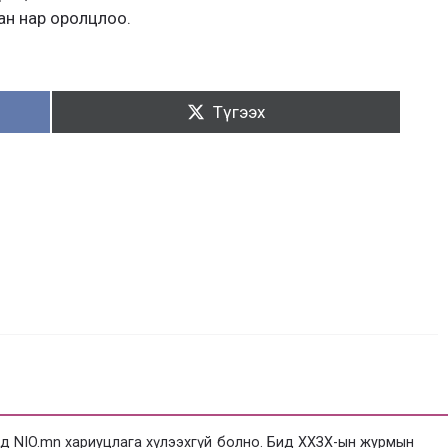
ан нар оролцлоо.
Түгээх:
Түгээх
 NIO.mn хариуцлага хүлээхгүй болно. Бид ХХЗХ-ын журмын