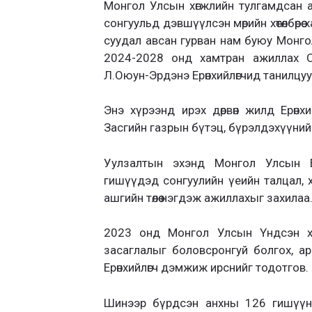
Монгол Улсын хөгжлийн тулгамдсан 
сонгуульд дэвшүүлсэн мөрийн хөтөлбөр
суудал авсан гурван нам буюу Монг
2024-2028 онд хамтран ажиллах Са
Л.Оюун-Эрдэнэ Ерөнхийлөгчид танилцуу
Энэ хүрээнд ирэх дөрвөн жилд Ерөн
Засгийн газрын бүтэц, бүрэлдэхүүни
Уулзалтын эхэнд Монгол Улсын Ер
гишүүдэд сонгуулийн үеийн талцал, х
ашгийн төлөө нэгдэж ажиллахыг захилаа
2023 онд Монгол Улсын Үндсэн хуу
засаглалыг боловсронгуй болгох, ар
Ерөнхийлөгч дэмжиж ирснийг тодотгов.
Шинээр бүрдсэн анхны 126 гишүүнт