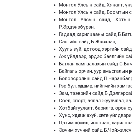
Монгол Улсын сайд, Хяналт, үн
Монгол Улсын сайд, Боомтын сэ
Монгол Улсын сайд, Хотын 
Р.Эрдэнэбүрэн,
Гадаад харилцааны сайд Б.Батц
Сангийн сайд Б.Жавхлан,
Хууль зүй, дотоод хэргийн сайд
Аж үйлдвэр, эрдэс баялгийн са
Батлан хамгаалахын сайд С.Бя
Байгаль орчин, уур амьсгалын өө
Боловсролын сайд П.Наранбаяр
Гэр бүл, хөдөлмөр, нийгмийн хам
Зам, тээврийн сайд Б.Дэлгэрса
Соёл, спорт, аялал жуулчлал, 
Хотбайгуулалт, барилга, орон 
Хүнс, хөдөө аж ахуй, хөнгөн үйлдв
Цахим хөгжил, инновац, харилца
Эрчим хүчний сайд Б.Чойжилсү