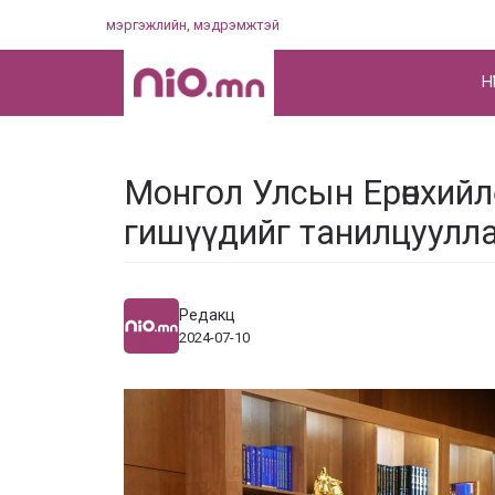
Skip
мэргэжлийн, мэдрэмжтэй
to
content
НҮ
Монгол Улсын Ерөнхийл
гишүүдийг танилцуулл
Редакц
2024-07-10