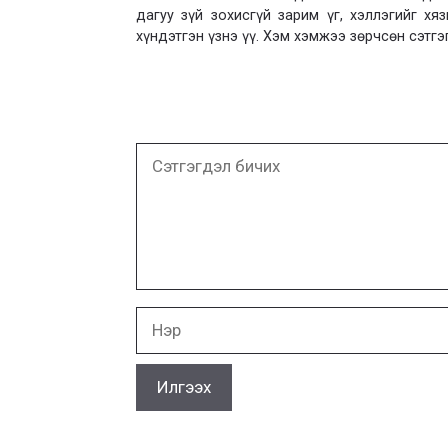
дагуу зүй зохисгүй зарим үг, хэллэгийг х
хүндэтгэн үзнэ үү. Хэм хэмжээ зөрчсөн сэтгэ
Сэтгэгдэл
бичих
Нэр