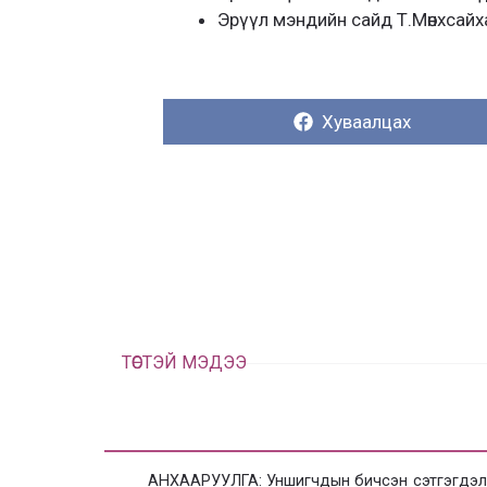
Эрүүл мэндийн сайд Т.Мөнхсайх
Хуваалцах:
Хуваалцах
ТӨСТЭЙ МЭДЭЭ
АНХААРУУЛГА: Уншигчдын бичсэн сэтгэгдэлд