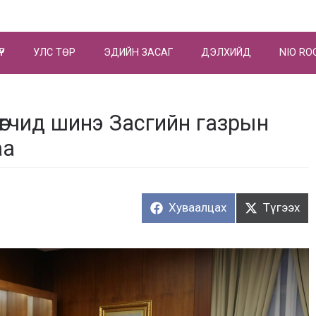
ҮР
УЛС ТӨР
ЭДИЙН ЗАСАГ
ДЭЛХИЙД
NIO RO
өгчид шинэ Засгийн газрын
аа
Хуваалцах:
Түгээх:
Хуваалцах
Түгээх