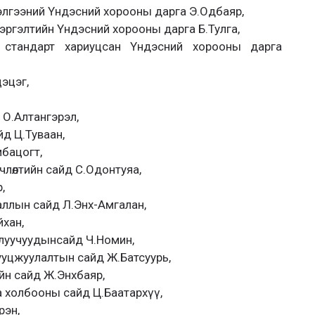
элгээний Үндэсний хорооны дарга Э.Одбаяр,
ргэлтийн Үндэсний хорооны дарга Б.Тулга,
стандарт хариуцсан Үндэсний хорооны дарга
эцэг,
 О.Алтангэрэл,
йд Ц.Туваан,
мбацогт,
рчлөлтийн сайд С.Одонтуяа,
,
гааллын сайд Л.Энх-Амгалан,
йхан,
залуучуудынсайд Ч.Номин,
сууцжуулалтын сайд Ж.Батсуурь,
эрийн сайд Ж.Энхбаяр,
а холбооны сайд Ц.Баатархүү,
рэн,