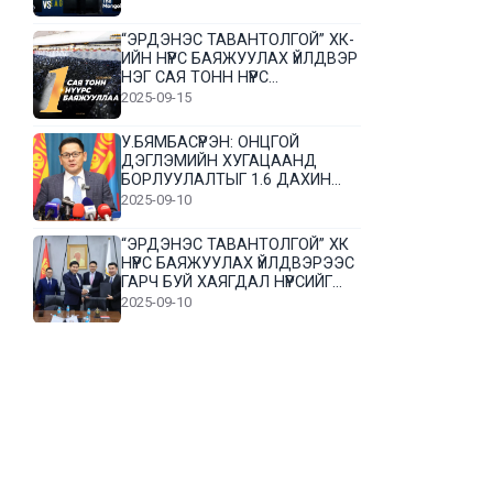
“ЭРДЭНЭС ТАВАНТОЛГОЙ” ХК-
ИЙН НҮҮРС БАЯЖУУЛАХ ҮЙЛДВЭР
НЭГ САЯ ТОНН НҮҮРС
БАЯЖУУЛЛАА
2025-09-15
У.БЯМБАСҮРЭН: ОНЦГОЙ
ДЭГЛЭМИЙН ХУГАЦААНД
БОРЛУУЛАЛТЫГ 1.6 ДАХИН
НЭМЭГДҮҮЛЭВ
2025-09-10
“ЭРДЭНЭС ТАВАНТОЛГОЙ” ХК
НҮҮРС БАЯЖУУЛАХ ҮЙЛДВЭРЭЭС
ГАРЧ БУЙ ХАЯГДАЛ НҮҮРСИЙГ
ДАХИН БОЛОВСРУУЛНА
2025-09-10
Л.Гүндалай: Дүр эсгэсэн худал
хуурмагтай эвлэрч чаддаггүй
нь миний алдаа байж магадгүй
2025-09-05
ЦОГТЦЭЦИЙ СУМЫН ЦАГААН-
ОВОО, СИЙРСТ БАГИЙН
ИРГЭДИЙН ТӨЛӨӨЛӨЛ НҮҮРС