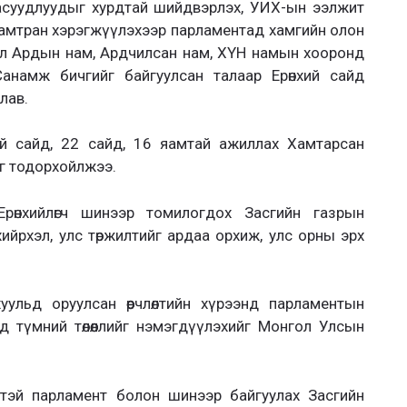
асуудлуудыг хурдтай шийдвэрлэх, УИХ-ын ээлжит
өө хамтран хэрэгжүүлэхээр парламентад хамгийн олон
ол Ардын нам, Ардчилсан нам, ХҮН намын хооронд
намж бичгийг байгуулсан талаар Ерөнхий сайд
лав.
хий сайд, 22 сайд, 16 яамтай ажиллах Хамтарсан
йг тодорхойлжээ.
өнхийлөгч шинээр томилогдох Засгийн газрын
ийрхэл, улс төржилтийг ардаа орхиж, улс орны эрх
.
льд оруулсан өөрчлөлтийн хүрээнд парламентын
д түмний төлөөллийг нэмэгдүүлэхийг Монгол Улсын
эй парламент болон шинээр байгуулах Засгийн