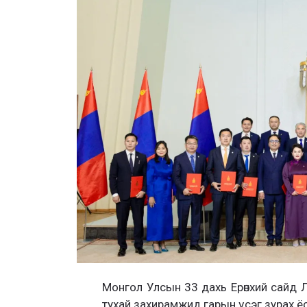
Монгол Улсын 33 дахь Ерөнхий сайд 
тухай захирамжид гарын үсэг зурах 