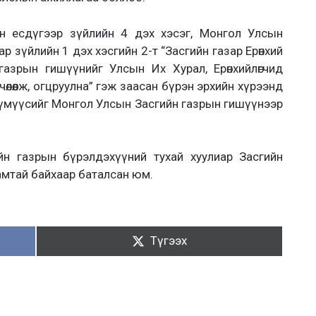
н есдүгээр зүйлийн 4 дэх хэсэг, Монгол Улсын
р зүйлийн 1 дэх хэсгийн 2-т “Засгийн газар Ерөнхий
газрын гишүүнийг Улсын Их Хурал, Ерөнхийлөгчид
өлөөлж, огцруулна” гэж заасан бүрэн эрхийн хүрээнд
хүмүүсийг Монгол Улсын Засгийн газрын гишүүнээр
йн газрын бүрэлдэхүүний тухай хуулиар Засгийн
амтай байхаар баталсан юм.
Түгээх:
Түгээх