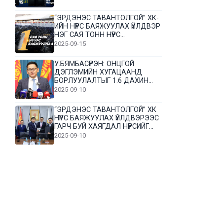
“ЭРДЭНЭС ТАВАНТОЛГОЙ” ХК-
ИЙН НҮҮРС БАЯЖУУЛАХ ҮЙЛДВЭР
НЭГ САЯ ТОНН НҮҮРС
БАЯЖУУЛЛАА
2025-09-15
У.БЯМБАСҮРЭН: ОНЦГОЙ
ДЭГЛЭМИЙН ХУГАЦААНД
БОРЛУУЛАЛТЫГ 1.6 ДАХИН
НЭМЭГДҮҮЛЭВ
2025-09-10
“ЭРДЭНЭС ТАВАНТОЛГОЙ” ХК
НҮҮРС БАЯЖУУЛАХ ҮЙЛДВЭРЭЭС
ГАРЧ БУЙ ХАЯГДАЛ НҮҮРСИЙГ
ДАХИН БОЛОВСРУУЛНА
2025-09-10
Л.Гүндалай: Дүр эсгэсэн худал
хуурмагтай эвлэрч чаддаггүй
нь миний алдаа байж магадгүй
2025-09-05
ЦОГТЦЭЦИЙ СУМЫН ЦАГААН-
ОВОО, СИЙРСТ БАГИЙН
ИРГЭДИЙН ТӨЛӨӨЛӨЛ НҮҮРС