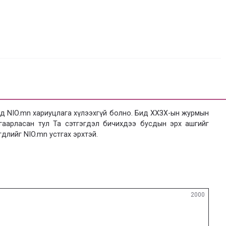
 NIO.mn хариуцлага хүлээхгүй болно. Бид ХХЗХ-ын журмын
язгаарласан тул Та сэтгэгдэл бичихдээ бусдын эрх ашгийг
гдлийг NIO.mn устгах эрхтэй.
2000