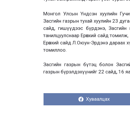
Монгол Улсын Үндсэн хуулийн Гучи
Засгийн газрын тухай хуулийн 23 дугаа
сайд, гишүүдээс бүрдэнэ, Засгийн 
танилцуулснаар Ерөнхий сайд томилж, ч
Ерөнхий сайд Л.Оюун-Эрдэнэ дараах 
томиллоо.
Засгийн газрын бүтэц болон Засги
газрын бүрэлдэхүүнийг 22 сайд, 16 я
Хуваалцах:
Хуваалцах