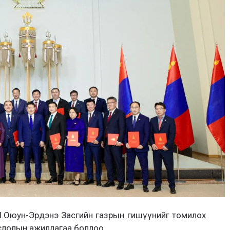
Л.Оюун-Эрдэнэ Засгийн газрын гишүүнийг томилох
ёслолын ажиллагаа боллоо.