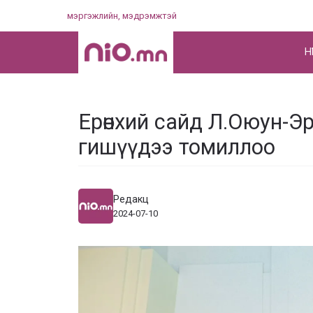
Skip
мэргэжлийн, мэдрэмжтэй
to
content
НҮ
Ерөнхий сайд Л.Оюун-Э
гишүүдээ томиллоо
Редакц
2024-07-10