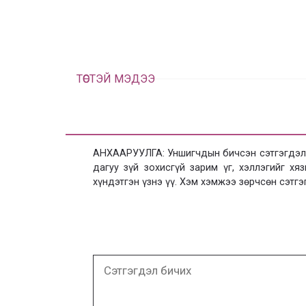
ТӨСТЭЙ МЭДЭЭ
АНХААРУУЛГА: Уншигчдын бичсэн сэтгэгдэлд
дагуу зүй зохисгүй зарим үг, хэллэгийг х
хүндэтгэн үзнэ үү. Хэм хэмжээ зөрчсөн сэтгэ
Сэтгэгдэл
бичих