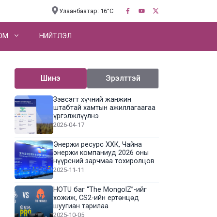
Улаанбаатар: 16°C
OM
НИЙТЛЭЛ
Шинэ
Эрэлттэй
Зэвсэгт хүчний жанжин
штабтай хамтын ажиллагаагаа
үргэлжлүүлнэ
2026-04-17
Энержи ресурс ХХК, Чайна
энержи компаниуд 2026 оны
нүүрсний зарчмаа тохиролцов
2025-11-11
HOTU баг “The MongolZ”-ийг
хожиж, CS2-ийн ертөнцөд
шуугиан тарилаа
2025-10-05