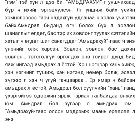
“гэм”-тэй хүн л дээ би.
“АМЬДРАХУЙ”-г уншчихаад
бүр ч ихийг эргэцүүлсэн.
Яг уншиж байх үеийн
хэмнэлээсээ гарч чадахгүй удсанаа ч хэлэх
учиртай
байх.
Амьдрал бидэнд өгч болох бүх
л зовлон
шаналл
ыг өгдөг, бас тэр их зовлонг
туулах сэтгэлийн
хатыг ч өгдөг
шиг санагддаг
.
“Амьдрахуй”-гаас ч энэ
үнэнийг олж харсан. Зовлон, зовлон, бас дахин
зовлон… төгсгөлгүй эргэлдэх энэ тойрог дунд бид
яаж ийгээд амьдрах л ёстой. Хэн нэгнээр хань хийж,
хэн нэгнийг түшиж, хэн нэгэнд нөмөр болж, эсвэл
зүгээр л хэн ч үгүй ганцаараа… Ер ямар ч байсан
амьдрах л ёстой. Амьдрал бол сүүлчийн “хань” ганц
үхэртэйгээ өдөржин ярьж тариан талбайдаа өнжих
юм. Амьдрал бол зүгээр л амьдрах юм…
“Амьдрахуй-гаас олсон мэдрэмж маань ерөөсөө л
энэ.