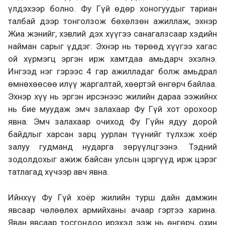
үлдэхээр болно
.
Фу Гүй ө
дөр хоногууд
ыг
тариан
талбай дээр тонголзож бөхөлзөн ажиллаж,
эхнэр
Жиа жэнийг, хэвлий дэх хүүгээ санагалзсаар
хэдийн
найман сарыг үддэг. Эхнэр нь төрөөд
хүүгээ хагас
ой хүрмэгц
эрг
эн ирж хамтдаа амьдарч эхэлнэ.
Ингээд нэг гэрээс 4 гар ажилладаг болж амьдрал
өмнөхөөсөө илүү жаргалтай, хөөр
тэй өнгөрч байлаа
.
Эхнэр
хүү нь эргэн ир
с
э
нээс жилийн дараа ээжийнх
нь бие муудаж эмч залахаар Фу Гүй хот орохоор
явна.
Эмч залахаар очиход
Фу Гүйн ядуу дорой
байдлыг харсан зарц уурлан түүнийг түлхэж хоёр
залуу гудманд нуд
арга
зөрүүлцгээнэ. Тэдний
зодолдохыг ажиж байсан улсын цэргүүд ирж цэрэг
татлагад хүчээр авч явна.
Ийнхүү Фу Гүй хоёр жилийн турш дайн дамжин
явсаар
чөлөөлөх армийханы ачаар
гэртээ
харина.
Яван явсаар тосгондоо ирэхэд ээж нь өнгөрч, охин