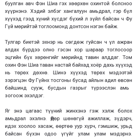
буулган авч Фэн Шиа гэх хөөрхөн охинтой бол
сноо
хүүрнэнэ
. Хэдий элбэг хангалуун амьдрал, гэр бүл
хүүхэд гээд хүний хүсдэг бүхий л зүйл байсан ч Фу
Гүй мөрийтэй тоглоомонд донтсон
нэгэн байж.
Тулгар
биетэй эхнэр нь
сөгдө
ж
гуйсан ч үл ажран
алдах бүрдээ олно гэсэн хор шараар тоглосоор
эцгийн бүх хөрөнгийг мөрийнд тавин алддаг.
Том
охин Фэн Шиа
таван
настай
байхад
х
оёр дахь хүүхэд
нь төрөх
дөхнө. Шинэ хүүхэд төрөх мэдээтэй
зэрэгцэн
Фу Гүйнх тосгоны бусад айлын адил
өвсөн
байшинд сууж, бусдын газрыг түрээслэн амь
зогоож эхэлдэг.
Яг энэ цагаас түүний жинхэнэ гэж хэлж болох
амьдрал эхэлнэ. Өдөр шөнөгүй ажиллаж,
зүдэрч
,
идэх хоолоо хасаж, өөртөө уур хүрч, гэмшиж, урьд
байсан бүхэн одоо үгүйг улам улам мэдэрнэ.