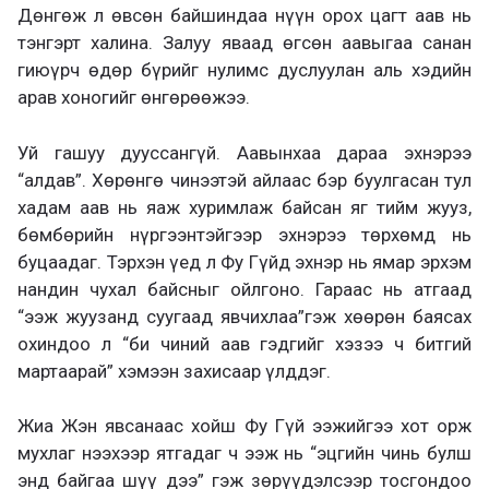
Дөнгөж л өвсөн байшиндаа нүүн ор
ох цагт
аав нь
тэнгэрт халина.
Залуу я
ваад өгсөн аавыгаа санан
гиюүр
ч
өдөр бүрийг нулимс дуслуулан аль хэдийн
арав хоногийг өнгөрөөжээ.
Уй гашуу дууссангүй. Аавынхаа дараа эхнэрээ
“алдав”.
Хөрөнгө чинээтэй айлаас бэр буулгасан тул
хадам аав нь
яаж хуримлаж байсан яг тийм жууз,
бөмбөрийн нүргээнтэйгээр
эхнэрээ
төрхөмд нь
буцаа
даг. Тэрхэн үед л Фу Гүйд эхнэр нь ямар эрхэм
нанди
н чухал байсныг ойлгоно
. Гараас
нь
атгаад
“
ээж жуузанд суугаад явчихлаа
”
гэж хөөрөн баясах
охиндоо л
“
би чиний аав гэдгийг хэзээ ч битгий
мартаарай
”
хэмээн захисаар үлддэг.
Жиа Жэн
явсанаас хойш Фу Гүй ээжийгээ
хот орж
мухлаг нээхээр ятгадаг ч
ээж нь “эцгийн чин
ь
булш
энд байгаа шүү дээ”
гэж зөрүүдэлсээр тосгондоо