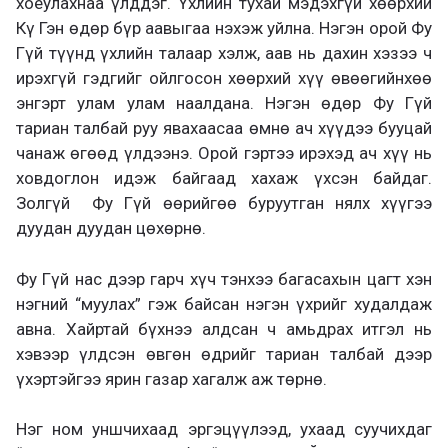
хоёулахнаа үлддэг. Үхлийн тухай мэдэхгүй хөөрхий
Кү Гэн өдөр бүр аавыгаа нэхэж уйлна. Нэгэн орой Фу
Гүй түүнд үхлийн талаар хэлж
,
аав нь дахин хэзээ ч
ирэхгүй гэдгийг ойлгосон хөөрхий хүү өвөөгийнхөө
энгэрт улам улам наалдана.
Нэгэн өдөр Фу Гүй
т
ариан талбай руу явахаасаа өмнө ач хүүдээ бууцай
чанаж өгөөд үлдээнэ. Орой гэртээ ирэхэд ач хүү нь
ховдоглон идэж байгаад хахаж үхсэн байдаг.
З
олгүй Фу Гүй өөрийгөө буруутган нялх
хүүгээ
дуудан дуудан цөхөрнө.
Фу Гүй н
ас дээр гарч хүч тэнхээ багасахын
цагт
хэн
нэгний “муулах”
гэж байсан нэгэн үх
рийг
худалдаж
ав
на. Х
айртай бүхнээ
алдсан ч
ам
ьдрах итгэл нь
хэвээр
үлдсэн
өвгөн
өдрийг тариан талбай дээр
үхэртэйгээ ярин газар хагалж
аж төрнө.
Нэг
ном
уншчихаад эргэцүүлээд, ухаад суучихдаг