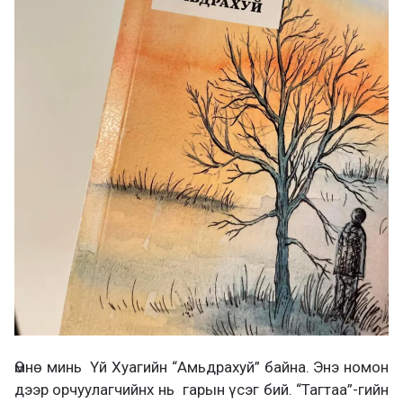
Өмнө минь Үй Хуагийн “Амьдрахуй” байна. Энэ номон
дээр орчуулагчийнх нь гарын үсэг бий. “Тагтаа”-гийн