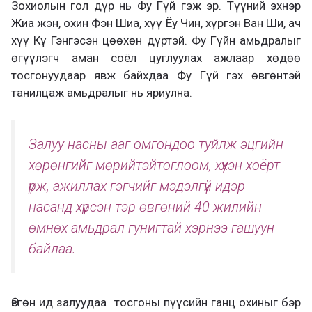
Зохиолын гол дүр
нь
Фу Гүй
гэж эр. Т
үүний эхнэр
Жиа жэн, охин Фэн Шиа, хүү Ёу Чин, хүргэн Ван Ши, ач
хүү Кү Гэ
н
гэсэн цөөхөн дүртэй
.
Фу Гүйн амьдралыг
ө
гүүлэгч а
ман соёл цуглуулах ажлаар хөдөө
тосгонуудаар явж байхдаа Фу Гүй гэх өвгөнтэй
танилцаж амьдралыг
нь
яр
иулна
.
Залуу насны ааг омгондоо туйлж эц
гийн
хөрөнгийг
мөрийтэй
тоглоом, хүүхэн хоёрт
үрж,
ажиллах гэгчийг мэдэлгүй идэр
насанд хүрсэн тэр өвгөний
40 жилийн
өмнөх
амьдрал гунигтай хэрнээ гашуун
байлаа.
Өвгөн ид залуудаа т
осгоны пүүсийн ганц охиныг бэр