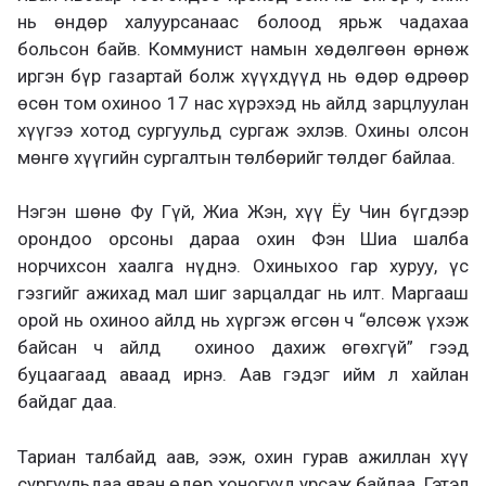
нь өндөр халуурсанаас болоод ярьж чадахаа
больсон байв. Коммунист намын хөдөлгөөн өрнөж
иргэн бүр газартай болж хүүхдүүд нь өдөр өдрөөр
өсөн том охиноо 17 нас хүрэхэд нь айлд зарцлуулан
хүүгээ хотод сургуульд сургаж эхлэв. Охины олсон
мөнгө хүүгийн сургалтын төлбөрийг төлдөг байлаа.
Нэгэн шөнө Фу Гүй, Жиа Жэн, хүү Ёу Чин бүгдээр
орондоо орсоны дараа охин Фэн Шиа шалба
норчихсон хаалга нүднэ.
Охиныхоо гар хуруу, үс
гэзгийг ажихад мал шиг зарцалдаг нь илт.
Маргааш
орой нь охиноо айлд нь хүргэж өгсөн
ч
“
өлсөж үхэж
байсан ч айлд охиноо дахиж өгөхгүй
”
гээд
буцаагаад аваад ирнэ. Аав гэдэг ийм л хайлан
байдаг даа.
Тариан талбайд аав, ээж, охин гурав ажиллан
хүү
сургуульдаа яван өдөр хоногууд урсаж байлаа. Гэтэл