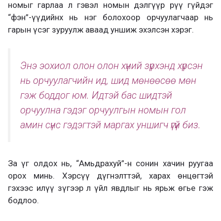
номыг гарлаа л гэвэл номын дэлгүүр рүү гүйдэг
“фэн”-үүдийнх нь нэг болохоор орчуулагчаар нь
гарын үсэг зуруулж аваад уншиж эхэлсэн хэрэг.
Энэ э
охиол олон олон хүний зүрхэнд хүрсэн
нь орчуулагчийн ид, шид
мөнөөсөө мөн
гэж боддог юм
. Идтэй бас шидтэй
орчуулна гэдэг орчуулгын номын гол
амин сүнс гэ
дэгтэй маргах уншигч үгүй биз
.
За үг олдох нь, “Амьдрахуй”-н с
онин хачин руугаа
орох минь.
Хэрсүү дүгнэлттэй, харах өнцөгтэй
гэхээс илүү зүгээр л үйл явдлыг нь ярьж өгье гэж
бодлоо.