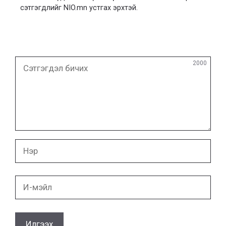
сэтгэгдлийг NIO.mn устгах эрхтэй.
Сэтгэгдэл
2000
бичих
Нэр
И-
мэйл