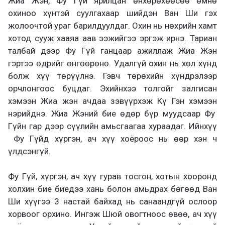
Жиа Жэн, Фу Гүй ярилцан
өнхөрөхөөсөө өмнө
охиноо хүнтэй суулгахаар шийдэн Ван Ши гэх
жолоочтой ураг барилд
уул
даг. Охин нь нөхрийн хамт
хотод сууж хааяа
аав ээжийгээ эргэж
ирнэ. Тариан
талбай дээр Фу Гүй ганцаар ажиллаж Жиа Жэн
гэртээ өдрийг өнгөөрөнө.
У
далгүй охин нь хөл хүнд
болж хүү төрүүлнэ. Гэвч төрөхийн хүндрэлээр
орчлонгоос буцдаг
. Эхийнхээ толгойг залгисан
хэмээн Жиа жэн ачдаа зэвүүрхэж Кү Гэн
хэмээн
нэрийднэ. Жиа Жэний бие өдөр бүр муудсаар Фу
Гүйн гар дээр сүүлийн амьсгаагаа хураадаг.
Ийнхүү
Фу Гүйд хүргэн, ач хүү хоёроос нь өөр хэн ч
үлд
сэнгүй.
Фу Гүй, хүргэн, ач хүү гурав тосгон
,
хотын хооронд
холхин бие биедээ хань болон амьдрах бөгөөд Ван
Ши хүүгээ 3 настай байхад нь санаандгүй ослоор
хорвоог орхино. Ингэж Шюй овогтноос өвөө, ач хүү