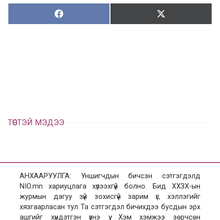
Хуваалцах:
Түгээх:
Х
Т
у
ү
в
г
а
э
а
э
л
х
ц
а
х
ТӨСТЭЙ МЭДЭЭ
АНХААРУУЛГА: Уншигчдын бичсэн сэтгэгдэлд
NIO.mn хариуцлага хүлээхгүй болно. Бид ХХЗХ-ын
журмын дагуу зүй зохисгүй зарим үг, хэллэгийг
хязгаарласан тул Та сэтгэгдэл бичихдээ бусдын эрх
ашгийг хүндэтгэн үзнэ үү. Хэм хэмжээ зөрчсөн