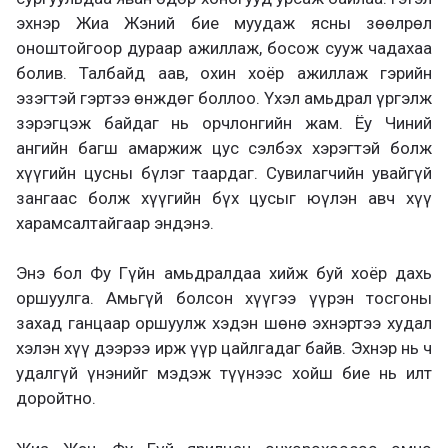
эхнэр Жиа Жэний бие муудаж ясны зөөлрөл
оноштой
гоор
дураар ажиллаж, босож сууж чадахаа
болив. Талбайд аав
,
охин
хоёр
ажиллаж
гэрийн
эзэгтэй
гэртээ өнждөг боллоо. Үхэл амьдрал үргэлж
зэрэгцэж байд
аг нь орчлонгийн жам.
Ёу Чиний
ангийн багш амаржиж цус сэлбэх хэрэгтэй бол
ж
хүүгийн цус
ны бүлэг таардаг
. Сувилагчийн увайгүй
зангаас болж хүүгийн бүх цусыг юүл
эн авч хүү
харамсалтайгаар эндэнэ
.
Энэ бол Фу Гүйн амьдралдаа хийж буй хоёр дахь
оршуулга. Амьгүй болсон хүүгээ үүрэн тосгоны
захад ганцаар оршуулж хэдэн шөнө эхнэртээ худал
хэлэн хүү дээрээ ирж үүр цайлгадаг
байв
. Эхнэр нь ч
удалгүй үнэнийг мэдэж
тү
ү
нээс хойш бие нь илт
доройтно.