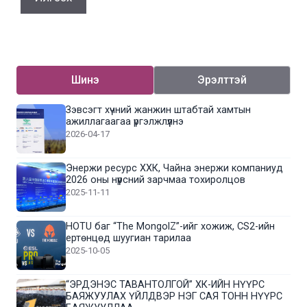
Шинэ
Эрэлттэй
Зэвсэгт хүчний жанжин штабтай хамтын
ажиллагаагаа үргэлжлүүлнэ
2026-04-17
Энержи ресурс ХХК, Чайна энержи компаниуд
2026 оны нүүрсний зарчмаа тохиролцов
2025-11-11
HOTU баг “The MongolZ”-ийг хожиж, CS2-ийн
ертөнцөд шуугиан тарилаа
2025-10-05
“ЭРДЭНЭС ТАВАНТОЛГОЙ” ХК-ИЙН НҮҮРС
БАЯЖУУЛАХ ҮЙЛДВЭР НЭГ САЯ ТОНН НҮҮРС