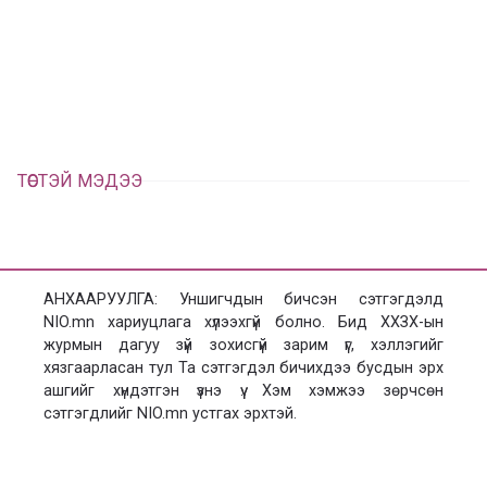
а
э
а
э
л
х
ц
а
х
ТӨСТЭЙ МЭДЭЭ
АНХААРУУЛГА: Уншигчдын бичсэн сэтгэгдэлд
NIO.mn хариуцлага хүлээхгүй болно. Бид ХХЗХ-ын
журмын дагуу зүй зохисгүй зарим үг, хэллэгийг
хязгаарласан тул Та сэтгэгдэл бичихдээ бусдын эрх
ашгийг хүндэтгэн үзнэ үү. Хэм хэмжээ зөрчсөн
сэтгэгдлийг NIO.mn устгах эрхтэй.