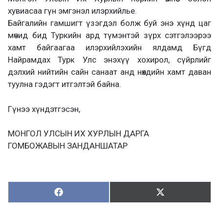
хувиасаа гүн эмгэнэл илэрхийлье.
Байгалийн гамшигт үзэгдэл болж буй энэ хүнд цаг
мөчид бид Туркийн ард түмэнтэй зүрх сэтгэлээрээ
хамт байгаагаа илэрхийлэхийн ялдамд Бүгд
Найрамдах Турк Улс энэхүү хохирол, сүйрлийг
дэлхий нийтийн сайн санаат анд нөхдийн хамт даван
туулна гэдэгт итгэлтэй байна.
Гүнээ хүндэтгэсэн,
МОНГОЛ УЛСЫН ИХ ХУРЛЫН ДАРГА
ГОМБОЖАВЫН ЗАНДАНШАТАР
Хуваалцах:
Түгээх:
Х
Т
у
ү
в
г