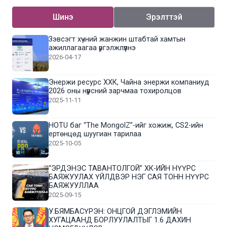
Шинэ
Эрэлттэй
Зэвсэгт хүчний жанжин штабтай хамтын
ажиллагаагаа үргэлжлүүлнэ
2026-04-17
Энержи ресурс ХХК, Чайна энержи компаниуд
2026 оны нүүрсний зарчмаа тохиролцов
2025-11-11
HOTU баг “The MongolZ”-ийг хожиж, CS2-ийн
ертөнцөд шуугиан тарилаа
2025-10-05
“ЭРДЭНЭС ТАВАНТОЛГОЙ” ХК-ИЙН НҮҮРС
БАЯЖУУЛАХ ҮЙЛДВЭР НЭГ САЯ ТОНН НҮҮРС
БАЯЖУУЛЛАА
2025-09-15
У.БЯМБАСҮРЭН: ОНЦГОЙ ДЭГЛЭМИЙН
ХУГАЦААНД БОРЛУУЛАЛТЫГ 1.6 ДАХИН