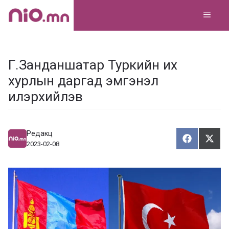
Skip
MEN
to
content
Г.Занданшатар Туркийн их
хурлын даргад эмгэнэл
илэрхийлэв
Редакц
Хуваалца
Түг
Х
Т
2023-02-08
у
ү
в
г
а
э
а
э
л
х
ц
а
х