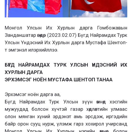
Монгол Улсын Их Хурлын дарга Гомбожавын
Занданшатар өнөөдөр (2023.02.07) Бүгд Найрамдах Турк
Улсын Үндэсний Их Хурлын дарга Мустафа Шентоп-
т эмгэнэл илэрхийллээ.
БҮГД НАЙРАМДАХ ТУРК УЛСЫН ҮНДЭСНИЙ ИХ
ХУРЛЫН ДАРГА
ЭРХЭМСЭГ НОЁН МУСТАФА ШЕНТОП ТАНАА
Эрхэмсэг ноён дарга аа,
Бүгд Найрамдах Турк Улсын зүүн өмнөд хэсгийн
мужуудад болсон хүчтэй газар хөдлөлтийн улмаас
олон мянган хүний эрдэнэт амь эрсдэж, иргэдийн
байр орон сууц нурж, үлэмж гарз хохирол учирсанд
Монгол Улсын Их Хурлын нэрийн өмнөөс болон