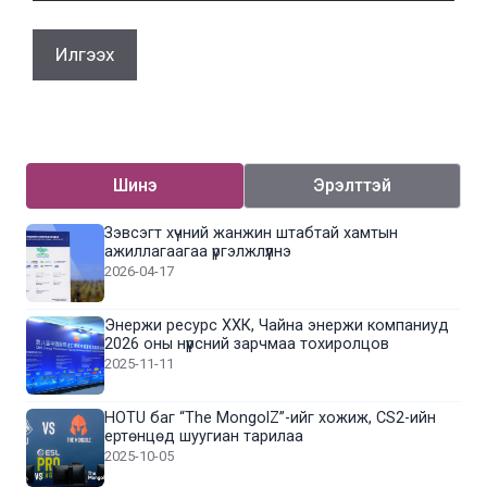
Шинэ
Эрэлттэй
Зэвсэгт хүчний жанжин штабтай хамтын
ажиллагаагаа үргэлжлүүлнэ
2026-04-17
Энержи ресурс ХХК, Чайна энержи компаниуд
2026 оны нүүрсний зарчмаа тохиролцов
2025-11-11
HOTU баг “The MongolZ”-ийг хожиж, CS2-ийн
ертөнцөд шуугиан тарилаа
2025-10-05