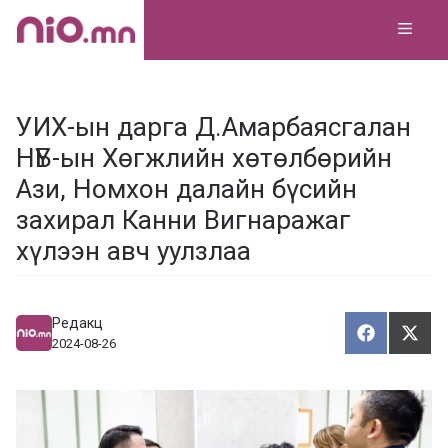
Skip
MEN
to
content
УИХ-ын дарга Д.Амарбаясгалан
НҮБ-ын Хөгжлийн хөтөлбөрийн
Ази, Номхон далайн бүсийн
захирал Канни Вигнаражаг
хүлээн авч уулзлаа
Редакц
Хуваалца
Түг
Х
Т
2024-08-26
у
ү
в
г
а
э
а
э
л
х
ц