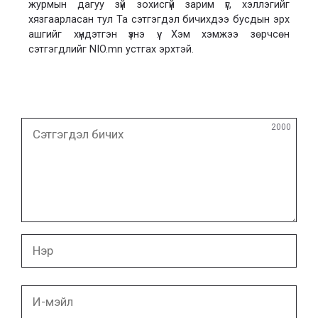
журмын дагуу зүй зохисгүй зарим үг, хэллэгийг
хязгаарласан тул Та сэтгэгдэл бичихдээ бусдын эрх
ашгийг хүндэтгэн үзнэ үү. Хэм хэмжээ зөрчсөн
сэтгэгдлийг NIO.mn устгах эрхтэй.
Сэтгэгдэл
2000
бичих
Нэр
И-
мэйл