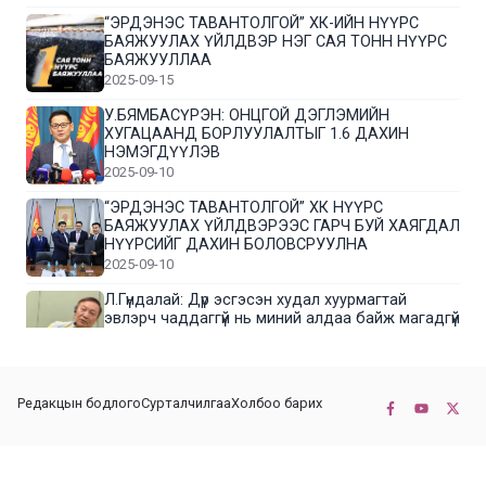
“ЭРДЭНЭС ТАВАНТОЛГОЙ” ХК-ИЙН НҮҮРС
БАЯЖУУЛАХ ҮЙЛДВЭР НЭГ САЯ ТОНН НҮҮРС
БАЯЖУУЛЛАА
2025-09-15
У.БЯМБАСҮРЭН: ОНЦГОЙ ДЭГЛЭМИЙН
ХУГАЦААНД БОРЛУУЛАЛТЫГ 1.6 ДАХИН
НЭМЭГДҮҮЛЭВ
2025-09-10
“ЭРДЭНЭС ТАВАНТОЛГОЙ” ХК НҮҮРС
БАЯЖУУЛАХ ҮЙЛДВЭРЭЭС ГАРЧ БУЙ ХАЯГДАЛ
НҮҮРСИЙГ ДАХИН БОЛОВСРУУЛНА
2025-09-10
Л.Гүндалай: Дүр эсгэсэн худал хуурмагтай
эвлэрч чаддаггүй нь миний алдаа байж магадгүй
2025-09-05
ЦОГТЦЭЦИЙ СУМЫН ЦАГААН-ОВОО, СИЙРСТ
Редакцын бодлого
Сурталчилгаа
Холбоо барих
БАГИЙН ИРГЭДИЙН ТӨЛӨӨЛӨЛ НҮҮРС
БАЯЖУУЛАХ ҮЙЛДВЭРТЭЙ ТАНИЛЦЛАА
2025-09-01
© 2022-2026 Бүх эрх хуулиар хамгаалагдсан. КОННЕКТ НЬЮС ХХК
“ЭРДЭНЭС ТАВАНТОЛГОЙ” ХК “МОНГОЛ-