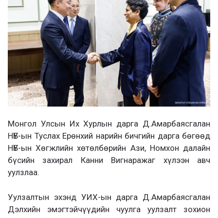
а
х
Монгол Улсын Их Хурлын дарга Д.Амарбаясгалан
НҮБ-ын Туслах Ерөнхий нарийн бичгийн дарга бөгөөд
НҮБ-ын Хөгжлийн хөтөлбөрийн Ази, Номхон далайн
бүсийн захирал Канни Вигнаражаг хүлээн авч
уулзлаа.
Уулзалтын эхэнд УИХ-ын дарга Д.Амарбаясгалан
Дэлхийн эмэгтэйчүүдийн чуулга уулзалт зохион