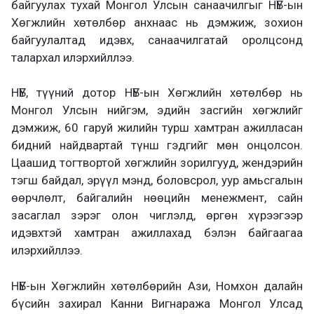
байгуулах тухай Монгол Улсын санаачилгыг НҮБ-ын
Хөгжлийн хөтөлбөр анхнаас нь дэмжиж, зохион
байгуулалтад идэвх, санаачилгатай оролцсонд
талархал илэрхийллээ.
НҮБ, түүний дотор НҮБ-ын Хөгжлийн хөтөлбөр нь
Монгол Улсын нийгэм, эдийн засгийн хөгжлийг
дэмжиж, 60 гаруй жилийн турш хамтран ажилласан
бидний найдвартай түнш гэдгийг мөн онцолсон.
Цаашид тогтвортой хөгжлийн зорилгууд, жендэрийн
тэгш байдал, эрүүл мэнд, боловсрол, уур амьсгалын
өөрчлөлт, байгалийн нөөцийн менежмент, сайн
засаглал зэрэг олон чиглэлд, өргөн хүрээгээр
идэвхтэй хамтран ажиллахад бэлэн байгаагаа
илэрхийллээ.
НҮБ-ын Хөгжлийн хөтөлбөрийн Ази, Номхон далайн
бүсийн захирал Канни Вигнаража Монгол Улсад