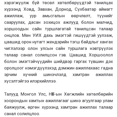
хэрэгжүүлж буй төсөл хөтөлбөрүүдтэй танилцах
хүрээнд Ховд, Завхан, Дорнод, Сүхбаатар аймагт
ажиллаж, уур амьсгалын өөрчлөлт, түүнийг
сааруулах, дасан зохицох ажлууд болон малчид,
хоршоодын сайн туршлагатай танилцсан талаар
онцлов. Мөн УИХ дахь эмэгтэй гишүүдтэй уулзаж,
цаашид орон нутагт жендэрийн тэгш байдлыг хангах
чиглэлээр олон улсын сайн туршлага нэвтрүүлэх
талаар санал солилцсон гэв. Цаашид Хоршоолол
болон эмэгтэйчүүдийн шийдвэр гаргах түвшин дэх
оролцоог нэмэгдүүлэхэд дэмжин ажиллахаас гадна
эрчим хүчний шинэчлэлд хамтран ажиллах
хүсэлтэйгээ илэрхийллээ.
Талууд Монгол Улс, НҮБ-ын Хөгжлийн хөтөлбөрийн
хоорондын хамтын ажиллагааг шинэ агуулгаар улам
баяжуулж, өргөн хүрээнд хамтран ажиллах талаар
санал солилцлоо.