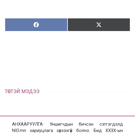
Хуваалцах:
Түгээх:
Х
Т
у
ү
в
г
а
э
а
э
л
х
ц
а
х
ТӨСТЭЙ МЭДЭЭ
АНХААРУУЛГА: Уншигчдын бичсэн сэтгэгдэлд
NIO.mn хариуцлага хүлээхгүй болно. Бид ХХЗХ-ын