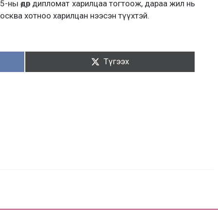
5-ны өдөр дипломат харилцаа тогтоож, дараа жил нь
сква хотноо харилцан нээсэн түүхтэй.
Түгээх:
Түгээх