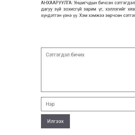
АНХААРУУЛГА: Уншигчдын бичсэн сэтгэгдэлд
дагуу зүй зохисгүй зарим үг, хэллэгийг х
хүндэтгэн үзнэ үү. Хэм хэмжээ зөрчсөн сэтгэ
Сэтгэгдэл
бичих
Нэр