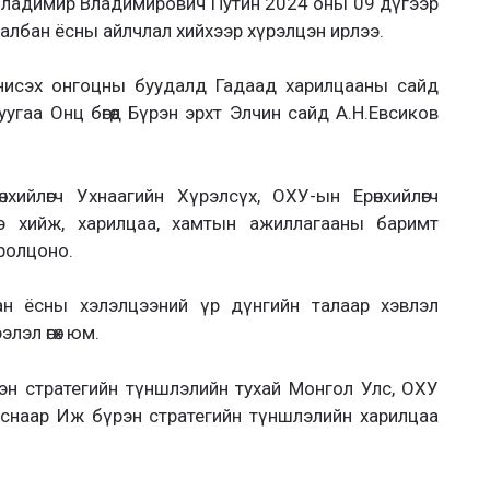
Владимир Владимирович Путин 2024 оны 09 дүгээр
албан ёсны айлчлал хийхээр хүрэлцэн ирлээ.
а” нисэх онгоцны буудалд Гадаад харилцааны сайд
угаа Онц бөгөөд Бүрэн эрхт Элчин сайд А.Н.Евсиков
ийлөгч Ухнаагийн Хүрэлсүх, ОХУ-ын Ерөнхийлөгч
э хийж, харилцаа, хамтын ажиллагааны баримт
ролцоно.
бан ёсны хэлэлцээний үр дүнгийн талаар хэвлэл
лэл өгөх юм.
эн стратегийн түншлэлийн тухай Монгол Улс, ОХУ
рснаар Иж бүрэн стратегийн түншлэлийн харилцаа