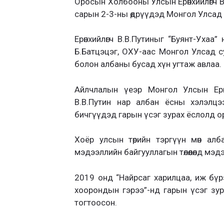
Оросын Холбооны Улсын Ерөнхийлөгч 
сарын 2-3-ны өдрүүдэд Монгол Улсад 
Ерөнхийлөгч В.В.Путиныг “Буянт-Уха
Б.Батцэцэг, ОХУ-аас Монгол Улсад су
болон албаны бусад хүн угтаж авлаа.
Айлчлалын үеэр Монгол Улсын Ерөнх
В.В.Путин нар албан ёсны хэлэлцэ
бичгүүдэд гарын үсэг зурах ёслолд о
Хоёр улсын төрийн тэргүүн мөн ал
мэдээллийн байгууллагын төлөөлөлд мэдээ
2019 онд “Найрсаг харилцаа, иж бүр
хоорондын гэрээ”-нд гарын үсэг зу
тогтоосон.