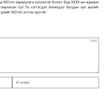
 NIO.mn хариуцлага хүлээхгүй болно. Бид ХХЗХ-ын журмын
язгаарласан тул Та сэтгэгдэл бичихдээ бусдын эрх ашгийг
гдлийг NIO.mn устгах эрхтэй.
2000
И-
мэйл