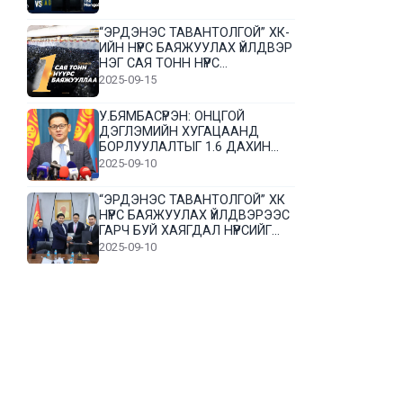
“ЭРДЭНЭС ТАВАНТОЛГОЙ” ХК-
ИЙН НҮҮРС БАЯЖУУЛАХ ҮЙЛДВЭР
НЭГ САЯ ТОНН НҮҮРС
БАЯЖУУЛЛАА
2025-09-15
У.БЯМБАСҮРЭН: ОНЦГОЙ
ДЭГЛЭМИЙН ХУГАЦААНД
БОРЛУУЛАЛТЫГ 1.6 ДАХИН
НЭМЭГДҮҮЛЭВ
2025-09-10
“ЭРДЭНЭС ТАВАНТОЛГОЙ” ХК
НҮҮРС БАЯЖУУЛАХ ҮЙЛДВЭРЭЭС
ГАРЧ БУЙ ХАЯГДАЛ НҮҮРСИЙГ
ДАХИН БОЛОВСРУУЛНА
2025-09-10
Л.Гүндалай: Дүр эсгэсэн худал
хуурмагтай эвлэрч чаддаггүй
нь миний алдаа байж магадгүй
2025-09-05
ЦОГТЦЭЦИЙ СУМЫН ЦАГААН-
ОВОО, СИЙРСТ БАГИЙН
ИРГЭДИЙН ТӨЛӨӨЛӨЛ НҮҮРС