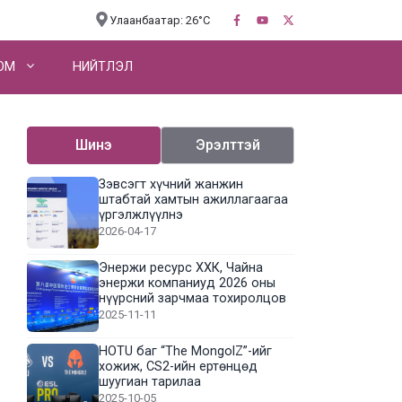
Улаанбаатар: 26°C
OM
НИЙТЛЭЛ
Шинэ
Эрэлттэй
Зэвсэгт хүчний жанжин
штабтай хамтын ажиллагаагаа
үргэлжлүүлнэ
2026-04-17
Энержи ресурс ХХК, Чайна
энержи компаниуд 2026 оны
нүүрсний зарчмаа тохиролцов
2025-11-11
HOTU баг “The MongolZ”-ийг
хожиж, CS2-ийн ертөнцөд
шуугиан тарилаа
2025-10-05