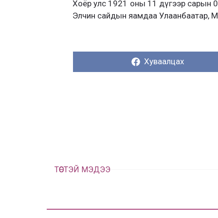
Хоёр улс 1921 оны 11 дүгээр сарын 0
Элчин сайдын яамдаа Улаанбаатар, Мо
Хуваалцах:
Хуваалцах
ТӨСТЭЙ МЭДЭЭ