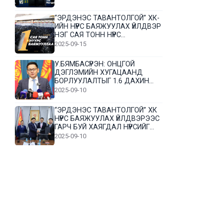
“ЭРДЭНЭС ТАВАНТОЛГОЙ” ХК-
ИЙН НҮҮРС БАЯЖУУЛАХ ҮЙЛДВЭР
НЭГ САЯ ТОНН НҮҮРС
БАЯЖУУЛЛАА
2025-09-15
У.БЯМБАСҮРЭН: ОНЦГОЙ
ДЭГЛЭМИЙН ХУГАЦААНД
БОРЛУУЛАЛТЫГ 1.6 ДАХИН
НЭМЭГДҮҮЛЭВ
2025-09-10
“ЭРДЭНЭС ТАВАНТОЛГОЙ” ХК
НҮҮРС БАЯЖУУЛАХ ҮЙЛДВЭРЭЭС
ГАРЧ БУЙ ХАЯГДАЛ НҮҮРСИЙГ
ДАХИН БОЛОВСРУУЛНА
2025-09-10
Л.Гүндалай: Дүр эсгэсэн худал
хуурмагтай эвлэрч чаддаггүй
нь миний алдаа байж магадгүй
2025-09-05
ЦОГТЦЭЦИЙ СУМЫН ЦАГААН-
ОВОО, СИЙРСТ БАГИЙН
ИРГЭДИЙН ТӨЛӨӨЛӨЛ НҮҮРС