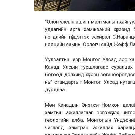
“Олон улсын ашигт малтмалын хайгуул
удаагийн арга хэмжээний хүрээнд 
нэгдлийн гүйцэтгэх захирал С.Наранц
нөөцийн яамны Орлогч сайд Жефф Лабо
Уулзалтын үеэр Монгол Улсад зэс хай
Канад Улсын туршлагаас суралцах 
бөгөөд дэлхийд хүлээн зөвшөөрөгдсө
нь” стандартыг Монгол Улсад нутаг
дурдлаа.
Мөн Канадын Энэтхэг-Номхон далай
хамтын ажиллагааг өргөжүүлэх чиг
геологийн алба, Монголын Үндэсни
чиглэлд хамтран ажиллах харил
ажиллахаа Орлогч сайд Жефф Лабонт