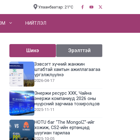
Улаанбаатар: 21°C
OM
НИЙТЛЭЛ
Шинэ
Эрэлттэй
Зэвсэгт хүчний жанжин
штабтай хамтын ажиллагаагаа
үргэлжлүүлнэ
2026-04-17
Энержи ресурс ХХК, Чайна
энержи компаниуд 2026 оны
нүүрсний зарчмаа тохиролцов
2025-11-11
HOTU баг “The MongolZ”-ийг
хожиж, CS2-ийн ертөнцөд
шуугиан тарилаа
2025-10-05