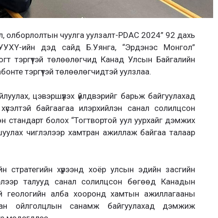
, олборлолтын чуулга уулзалт-PDAC 2024” 92 дахь
УУХҮ-ийн дэд сайд Б.Уянга, “Эрдэнэс Монгол”
огт тэргүүтэй төлөөлөгчид Канад Улсын Байгалийн
нте тэргүүтэй төлөөлөгчидтэй уулзлаа.
луулах, цэвэршүүлэх үйлдвэрийг барьж байгуулахад
хүсэлтэй байгаагаа илэрхийлэн санал солилцсон
н стандарт болох “Тогтвортой уул уурхайг дэмжих
шуулах чиглэлээр хамтран ажиллаж байгаа талаар
н стратегийн хүрээнд хоёр улсын эдийн засгийн
лэлээр талууд санал солилцсон бөгөөд Канадын
й геологийн алба хооронд хамтын ажиллагааны
цан ойлголцлын санамж байгуулахад дэмжиж
е мэдэгдлээ.