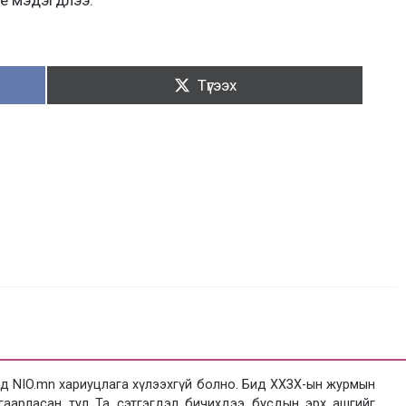
Түгээх:
Түгээх
 NIO.mn хариуцлага хүлээхгүй болно. Бид ХХЗХ-ын журмын
язгаарласан тул Та сэтгэгдэл бичихдээ бусдын эрх ашгийг