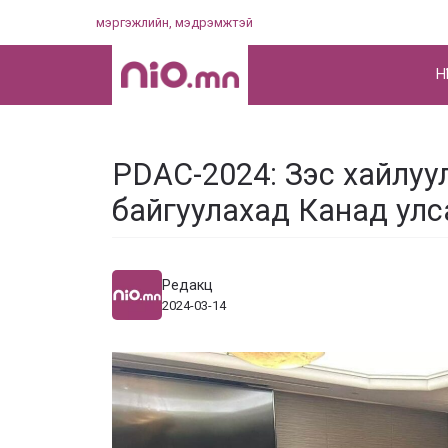
Skip
мэргэжлийн, мэдрэмжтэй
to
content
НҮ
PDAC-2024: Зэс хайлуул
байгуулахад Канад улс
Редакц
2024-03-14