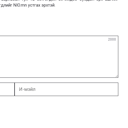
гдлийг NIO.mn устгах эрхтэй.
2000
И-
мэйл