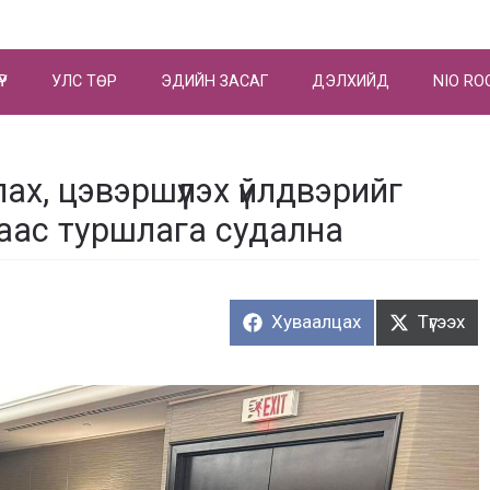
ҮР
УЛС ТӨР
ЭДИЙН ЗАСАГ
ДЭЛХИЙД
NIO RO
ах, цэвэршүүлэх үйлдвэрийг
аас туршлага судална
Хуваалцах:
Түгээх:
Хуваалцах
Түгээх