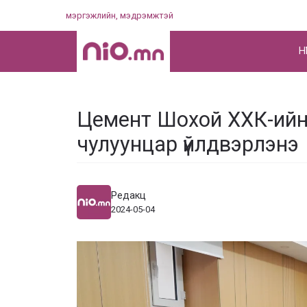
Skip
мэргэжлийн, мэдрэмжтэй
to
content
НҮ
Цемент Шохой ХХК-ийн 
чулуунцар үйлдвэрлэнэ
Редакц
2024-05-04