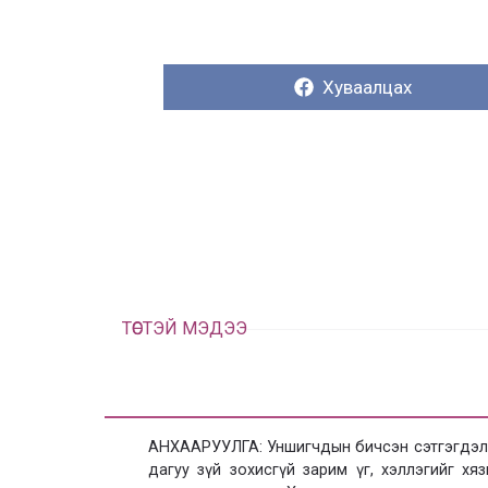
Хуваалцах:
Хуваалцах
ТӨСТЭЙ МЭДЭЭ
АНХААРУУЛГА: Уншигчдын бичсэн сэтгэгдэлд
дагуу зүй зохисгүй зарим үг, хэллэгийг х