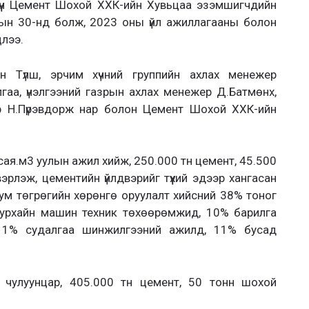
хүүн Цемент Шохой ХХК-ийн Хувьцаа эзэмшигчдийн
рын 30-нд болж, 2023 оны үйл ажиллагааны болон
цлээ.
н Түлш, эрчим хүчний группийн ахлах менежер
аа, үнэлгээний газрын ахлах менежер Д.Батмөнх,
ер Н.Пүрэвдорж нар болон Цемент Шохой ХХК-ийн
ая.м3 уулын ажил хийж, 250.000 тн цемент, 45.500
эрлэж, цементийн үйлдвэрийг түүхий эдээр хангасан
ум төгрөгийн хөрөнгө оруулалт хийсний 38% тоног
уурхайн машин техник төхөөрөмжид, 10% барилга
 11% судалгаа шинжилгээний ажилд, 11% бусад
чулуунцар, 405.000 тн цемент, 50 тонн шохой