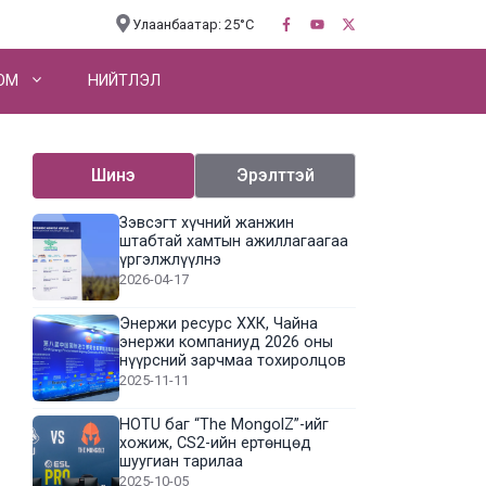
Улаанбаатар: 25°C
OM
НИЙТЛЭЛ
Шинэ
Эрэлттэй
Зэвсэгт хүчний жанжин
штабтай хамтын ажиллагаагаа
үргэлжлүүлнэ
2026-04-17
Энержи ресурс ХХК, Чайна
энержи компаниуд 2026 оны
нүүрсний зарчмаа тохиролцов
2025-11-11
HOTU баг “The MongolZ”-ийг
хожиж, CS2-ийн ертөнцөд
шуугиан тарилаа
2025-10-05