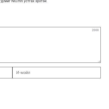
гдлийг NIO.mn устгах эрхтэй.
2000
И-
мэйл