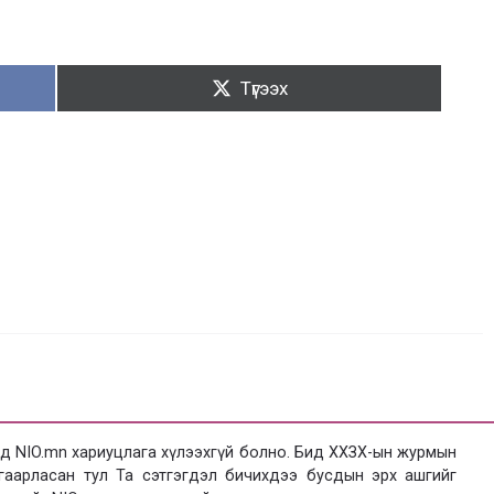
Түгээх:
Түгээх
 NIO.mn хариуцлага хүлээхгүй болно. Бид ХХЗХ-ын журмын
язгаарласан тул Та сэтгэгдэл бичихдээ бусдын эрх ашгийг