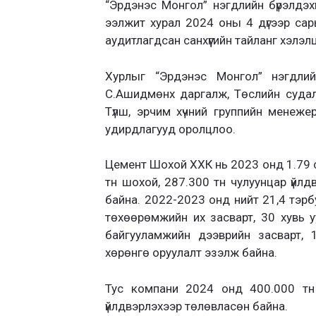
“Эрдэнэс Монгол” нэгдлийн бүрэлдэ
ээлжит хурал 2024 оны 4 дүгээр са
аудитлагдсан санхүүгийн тайланг хэлэл
Хурлыг “Эрдэнэс Монгол” нэгдлий
С.Ашидмөнх даргалж, Төслийн судалг
Түлш, эрчим хүчний группийн менеж
удирдлагууд оролцлоо.
Цемент Шохой ХХК нь 2023 онд 1.79 с
тн шохой, 287.300 тн чулуунцар үйлдв
байна. 2022-2023 онд нийт 21,4 тэрб
төхөөрөмжийн их засварт, 30 хувь 
байгууламжийн дээврийн засварт,
хөрөнгө оруулалт эзэлж байна.
Тус компани 2024 онд 400.000 тн 
үйлдвэрлэхээр төлөвласөн байна.