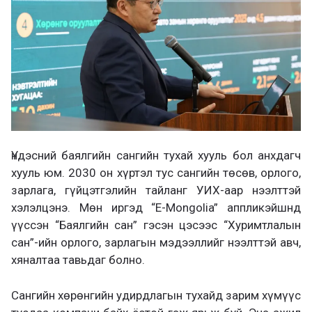
Үндэсний баялгийн сангийн тухай хууль бол анхдагч
хууль юм. 2030 он хүртэл тус сангийн төсөв, орлого,
зарлага, гүйцэтгэлийн тайланг УИХ-аар нээлттэй
хэлэлцэнэ. Мөн иргэд “E-Mongolia” аппликэйшнд
үүссэн “Баялгийн сан” гэсэн цэсээс “Хуримтлалын
сан”-ийн орлого, зарлагын мэдээллийг нээлттэй авч,
хяналтаа тавьдаг болно.
Сангийн хөрөнгийн удирдлагын тухайд зарим хүмүүс