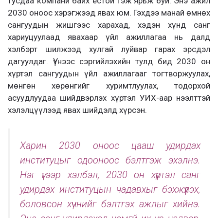
тусдаа компани байх ёстой гэж ярьж буй. Энэ ажил
2030 оноос хэрэгжээд явах юм. Гэхдээ манай өмнөх
сангуудын жишгээс харахад, хэдэн хүнд санг
хариуцуулаад явахаар үйл ажиллагаа нь далд
хэлбэрт шилжээд хулгай луйвар гарах эрсдэл
дагуулдаг. Үүнээс сэргийлэхийн тулд бид 2030 он
хүртэл сангуудын үйл ажиллагааг тогтворжуулах,
мөнгөн хөрөнгийг хуримтлуулах, тодорхой
асуудлуудаа шийдвэрлэх хүртэл УИХ-аар нээлттэй
хэлэлцүүлээд явах шийдэлд хүрсэн.
Харин 2030 оноос цааш удирдах
институцыг одооноос бэлтгэж эхэлнэ.
Нэг үгээр хэлбэл, 2030 он хүртэл санг
удирдах институцын чадавхыг бэхжүүлэх,
боловсон хүчнийг бэлтгэх ажлыг хийнэ.