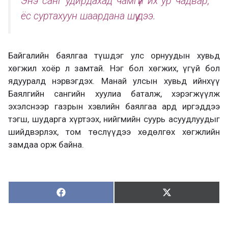
Энэ санг удирдахад чамгүй их ур чадвар,
ёс суртахуун шаардана шүү дээ.
Байгалийн баялгаа түшдэг улс орнуудын хувьд
хөгжил хоёр л замтай. Нэг бол хөгжих, үгүй бол
ядууралд нэрвэгдэх. Манай улсын хувьд ийнхүү
Баялгийн сангийн хуулиа баталж, хэрэгжүүлж
эхэлснээр газрын хэвлийн баялгаа ард иргэддээ
тэгш, шударга хүртээх, нийгмийн суурь асуудлуудыг
шийдвэрлэх, том төслүүдээ хөдөлгөх хөгжлийн
замдаа орж байна.
Хуваалцах:
Түгээх:
Х
Т
у
ү
в
г
а
э