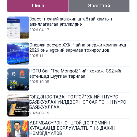
Шинэ
Эрэлттэй
Зэвсэгт хүчний жанжин штабтай хамтын
ажиллагаагаа үргэлжлүүлнэ
2026-04-17
Энержи ресурс ХХК, Чайна энержи компаниуд
2026 оны нүүрсний зарчмаа тохиролцов
2025-11-11
HOTU баг “The MongolZ”-ийг хожиж, CS2-ийн
ертөнцөд шуугиан тарилаа
2025-10-05
“ЭРДЭНЭС ТАВАНТОЛГОЙ” ХК-ИЙН НҮҮРС
БАЯЖУУЛАХ ҮЙЛДВЭР НЭГ САЯ ТОНН НҮҮРС
БАЯЖУУЛЛАА
2025-09-15
У.БЯМБАСҮРЭН: ОНЦГОЙ ДЭГЛЭМИЙН
ХУГАЦААНД БОРЛУУЛАЛТЫГ 1.6 ДАХИН
НЭМЭГДҮҮЛЭВ