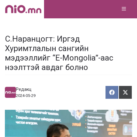
Skip
MEN
to
content
С.Наранцогт: Иргэд
Хуримтлалын сангийн
мэдээллийг “E-Mongolia”-аас
нээлттэй авдаг болно
Редакц
Хуваалца
Түг
Х
Т
2024-05-29
у
ү
в
г
а
э
а
э
л
х
ц
а
х