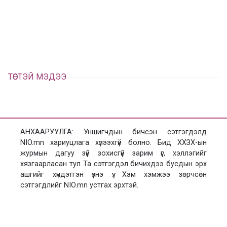
а
э
л
х
ц
а
х
ТӨСТЭЙ МЭДЭЭ
АНХААРУУЛГА: Уншигчдын бичсэн сэтгэгдэлд
NIO.mn хариуцлага хүлээхгүй болно. Бид ХХЗХ-ын
журмын дагуу зүй зохисгүй зарим үг, хэллэгийг
хязгаарласан тул Та сэтгэгдэл бичихдээ бусдын эрх
ашгийг хүндэтгэн үзнэ үү. Хэм хэмжээ зөрчсөн
сэтгэгдлийг NIO.mn устгах эрхтэй.