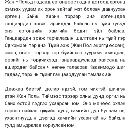
Жан –Польд гадаад ертөнцөөс гадна дотоод ертөнц
хэмээх уудам их орон зайтай мэт боловч давчуухан
ертөнц байж. Харин тэрээр энэ ертөнцдөө
ганцаардан зовж тарчилдаг байсан нь түүний хувьд
энэ ертөнцийн хамгийн бодит зүйл байлаа.
Ганцаардан зовж тарчилахын шалтгаан нь түүний гэр
бүл хэмээн тэр үзнэ. Түүний ээж (Жан Пол эцэггүй өссөн),
эмээ, өвөө. Тэрээр гэр бүлийнхээ хуурамч амьдрал,
өөрийг нь төрүүлчихээд ганцаардуулаад хаясанд нь
өширхдөг байсан ч нөгөө талаараа Квазимодо шиг
гадаад төрх нь түүнийг ганцаардуулан тамлах аж.
Давжаа биетэй, долир нүдтэй, том чихтэй, шингэн
үстэй Жан Поль. Тиймээс тэрээр олны дунд оргил нь
байх ёстой гэдгээ ухаарсан юм. Энэ мөчөөс эхлэн
тэрээр сайхан хүмүүсийн дунд хамгийн дур булаам нь,
ухаантнуудын дэргэд хамгийн ухаантай нь байхын
тулд амьдралаа зориулсан юм.