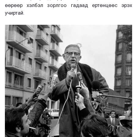
өөрөөр хэлбэл зорлгоо гадаад ертөнцөөс эрэх
учиртай.