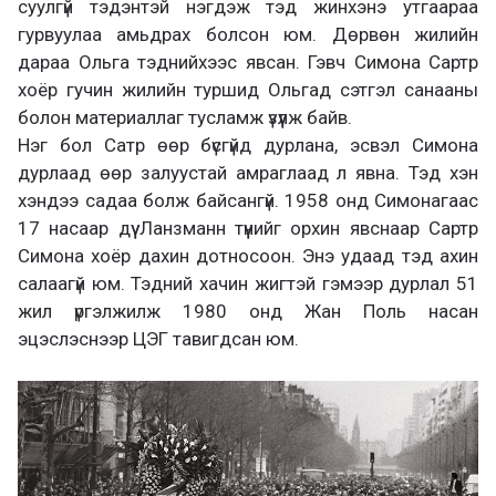
суулгүй тэдэнтэй нэгдэж тэд жинхэнэ утгаараа
гурвуулаа амьдрах болсон юм. Дөрвөн жилийн
дараа Ольга тэднийхээс явсан. Гэвч Симона Сартр
хоёр гучин жилийн туршид Ольгад сэтгэл санааны
болон материаллаг тусламж үзүүлж байв.
Нэг бол Сатр өөр бүсгүйд дурлана, эсвэл Симона
дурлаад өөр залуустай амраглаад л явна. Тэд хэн
хэндээ садаа болж байсангүй. 1958 онд Симонагаас
17 насаар дүү Ланзманн түүнийг орхин явснаар Сартр
Симона хоёр дахин дотносоон. Энэ удаад тэд ахин
салаагүй юм. Тэдний хачин жигтэй гэмээр дурлал 51
жил үргэлжилж 1980 онд Жан Поль насан
эцэслэснээр ЦЭГ тавигдсан юм.