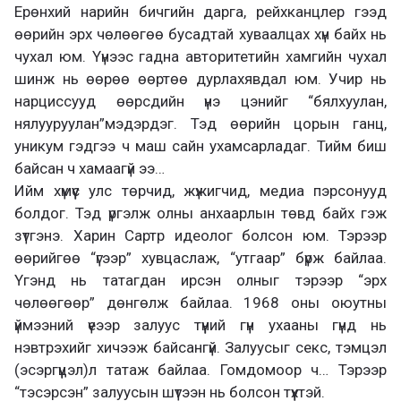
Ерөнхий нарийн бичгийн дарга, рейхканцлер гээд
өөрийн эрх чөлөөгөө бусадтай хуваалцах хүн байх нь
чухал юм. Үүнээс гадна авторитетийн хамгийн чухал
шинж нь өөрөө өөртөө дурлахявдал юм. Учир нь
нарциссууд өөрсдийн үнэ цэнийг “бялхуулан,
нялууруулан”мэдэрдэг. Тэд өөрийн цорын ганц,
уникум гэдгээ ч маш сайн ухамсарладаг. Тийм биш
байсан ч хамаагүй ээ…
Ийм хүмүүс улс төрчид, жүжигчид, медиа пэрсонууд
болдог. Тэд үргэлж олны анхаарлын төвд байх гэж
зүтгэнэ. Харин Сартр идеолог болсон юм. Тэрээр
өөрийгөө “үгээр” хувцаслаж, “утгаар” бүрж байлаа.
Үгэнд нь татагдан ирсэн олныг тэрээр “эрх
чөлөөгөөр” дөнгөлж байлаа. 1968 оны оюутны
үймээний үеээр залуус түүний гүн ухааны гүнд нь
нэвтрэхийг хичээж байсангүй. Залуусыг секс, тэмцэл
(эсэргүүцэл)л татаж байлаа. Гомдомоор ч… Тэрээр
“тэсэрсэн” залуусын шүтээн нь болсон түүхтэй.