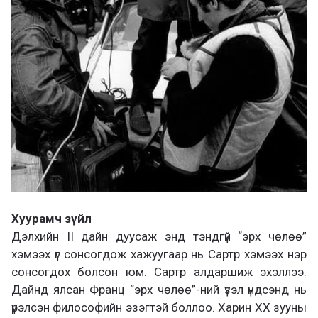
Хуурамч зүйл
Дэлхийн II дайн дуусаж энд тэндгүй “эрх чөлөө”
хэмээх үг сонсогдож хажуугаар нь Сартр хэмээх нэр
сонсогдох болсон юм. Сартр алдаршиж эхэллээ.
Дайнд ялсан Франц “эрх чөлөө”-ний үзэл үндсэнд нь
үрэлсэн философийн эзэгтэй боллоо. Харин ХХ зууны