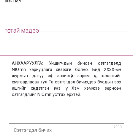
Жан Пол
х
ТӨСТЭЙ МЭДЭЭ
АНХААРУУЛГА: Уншигчдын бичсэн сэтгэгдэлд
NIO.mn хариуцлага хүлээхгүй болно. Бид ХХЗХ-ын
журмын дагуу зүй зохисгүй зарим үг, хэллэгийг
хязгаарласан тул Та сэтгэгдэл бичихдээ бусдын эрх
ашгийг хүндэтгэн үзнэ үү. Хэм хэмжээ зөрчсөн
сэтгэгдлийг NIO.mn устгах эрхтэй.
Сэтгэгдэл
2000