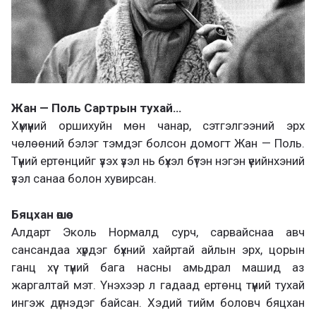
Жан — Поль Сартрын тухай…
Хүмүүний оршихуйн мөн чанар, сэтгэлгээний эрх
чөлөөний бэлэг тэмдэг болсон домогт Жан — Поль.
Түүний ертөнцийг үзэх үзэл нь бүхэл бүтэн нэгэн үеийнхэний
үзэл санаа болон хувирсан.
Бяцхан өшөө
Алдарт Эколь Нормалд сурч, сарвайснаа авч
сансандаа хүрдэг бүхний хайртай айлын эрх, цорын
ганц хүү түүний бага насны амьдрал машид аз
жаргалтай мэт. Үнэхээр л гадаад ертөнц түүний тухай
ингэж дүгнэдэг байсан. Хэдий тийм боловч бяцхан