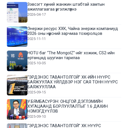
Зэвсэгт хүчний жанжин штабтай хамтын
ажиллагаагаа үргэлжлүүлнэ
2026-04-17
Энержи ресурс ХХК, Чайна энержи компаниуд
2026 оны нүүрсний зарчмаа тохиролцов
2025-11-11
HOTU баг “The MongolZ”-ийг хожиж, CS2-ийн
ертөнцөд шуугиан тарилаа
2025-10-05
“ЭРДЭНЭС ТАВАНТОЛГОЙ” ХК-ИЙН НҮҮРС
БАЯЖУУЛАХ ҮЙЛДВЭР НЭГ САЯ ТОНН НҮҮРС
БАЯЖУУЛЛАА
2025-09-15
У.БЯМБАСҮРЭН: ОНЦГОЙ ДЭГЛЭМИЙН
ХУГАЦААНД БОРЛУУЛАЛТЫГ 1.6 ДАХИН
НЭМЭГДҮҮЛЭВ
2025-09-10
“ЭРДЭНЭС ТАВАНТОЛГОЙ” ХК НҮҮРС