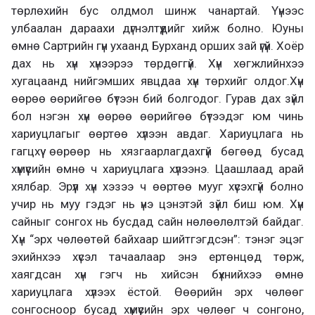
төрлөхийн бус олдмол шинж чанартай. Үүнээс
улбаалан дараахи дүгнэлтүүдийг хийж болно. Юуны
өмнө Сартрийн гүн ухаанд Бурханд орших зай үгүй. Хоёр
дах нь хүн хүнээрээ төрдөггүй. Хүн хөгжлийнхээ
хугацаанд нийгэмших явцдаа хүн төрхийг олдог.Хүн
өөрөө өөрийгөө бүтээн бий болгодог. Гурав дах зүйл
бол нэгэн хүн өөрөө өөрийгөө бүтээдэг юм чинь
хариуцлагыг өөртөө хүлээн авдаг. Хариуцлага нь
гагцхүү өөрөөр нь хязгаарлагдахгүй бөгөөд бусад
хүмүүсийн өмнө ч хариуцлага хүлээнэ. Цаашлаад арай
хялбар. Эрүүл хүн хэзээ ч өөртөө мууг хүсэхгүй болно
учир нь муу гэдэг нь үнэ цэнэтэй зүйл биш юм. Хүн
сайныг сонгох нь бусдад сайн нөлөөлөлтэй байдаг.
Хүн “эрх чөлөөтөй байхаар шийтгэгдсэн”: тэнэг эцэг
эхийнхээ хүсэл тачаалаар энэ ертөнцөд төрж,
хаягдсан хүн гэгч нь хийсэн бүхнийхээ өмнө
хариуцлага хүлээх ёстой. Өөөрийн эрх чөлөөг
сонгосноор бусад хүмүүсийн эрх чөлөөг ч сонгоно,