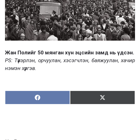
Жан Полийг 50 мянган хүн эцсийн замд нь үдсэн.
PS: Түүвэрлэн, орчуулан, хэсэгчлэн, баяжуулан, хачир
нэмэн хүргэв.
Хуваалцах:
Түгээх:
Х
Т
у
в
г
а
э
а
э
л
х
ц
а