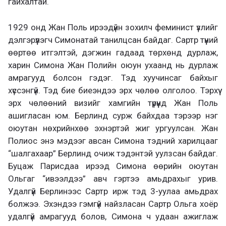
гайхалтай.
1929 онд Жан Поль ирээдүйн зохилч феминист үзлийг
дэлгэрүүлэгч Симонатай танилцсан байдаг. Сартр түүний
өөртөө итгэлтэй, дэгжин гадаад төрхөнд дурлаж,
харин Симона Жан Полийн оюун ухаанд нь дурлаж
амрагууд болсон гэдэг. Тэд хуучинсаг байхыг
хүссэнгүй. Тэд бие биеэндээ эрх чөлөө олголоо. Тэрхүү
эрх чөлөөний визийг хамгийн түрүүнд Жан Поль
ашигласан юм. Берлинд сурж байхдаа тэрээр нэг
оюутан нөхрийнхөө эхнэртэй жиг ургуулсан. Жан
Полиос энэ мэдээг авсан Симона тэдний харилцааг
“шалгахаар” Берлинд очиж тэдэнтэй уулзсан байдаг.
Буцаж Парисдаа ирээд Симона өөрийн оюутан
Ольгаг “ивээлдээ” авч гэртээ амьдрахыг урив.
Удалгүй Берлинээс Сартр ирж тэд 3-уулаа амьдрах
болжээ. Эхэндээ гэмгүй найзласан Сартр Ольга хоёр
удалгүй амрагууд болов, Симона ч удаан ажиглаж