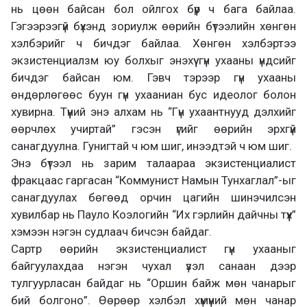
нь цөөн байсан бол ойлгох бүүр ч бага байлаа.
Гэгээрээгүй бүхэнд зориулж өөрийн бүтээлийн хөнгөн
хэлбэрийг ч бичдэг байлаа. Хөнгөн хэлбэртээ
экзистенциалзм юу болхыг энэхүү гүн ухааны үндсийг
бичдэг байсан юм. Гэвч тэрээр гүн ухааны
өндөрлөгөөс буун гүн ухааниан бус идеолог болон
хувирна. Түүний энэ алхам нь “Гүн ухаантнууд дэлхийг
өөрчлөх учиртай” гэсэн үгийг өөрийн эрхгүй
санагдуулна. Гунигтай ч юм шиг, инээдтэй ч юм шиг.
Энэ бүтээл нь зарим талаараа экзистенциалист
фракцаас гаргасан “Коммунист Намын Тунхаглал”-ыг
санагдуулах бөгөөд орчин цагийн шинэчилсэн
хувилбар нь Пауло Коэлогийн “Их гэрлийн дайчны түүх”
хэмээн нэгэн судлаач бичсэн байдаг.
Сартр өөрийн экзистенциалист гүн ухааныг
байгуулахдаа нэгэн чухал үзэл санаан дээр
тулгуурласан байдаг нь “Оршин байж мөн чанарыг
бий болгоно”. Өөрөөр хэлбэл хүмүүний мөн чанар