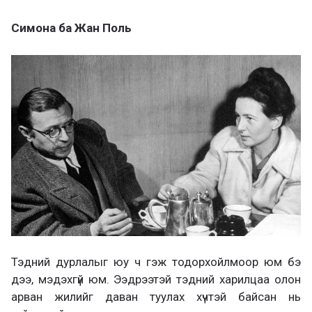
Симона ба Жан Поль
Тэдний дурлалыг юу ч гэж тодорхойлмоор юм бэ
дээ, мэдэхгүй юм. Ээдрээтэй тэдний харилцаа олон
арван жилийг даван туулах хүчтэй байсан нь