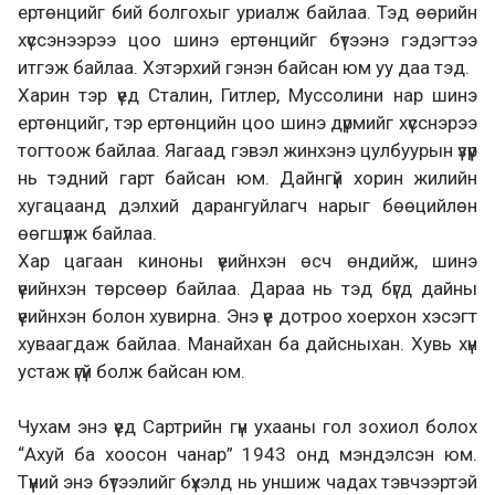
ертөнцийг бий болгохыг уриалж байлаа. Тэд өөрийн
хүссэнээрээ цоо шинэ ертөнцийг бүтээнэ гэдэгтээ
итгэж байлаа. Хэтэрхий гэнэн байсан юм уу даа тэд.
Харин тэр үед Сталин, Гитлер, Муссолини нар шинэ
ертөнцийг, тэр ертөнцийн цоо шинэ дүрмийг хүсснэрээ
тогтоож байлаа. Яагаад гэвэл жинхэнэ цулбуурын үзүүр
нь тэдний гарт байсан юм. Дайнгүй хорин жилийн
хугацаанд дэлхий дарангуйлагч нарыг бөөцийлөн
өөгшүүлж байлаа.
Хар цагаан киноны үеийнхэн өсч өндийж, шинэ
үеийнхэн төрсөөр байлаа. Дараа нь тэд бүгд дайны
үеийнхэн болон хувирна. Энэ үе дотроо хоерхон хэсэгт
хуваагдаж байлаа. Манайхан ба дайсныхан. Хувь хүн
устаж үгүй болж байсан юм.
Чухам энэ үед Сартрийн гүн ухааны гол зохиол болох
“Ахуй ба хоосон чанар” 1943 онд мэндэлсэн юм.
Түүний энэ бүтээлийг бүхэлд нь уншиж чадах тэвчээртэй