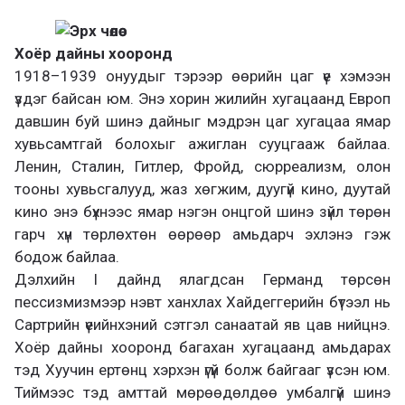
Хоёр дайны хооронд
1918–1939 онуудыг тэрээр өөрийн цаг үе хэмээн
үздэг байсан юм. Энэ хорин жилийн хугацаанд Европ
давшин буй шинэ дайныг мэдрэн цаг хугацаа ямар
хувьсамтгай болохыг ажиглан сууцгааж байлаа.
Ленин, Сталин, Гитлер, Фройд, сюрреализм, олон
тооны хувьсгалууд, жаз хөгжим, дуугүй кино, дуутай
кино энэ бүхнээс ямар нэгэн онцгой шинэ зүйл төрөн
гарч хүн төрлөхтөн өөрөөр амьдарч эхлэнэ гэж
бодож байлаа.
Дэлхийн I дайнд ялагдсан Германд төрсөн
пессизмизмээр нэвт ханхлах Хайдеггерийн бүтээл нь
Сартрийн үеийнхэний сэтгэл санаатай яв цав нийцнэ.
Хоёр дайны хооронд багахан хугацаанд амьдарах
тэд Хуучин ертөнц хэрхэн үгүй болж байгааг үзсэн юм.
Тиймээс тэд амттай мөрөөдөлдөө умбалгүй шинэ