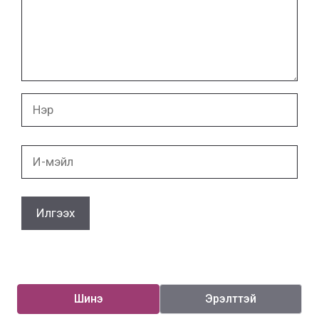
бичих
Нэр
И-
мэйл
Шинэ
Эрэлттэй