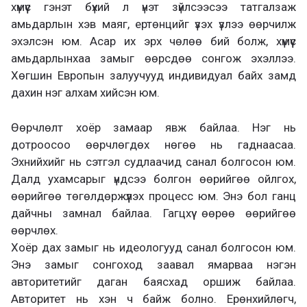
хүмүүс гэнэт бүхий л үнэт зүйлсээсээ татгалзаж
амьдарлын хэв маяг, ертөнцийг үзэх үзлээ өөрчилж
эхэлсэн юм. Асар их эрх чөлөө бий болж, хүмүүс
амьдарлынхаа замыг өөрсдөө сонгож эхэллээ.
Хөгшин Европын залуучууд индивидуал байх замд
дахин нэг алхам хийсэн юм.
Өөрчлөлт хоёр замаар явж байлаа. Нэг нь
дотроосоо өөрчлөгдөх нөгөө нь гаднаасаа.
Эхнийхийг нь сэтгэл судлаачид санал болгосон юм.
Далд ухамсарыг үндсээ болгон өөрийгөө ойлгох,
өөрийгөө төгөлдөржүүлэх процесс юм. Энэ бол ганц
дайчны замнал байлаа. Гагцхүү өөрөө өөрийгөө
өөрчлөх.
Хоёр дах замыг нь идеологууд санал болгосон юм.
Энэ замыг сонгоход заавал ямарваа нэгэн
авторитетийг даган баясхад оршиж байлаа.
Авторитет нь хэн ч байж болно. Ерөнхийлөгч,