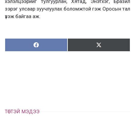
хэлэлцээрийг тулгуурлан, Хятад, Энэтхэг, Бразил
зэрэг улсаар зуучлуулах боломжтой гэж Оросын тал
үзэж байгаа аж.
Хуваалцах:
Түгээх:
Х
Т
у
в
г
а
э
а
э
л
х
ц
а
х
ТӨСТЭЙ МЭДЭЭ