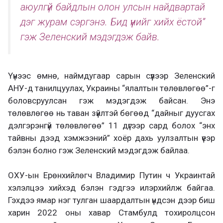
аюулгүй байдлын олон улсын найдвартай
дэг журам сэргэнэ. Бид үүнийг хийх ёстой”
гэж Зеленский мэдэгдэж байв.
Үүнээс өмнө, наймдугаар сарын сүүлээр Зеленский
АНУ-д танилцуулах, Украины “ялалтын төлөвлөгөө”-г
боловсруулсан гэж мэдэгдэж байсан. Энэ
төлөвлөгөө нь таван зүйлтэй бөгөөд “дайныг дуусгах
дэлгэрэнгүй төлөвлөгөө” 11 дүгээр сард болох “энх
тайвны дээд хэмжээний” хоёр дахь уулзалтын үеэр
бэлэн болно гэж Зеленский мэдэгдэж байлаа.
ОХУ-ын Ерөнхийлөгч Владимир Путин ч Украинтай
хэлэлцээ хийхэд бэлэн гэдгээ илэрхийлж байгаа.
Гэхдээ ямар нэг тулган шаардалтын үндсэн дээр биш
харин 2022 оны хавар Стамбулд тохиролцсон