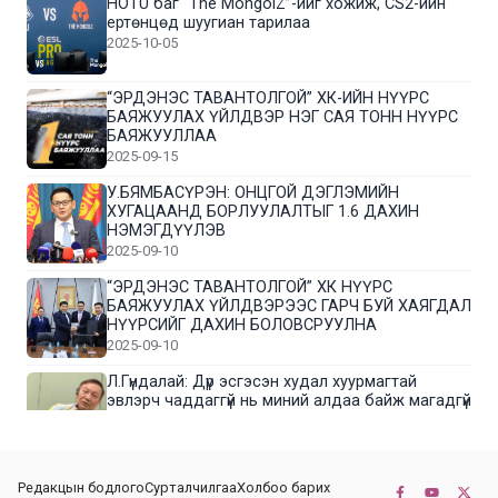
HOTU баг “The MongolZ”-ийг хожиж, CS2-ийн
ертөнцөд шуугиан тарилаа
2025-10-05
“ЭРДЭНЭС ТАВАНТОЛГОЙ” ХК-ИЙН НҮҮРС
БАЯЖУУЛАХ ҮЙЛДВЭР НЭГ САЯ ТОНН НҮҮРС
БАЯЖУУЛЛАА
2025-09-15
У.БЯМБАСҮРЭН: ОНЦГОЙ ДЭГЛЭМИЙН
ХУГАЦААНД БОРЛУУЛАЛТЫГ 1.6 ДАХИН
НЭМЭГДҮҮЛЭВ
2025-09-10
“ЭРДЭНЭС ТАВАНТОЛГОЙ” ХК НҮҮРС
БАЯЖУУЛАХ ҮЙЛДВЭРЭЭС ГАРЧ БУЙ ХАЯГДАЛ
НҮҮРСИЙГ ДАХИН БОЛОВСРУУЛНА
2025-09-10
Л.Гүндалай: Дүр эсгэсэн худал хуурмагтай
эвлэрч чаддаггүй нь миний алдаа байж магадгүй
2025-09-05
ЦОГТЦЭЦИЙ СУМЫН ЦАГААН-ОВОО, СИЙРСТ
Редакцын бодлого
Сурталчилгаа
Холбоо барих
БАГИЙН ИРГЭДИЙН ТӨЛӨӨЛӨЛ НҮҮРС