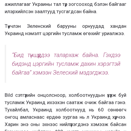
ажиллагааг Украины тал түр зогсооход бэлэн байгааг
илэрхийлсэн заалтууд тусгагдсан байна.
Түүнчлэн Зеленский барууны орнуудад хандан
Украинд нэмэлт цэргийн тусламж өгөхийг уриалжээ.
“Бид түншүүддээ талархаж байна. Гэхдээ
бидэнд цэргийн тусламж дахин хэрэгтэй
байгаа” хэмээн Зелеский мэдэгджээ.
Bild сэтгүүлийн онцолсноор, холбоотнуудын үзүүлж буй
тусламж Украинд ихээхэн саатаж очиж байгаа гэнэ.
Тухайлбал, Украинд холбоотнууд нь 60 сөнөөгч
онгоц амласнаас ердөө зургаа нь л Украинд хүрчээ.
Харин энэ оны эхнээс нийлүүлэгдэнэ хэмээж байсан