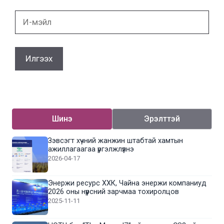
И-
мэйл
Шинэ
Эрэлттэй
Зэвсэгт хүчний жанжин штабтай хамтын
ажиллагаагаа үргэлжлүүлнэ
2026-04-17
Энержи ресурс ХХК, Чайна энержи компаниуд
2026 оны нүүрсний зарчмаа тохиролцов
2025-11-11