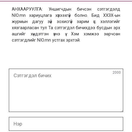
АНХААРУУЛГА: Уншигчдын бичсэн сэтгэгдэлд
NIO.mn хариуцлага хүлээхгүй болно. Бид ХХЗХ-ын
журмын дагуу зүй зохисгүй зарим үг, хэллэгийг
хязгаарласан тул Та сэтгэгдэл бичихдээ бусдын эрх
ашгийг хүндэтгэн үзнэ үү. Хэм хэмжээ зөрчсөн
сэтгэгдлийг NIO.mn устгах эрхтэй.
Сэтгэгдэл
2000
бичих
Нэр