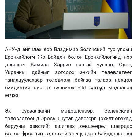
АНУ-д айлчлах үеэр Владимир Зеленский тус улсын
Ерөнхийлөгч Жо Байден болон Ерөнхийлөгчид нэр
дэвшигч Камила Харрис нартай уулзан, Орос,
Украины дайныг зогсоох энхийн төлөвлөгөөг
танилцуулахаар төлөвлөж байгаа талаар нөхцөл
байдалтай ойр эх сурвалж Bild сэтгүүлд мэдээлэл
өгчээ.
Эх сурвалжийн мэдээлснээр, Зеленскийн
төлөвлөгөөнд Оросын нутаг дэвсгэрт цохилт өгөхөд
барууны зэвсгийг ашиглах зөвшөөрөл шаардах
болон фронтын тодорхой хэсгүүд дээр байлдааны үйл