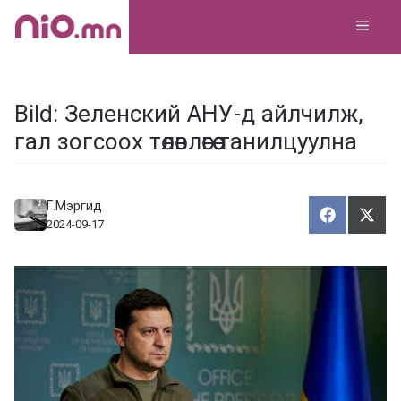
Skip
MEN
to
content
Bild: Зеленский АНУ-д айлчилж,
гал зогсоох төлөвлөгөө танилцуулна
Г.Мэргид
Хуваалца
Түгэ
Х
Т
2024-09-17
у
в
г
а
э
а
э
л
х
ц
а
х