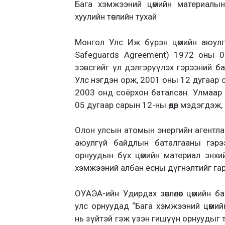
Бага хэмжээний цөмийн материалын
хуулийн төслийн тухай
Монгол Улс Иж бүрэн цөмийн аюулг
Safeguards Agreement) 1972 оны 09
зэвсгийг үл дэлгэрүүлэх гэрээний б
Улс нэгдэн орж, 2001 оны 12 дугаар с
2003 онд соёрхон баталсан. Улмаар
05 дугаар сарын 12-ны өдөр мэдэгдэж, эн
Олон улсын атомын энергийн агентла
аюулгүй байдлын баталгааны гэрэ
орнуудын бүх цөмийн материал энхий
хэмжээний албан ёсны дүгнэлтийг гар
ОУАЭА-ийн Удирдах зөвлөлөөс цөмийн 
улс орнуудад “Бага хэмжээний цөми
нь зүйтэй гэж үзэн гишүүн орнуудыг 