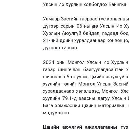
Улсын Их Хурлын холбогдох Байнгын х
Улмаар Засгийн газраас тус конвенцыг
дүгээр сарын 06-ны өдөр Улсын Их Хур
Хурлын Аюулгүй байдал, гадаад бо
21-ний өдрийн хуралдаанаар конвенцо
дүгнэлт гарсан.
2024 оны Монгол Улсын Их Хурлын 
газар шинэчлэн байгуулагдсантай х
шинэчлэн батлуулж, Цөмийн аюулгүй а
хуулийн төслийг Монгол Улсын Засги
хуралдаанаар хэлэлцээд Монгол Улс
хуулийн 79.1-д заасны дагуу Улсын 
Бага хэмжээний цөмийн материалын ш
мэдүүлжээ.
Цөмийн аюулгүй ажиллагааны тух