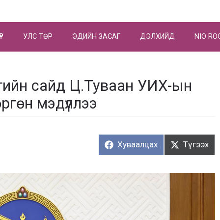
ҮР
УЛС ТӨР
ЭДИЙН ЗАСАГ
ДЭЛХИЙД
NIO RO
лгийн сайд Ц.Туваан УИХ-ын
өргөн мэдүүллээ
Хуваалцах:
Түгээх:
Хуваалцах
Түгээх