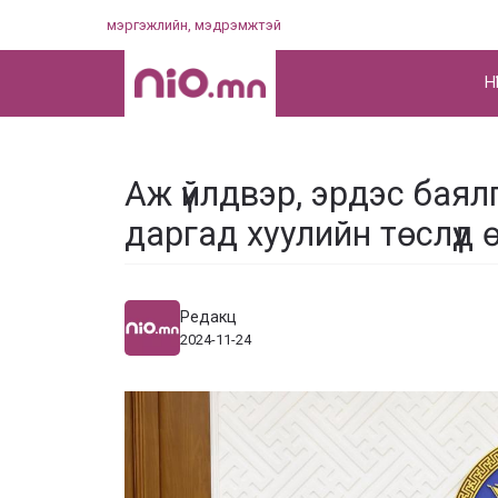
Skip
мэргэжлийн, мэдрэмжтэй
to
content
НҮ
Аж үйлдвэр, эрдэс бая
даргад хуулийн төслүүд 
Редакц
2024-11-24