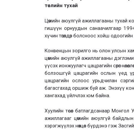
төслийн тухай
Цөмийн аюулгүй ажиллагааны тухай к
гишүүн орнуудын санаачилгаар 199
хүчин төгөлдөр болсноос хойш одоогий
Конвенцын зорилго нь олон улсын ха
цөмийн аюулгүй ажиллагааны дэглэмийг 
үүсэх ионжуулагч цацрагийн сөрөг нөлөө
болзошгүй цацрагийн ослын үед үр д
цацрагийн ослоос урьдчилан сэргий
багасгахад оршиж буй аж. Энэхүү кон
хангахад үйлчлэх юм байна.
Хуулийн төсөл батлагдсанаар Монгол 
ажиллагааг цөмийн аюулгүй байдлы
хэрэгжүүлэх нөхцөл бүрдэнэ гэж Засги