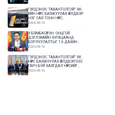
“ЭРДЭНЭС ТАВАНТОЛГОЙ” ХК-
ИЙН НҮҮРС БАЯЖУУЛАХ ҮЙЛДВЭР
НЭГ САЯ ТОНН НҮҮРС
БАЯЖУУЛЛАА
2025-09-15
У.БЯМБАСҮРЭН: ОНЦГОЙ
ДЭГЛЭМИЙН ХУГАЦААНД
БОРЛУУЛАЛТЫГ 1.6 ДАХИН
НЭМЭГДҮҮЛЭВ
2025-09-10
“ЭРДЭНЭС ТАВАНТОЛГОЙ” ХК
НҮҮРС БАЯЖУУЛАХ ҮЙЛДВЭРЭЭС
ГАРЧ БУЙ ХАЯГДАЛ НҮҮРСИЙГ
ДАХИН БОЛОВСРУУЛНА
2025-09-10
Л.Гүндалай: Дүр эсгэсэн худал
хуурмагтай эвлэрч чаддаггүй
нь миний алдаа байж магадгүй
2025-09-05
ЦОГТЦЭЦИЙ СУМЫН ЦАГААН-
ОВОО, СИЙРСТ БАГИЙН
ИРГЭДИЙН ТӨЛӨӨЛӨЛ НҮҮРС