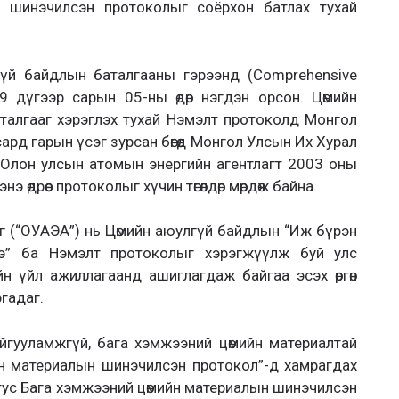
 шинэчилсэн протоколыг соёрхон батлах тухай
үй байдлын баталгааны гэрээнд (Comprehensive
 дүгээр сарын 05-ны өдөр нэгдэн орсон. Цөмийн
аталгааг хэрэглэх тухай Нэмэлт протоколд Монгол
ард гарын үсэг зурсан бөгөөд Монгол Улсын Их Хурал
 Олон улсын атомын энергийн агентлагт 2003 оны
э өдрөөс протоколыг хүчин төгөлдөр мөрдөж байна.
г (“ОУАЭА”) нь Цөмийн аюулгүй байдлын “Иж бүрэн
э” ба Нэмэлт протоколыг хэрэгжүүлж буй улс
н үйл ажиллагаанд ашиглагдаж байгаа эсэх өргөн
гадаг.
байгууламжгүй, бага хэмжээний цөмийн материалтай
йн материалын шинэчилсэн протокол”-д хамрагдах
тус Бага хэмжээний цөмийн материалын шинэчилсэн