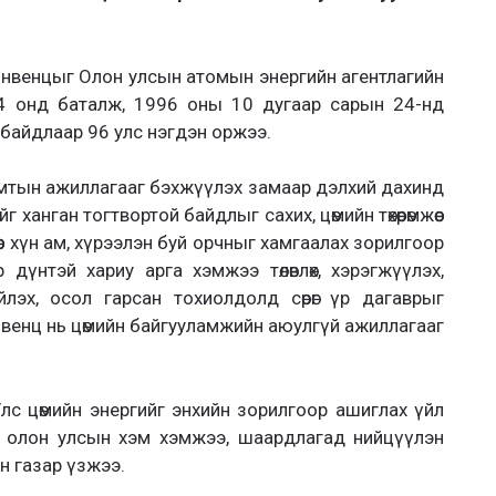
онвенцыг Олон улсын атомын энергийн агентлагийн
4 онд баталж, 1996 оны 10 дугаар сарын 24-нд
н байдлаар 96 улс нэгдэн оржээ.
мтын ажиллагааг бэхжүүлэх замаар дэлхий дахинд
ханган тогтвортой байдлыг сахих, цөмийн төхөөрөмжөөс
ллөөс хүн ам, хүрээлэн буй орчныг хамгаалах зорилгоор
үнтэй хариу арга хэмжээ төлөвлөх, хэрэгжүүлэх,
лэх, осол гарсан тохиолдолд сөрөг үр дагаврыг
венц нь цөмийн байгууламжийн аюулгүй ажиллагааг
Улс цөмийн энергийг энхийн зорилгоор ашиглах үйл
н олон улсын хэм хэмжээ, шаардлагад нийцүүлэн
йн газар үзжээ.