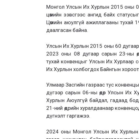
Монгол Улсын Их Хурлын 2015 оны 06
цөмийн зэвсгээс ангид байх статусы
Цөмийн аюулгүй ажиллагааны тухай 1
даалгасан байна.
Улсын Их Хурлын 2015 оны 60 дугаар
2023 оны 08 дугаар сарын 23-ны ө
тухай конвенцыг Улсын Их Хурлаар с
Их Хурлын холбогдох Байнгын хороотой
Улмаар Засгийн газраас тус конвенцыг
дүгээр сарын 06-ны өдөр Улсын Их Хур
Хурлын Аюулгүй байдал, гадаад бо
21-ний өдрийн хуралдаанаар конвенцо
дүгнэлт гаргажээ.
2024 оны Монгол Улсын Их Хурлын 