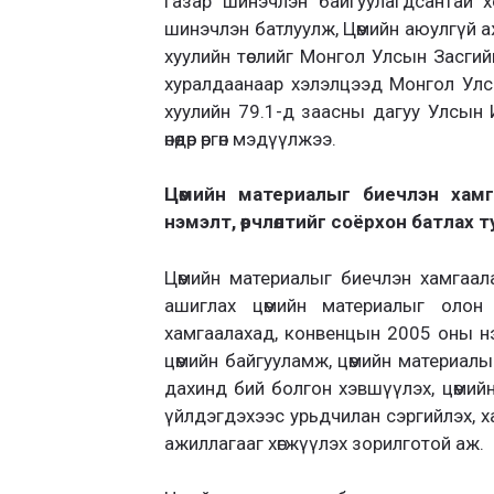
газар шинэчлэн байгуулагдсантай х
шинэчлэн батлуулж, Цөмийн аюулгүй а
хуулийн төслийг Монгол Улсын Засги
хуралдаанаар хэлэлцээд Монгол Улс
хуулийн 79.1-д заасны дагуу Улсын 
өнөөдөр өргөн мэдүүлжээ.
Цөмийн материалыг биечлэн хам
нэмэлт, өөрчлөлтийг соёрхон батлах 
Цөмийн материалыг биечлэн хамгаал
ашиглах цөмийн материалыг олон
хамгаалахад, конвенцын 2005 оны нэм
цөмийн байгууламж, цөмийн материалы
дахинд бий болгон хэвшүүлэх, цөмий
үйлдэгдэхээс урьдчилан сэргийлэх, х
ажиллагааг хөгжүүлэх зорилготой аж.