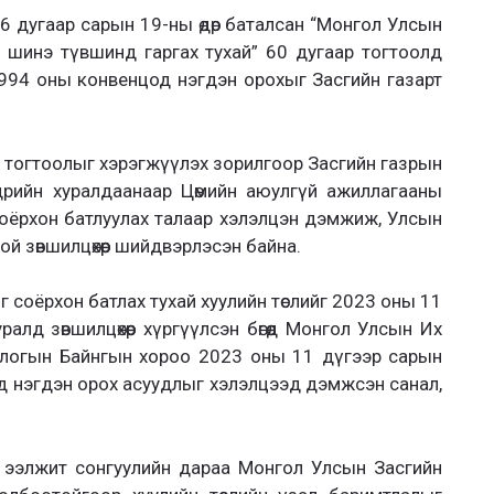
 дугаар сарын 19-ны өдөр баталсан “Монгол Улсын
г шинэ түвшинд гаргах тухай” 60 дугаар тогтоолд
994 оны конвенцод нэгдэн орохыг Засгийн газарт
 тогтоолыг хэрэгжүүлэх зорилгоор Засгийн газрын
дрийн хуралдаанаар Цөмийн аюулгүй ажиллагааны
оёрхон батлуулах талаар хэлэлцэн дэмжиж, Улсын
 зөвшилцөхөөр шийдвэрлэсэн байна.
 соёрхон батлах тухай хуулийн төслийг 2023 оны 11
алд зөвшилцөхөөр хүргүүлсэн бөгөөд Монгол Улсын Их
длогын Байнгын хороо 2023 оны 11 дүгээр сарын
д нэгдэн орох асуудлыг хэлэлцээд дэмжсэн санал,
ээлжит сонгуулийн дараа Монгол Улсын Засгийн