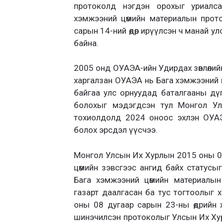
протоколд нэгдэн орохыг уриалс
хэмжээний цөмийн материалын прот
сарын 14-ний өдөр ирүүлсэн ч манай ул
байна.
2005 онд ОУАЭА-ийн Удирдах зөвлөлийн
харгалзан ОУАЭА нь Бага хэмжээний 
байгаа улс орнуудад баталгааны дү
болохыг мэдэгдсэн тул Монгол Ул
тохиолдолд 2024 оноос эхлэн ОУАЭ
болох эрсдэл үүсчээ.
Монгол Улсын Их Хурлын 2015 оны 06
цөмийн зэвсгээс ангид байх статусы
Бага хэмжээний цөмийн материалын
газарт даалгасан ба тус тогтоолыг 
оны 08 дугаар сарын 23-ны өдрийн 
шинэчилсэн протоколыг Улсын Их Хур