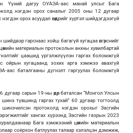
ан. Үүний дагуу ОУАЭА-аас манай улсыг Бага
околд нэгдэн орох саналыг 2005 оны 12 дугаар
с нэгдэн орох асуудал өнөөдрийг хүртэл шийдэгдээгүй
 шийдвэр гарснаас хойш багагүй хугацаа өнгөрснийг
цөмийн материалын протоколын анхны хувилбартай
гнэлтийг цаашид үргэлжлүүлэн гаргах боломжгүй
с ойрын хугацаанд зохих арга хэмжээ авахгүй
А-аас баталгааны дүгнэлт гаргуулах боломжгүй
 дугаар сарын 19-ны өдөр баталсан “Монгол Улсын
г шинэ түвшинд гаргах тухай” 60 дугаар тогтоолд
 шинэчилсэн протоколд нэгдэн орохыг Засгийн
хэрэгжилтийг хангах хүрээнд Засгийн газрын 2023
хуралдаанаар Бага хэмжээний цөмийн материалын
лаар соёрхон батлуулах талаар хэлэлцэн дэмжиж,