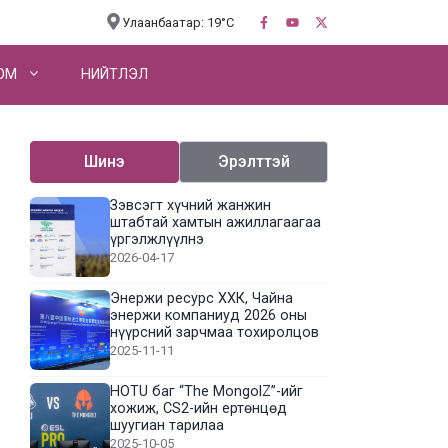
Улаанбаатар: 19°C
OM
НИЙТЛЭЛ
Шинэ
Эрэлттэй
Зэвсэгт хүчний жанжин
штабтай хамтын ажиллагаагаа
үргэлжлүүлнэ
2026-04-17
Энержи ресурс ХХК, Чайна
энержи компаниуд 2026 оны
нүүрсний зарчмаа тохиролцов
2025-11-11
HOTU баг “The MongolZ”-ийг
хожиж, CS2-ийн ертөнцөд
шуугиан тарилаа
2025-10-05