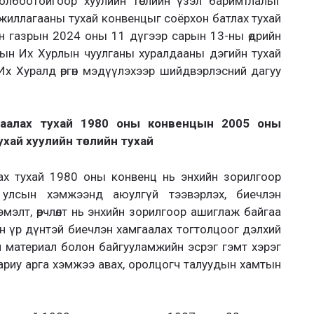
олбоотойгоор хуулийн төслийн үзэл баримтлалыг
жиллагааны тухай конвенцыг соёрхон батлах тухай
йн газрын 2024 оны 11 дүгээр сарын 13-ны өдрийн
ын Их Хурлын чуулганы хуралдааны дэгийн тухай
Их Хуралд өргөн мэдүүлэхээр шийдвэрлэсний дагуу
гаалах тухай 1980 оны конвенцын 2005 оны
тухай хуулийн төслийн тухай
ах тухай 1980 оны конвенц нь энхийн зорилгоор
 улсын хэмжээнд аюулгүй тээвэрлэх, биечлэн
элт, өөрчлөлт нь энхийн зорилгоор ашиглаж байгаа
н үр дүнтэй биечлэн хамгаалах тогтолцоог дэлхий
н материал болон байгууламжийн эсрэг гэмт хэрэг
ариу арга хэмжээ авах, оролцогч талуудын хамтын