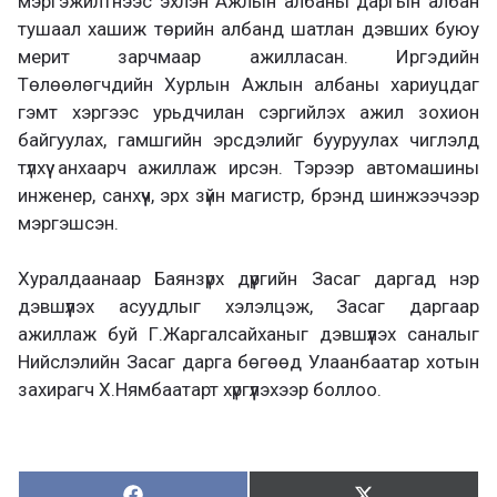
мэргэжилтнээс эхлэн Ажлын албаны даргын албан
тушаал хашиж төрийн албанд шатлан дэвших буюу
мерит зарчмаар ажилласан. Иргэдийн
Төлөөлөгчдийн Хурлын Ажлын албаны хариуцдаг
гэмт хэргээс урьдчилан сэргийлэх ажил зохион
байгуулах, гамшгийн эрсдэлийг бууруулах чиглэлд
түлхүү анхаарч ажиллаж ирсэн. Тэрээр автомашины
инженер, санхүүч, эрх зүйн магистр, брэнд шинжээчээр
мэргэшсэн.
Хуралдаанаар Баянзүрх дүүргийн Засаг даргад нэр
дэвшүүлэх асуудлыг хэлэлцэж, Засаг даргаар
ажиллаж буй Г.Жаргалсайханыг дэвшүүлэх саналыг
Нийслэлийн Засаг дарга бөгөөд Улаанбаатар хотын
захирагч Х.Нямбаатарт хүргүүлэхээр боллоо.