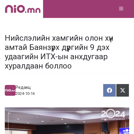
Skip
MEN
to
content
Нийслэлийн хамгийн олон хүн
амтай Баянзүрх дүүргийн 9 дэх
удаагийн ИТХ-ын анхдугаар
хуралдаан боллоо
Редакц
Хуваалца
Түгэ
Х
Т
2024-10-16
у
в
г
а
э
а
э
л
х
ц
а
х