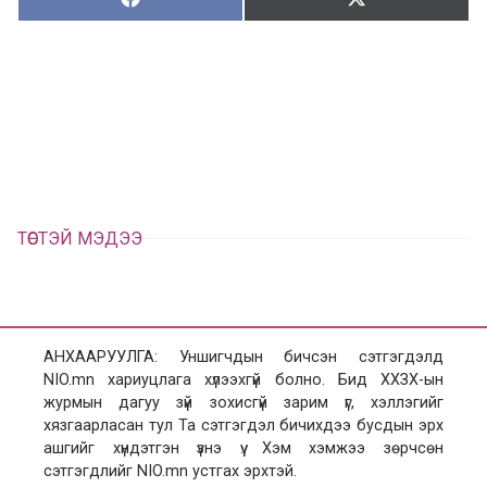
Хуваалцах:
Түгээх:
Х
Т
у
в
г
а
э
а
э
л
х
ц
а
х
ТӨСТЭЙ МЭДЭЭ
АНХААРУУЛГА: Уншигчдын бичсэн сэтгэгдэлд
NIO.mn хариуцлага хүлээхгүй болно. Бид ХХЗХ-ын
журмын дагуу зүй зохисгүй зарим үг, хэллэгийг
хязгаарласан тул Та сэтгэгдэл бичихдээ бусдын эрх
ашгийг хүндэтгэн үзнэ үү. Хэм хэмжээ зөрчсөн
сэтгэгдлийг NIO.mn устгах эрхтэй.