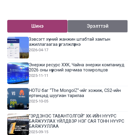
Шинэ
Эрэлттэй
Зэвсэгт хүчний жанжин штабтай хамтын
ажиллагаагаа үргэлжлүүлнэ
2026-04-17
Энержи ресурс ХХК, Чайна энержи компаниуд
2026 оны нүүрсний зарчмаа тохиролцов
2025-11-11
HOTU баг “The MongolZ”-ийг хожиж, CS2-ийн
ертөнцөд шуугиан тарилаа
2025-10-05
“ЭРДЭНЭС ТАВАНТОЛГОЙ” ХК-ИЙН НҮҮРС
БАЯЖУУЛАХ ҮЙЛДВЭР НЭГ САЯ ТОНН НҮҮРС
БАЯЖУУЛЛАА
2025-09-15