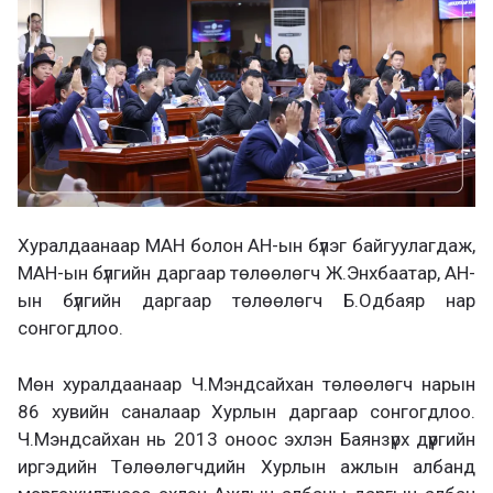
Хуралдаанаар МАН болон АН-ын бүлэг байгуулагдаж,
МАН-ын бүлгийн даргаар төлөөлөгч Ж.Энхбаатар, АН-
ын бүлгийн даргаар төлөөлөгч Б.Одбаяр нар
сонгогдлоо.
Мөн хуралдаанаар Ч.Мэндсайхан төлөөлөгч нарын
86 хувийн саналаар Хурлын даргаар сонгогдлоо.
Ч.Мэндсайхан нь 2013 оноос эхлэн Баянзүрх дүүргийн
иргэдийн Төлөөлөгчдийн Хурлын ажлын албанд