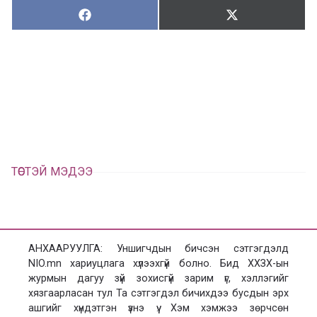
Хуваалцах:
Түгээх:
Х
Т
у
в
г
а
э
а
э
л
х
ц
а
х
ТӨСТЭЙ МЭДЭЭ
АНХААРУУЛГА: Уншигчдын бичсэн сэтгэгдэлд
NIO.mn хариуцлага хүлээхгүй болно. Бид ХХЗХ-ын
журмын дагуу зүй зохисгүй зарим үг, хэллэгийг
хязгаарласан тул Та сэтгэгдэл бичихдээ бусдын эрх
ашгийг хүндэтгэн үзнэ үү. Хэм хэмжээ зөрчсөн