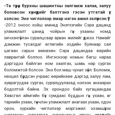
-Та түрүүн бурхны шашинтны залгамж халаа, залуу
боловсон хүчнүүдийг бэлтгэнэ гэсэн утгатай үг
хэлсэн. Энэ чиглэлээр ямар нэгэн ажил эхлүүлсэн үү?
-2012 оноос хойш өмнөд Энэтхэгийн Сэра дацанд
уламжлалт цанид чойрын гүн ухааны номд
хичээнгүйлэн суралцсаар арван жилийг үджээ. Намайг
дэмжин тусалдаг өглөгийн эздийн буянаар сая
цагаан сарын өмнөхөн Сэра дацандаа өөрийн
лаврантай боллоо. Ингэснээр номын багш нараа
дэргэдээ байлган ном заалгах, шавь нар сургах
боломжтой болсон. Энэ бол маш чухал зүйл. Боломж,
нөхцөл бүрдсэн учраас өөрийнхөө дэргэд залуу лам,
хуврагуудаа сургах, суралцуулахад нэлээн анхаарах
бодолтой байна. Эх орондоо байх хугацаандаа
Хөвсгөл аймгийн бүх сумдаас буддын гүн ухаан, аг
тарнийн ухаан, түүнчлэн уламжлалт анагаах ухаан, одон
орон, зурхайн чиглэлээр мэргэжил эзэмшүүлэх
шаталсан сургалтад суралцахыг хүссэн хүүхдүүдийг