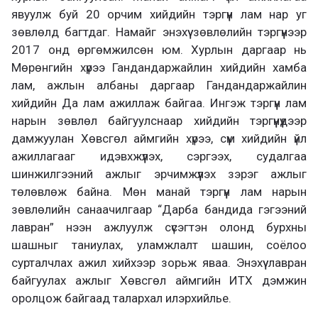
явуулж буй 20 орчим хийдийн тэргүүн лам нар уг
зөвлөлд багтдаг. Намайг энэхүү зөвлөлийн тэргүүнээр
2017 онд өргөмжилсөн юм. Хурлын даргаар нь
Мөрөнгийн хүрээ Гандандаржайлин хийдийн хамба
лам, ажлын албаны даргаар Гандандаржайлин
хийдийн Да лам ажиллаж байгаа. Ингэж тэргүүн лам
нарын зөвлөл байгуулснаар хийдийн тэргүүнүүдээр
дамжуулан Хөвсгөл аймгийн хүрээ, сүм хийдийн үйл
ажиллагааг идэвхжүүлэх, сэргээх, судалгаа
шинжилгээний ажлыг эрчимжүүлэх зэрэг ажлыг
төлөвлөж байна. Мөн манай тэргүүн лам нарын
зөвлөлийн санаачилгаар “Дарба бандида гэгээний
лавран” нээн ажлуулж сүсэгтэн олонд бурхны
шашныг таниулах, уламжлалт шашин, соёлоо
сурталчлах ажил хийхээр зорьж яваа. Энэхүү лавран
байгуулах ажлыг Хөвсгөл аймгийн ИТХ дэмжин
оролцож байгаад талархал илэрхийлье.