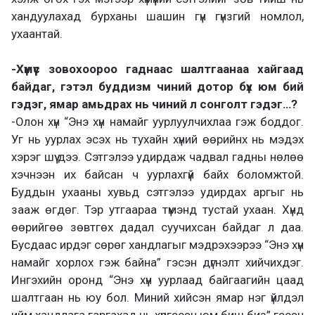
хандуулахад бурханы шашин гүн гүнзгий номлол,
ухаантай.
-Хүмүүс зовохоороо гаднаас шалтгаанаа хайгаад
байдаг, гэтэл буддизм чиний дотор бүх юм бий
гэдэг, ямар амьдрах нь чиний л сонголт гэдэг…?
-Олон хүн “Энэ хүн намайг уурлуулчихлаа гэж боддог.
Уг нь уурлах эсэх нь тухайн хүний өөрийнх нь мэдэх
хэрэг шүү дээ. Сэтгэлээ удирдаж чадвал гадны нөлөө
хэчнээн их байсан ч уурлахгүй байх боломжтой.
Буддын ухааны хувьд сэтгэлээ удирдах аргыг нь
зааж өгдөг. Тэр утгаараа түмэнд тустай ухаан. Хүнд
өөрийгөө зөвтгөх дадал суучихсан байдаг л даа.
Бусдаас ирдэг сөрөг хандлагыг мэдрэхээрээ “Энэ хүн
намайг хорлох гэж байна” гэсэн дүгнэлт хийчихдэг.
Ингэхийн оронд “Энэ хүн уурлаад байгаагийн цаад
шалтгаан нь юу бол. Миний хийсэн ямар нэг үйлдэл