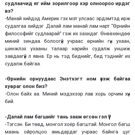
судлаачид яг ийм зорилгоор хэр олноороо ирдэг
вэ?
-Манай хийдэд Америк гэх мэт улсаас эрдэмтэд ирж
судалгаа хийдэг. Далай лам манай лам нарт “Өрнийн
философийг судлаарай” гэж их захидаг. Өнөөхөндөө
миний зиндаа болоогүй учраас өрнийн гүн ухаан,
шинжлэх ухааны талаар нарийн судалж уншиж
завдаагүй л явна. Ер нь тэд биднийг, бид тэднийг их
судалж байгаа.
-Өрнийн орнуудаас Энэтхэгт ном үзэж байгаа
хувраг олон биз?
-Олон байх аа. Миний мэдэхээр лав хорь орчим хүн
бий.
-Далай лам багшийг тань зааж өгсөн гэл үү?
-Тэгсэн. Би төвд, монгол хоёр багштай. Монгол багш
маань ойролцоо амьдардаг учраас байнга цуг