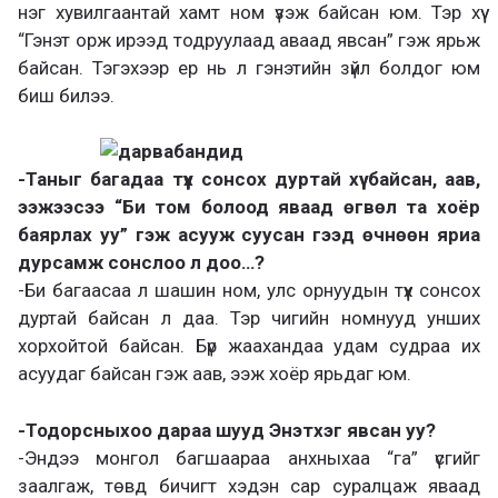
нэг хувилгаантай хамт ном үзэж байсан юм. Тэр хүү
“Гэнэт орж ирээд тодруулаад аваад явсан” гэж ярьж
байсан. Тэгэхээр ер нь л гэнэтийн зүйл болдог юм
биш билээ.
-Таныг багадаа түүх сонсох дуртай хүү байсан, аав,
ээжээсээ “Би том болоод яваад өгвөл та хоёр
баярлах уу” гэж асууж суусан гээд өчнөөн яриа
дурсамж сонслоо л доо…?
-Би багаасаа л шашин ном, улс орнуудын түүх сонсох
дуртай байсан л даа. Тэр чигийн номнууд унших
хорхойтой байсан. Бүр жаахандаа удам судраа их
асуудаг байсан гэж аав, ээж хоёр ярьдаг юм.
-Тодорсныхоо дараа шууд Энэтхэг явсан уу?
-Эндээ монгол багшаараа анхныхаа “га” үсгийг
заалгаж, төвд бичигт хэдэн сар суралцаж яваад