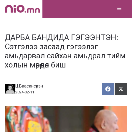
Skip
MEN
to
content
ДАРБА БАНДИДА ГЭГЭЭНТЭН:
Сэтгэлээ засаад гэгээлэг
амьдарвал сайхан амьдрал тийм
холын мөрөөдөл биш
Ц.Баасансүрэн
Хуваалца
Түгэ
Х
Т
2024-02-11
у
в
г
а
э
а
э
л
х
ц
а
х