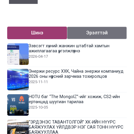
Шинэ
Эрэлттэй
Зэвсэгт хүчний жанжин штабтай хамтын
ажиллагаагаа үргэлжлүүлнэ
2026-04-17
Энержи ресурс ХХК, Чайна энержи компаниуд
2026 оны нүүрсний зарчмаа тохиролцов
2025-11-11
HOTU баг “The MongolZ”-ийг хожиж, CS2-ийн
ертөнцөд шуугиан тарилаа
2025-10-05
“ЭРДЭНЭС ТАВАНТОЛГОЙ” ХК-ИЙН НҮҮРС
БАЯЖУУЛАХ ҮЙЛДВЭР НЭГ САЯ ТОНН НҮҮРС
БАЯЖУУЛЛАА