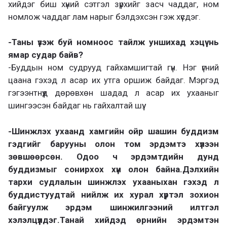
хийдэг биш хүний сэтгэл зүрхийг засч чаддаг, ном
номлож чаддаг лам нарыг бэлдэхсэн гэж хүсдэг.
-Таны үзэж буй номноос тайлж уншихад хэцүү нь
ямар судар байв?
-Буддын ном судрууд гайхамшигтай гүн. Нэг үгний
цаана гэхэд л асар их утга оршиж байдаг. Мэргэд
гэгээнтнүүд дөрөвхөн шадад л асар их ухааныг
шингээсэн байдаг нь гайхалтай шүү.
-Шинжлэх ухаанд хамгийн ойр шашин буддизм
гэдгийг барууны олон том эрдэмтэ хүлээн
зөвшөөрсөн. Одоо ч эрдэмтдийн дунд
буддизмыг сонирхох хүн олон байна.Дэлхийн
тархи судлалын шинжлэх ухааныхан гэхэд л
буддистуудтай нийлж их хурал хүртэл зохион
байгуулж эрдэм шинжилгээний илтгэл
хэлэлцүүлдэг.Танай хийдэд өрнийн эрдэмтэн