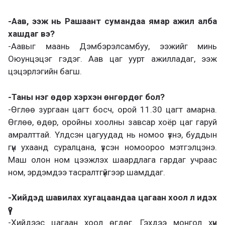
-Аав, ээж нь Рашаант сумандаа ямар ажил алба
хашдаг вэ?
-Аавыг маань Дэмбэрэлсамбуу, ээжийг минь
Оюунцэцэг гэдэг. Аав цаг уурт ажилладаг, ээж
цэцэрлэгийн багш.
-Таны нэг өдөр хэрхэн өнгөрдөг бол?
-Өглөө зургаан цагт босч, орой 11.30 цагт амарна.
Өглөө, өдөр, оройны хоолны завсар хоёр цаг гаруй
амралттай. Үлдсэн цагуудад нь номоо үзнэ, буддын
гүн ухаанд суралцана, үзсэн номоороо мэтгэлцэнэ.
Маш олон ном цээжлэх шаардлага гардаг учраас
ном, эрдэмдээ тасралтгүйгээр шамддаг.
-Хийдэд шавилах хугацаандаа цагаан хоол л идэх
үү?
-Хийдээс цагаан хоол өгдөг. Гэхдээ монгол хүн