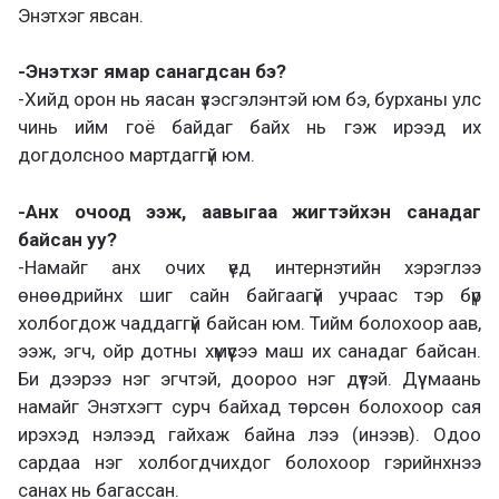
Энэтхэг явсан.
-Энэтхэг ямар санагдсан бэ?
-Хийд орон нь яасан үзэсгэлэнтэй юм бэ, бурханы улс
чинь ийм гоё байдаг байх нь гэж ирээд их
догдолсноо мартдаггүй юм.
-Анх очоод ээж, аавыгаа жигтэйхэн санадаг
байсан уу?
-Намайг анх очих үед интернэтийн хэрэглээ
өнөөдрийнх шиг сайн байгаагүй учраас тэр бүр
холбогдож чаддаггүй байсан юм. Тийм болохоор аав,
ээж, эгч, ойр дотны хүмүүсээ маш их санадаг байсан.
Би дээрээ нэг эгчтэй, доороо нэг дүүтэй. Дүү маань
намайг Энэтхэгт сурч байхад төрсөн болохоор сая
ирэхэд нэлээд гайхаж байна лээ (инээв). Одоо
сардаа нэг холбогдчихдог болохоор гэрийнхнээ
санах нь багассан.