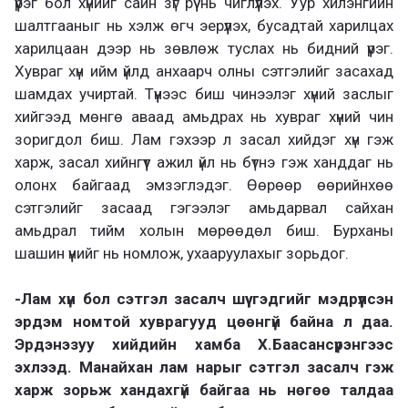
үүрэг бол хүнийг сайн зүг рүү нь чиглүүлэх. Уур хилэнгийн
шалтгааныг нь хэлж өгч эерүүлэх, бусадтай харилцах
харилцаан дээр нь зөвлөж туслах нь бидний үүрэг.
Хувраг хүн ийм үйлд анхаарч олны сэтгэлийг засахад
шамдах учиртай. Түүнээс биш чинээлэг хүний заслыг
хийгээд мөнгө аваад амьдрах нь хувраг хүний чин
зоригдол биш. Лам гэхээр л засал хийдэг хүн гэж
харж, засал хийнгүүт ажил үйл нь бүтнэ гэж ханддаг нь
олонх байгаад эмзэглэдэг. Өөрөөр өөрийнхөө
сэтгэлийг засаад гэгээлэг амьдарвал сайхан
амьдрал тийм холын мөрөөдөл биш. Бурханы
шашин үүнийг нь номлож, ухааруулахыг зорьдог.
-Лам хүн бол сэтгэл засалч шүү гэдгийг мэдрүүлсэн
эрдэм номтой хуврагууд цөөнгүй байна л даа.
Эрдэнэзуу хийдийн хамба Х.Баасансүрэнгээс
эхлээд. Манайхан лам нарыг сэтгэл засалч гэж
харж зорьж хандахгүй байгаа нь нөгөө талдаа