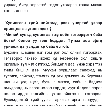
учраас, биед хэрэгтэй гэдэг утгаараа хааяа махан
хоол иднэ ээ.
-Хувилгаан хүний нийгэмд үзүүлэх учиртай үүргээр
ярилцлагаа үргэлжлүүлэх үү?
-Миний хувьд хувилгаан хүн соён гэгээрүүлэгч байх
ёстой болов уу гэж боддог. Түмнээ зөв зүйлд
уриалж дагуулдаг хүн байх ёстой.
Бурханы шашны нэг том үүрэг бол олныг гэгээрүүлэх.
Гэгээрүүлэх гэхээр ихэнх хүн өөрөөсөө хол, хүршгүй
оргилын зүйл мэт сэтгээд байдаг л даа. Үнэн хэрэгтээ
тийм биш л дээ. Муухай зуршлаас салахад нь
тусалж, сайханд тэмүүлэх хүч өгч дэмжих нь бурханы
шашны үүрэг, нүгэл, буяныг ялгаж, сайныг үйлдвэл
амьдралд нь эерэг нөлөө гардаг, мууг үйлдвэл сөрөг
нөлөө ирдэг гэдгийг л ухаж ойлгох нь гэгээрэл.
Бухимдалтай хүний уурыг арилгах арга гарцуудыг
хэлж өгөх гэх мэтээр хүмүүний сэтгэлийг зөв тийш нь