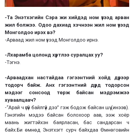
-Та Энэтхэгийн Сэра жи хийдэд ном үзээд арван
жил болжээ. Одоо дахиад хэчнээн жил ном үзээд
Монголдоо ирэх вэ?
-Арваад жил ном үзээд Монголдоо ирнэ.
-Лхарамба цолонд хүртлээ суралцах уу?
-Тэгнэ.
-Арваадхан настайдаа гэгээнтний хойд дүрээр
тодорч байж. Анх гэгээнтний дүрд тодорсон
мэдээг сонсоод төрж байсан мэдрэмжээ
хуваалцаач?
-“Арай ч үгүй байлгүй дээ” гэж бодож байсан шүү (инээв).
Гэнэтийн мэдээ байсан болохоор аав, ээж хоёр
маань жигтэйхэн баярласан, бас сандарсан ч
байх.Би өмнөд Энэтхэгт сурч байхдаа Өмнөговийн