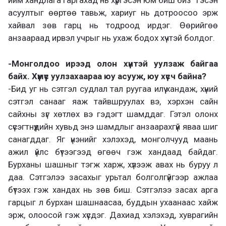
ийм хандлага гаргахад нь хүргэсэн юм биш биз” гэсэн
асуултыг өөртөө тавьж, хариуг нь дотроосоо эрж
хайвал зөв гарц нь тодроод ирдэг. Өөрийгөө
анзаараад ирвэл учрыг нь ухаж бодох хүчтэй болдог.
-Монголдоо ирээд олон хүнтэй уулзаж байгаа
байх. Хүмүүс уулзахаараа юу асууж, юу хүсч байна?
-Бид уг нь сэтгэл судлал тал руугаа илүү хандаж, хүний
сэтгэл санааг яаж тайвшруулах вэ, хэрхэн сайн
сайхны зүг хөтлөх вэ гэдэгт шамддаг. Гэтэл олонх
сүсэгтнүүдийн хувьд энэ шамдлыг анзаарахгүй яваа шиг
санагддаг. Яг үнэнийг хэлэхэд, монголчууд маань
ажил үйлс бүтээгээд өгөөч гэж хандаад байдаг.
Бурханы шашныг тэгж харж, хүлээж авах нь буруу л
даа. Сэтгэлээ засахыг урьтал болголгүйгээр ажлаа
бүтээх гэж хандах нь зөв биш. Сэтгэлээ засах арга
гарцыг л бурхан шашнаасаа, буддын ухаанаас хайж
эрж, олоосой гэж хүсдэг. Дахиад хэлэхэд, хуврагийн