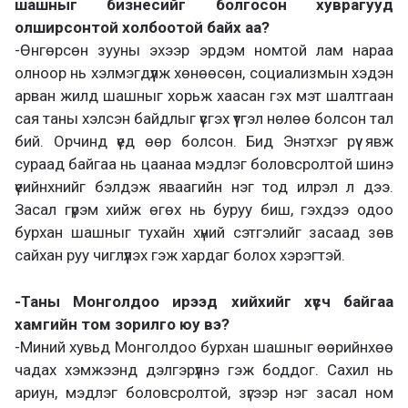
шашныг бизнесийг болгосон хуврагууд
олширсонтой холбоотой байх аа?
-Өнгөрсөн зууны эхээр эрдэм номтой лам нараа
олноор нь хэлмэгдүүлж хөнөөсөн, социализмын хэдэн
арван жилд шашныг хорьж хаасан гэх мэт шалтгаан
сая таны хэлсэн байдлыг үүсгэх үүтгэл нөлөө болсон тал
бий. Орчинд үед өөр болсон. Бид Энэтхэг рүү явж
сураад байгаа нь цаанаа мэдлэг боловсролтой шинэ
үеийнхнийг бэлдэж яваагийн нэг тод илрэл л дээ.
Засал гүрэм хийж өгөх нь буруу биш, гэхдээ одоо
бурхан шашныг тухайн хүний сэтгэлийг засаад зөв
сайхан руу чиглүүлэх гэж хардаг болох хэрэгтэй.
-Таны Монголдоо ирээд хийхийг хүсч байгаа
хамгийн том зорилго юу вэ?
-Миний хувьд Монголдоо бурхан шашныг өөрийнхөө
чадах хэмжээнд дэлгэрүүлнэ гэж боддог. Сахил нь
ариун, мэдлэг боловсролтой, зүгээр нэг засал ном