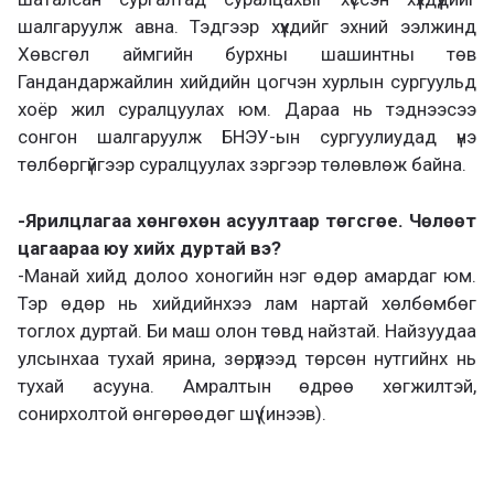
шалгаруулж авна. Тэдгээр хүүхдийг эхний ээлжинд
Хөвсгөл аймгийн бурхны шашинтны төв
Гандандаржайлин хийдийн цогчэн хурлын сургуульд
хоёр жил суралцуулах юм. Дараа нь тэднээсээ
сонгон шалгаруулж БНЭУ-ын сургуулиудад үнэ
төлбөргүйгээр суралцуулах зэргээр төлөвлөж байна.
-Ярилцлагаа хөнгөхөн асуултаар төгсгөе. Чөлөөт
цагаараа юу хийх дуртай вэ?
-Манай хийд долоо хоногийн нэг өдөр амардаг юм.
Тэр өдөр нь хийдийнхээ лам нартай хөлбөмбөг
тоглох дуртай. Би маш олон төвд найзтай. Найзуудаа
улсынхаа тухай ярина, зөрүүлээд төрсөн нутгийнх нь
тухай асууна. Амралтын өдрөө хөгжилтэй,
сонирхолтой өнгөрөөдөг шүү (инээв).