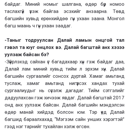
байдаг. Миний номыг шалгана, өдөр бүр номоо
таслахгүй үзэж байгаа эсэхийг анзаарна. Төвд
багшийн хувьд ерөнхийдөө гүн ухаан заана. Монгол
багш маань ч гүн ухаан заадаг.
-Таныг тодруулсан Далай ламын онцгой тал
гэвэл та юуг онцлох вэ. Далай багштай анх хэзээ
уулзаж байсан бэ?
-Зүйрлэхэд сайхан үг багадахаар хүн гэж байдаг даа,
Далай лам миний хувьд тийм л эрхэм хүн. Далай
багшийн сургаалийг сонсох дуртай. Хамаг амьтанд
туслаж, хамаг амьтанд нигүүлсэх хандах тухай
сургаалиудыг нь сүсэлж дагадаг. Тийм сэтгэлийг
дадуулахсан гэж хичээж явдаг. Далай багштай 2017
онд анх уулзаж байсан. Далай багшийн мэндэлсэн
өдөр манай хийдэд болсон юм. Тэр үед Далай
багшид бараалхахад “Мэгзэм сайн унших хэрэгтэй”
гээд нэг тарнийг тухайлан хэлж өгсөн.