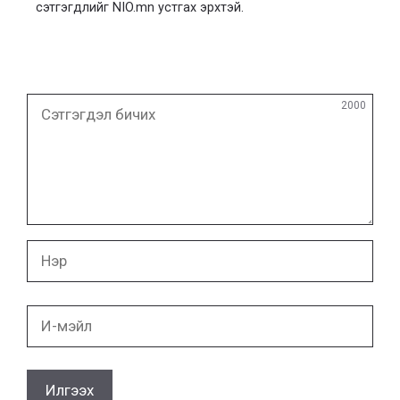
сэтгэгдлийг NIO.mn устгах эрхтэй.
Сэтгэгдэл
2000
бичих
Нэр
И-
мэйл