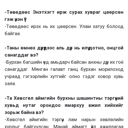
-Төвөдөөс Энэтхэгт ирж сурах хувраг цөөрсөн
гэж үнэн үү?
-Төвөдөөс ирэх нь их цөөрсөн. Улам хатуу болоод
байгаа.
-Таны өмнөх дүрүүдээс аль дүр нь илүү дотно, онцгой
санагддаг вэ?
-Бурхан багшийн үед амьдарч байсан анхны дүр их гоё
санагддаг. Мянган галавт ганц бурхан морилоход
учраад гэгээрлийн хутгийг олно гэдэг ховор хувь
заяа.
-Та Хөвсгөл аймгийн бурхны шашинтны тэргүүний
хувьд нутаг орондоо ямархуу ажил хийхийг
зорьж байна вэ?
-Хөвсгөл аймгийн тэргүүн лам нарын зөвлөлийн
хурлыг байгуулсан. Манай аймагт үйл ажиллагаа