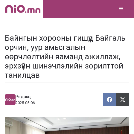
Skip
MEN
to
content
Байнгын хорооны гишүүд Байгаль
орчин, уур амьсгалын
өөрчлөлтийн яаманд ажиллаж,
эрхзүйн шинэчлэлийн зорилттой
танилцав
Редакц
Хуваалца
Түгэ
Х
Т
2025-05-06
у
в
г
а
э
а
э
л
х
ц