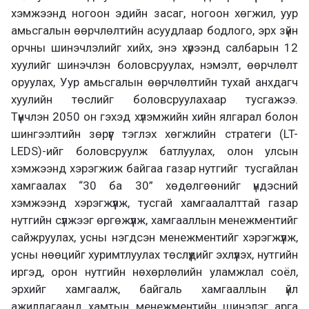
хэмжээнд ногоон эдийн засаг, ногоон хөгжил, уур
амьсгалын өөрчлөлтийн асуудлаар бодлого, эрх зүйн
орчны шинэчлэлийг хийх, энэ хүрээнд салбарын 12
хуулийг шинэчлэн боловсруулах, нэмэлт, өөрчлөлт
оруулах, Уур амьсгалын өөрчлөлтийн тухай анхдагч
хуулийн төслийг боловсруулахаар тусгажээ.
Түүнчлэн 2050 он гэхэд хүлэмжийн хийн ялгарал болон
шингээлтийн зөрүүг тэглэх хөгжлийн стратеги (LT-
LEDS)-ийг боловсруулж батлуулах, олон улсын
хэмжээнд хэрэгжиж байгаа газар нутгийг тусгайлан
хамгаалах “30 ба 30” хөдөлгөөнийг үндэсний
хэмжээнд хэрэгжүүлж, тусгай хамгаалалттай газар
нутгийн сүлжээг өргөжүүлж, хамгааллын менежментийг
сайжруулах, усны нэгдсэн менежментийг хэрэгжүүлж,
усны нөөцийг хуримтлуулах төслүүдийг эхлүүлэх, нутгийн
иргэд, орон нутгийн нөхөрлөлийн уламжлал соёл,
эрхийг хамгаалж, байгаль хамгааллын үйл
ажиллагаанд хамтын менежментийн шинэлэг арга