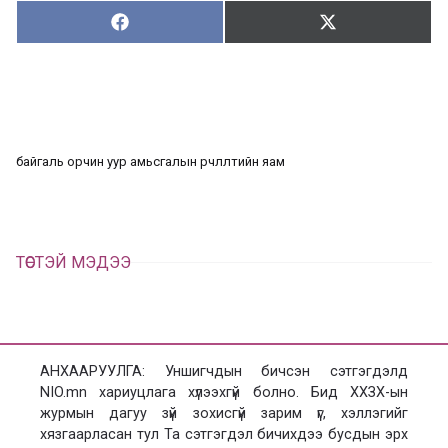
Хуваалцах:
Түгээх:
Х
Т
у
в
г
а
э
а
э
л
х
ц
а
байгаль орчин уур амьсгалын өөрчлөлтийн яам
х
ТӨСТЭЙ МЭДЭЭ
АНХААРУУЛГА: Уншигчдын бичсэн сэтгэгдэлд
NIO.mn хариуцлага хүлээхгүй болно. Бид ХХЗХ-ын
журмын дагуу зүй зохисгүй зарим үг, хэллэгийг
хязгаарласан тул Та сэтгэгдэл бичихдээ бусдын эрх