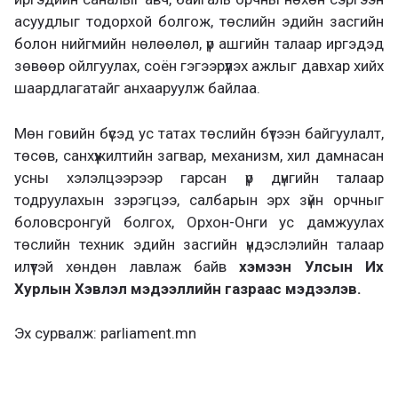
асуудлыг тодорхой болгож, төслийн эдийн засгийн
болон нийгмийн нөлөөлөл, үр ашгийн талаар иргэдэд
зөвөөр ойлгуулах, соён гэгээрүүлэх ажлыг давхар хийх
шаардлагатайг анхааруулж байлаа.
Мөн говийн бүсэд ус татах төслийн бүтээн байгуулалт,
төсөв, санхүүжилтийн загвар, механизм, хил дамнасан
усны хэлэлцээрээр гарсан үр дүнгийн талаар
тодруулахын зэрэгцээ, салбарын эрх зүйн орчныг
боловсронгуй болгох, Орхон-Онги ус дамжуулах
төслийн техник эдийн засгийн үндэслэлийн талаар
илүүтэй хөндөн лавлаж байв
хэмээн Улсын Их
Хурлын Хэвлэл мэдээллийн газраас мэдээлэв.
Эх сурвалж: parliament.mn