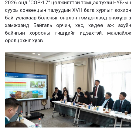
2026 онд “СОР-17″ цөлжилттэй тэмцэх тухай НҮБ-ын
суурь конвенцын талуудын XVII бага хурлыг зохион
байгуулахаар болсныг онцлон тэмдэглээд энэхүү арга
хэмжээнд Байгаль орчин, хүнс, хөдөө аж ахуйн
байнгын хорооны гишүүдийг идэвхтэй, манлайлж
оролцохыг хүсэв.