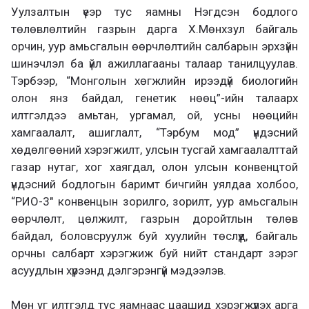
Уулзалтын үеэр тус яамны Нэгдсэн бодлого
төлөвлөлтийн газрын дарга X.Мөнхзул байгаль
орчин, уур амьсгалын өөрчлөлтийн салбарын эрхзүйн
шинэчлэл ба үйл ажиллагааны талаар танилцуулав.
Тэрбээр, “Монголын хөгжлийн ирээдүй биологийн
олон янз байдал, генетик нөөц”-ийн талаарх
илтгэлдээ амьтан, ургамал, ой, усны нөөцийн
хамгаалалт, ашиглалт, “Тэрбум мод” үндэсний
хөдөлгөөний хэрэгжилт, улсын тусгай хамгаалалттай
газар нутаг, хог хаягдал, олон улсын конвенцтой
үндэсний бодлогын баримт бичгийн уялдаа холбоо,
“РИО-3″ конвенцын зорилго, зорилт, уур амьсгалын
өөрчлөлт, цөлжилт, газрын доройтлын төлөв
байдал, боловсруулж буй хуулийн төслүүд, байгаль
орчны салбарт хэрэгжиж буй нийт стандарт зэрэг
асуудлын хүрээнд дэлгэрэнгүй мэдээлэв.
Мөн уг илтгэлд тус яамнаас цаашид хэрэгжүүлэх арга