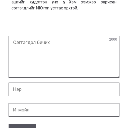
ашгийг хүндэтгэн үзнэ үү. Хэм хэмжээ зөрчсөн
сэтгэгдлийг NIO.mn устгах эрхтэй.
Сэтгэгдэл
2000
бичих
Нэр
И-
мэйл