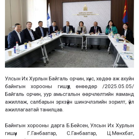
а
х
Улсын Их Хурлын Байгаль орчин, хүнс, хөдөө аж ахуйн
байнгын хорооны гишүүд өнөөдөр /2025.05.05/
Байгаль орчин, уур амьсгалын өөрчлөлтийн яаманд
ажиллаж, салбарын эрхзүйн шинэчлэлийн зорилт, үйл
ажиллагаатай танилцав.
Байнгын хорооны дарга Б.Бейсен, Улсын Их Хурлын
гишүүн Г.Ганбаатар, С.Ганбаатар, Ц.Мөнхбат,