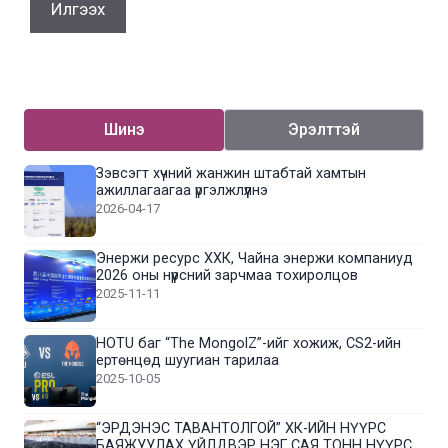
Шинэ
Эрэлттэй
Зэвсэгт хүчний жанжин штабтай хамтын
ажиллагаагаа үргэлжлүүлнэ
2026-04-17
Энержи ресурс ХХК, Чайна энержи компаниуд
2026 оны нүүрсний зарчмаа тохиролцов
2025-11-11
HOTU баг “The MongolZ”-ийг хожиж, CS2-ийн
ертөнцөд шуугиан тарилаа
2025-10-05
“ЭРДЭНЭС ТАВАНТОЛГОЙ” ХК-ИЙН НҮҮРС
БАЯЖУУЛАХ ҮЙЛДВЭР НЭГ САЯ ТОНН НҮҮРС