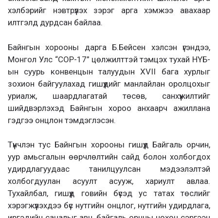
хэлбэрийг нэвтрүүлэх зэрэг арга хэмжээ авахаар
илтгэлд дурдсан байлаа.
Байнгын хорооны дарга Б.Бейсен хэлсэн үгэндээ,
Монгол Улс “COP-17” цөлжилттэй тэмцэх тухай НҮБ-
ын суурь конвенцын талуудын XVII бага хурлыг
зохион байгуулахад гишүүдийг манлайлан оролцохыг
уриалж, шаардлагатай төсөв, санхүүжилтийг
шийдвэрлэхэд Байнгын хороо анхаарч ажиллана
гэдгээ онцлон тэмдэглэсэн.
Түүнчлэн тус Байнгын хорооны гишүүд Байгаль орчин,
уур амьсгалын өөрчлөлтийн сайд болон холбогдох
удирдлагуудаас танилцуулсан мэдээлэлтэй
холбогдуулан асуулт асууж, хариулт авлаа.
Тухайлбал, гишүүд говийн бүсэд ус татах төслийг
хэрэгжүүлэхдээ бүс нутгийн онцлог, нутгийн удирдлага,
иргэдийн саналыг авч, байгаль орчны нөхөн сэргээн