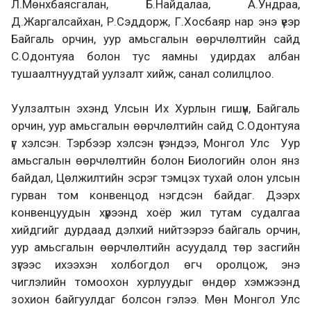
Л.Мөнхбаясгалан, Б.Найдалаа, А.Ундраа,
Д.Жаргалсайхан, Р.Сэддорж, Г.Хосбаяр нар энэ үеэр
Байгаль орчин, уур амьсгалын өөрчлөлтийн сайд
С.Одонтуяа болон тус яамны удирдах албан
тушаалтнуудтай уулзалт хийж, санал солилцлоо.
Уулзалтын эхэнд Улсын Их Хурлын гишүүн, Байгаль
орчин, уур амьсгалын өөрчлөлтийн сайд С.Одонтуяа
үг хэлсэн. Тэрбээр хэлсэн үгэндээ, Монгол Улс Уур
амьсгалын өөрчлөлтийн болон Биологийн олон янз
байдал, Цөлжилтийн эсрэг тэмцэх тухай олон улсын
гурван том конвенцод нэгдсэн байдаг. Дээрх
конвенцуудын хүрээнд хоёр жил тутам судалгаа
хийдгийг дурдаад дэлхий нийтээрээ байгаль орчин,
уур амьсгалын өөрчлөлтийн асуудалд төр засгийн
зүгээс ихээхэн холбогдол өгч оролцож, энэ
чиглэлийн томоохон хурлуудыг өндөр хэмжээнд
зохион байгуулдаг болсон гэлээ. Мөн Монгол Улс