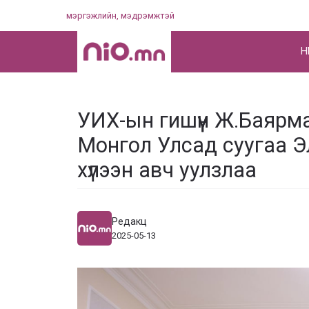
Skip
мэргэжлийн, мэдрэмжтэй
to
content
НҮ
УИХ-ын гишүүн Ж.Баяр
Монгол Улсад суугаа 
хүлээн авч уулзлаа
Редакц
2025-05-13