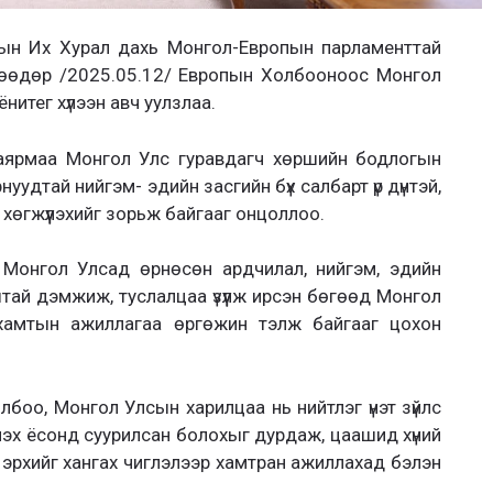
сын Их Хурал дахь Монгол-Европын парламенттай
өөдөр /2025.05.12/
Европын Холбооноос Монгол
ёнитег
хүлээн авч уулзлаа.
Баярмаа
Монгол Улс гуравдагч хөршийн бодлогын
рнуудтай нийгэм- эдийн засгийн бүх салбарт үр дүнтэй,
хөгжүүлэхийг зорьж байгааг онцоллоо.
уд Монгол Улсад өрнөсөн ардчилал, нийгэм, эдийн
тай дэмжиж, туслалцаа үзүүлж ирсэн бөгөөд Монгол
хамтын ажиллагаа өргөжин тэлж байгааг цохон
оо, Монгол Улсын харилцаа нь нийтлэг үнэт зүйлс
длэх ёсонд суурилсан болохыг дурдаж, цаашид хүний
х эрхийг хангах чиглэлээр хамтран ажиллахад бэлэн