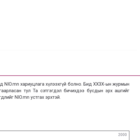
 NIO.mn хариуцлага хүлээхгүй болно. Бид ХХЗХ-ын журмын
язгаарласан тул Та сэтгэгдэл бичихдээ бусдын эрх ашгийг
гдлийг NIO.mn устгах эрхтэй.
2000