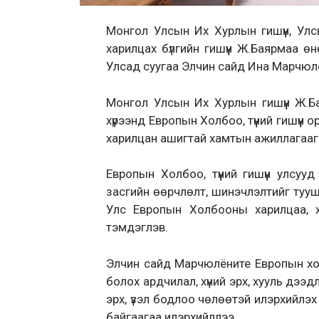
Монгол
Улсын Их Хурлын гишүүн
, Ул
харилцах бүлгийн гишүүн
Ж.Баярмаа өн
Улсад суугаа Элчин сайд Ина Марчюл
Монгол
Улсын Их Хурлын гишүүн Ж.
хүрээнд Европын Холбоо, түүний гишүүн о
харилцан ашигтай хамтын ажиллагааг 
Европын Холбоо, түүний гишүүн улсу
засгийн өөрчлөлт, шинэчлэлтийг тууш
Улс Европын Холбооны харилцаа, 
тэмдэглэв.
Элчин сайд Марчюлёните Европын холб
болох ардчилал, хүний эрх, хууль дээ
эрх, үзэл бодлоо чөлөөтэй илэрхийлэ
байгаагаа илэрхийллээ.