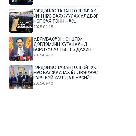
“ЭРДЭНЭС ТАВАНТОЛГОЙ” ХК-
ИЙН НҮҮРС БАЯЖУУЛАХ ҮЙЛДВЭР
НЭГ САЯ ТОНН НҮҮРС
БАЯЖУУЛЛАА
2025-09-15
У.БЯМБАСҮРЭН: ОНЦГОЙ
ДЭГЛЭМИЙН ХУГАЦААНД
БОРЛУУЛАЛТЫГ 1.6 ДАХИН
НЭМЭГДҮҮЛЭВ
2025-09-10
“ЭРДЭНЭС ТАВАНТОЛГОЙ” ХК
НҮҮРС БАЯЖУУЛАХ ҮЙЛДВЭРЭЭС
ГАРЧ БУЙ ХАЯГДАЛ НҮҮРСИЙГ
ДАХИН БОЛОВСРУУЛНА
2025-09-10
Л.Гүндалай: Дүр эсгэсэн худал
хуурмагтай эвлэрч чаддаггүй
нь миний алдаа байж магадгүй
2025-09-05
ЦОГТЦЭЦИЙ СУМЫН ЦАГААН-
ОВОО, СИЙРСТ БАГИЙН
ИРГЭДИЙН ТӨЛӨӨЛӨЛ НҮҮРС