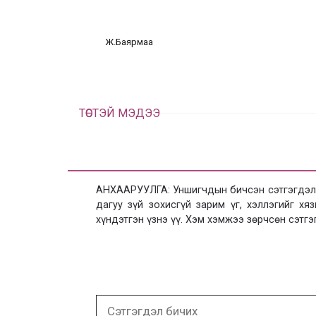
Ж.Баярмаа
ТӨСТЭЙ МЭДЭЭ
АНХААРУУЛГА: Уншигчдын бичсэн сэтгэгдэлд
дагуу зүй зохисгүй зарим үг, хэллэгийг х
хүндэтгэн үзнэ үү. Хэм хэмжээ зөрчсөн сэтгэ
Сэтгэгдэл