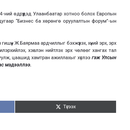
-ний өдрүүдэд Улаанбаатар хотноо болох Европын
угаар “Бизнес ба хөрөнгө оруулалтын форум”-ын
шүүн Ж.Баярмаа ардчиллыг бэхжүүлэх, хүний эрх, эрх
 илэрхийлэх, хэвлэн нийтлэх эрх чөлөөг хангах тал
улж, цаашид хамтран ажиллахыг хүслээ
гэж Улсын
ас мэдээллээ.
Түгээх:
Түгээх