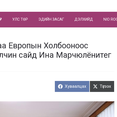
ҮР
УЛС ТӨР
ЭДИЙН ЗАСАГ
ДЭЛХИЙД
NIO RO
маа Европын Холбооноос
Элчин сайд Ина Марчюлёнитег
Хуваалцах:
Түгээх:
Хуваалцах
Түгээх