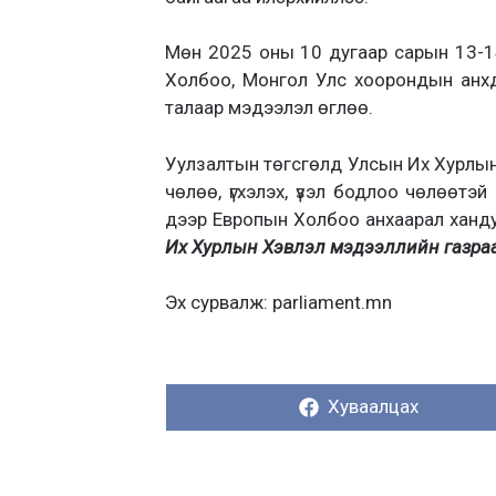
Мөн 2025 оны 10 дугаар сарын 13-14
Холбоо, Монгол Улс хоорондын анхд
талаар мэдээлэл өглөө.
Уулзалтын төгсгөлд Улсын Их Хурлын ги
чөлөө, үгхэлэх, үзэл бодлоо чөлөөтэй
дээр Европын Холбоо анхаарал ханду
Их Хурлын Хэвлэл мэдээллийн газра
Эх сурвалж: parliament.mn
Хуваалцах:
Хуваалцах