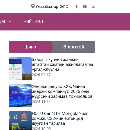
Улаанбаатар: 26°C
OM
НИЙТЛЭЛ
Шинэ
Эрэлттэй
Зэвсэгт хүчний жанжин
штабтай хамтын ажиллагаагаа
үргэлжлүүлнэ
2026-04-17
Энержи ресурс ХХК, Чайна
энержи компаниуд 2026 оны
нүүрсний зарчмаа тохиролцов
2025-11-11
HOTU баг “The MongolZ”-ийг
хожиж, CS2-ийн ертөнцөд
шуугиан тарилаа
2025-10-05