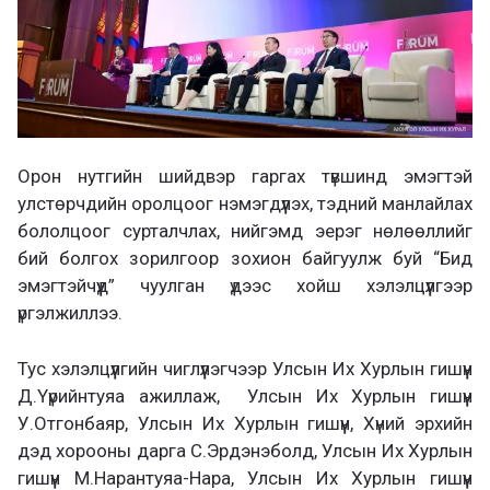
Орон нутгийн шийдвэр гаргах түвшинд эмэгтэй
улстөрчдийн оролцоог нэмэгдүүлэх, тэдний манлайлах
бололцоог сурталчлах, нийгэмд эерэг нөлөөллийг
бий болгох зорилгоор зохион байгуулж буй “Бид
эмэгтэйчүүд” чуулган үдээс хойш хэлэлцүүлгээр
үргэлжиллээ.
Тус хэлэлцүүлгийн чиглүүлэгчээр Улсын Их Хурлын гишүүн
Д.Үүрийнтуяа ажиллаж, Улсын Их Хурлын гишүүн
У.Отгонбаяр, Улсын Их Хурлын гишүүн, Хүний эрхийн
дэд хорооны дарга С.Эрдэнэболд, Улсын Их Хурлын
гишүүн М.Нарантуяа-Нара, Улсын Их Хурлын гишүүн