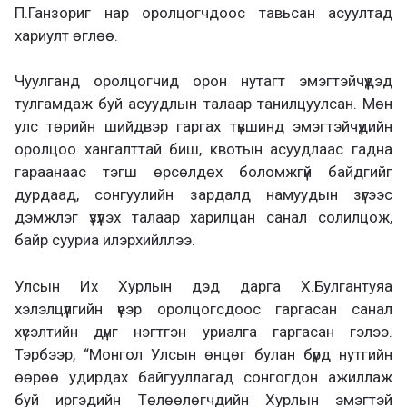
П.Ганзориг нар оролцогчдоос тавьсан асуултад
хариулт өглөө.
Чуулганд оролцогчид орон нутагт эмэгтэйчүүдэд
тулгамдаж буй асуудлын талаар танилцуулсан. Мөн
улс төрийн шийдвэр гаргах түвшинд эмэгтэйчүүдийн
оролцоо хангалттай биш, квотын асуудлаас гадна
гараанаас тэгш өрсөлдөх боломжгүй байдгийг
дурдаад, сонгуулийн зардалд намуудын зүгээс
дэмжлэг үзүүлэх талаар харилцан санал солилцож,
байр сууриа илэрхийллээ.
Улсын Их Хурлын дэд дарга Х.Булгантуяа
хэлэлцүүлгийн үеэр оролцогсдоос гаргасан санал
хүсэлтийн дүнг нэгтгэн уриалга гаргасан гэлээ.
Тэрбээр, “Монгол Улсын өнцөг булан бүрд нутгийн
өөрөө удирдах байгууллагад сонгогдон ажиллаж
буй иргэдийн Төлөөлөгчдийн Хурлын эмэгтэй