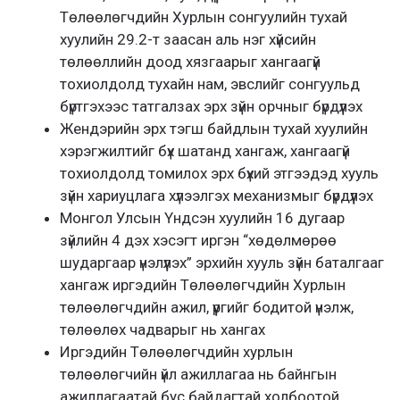
Төлөөлөгчдийн Хурлын сонгуулийн тухай
хуулийн 29.2-т заасан аль нэг хүйсийн
төлөөллийн доод хязгаарыг хангаагүй
тохиолдолд тухайн нам, эвслийг сонгуульд
бүртгэхээс татгалзах эрх зүйн орчныг бүрдүүлэх
Жендэрийн эрх тэгш байдлын тухай хуулийн
хэрэгжилтийг бүх шатанд хангаж, хангаагүй
тохиолдолд томилох эрх бүхий этгээдэд хууль
зүйн хариуцлага хүлээлгэх механизмыг бүрдүүлэх
Монгол Улсын Үндсэн хуулийн 16 дугаар
зүйлийн 4 дэх хэсэгт иргэн “хөдөлмөрөө
шударгаар үнэлүүлэх” эрхийн хууль зүйн баталгааг
хангаж иргэдийн Төлөөлөгчдийн Хурлын
төлөөлөгчдийн ажил, үүргийг бодитой үнэлж,
төлөөлөх чадварыг нь хангах
Иргэдийн Төлөөлөгчдийн хурлын
төлөөлөгчийн үйл ажиллагаа нь байнгын
ажиллагаатай бус байдагтай холбоотой