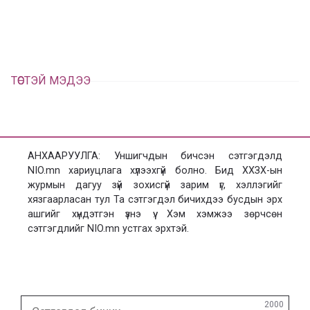
ц
а
х
ТӨСТЭЙ МЭДЭЭ
АНХААРУУЛГА: Уншигчдын бичсэн сэтгэгдэлд
NIO.mn хариуцлага хүлээхгүй болно. Бид ХХЗХ-ын
журмын дагуу зүй зохисгүй зарим үг, хэллэгийг
хязгаарласан тул Та сэтгэгдэл бичихдээ бусдын эрх
ашгийг хүндэтгэн үзнэ үү. Хэм хэмжээ зөрчсөн
сэтгэгдлийг NIO.mn устгах эрхтэй.
Сэтгэгдэл
2000