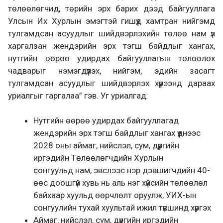
төлөөлөгчид, төрийн эрх барих дээд байгууллага
Улсын Их Хурлын эмэгтэй гишүүд хамтран нийгэмд
тулгамдсан асуудлыг шийдвэрлэхийн төлөө нам үл
харгалзан жендэрийн эрх тэгш байдлыг хангах,
нутгийн өөрөө удирдах байгууллагын төлөөлөх
чадварыг нэмэгдүүлэх, нийгэм, эдийн засагт
тулгамдсан асуудлыг шийдвэрлэх хүрээнд дараах
уриалгыг гаргалаа” гэв. Уг уриалгад:
Нутгийн өөрөө удирдах байгууллагад
жендэрийн эрх тэгш байдлыг хангах үүднээс
2028 оны аймаг, нийслэл, сум, дүүргийн
иргэдийн Төлөөлөгчдийн Хурлын
сонгуульд нам, эвслээс нэр дэвшигчдийн 40-
өөс доошгүй хувь нь аль нэг хүйсийн төлөөлөл
байхаар хуульд өөрчлөлт оруулж, УИХ-ын
сонгуулийн тухай хуультай ижил түвшинд хүргэх
Аймаг, нийслэл, сум, дүүргийн иргэдийн