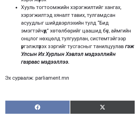
Хууль тогтоомжийн хэрэгжилтийг хангах,
хэрэгжилтэд хяналт тавих, тулгамдсан
асуудлыг шийдвэрлэхийн тулд “Бид
эмэгтэйчүүд” хөтөлбөрийг цаашид бүс, аймгийн
онцлог нөхцөлд тулгуурлан, системтэйгээр
үргэлжлүүлэх зэргийг тусгасныг танилцуулав
гэж
Улсын Их Хурлын Хэвлэл мэдээллийн
газраас мэдээллээ.
Эх сурвалж: parliament.mn
Хуваалцах:
Түгээх:
Х
Т
у
в
г
а
э
а
э
л
х