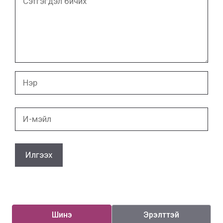
бичих
Нэр
И-
мэйл
Шинэ
Эрэлттэй