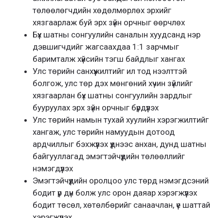
төлөөлөгчдийн хөдөлмөрлөх эрхийг
хязгаарлаж буй эрх зүйн орчныг өөрчлөх
Бүх шатны сонгуулийн саналын хуудсанд нэр
дэвшигчдийг жагсаахдаа 1:1 зарчмыг
баримталж хүйсийн тэгш байдлыг хангах
Улс төрийн санхүүжилтийг ил тод нээлттэй
болгож, улс төр дэх мөнгөний хүчин зүйлийг
хязгаарлан бүх шатны сонгуулийн зардлыг
бууруулах эрх зүйн орчныг бүрдүүлэх
Улс төрийн намын тухай хуулийн хэрэгжилтийг
хангаж, улс төрийн намуудын дотоод
ардчиллыг бэхжүүлэх үүднээс анхан, дунд шатны
байгууллагад эмэгтэйчүүдийн төлөөллийг
нэмэгдүүлэх
Эмэгтэйчүүдийн оролцоо улс төрд нэмэгдсэний
бодит үр дүн болж улс орон даяар хэрэгжүүлэх
бодит төсөл, хөтөлбөрийг санаачлан, үе шаттай
хэрэгжүүлэх