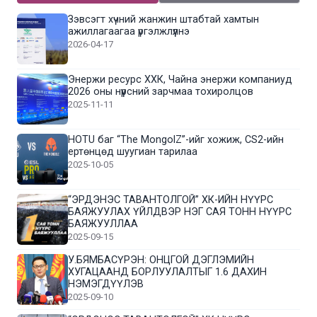
Зэвсэгт хүчний жанжин штабтай хамтын
ажиллагаагаа үргэлжлүүлнэ
2026-04-17
Энержи ресурс ХХК, Чайна энержи компаниуд
2026 оны нүүрсний зарчмаа тохиролцов
2025-11-11
HOTU баг “The MongolZ”-ийг хожиж, CS2-ийн
ертөнцөд шуугиан тарилаа
2025-10-05
“ЭРДЭНЭС ТАВАНТОЛГОЙ” ХК-ИЙН НҮҮРС
БАЯЖУУЛАХ ҮЙЛДВЭР НЭГ САЯ ТОНН НҮҮРС
БАЯЖУУЛЛАА
2025-09-15
У.БЯМБАСҮРЭН: ОНЦГОЙ ДЭГЛЭМИЙН
ХУГАЦААНД БОРЛУУЛАЛТЫГ 1.6 ДАХИН
НЭМЭГДҮҮЛЭВ
2025-09-10