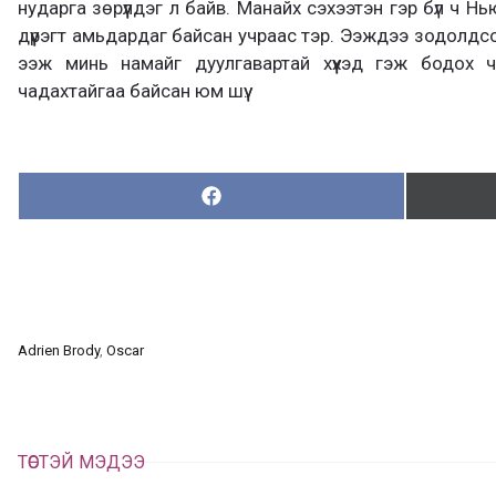
нударга зөрүүлдэг л байв. Манайх сэхээтэн гэр бүл ч Н
дүүрэгт амьдардаг байсан учраас тэр. Ээждээ зодолдс
ээж минь намайг дуулгавартай хүүхэд гэж бодох
чадахтайгаа байсан юм шүү.
Хуваалцах:
Х
у
в
а
а
л
ц
а
Adrien Brody
, 
Oscar
х
ТӨСТЭЙ МЭДЭЭ