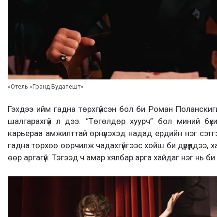
«Отель «Гранд Будапешт»
Гэхдээ ийм гадна төрхгүйсэн бол би Роман Поланскиги
шалгарахгүй л дээ. “Төгөлдөр хуурч” бол миний бү
карьераа амжилттай өрнүүлэхэд надад ердийн нэг сэтгэл
гадна төрхөө өөрчилж чадахгүйгээс хойш би дүрүүддээ, х
өөр аргагүй. Тэгээд ч амар хялбар арга хайдаг нэг нь би