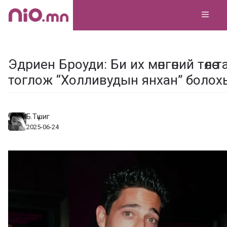
Skip
MEN
to
content
Эдриен Броуди: Би их мөнгөний төлөө
тоглож “Холливудын янхан” болох
Б.Түшиг
2025-06-24