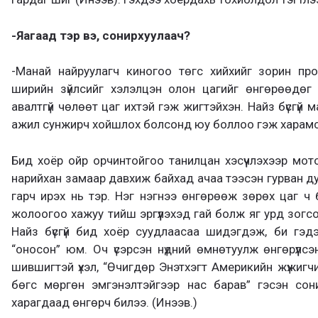
-Яагаад тэр вэ, сонирхуулаач?
-Манай найруулагч киногоо төгс хийхийг зорин про
ширийн зүйлсийг хэлэлцэн олон цагийг өнгөрөөдөг
авалтгүй чөлөөт цаг ихтэй гэж жигтэйхэн. Найз бүсгүй
ажил сунжирч хойшлох болсонд юу боллоо гэж харамс
Бид хоёр ойр орчинтойгоо танилцан хэсүүчлэхээр мо
нарийхан замаар давхиж байхад ачаа тээсэн гурван д
гарч ирэх нь тэр. Нэг нэгнээ өнгөрөөж зөрөх цаг ч
жолоогоо хажуу тийш эргүүлэхэд гай болж яг урд зогсох 
Найз бүсгүй бид хоёр суудлаасаа шидэгдэж, би гэдэг
“оносон” юм. Оч үсэрсэн нүдний өмнөтуулж өнгөрүүлс
шившигтэй үхэл, “Өчигдөр Энэтхэгт Америкийн жүжигчи
бөгс мөргөн эмгэнэлтэйгээр нас барав” гэсэн сони
харагдаад өнгөрч билээ. (Инээв.)