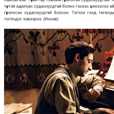
түүнтэй адилхан судаснуудтай болно гэхээс үнэнээсээ а
гүрэлзсэн судаснуудтай болсон. Тэглээ гээд төгөлд
тоглодог хэвээрээ. (Инээв)