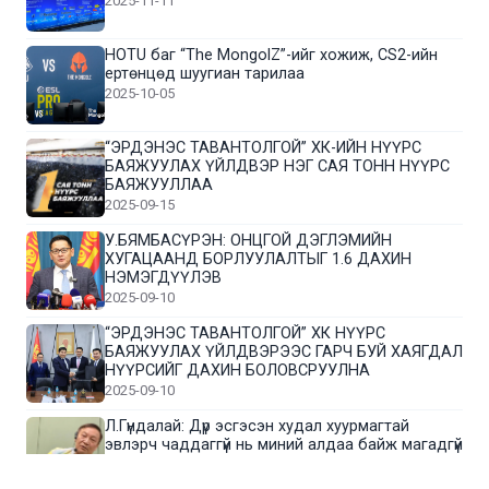
2025-11-11
HOTU баг “The MongolZ”-ийг хожиж, CS2-ийн
ертөнцөд шуугиан тарилаа
2025-10-05
“ЭРДЭНЭС ТАВАНТОЛГОЙ” ХК-ИЙН НҮҮРС
БАЯЖУУЛАХ ҮЙЛДВЭР НЭГ САЯ ТОНН НҮҮРС
БАЯЖУУЛЛАА
2025-09-15
У.БЯМБАСҮРЭН: ОНЦГОЙ ДЭГЛЭМИЙН
ХУГАЦААНД БОРЛУУЛАЛТЫГ 1.6 ДАХИН
НЭМЭГДҮҮЛЭВ
2025-09-10
“ЭРДЭНЭС ТАВАНТОЛГОЙ” ХК НҮҮРС
БАЯЖУУЛАХ ҮЙЛДВЭРЭЭС ГАРЧ БУЙ ХАЯГДАЛ
НҮҮРСИЙГ ДАХИН БОЛОВСРУУЛНА
2025-09-10
Л.Гүндалай: Дүр эсгэсэн худал хуурмагтай
эвлэрч чаддаггүй нь миний алдаа байж магадгүй
2025-09-05