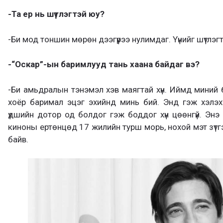
-Та ер нь шүтлэгтэй юу?
-Би мод тоншин мөрөн дээгүүрээ нулимдаг. Үүнийг шүтлэ
-“Оскар”-ын баримлууд тань хаана байдаг вэ?
-Би амьдралын тэнэмэл хэв маягтай хүн. Иймд миний б
хоёр баримал эцэг эхийнд минь бий. Энд гэж хэлэхэ
үдшийн дотор од болдог гэж боддог хүн цөөнгүй. Энэ 
киноны ертөнцөд 17 жилийн турш морь, нохой мэт зүтг
байв.