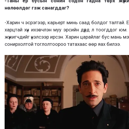
-Таны ер бусын сонин содон гадна төрх жүжи
нөлөөлдөг гэж санагддаг?
-Харин ч эсрэгээр, карьерт минь саад болдог талтай. Ер 
харцтай хүн ихэвчлэн муу эрсийн дүрд л тоогддог юм.
жүжигчдийг үнэлсээр ирсэн. Харин царайлаг бус мань мэ
сонирхолтой тоглолтоороо татахаас өөр яах билээ.