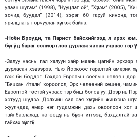
улаан шугам” (1998), “Нууцлаг ой”, “Хүрэм” (2005), “К
зочид буудал” (2014), зэрэг 60 гаруй кинонд тогло
ярилцлагыг орчуулан хүргэж байна.
-Ноён Броуди, та Парист байсхийгээд л ирэх юм.
бүсгүйд бараг солиортлоо дурлаж явсан учраас тэр үү?
-Залуу насны гал халуун хайр маань цагийн эрхээр
дурласан хэвээрээ. Нью Йоркоос гаралтай америк хүн
гэж би боддог. Гэхдээ Европын соёлын нөлөөн дор
“Бяцхан Итали” хороолол, Эрх чөлөөний хөшөө, чами
Европтой төстэй учраас тэр биш болов уу. Дээр нь Па
хотууд шүү дээ. Дэлхийн сая сая хүмүүсийн жинхэнэ ш
жуулчдад ямар нэг гудамжин дахь овоолсон хог ш
тайлбарлахад, нөгөөдүүл нь бүрэн итгээд бахдалтайг
гайхах зүйлгүй.