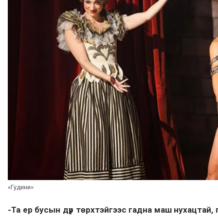
«Гудини»
-Та ер бусын дүр төрхтэйгээс гадна маш нухацтай, 