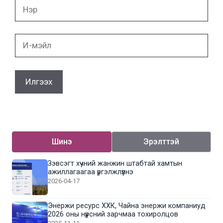
Нэр
И-
мэйл
Шинэ
Эрэлттэй
Зэвсэгт хүчний жанжин штабтай хамтын
ажиллагаагаа үргэлжлүүлнэ
2026-04-17
Энержи ресурс ХХК, Чайна энержи компаниуд
2026 оны нүүрсний зарчмаа тохиролцов