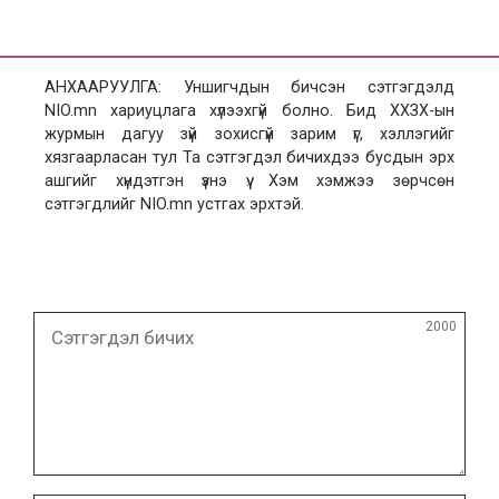
АНХААРУУЛГА: Уншигчдын бичсэн сэтгэгдэлд
NIO.mn хариуцлага хүлээхгүй болно. Бид ХХЗХ-ын
журмын дагуу зүй зохисгүй зарим үг, хэллэгийг
хязгаарласан тул Та сэтгэгдэл бичихдээ бусдын эрх
ашгийг хүндэтгэн үзнэ үү. Хэм хэмжээ зөрчсөн
сэтгэгдлийг NIO.mn устгах эрхтэй.
Сэтгэгдэл
2000
бичих