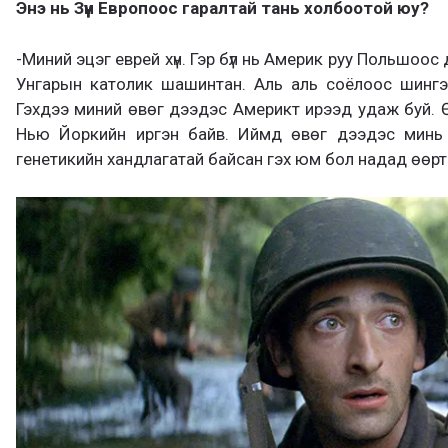
Энэ нь Зүүн Европоос гаралтай тань холбоотой юу?
-Миний эцэг еврей хүн. Гэр бүл нь Америк руу Польшоос
Унгарын католик шашинтан. Аль аль соёлоос шинг
Гэхдээ миний өвөг дээдэс Америкт ирээд удаж буй. 
Нью Йоркийн иргэн байв. Иймд өвөг дээдэс минь 
генетикийн хандлагатай байсан гэх юм бол надад өөрт т