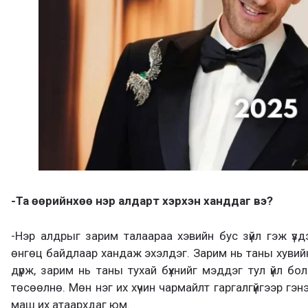
-Та өөрийнхөө нэр алдарт хэрхэн ханддаг вэ?
-Нэр алдрыг зарим талаараа хэвийн бус зүйл гэж үздэг
өнгөц байдлаар хандаж эхэлдэг. Зарим нь таны хувийн
дүрж, зарим нь таны тухай бүхнийг мэддэг тул үйл бол
төсөөлнө. Мөн нэг их хүчин чармайлт гаргалгүйгээр гэ
маш их атаархдаг юм.