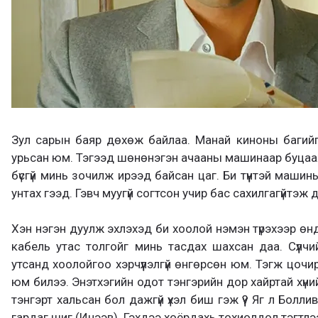
Зул сарын баяр дөхөж байлаа. Манай киноны багийг
урьсан юм. Тэгээд шөнөнэгэн ачааны машинаар буцааж
бүсгүй минь зочилж ирээд байсан цаг. Би түүнтэй маш
унтах гээд. Гэвч муугүй согтсон учир бас сахилгагүйтэж д
Хэн нэгэн дуулж эхлэхэд би хоолой нэмэн түрэхээр 
кабель утас толгойг минь тасдах шахсан даа. Сүүл
утсанд хоолойгоо хэрчүүлэлгүй өнгөрсөн юм. Тэгж цочи
юм билээ. Энэтхэгийн одот тэнгэрийн дор хайртай хүни
тэнгэрт хальсан бол дажгүй үхэл биш гэж үү? Яг л Бо
гардаг шиг (Инээв). Гэхдээ хоёрдахь тохиолдол тэгтлэ