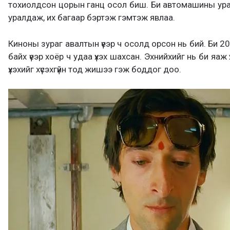
тохиолдсон цорын ганц осол биш. Би автомашины ура
уралдаж, их багаар бэртэж гэмтэж явлаа.
Киноны зураг авалтын үеэр ч осолд орсон нь бий. Би 2
байх үеэр хоёр ч удаа үхэх шахсан. Эхнийхийг нь би яаж
үхэхийг хүсэхгүйн тод жишээ гэж боддог доо.