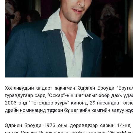
Холливудын алдарт жүжигчин Эдриен Броуди “Брутал
гуравдугаар сард “Оскар”-ын шагналыг хоёр дахь удаа
2003 онд “Төгөлдөр хуурч” кинонд 29 насандаа тогл
дүрийн номинацид түрүүлсэн бүх цаг үеийн хамгийн залуу ж
Эдриен Броуди 1973 оны дөрөвдүгээр сарын 14-нд т
сэтгүүлч Силвиа Плачи нарын гэр бүлд төржээ. “Энни Мак