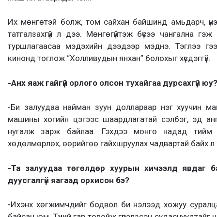
Их мөнгөтэй болж, том сайхан байшинд амьдарч, үнэ
татгалзахгүй л дээ. Мөнгөгүйтэж бүсээ чангална г
туршлагаасаа мэдэхийн дээдээр мэднэ. Тэглээ гэ
кинонд тоглож “Холливудын янхан” болохыг хүсдэггүй.
-Анх яаж гайгүй орлого олсон тухайгаа дурсахгүй юу
-Би залуудаа найман зуун доллараар нэг хуучин м
машины хогийн цэгээс шаардлагатай сэлбэг, эд ан
нугалж зарж байлаа. Гэхдээ мөнгө надад тийм
хөдөлмөрлөх, өөрийгөө гайхшруулах чадвартай байх л 
-Та залуудаа төгөлдөр хуурын хичээлд явдаг 
дуусгалгүй яагаад орхисон бэ?
-Ихэнх хөгжимчдийг бодвол би нэлээд хожуу суралц
байсан юм. Түүний гар товойж гүрэлзсэн судаснуудтайг ч 