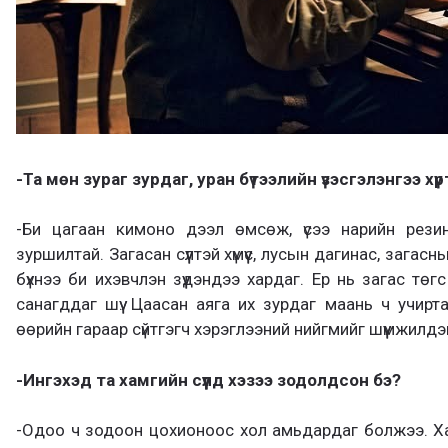
-Та мөн зураг зурдаг, уран бүтээлийн үзэсгэлэнгээ х
-Би цагаан кимоно дээл өмсөж, үсээ нарийн рези
зуршилтай. Загасан сүүлтэй хүмүүс, лусын дагинас, зага
бүхнээ би ихэвчлэн зүүдэндээ хардаг. Ер нь загас тө
санагддаг шүү. Цаасан аяга их зурдаг маань ч учирта
өөрийн гараар сүйтгэгч хэрэглээний нийгмийг шүүмжилдэ
-Ингэхэд та хамгийн сүүлд хэзээ зодолдсон бэ?
-Одоо ч зодоон цохионоос хол амьдардаг болжээ. Хар