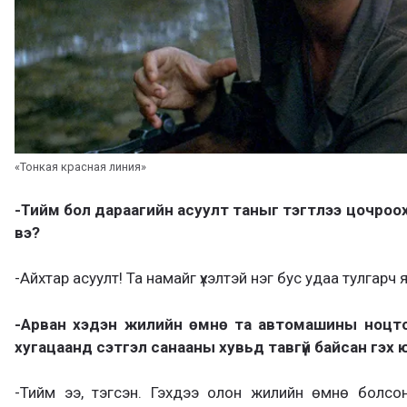
«Тонкая красная линия»
-Тийм бол дараагийн асуулт таныг тэгтлээ цочроохг
вэ?
-Айхтар асуулт! Та намайг үхэлтэй нэг бус удаа тулгар
-Арван хэдэн жилийн өмнө та автомашины ноцто
хугацаанд сэтгэл санааны хувьд тавгүй байсан гэх 
-Тийм ээ, тэгсэн. Гэхдээ олон жилийн өмнө болсо