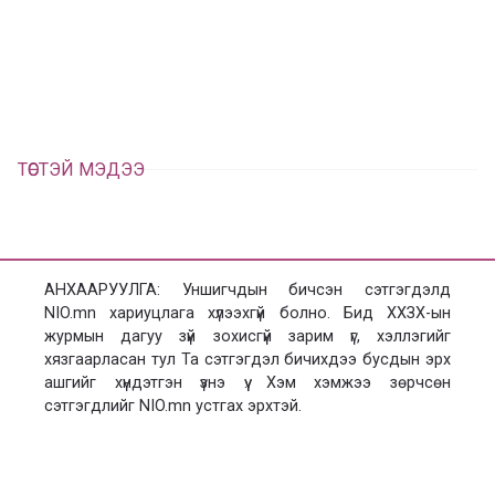
а
э
л
х
ц
а
х
ТӨСТЭЙ МЭДЭЭ
АНХААРУУЛГА: Уншигчдын бичсэн сэтгэгдэлд
NIO.mn хариуцлага хүлээхгүй болно. Бид ХХЗХ-ын
журмын дагуу зүй зохисгүй зарим үг, хэллэгийг
хязгаарласан тул Та сэтгэгдэл бичихдээ бусдын эрх
ашгийг хүндэтгэн үзнэ үү. Хэм хэмжээ зөрчсөн
сэтгэгдлийг NIO.mn устгах эрхтэй.