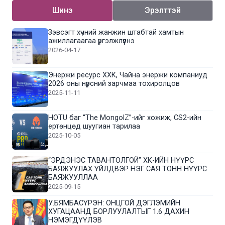
Шинэ
Эрэлттэй
Зэвсэгт хүчний жанжин штабтай хамтын
ажиллагаагаа үргэлжлүүлнэ
2026-04-17
Энержи ресурс ХХК, Чайна энержи компаниуд
2026 оны нүүрсний зарчмаа тохиролцов
2025-11-11
HOTU баг “The MongolZ”-ийг хожиж, CS2-ийн
ертөнцөд шуугиан тарилаа
2025-10-05
“ЭРДЭНЭС ТАВАНТОЛГОЙ” ХК-ИЙН НҮҮРС
БАЯЖУУЛАХ ҮЙЛДВЭР НЭГ САЯ ТОНН НҮҮРС
БАЯЖУУЛЛАА
2025-09-15
У.БЯМБАСҮРЭН: ОНЦГОЙ ДЭГЛЭМИЙН
ХУГАЦААНД БОРЛУУЛАЛТЫГ 1.6 ДАХИН
НЭМЭГДҮҮЛЭВ