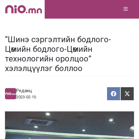
Skip
MEN
to
content
“Шинэ сэргэлтийн бодлого-
Цөмийн бодлого-Цөмийн
технологийн оролцоо”
хэлэлцүүлэг боллоо
Редакц
Хуваалца
Түг
Х
Т
2023-02-10
у
ү
в
г
а
э
а
э
л
х
ц
а
х