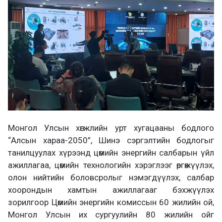
Монгол Улсын хөгжлийн урт хугацааны бодлого
“Алсын хараа-2050”, Шинэ сэргэлтийн бодлогыг
танилцуулах хүрээнд цөмийн энергийн салбарын үйл
ажиллагаа, цөмийн технологийн хэрэглээг өргөжүүлэх,
олон нийтийн боловсролыг нэмэгдүүлэх, салбар
хоорондын хамтын ажиллагааг бэхжүүлэх
зорилгоор Цөмийн энергийн комиссын 60 жилийн ой,
Монгол Улсын их сургуулийн 80 жилийн ойг