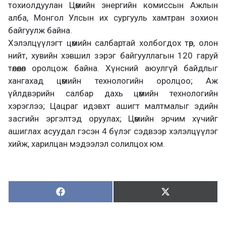
тохиолдуулан Цөмийн энергийн комиссын Ажлын
алба, Монгол Улсын их сургууль хамтран зохион
байгуулж байна.
Хэлэлцүүлэгт цөмийн салбартай холбогдох төр, олон
нийт, хувийн хэвшил зэрэг байгууллагын 120 гаруй
төлөөлөл оролцож байна. Хүнсний аюулгүй байдлыг
хангахад цөмийн технологийн оролцоо; Аж
үйлдвэрийн салбар дахь цөмийн технологийн
хэрэглээ; Цацраг идэвхт ашигт малтмалыг эдийн
засгийн эргэлтэд оруулах; Цөмийн эрчим хүчийг
ашиглах асуудал гэсэн 4 бүлэг сэдвээр хэлэлцүүлэг
хийж, харилцан мэдээлэл солилцох юм.
Хуваалцах:
Түгээх:
Х
Т
у
ү
в
г
а
э