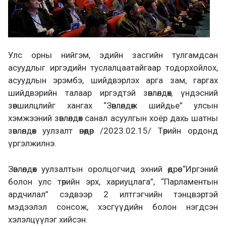
Улс орны нийгэм, эдийн засгийн тулгамдсан
асуудлыг иргэдийн туслалцаатайгаар тодорхойлох,
асуудлын эрэмбэ, шийдвэрлэх арга зам, гаргах
шийдвэрийн талаар иргэдтэй зөвлөлдөх, үндэсний
зөвшилцлийг хангах “Зөвлөлдөж шийдье” улсын
хэмжээний зөвлөлдөх санал асуулгын хоёр дахь шатны
зөвлөлдөх уулзалт өнөөдөр /2023.02.15/ Төрийн ордонд
үргэлжилнэ.
Зөвлөлдөх уулзалтын оролцогчид эхний өдрөө “Иргэний
болон улс төрийн эрх, хариуцлага”, “Парламентын
ардчилал” сэдвээр 2 илтгэгчийн тэнцвэртэй
мэдээлэл сонсож, хэсгүүдийн болон нэгдсэн
хэлэлцүүлэг хийсэн.