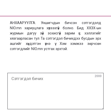
АНХААРУУЛГА: Уншигчдын бичсэн сэтгэгдэлд
NIO.mn хариуцлага хүлээхгүй болно. Бид ХХЗХ-ын
журмын дагуу зүй зохисгүй зарим үг, хэллэгийг
хязгаарласан тул Та сэтгэгдэл бичихдээ бусдын эрх
ашгийг хүндэтгэн үзнэ үү. Хэм хэмжээ зөрчсөн
сэтгэгдлийг NIO.mn устгах эрхтэй.
Сэтгэгдэл
2000
бичих