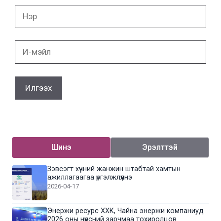
Нэр
И-
мэйл
Шинэ
Эрэлттэй
Зэвсэгт хүчний жанжин штабтай хамтын
ажиллагаагаа үргэлжлүүлнэ
2026-04-17
Энержи ресурс ХХК, Чайна энержи компаниуд
2026 оны нүүрсний зарчмаа тохиролцов