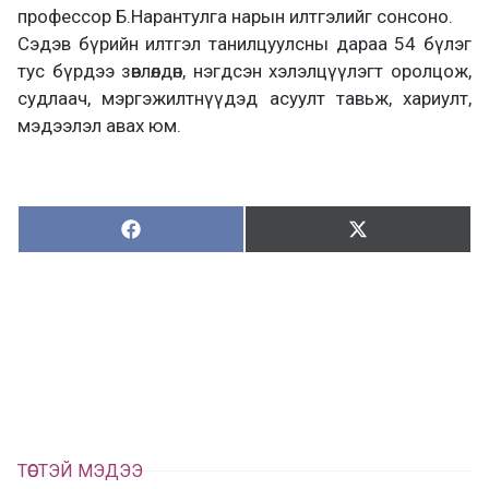
профессор Б.Нарантулга нарын илтгэлийг сонсоно.
Сэдэв бүрийн илтгэл танилцуулсны дараа 54 бүлэг
тус бүрдээ зөвлөлдөн, нэгдсэн хэлэлцүүлэгт оролцож,
судлаач, мэргэжилтнүүдэд асуулт тавьж, хариулт,
мэдээлэл авах юм.
Хуваалцах:
Түгээх:
Х
Т
у
ү
в
г
а
э
а
э
л
х
ц
а
х
ТӨСТЭЙ МЭДЭЭ