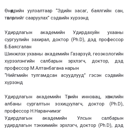
Өнөөдрийн уулзалтаар “Эдийн засаг, баялгийн сан,
төвлөрлийг сааруулах” сэдвийн хүрээнд
Удирдлагын академийн Удирдахуйн ухааны
сургуулийн захирал, доктор (Ph.D), дэд профессор
Б.Баясгалан
Шинжлэх ухааны академийн Газарзүй, геоэкологийн
хүрээлэнгийн салбарын эрхлэгч, доктор, дэд
профессор М.Алтанбагана нарын
“Нийгмийн тулгамдсан асуудлууд” гэсэн сэдвийн
хүрээнд
Удирдлагын академийн Төрийн инновац, хөгжлийн
албаны сургалтын зохицуулагч, доктор (Ph.D),
профессор Н.Наранчимэг
Удирдлагын академийн Улсын салбарын
удирдлагын тэнхимийн эрхлэгч, доктор (Ph.D), дэд