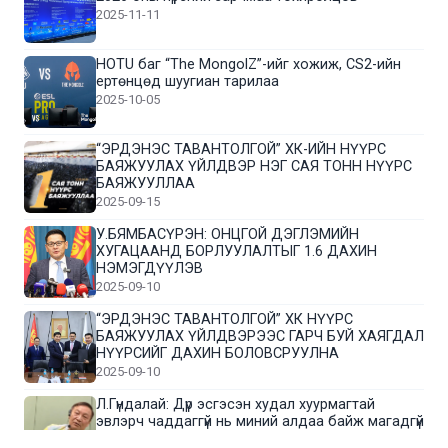
2025-11-11
HOTU баг “The MongolZ”-ийг хожиж, CS2-ийн
ертөнцөд шуугиан тарилаа
2025-10-05
“ЭРДЭНЭС ТАВАНТОЛГОЙ” ХК-ИЙН НҮҮРС
БАЯЖУУЛАХ ҮЙЛДВЭР НЭГ САЯ ТОНН НҮҮРС
БАЯЖУУЛЛАА
2025-09-15
У.БЯМБАСҮРЭН: ОНЦГОЙ ДЭГЛЭМИЙН
ХУГАЦААНД БОРЛУУЛАЛТЫГ 1.6 ДАХИН
НЭМЭГДҮҮЛЭВ
2025-09-10
“ЭРДЭНЭС ТАВАНТОЛГОЙ” ХК НҮҮРС
БАЯЖУУЛАХ ҮЙЛДВЭРЭЭС ГАРЧ БУЙ ХАЯГДАЛ
НҮҮРСИЙГ ДАХИН БОЛОВСРУУЛНА
2025-09-10
Л.Гүндалай: Дүр эсгэсэн худал хуурмагтай
эвлэрч чаддаггүй нь миний алдаа байж магадгүй
2025-09-05