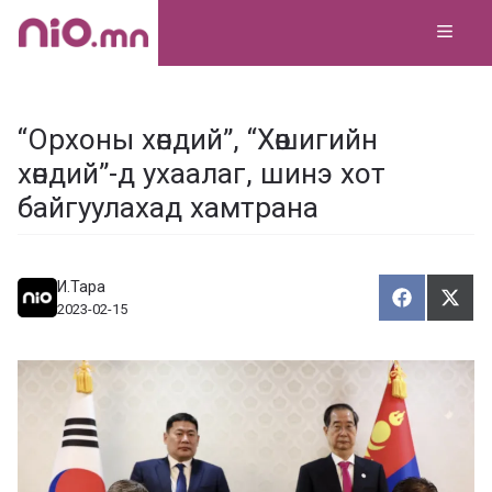
Skip
MEN
to
content
“Орхоны хөндий”, “Хөшигийн
хөндий”-д ухаалаг, шинэ хот
байгуулахад хамтрана
И.Тара
Хуваалца
Түг
Х
Т
2023-02-15
у
ү
в
г
а
э
а
э
л
х
ц
а
х