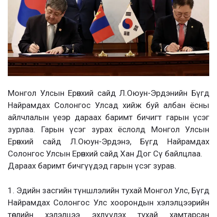
Монгол Улсын Ерөнхий сайд Л.Оюун-Эрдэнийн Бүгд
Найрамдах Солонгос Улсад хийж буй албан ёсны
айлчлалын үеэр дараах баримт бичигт гарын үсэг
зурлаа. Гарын үсэг зурах ёслолд Монгол Улсын
Ерөнхий сайд Л.Оюун-Эрдэнэ, Бүгд Найрамдах
Солонгос Улсын Ерөнхий сайд Хан Дог Сү байлцлаа.
Дараах баримт бичгүүдэд гарын үсэг зурав.
1. Эдийн засгийн түншлэлийн тухай Монгол Улс, Бүгд
Найрамдах Солонгос Улс хоорондын хэлэлцээрийн
төслийн хэлэлцээ эхлүүлэх тухай хамтарсан