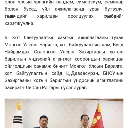
олон улсын урлагийн наадам, симпозиум, семинар
болон бусад үйл ажиллагаанд уран бүтээлч,
төлөөлөгчдийг харилцан оролцуулах хөтөлбөрийг
хэрэгжүүлнэ.
6. Хот байгуулалтын хамтын ажиллагааны тухай
Монгол Улсын Барилга, хот байгуулалтын яам, Бүгд
Найрамдах Солонгос Улсын Захиргааны хотын
барилгын үндэсний агентлаг хоорондын харилцан
ойлголцлын санамж бичигт Монгол Улсын Барилга,
хот байгуулалтын сайд Ц.Даваасүрэн, БНСУ-ын
Захиргааны хотын барилгын үндэсний агентлагийн
захирагч Ли Сан Рэ гарын үсэг зурав.