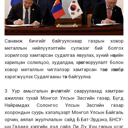
Санамж бичгийг байгуулснаар газрын ховор
металлын нийлүүлэлтийн сүлжээг бий болгох
зорилгоор хамтарсан судалгаа явуулах, хүний нөөцийн
харилцан солилцоо, худалдаа, хөрөнгө оруулалт болон
ховор металлын чиглэлээр хамтарсан төсөл хөтөлбөр
хэрэгжүүлэх Судалгааны төв байгуулна.
3. Уур амьсгалын өөрчлөлтийг сааруулахад хамтран
ажиллах тухай Монгол Улсын Засгийн газар, Бүгд
Найрамдах Солонгос Улсын Засгийн газар
хоорондын суурь хэлэлцээрт Монгол Улсын Байгаль
орчин, аялал жуулчлалын сайд Б.Бат-Эрдэнэ, БНСУ-
ын Гадаад хэргийн дэд сайд Ли Ду Хүн гарын үсэг