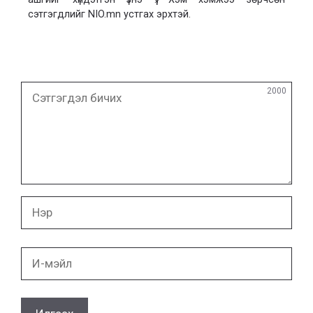
сэтгэгдлийг NIO.mn устгах эрхтэй.
Сэтгэгдэл
2000
бичих
Нэр
И-
мэйл