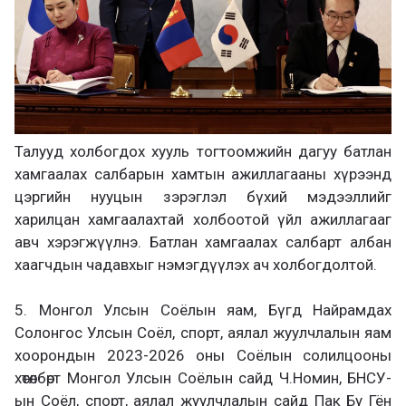
Талууд холбогдох хууль тогтоомжийн дагуу батлан
хамгаалах салбарын хамтын ажиллагааны хүрээнд
цэргийн нууцын зэрэглэл бүхий мэдээллийг
харилцан хамгаалахтай холбоотой үйл ажиллагааг
авч хэрэгжүүлнэ. Батлан хамгаалах салбарт албан
хаагчдын чадавхыг нэмэгдүүлэх ач холбогдолтой.
5. Монгол Улсын Соёлын яам, Бүгд Найрамдах
Солонгос Улсын Соёл, спорт, аялал жуулчлалын яам
хоорондын 2023-2026 оны Соёлын солилцооны
хөтөлбөрт Монгол Улсын Соёлын сайд Ч.Номин, БНСУ-
ын Соёл, спорт, аялал жуулчлалын сайд Пак Бу Гён