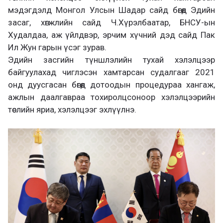
мэдэгдэлд Монгол Улсын Шадар сайд бөгөөд Эдийн
засаг, хөгжлийн сайд Ч.Хүрэлбаатар, БНСУ-ын
Худалдаа, аж үйлдвэр, эрчим хүчний дэд сайд Пак
Ил Жун гарын үсэг зурав.
Эдийн засгийн түншлэлийн тухай хэлэлцээр
байгуулахад чиглэсэн хамтарсан судалгааг 2021
онд дуусгасан бөгөөд дотоодын процедураа хангаж,
ажлын даалгавраа тохиролцсоноор хэлэлцээрийн
төслийн яриа, хэлэлцээг эхлүүлнэ.