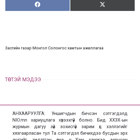
Хуваалцах:
Түгээх:
Х
Т
у
ү
в
г
а
э
а
э
л
х
ц
а
Засгийн газар Монгол Солонгос хамтын ажиллагаа
х
ТӨСТЭЙ МЭДЭЭ
АНХААРУУЛГА: Уншигчдын бичсэн сэтгэгдэлд
NIO.mn хариуцлага хүлээхгүй болно. Бид ХХЗХ-ын
журмын дагуу зүй зохисгүй зарим үг, хэллэгийг
хязгаарласан тул Та сэтгэгдэл бичихдээ бусдын эрх
ашгийг хүндэтгэн үзнэ үү. Хэм хэмжээ зөрчсөн