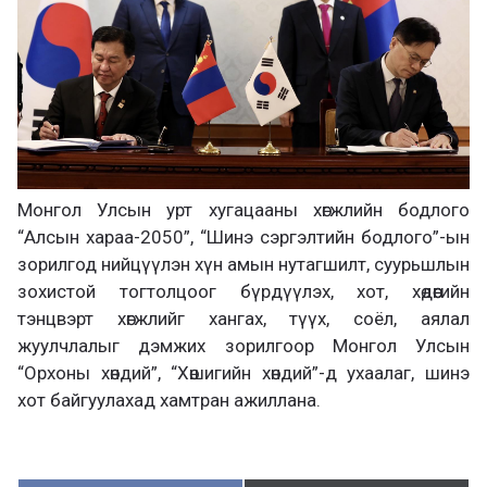
Монгол Улсын урт хугацааны хөгжлийн бодлого
“Алсын хараа-2050”, “Шинэ сэргэлтийн бодлого”-ын
зорилгод нийцүүлэн хүн амын нутагшилт, суурьшлын
зохистой тогтолцоог бүрдүүлэх, хот, хөдөөгийн
тэнцвэрт хөгжлийг хангах, түүх, соёл, аялал
жуулчлалыг дэмжих зорилгоор Монгол Улсын
“Орхоны хөндий”, “Хөшигийн хөндий”-д ухаалаг, шинэ
хот байгуулахад хамтран ажиллана.