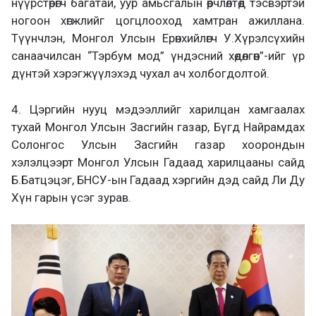
нүүрстөрөгч багатай, уур амьсгалын өөрчлөлтөд тэсвэртэй
ногоон хөгжлийг цогцлооход хамтран ажиллана.
Түүнчлэн, Монгол Улсын Ерөнхийлөгч У.Хүрэлсүхийн
санаачилсан “Тэрбум мод” үндэсний хөдөлгөөн”-ийг үр
дүнтэй хэрэгжүүлэхэд чухал ач холбогдолтой.
4. Цэргийн нууц мэдээллийг харилцан хамгаалах
тухай Монгол Улсын Засгийн газар, Бүгд Найрамдах
Солонгос Улсын Засгийн газар хоорондын
хэлэлцээрт Монгол Улсын Гадаад харилцааны сайд
Б.Батцэцэг, БНСУ-ын Гадаад хэргийн дэд сайд Ли Ду
Хүн гарын үсэг зурав.