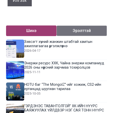
Шинэ
Эрэлттэй
Зэвсэгт хүчний жанжин штабтай хамтын
ажиллагаагаа үргэлжлүүлнэ
2026-04-17
Энержи ресурс ХХК, Чайна энержи компаниуд
2026 оны нүүрсний зарчмаа тохиролцов
2025-11-11
HOTU баг “The MongolZ”-ийг хожиж, CS2-ийн
ертөнцөд шуугиан тарилаа
2025-10-05
“ЭРДЭНЭС ТАВАНТОЛГОЙ” ХК-ИЙН НҮҮРС
БАЯЖУУЛАХ ҮЙЛДВЭР НЭГ САЯ ТОНН НҮҮРС