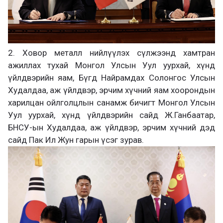
2. Ховор металл нийлүүлэх сүлжээнд хамтран
ажиллах тухай Монгол Улсын Уул уурхай, хүнд
үйлдвэрийн яам, Бүгд Найрамдах Солонгос Улсын
Худалдаа, аж үйлдвэр, эрчим хүчний яам хоорондын
харилцан ойлголцлын санамж бичигт Монгол Улсын
Уул уурхай, хүнд үйлдвэрийн сайд Ж.Ганбаатар,
БНСУ-ын Худалдаа, аж үйлдвэр, эрчим хүчний дэд
сайд Пак Ил Жун гарын үсэг зурав.