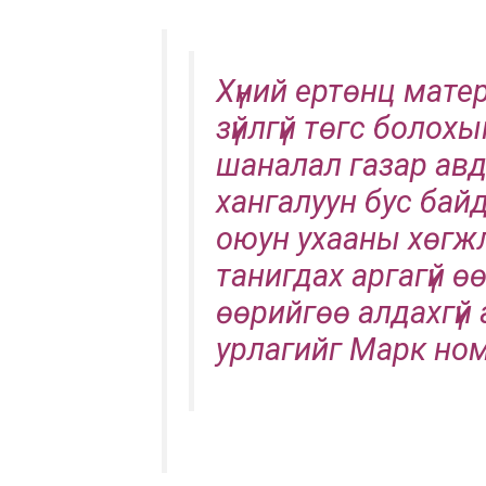
Хүний ертөнц мате
зүйлгүй төгс болох
шаналал газар авд
хангалуун бус бай
оюун ухааны хөгж
танигдах аргагүй 
өөрийгөө алдахгүй
урлагийг Марк но