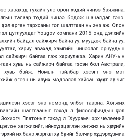
эс харахад тухайн улс орон хэдий чинээ баяжина,
илгын талаар төдий чинээ бодож шаналдаг гэнэ.
 үзэл өргөн тархсаны гол шалтгаан нь энэ аж. Олон
лэл цуглуулдаг Yougov компани 2015 онд дэлхийн
лхийн байдал сайжирч байна уу, муудаж байна уу,
уултад хариу авахад хамгийн чинээлэг орнуудын
ал сайжирч байгаа гэж хариулжээ. Харин АНУ-ын
гаан хувь нь сайжирч байгаа гэсэн бол Австрали,
ан хувь байж. Номын тайлбар хэсэгт энэ мэт
ж өгсөн нь илүү их мэдээлэл хайсан хүмүүст зүг чиг
г эшилсэн хэсэг энэ номонд элбэг таарна. Хөгжих
 яваагийн шалтгааныг гэхэд л философичдын үзэл
Зохиогч Платоныг гэхэд л “Хуурамч эрх чөлөөний
эглэн хөгжихийг, ийнхүү цэцэглэн хөгжих нь хүмүүсийн
тэрхий их баяр жаргал хүн бүрийг балчир хүүхдэрхүү, амиа