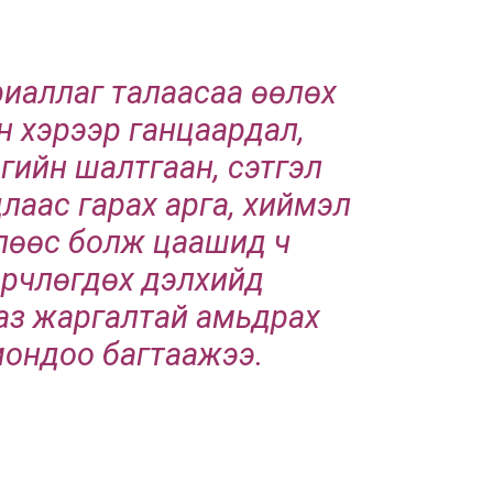
риаллаг талаасаа өөлөх
ын хэрээр ганцаардал,
гийн шалтгаан, сэтгэл
длаас гарах арга, хиймэл
лөөс болж цаашид ч
өөрчлөгдөх дэлхийд
 аз жаргалтай амьдрах
мондоо багтаажээ.