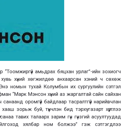
 “Тоомжиргүй амьдрах бяцхан урлаг”-ийн зохиогч
 хувь хүний хөгжилдөө анхаарсан хэний ч сөхөж
 Энэ номын тухай Колумбын их сургуулийн сэтгэл
ман “Марк Мэнсон хүний аз жаргалтай сайн сайхан
 санаанд оромгүй байдлаар тасралтгүй нарийвчлан
ааш зорьж буй, түүнчлэн бид тэрхүү газарт хүртлээ
санаа тавих талаарх зарим гүн гүнзгий асуултуудад
 ойлгоход хялбар ном болжээ” гэж сэтгэгдлээ