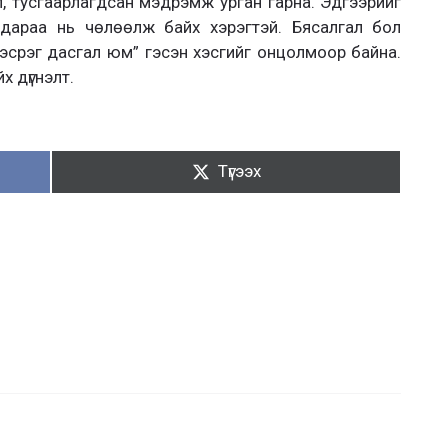
ал, тусгаарлагдсан мэдрэмж урган гарна. Эдгээрийг
, дараа нь чөлөөлж байх хэрэгтэй. Бясалгал бол
эсрэг дасгал юм” гэсэн хэсгийг онцолмоор байна.
х дүгнэлт.
Түгээх:
Түгээх