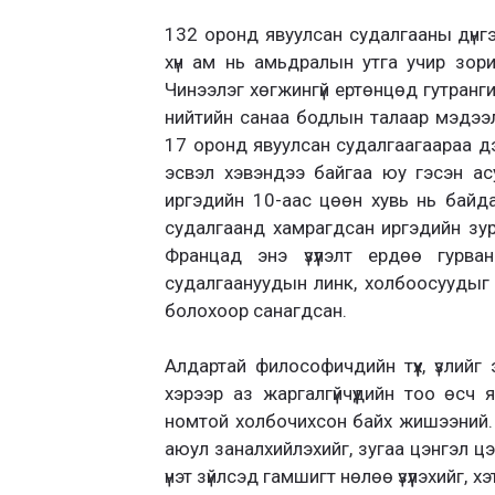
132 оронд явуулсан судалгааны дүнгэ
хүн ам нь амьдралын утга учир зор
Чинээлэг хөгжингүй ертөнцөд гутранги
нийтийн санаа бодлын талаар мэдээ
17 оронд явуулсан судалгаагаараа дэ
эсвэл хэвэндээ байгаа юу гэсэн ас
иргэдийн 10-аас цөөн хувь нь байд
судалгаанд хамрагдсан иргэдийн зур
Францад энэ үзүүлэлт ердөө гурв
судалгаануудын линк, холбоосуудыг хий
болохоор санагдсан.
Алдартай философичдийн түүх, үзлий
хэрээр аз жаргалгүйчүүдийн тоо өсч
номтой холбочихсон байх жишээний. 
аюул заналхийлэхийг, зугаа цэнгэл цэц
үнэт зүйлсэд гамшигт нөлөө үзүүлэхийг, хэ