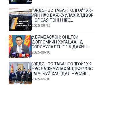
“ЭРДЭНЭС ТАВАНТОЛГОЙ” ХК-
ИЙН НҮҮРС БАЯЖУУЛАХ ҮЙЛДВЭР
НЭГ САЯ ТОНН НҮҮРС
БАЯЖУУЛЛАА
2025-09-15
У.БЯМБАСҮРЭН: ОНЦГОЙ
ДЭГЛЭМИЙН ХУГАЦААНД
БОРЛУУЛАЛТЫГ 1.6 ДАХИН
НЭМЭГДҮҮЛЭВ
2025-09-10
“ЭРДЭНЭС ТАВАНТОЛГОЙ” ХК
НҮҮРС БАЯЖУУЛАХ ҮЙЛДВЭРЭЭС
ГАРЧ БУЙ ХАЯГДАЛ НҮҮРСИЙГ
ДАХИН БОЛОВСРУУЛНА
2025-09-10
Л.Гүндалай: Дүр эсгэсэн худал
хуурмагтай эвлэрч чаддаггүй
нь миний алдаа байж магадгүй
2025-09-05
ЦОГТЦЭЦИЙ СУМЫН ЦАГААН-
ОВОО, СИЙРСТ БАГИЙН
ИРГЭДИЙН ТӨЛӨӨЛӨЛ НҮҮРС