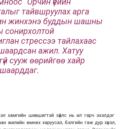
ноос “Орчин үеийн
галыг тайвшруулах арга
рин жинхэнэ буддын шашны
ы сонирхолтой
глан стрессээ тайлахаас
үч шаардсан ажил. Хатуу
гүй сууж өөрийгөө хайр
 шаарддаг.
вэл хамгийн шившигтэй зүйлс нь ил гарч эхэлдэг.
ан жилийн өмнөх харуусал, бэлгийн гаж дур хүсэл,