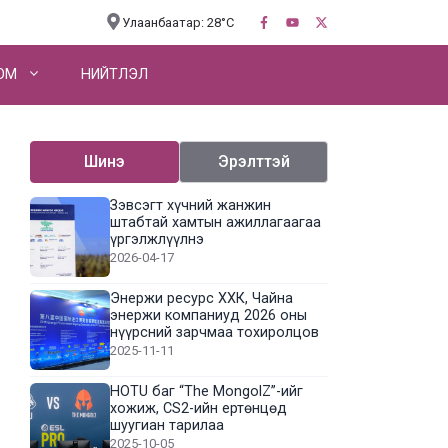
Улаанбаатар: 28°C
OM
НИЙТЛЭЛ
Шинэ
Эрэлттэй
Зэвсэгт хүчний жанжин
штабтай хамтын ажиллагаагаа
үргэлжлүүлнэ
2026-04-17
Энержи ресурс ХХК, Чайна
энержи компаниуд 2026 оны
нүүрсний зарчмаа тохиролцов
2025-11-11
HOTU баг “The MongolZ”-ийг
хожиж, CS2-ийн ертөнцөд
шуугиан тарилаа
2025-10-05