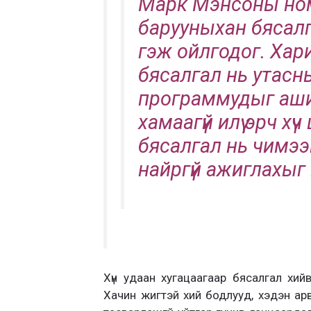
Марк Мэнсоны ном
барууныхан бясал
гэж ойлгодог. Ха
бясалгал нь утасн
программудыг аши
хамаагүй илүү эрч х
бясалгал нь чимээ
найргүй ажиглахыг
Хүн удаан хугацаагаар бясалгал хий
Хачин жигтэй хий бодлууд, хэдэн арв