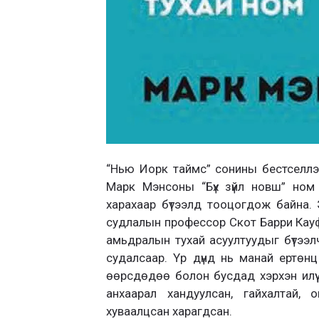
“Нью Иорк таймс” сонины бестселлэр
Марк Мэнсоны “Бүх зүйл новш” ном
харахаар бүтээлд тооцогдож байна.
судлалын профессор Скот Барри Кауф
амьдралын тухай асуултуудыг бүтээлч
судалсаар. Үр дүнд нь манай ертөнц х
өөрсдөдөө болон бусдад хэрхэн илүү 
анхаарал хандуулсан, гайхалтай,
хуваалцсан харагдсан.