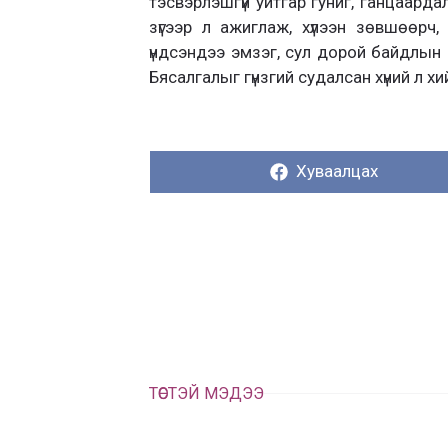
тэсвэрлэшгүй уйтгар гуниг, ганцаард
зүгээр л ажиглаж, хүлээн зөвшөөрч
үндсэндээ эмзэг, сул дорой байдлын 
Бясалгалыг гүнзгий судалсан хүний л хий
Хуваалцах:
Хуваалцах
ТӨСТЭЙ МЭДЭЭ