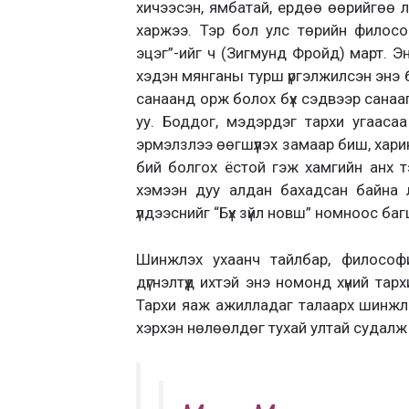
хичээсэн, ямбатай, ердөө өөрийгөө л
харжээ. Тэр бол улс төрийн филосо
эцэг”-ийг ч (Зигмунд Фройд) март. Эн
хэдэн мянганы турш үргэлжилсэн энэ бү
санаанд орж болох бүх сэдвээр санаа
уу. Боддог, мэдэрдэг тархи угаасаа 
эрмэлзлээ өөгшүүлэх замаар биш, харин
бий болгох ёстой гэж хамгийн анх тэ
хэмээн дуу алдан бахадсан байна 
үлдээснийг “Бүх зүйл новш” номноос б
Шинжлэх ухаанч тайлбар, философич
дүгнэлтүүд ихтэй энэ номонд хүний тар
Тархи яаж ажилладаг талаарх шинжл
хэрхэн нөлөөлдөг тухай ултай судалж х