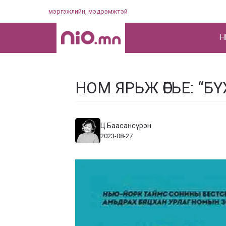
Skip
мэргэжлийн, мэдрэмжтэй
to
content
НҮ
НОМ ЯРЬЖ ӨГЬЕ: “Б
Ц.Баасансүрэн
2023-08-27