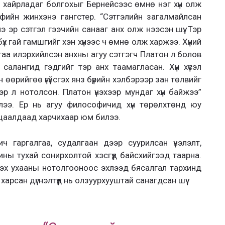
 хайрладаг болгохыг Бернейсээс өмнө нэг хүн олж
фийн жинхэнэ гангстер. “Сэтгэлийн загалмайлсан
э эр сэтгэл гээчийн санааг анх олж нээсэн шүү. Тэр
х гай гамшгийг хэн хүнээс ч өмнө олж харжээ. Хүний
гаа илэрхийлсэн анхны агуу сэтгэгч Платон л болов
салангид гэдгийг тэр анх таамагласан. Хүн хүсэл
 өөрийгөө үгүйсгэх янз бүрийн хэлбэрээр зан төлвийг
р л нотолсон. Платон үнэхээр мундаг хүн байжээ”
лээ. Ер нь агуу философичид хүн төрөлхтөнд юу
агцаалдаад харчихаар юм билээ.
 гаргалгаа, судалгаан дээр суурилсан үнэлэлт,
хины тухай сонирхолтой хэсгүүд байсхийгээд таарна.
эх ухааны нотолгооноос эхлээд бясалгал тархинд
арсан дүгнэлтүүд нь олзуурхууштай санагдсан шүү.