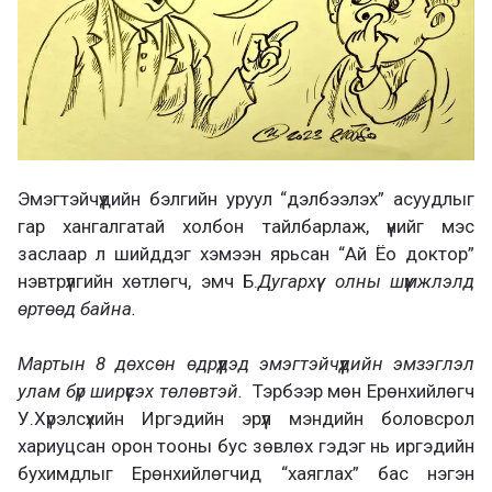
Эмэгтэйчүүдийн бэлгийн уруул “дэлбээлэх” асуудлыг
гар хангалгатай холбон тайлбарлаж, үүнийг мэс
заслаар л шийддэг хэмээн ярьсан “Ай Ёо доктор”
нэвтрүүлгийн хөтлөгч, эмч Б.
Дугархүү
олны шүүмжлэлд
өртөөд байна.
Мартын 8 дөхсөн өдрүүдэд эмэгтэйчүүдийн эмзэглэл
улам бүр ширүүсэх төлөвтэй.
Тэрбээр мөн Ерөнхийлөгч
У.Хүрэлсүхийн Иргэдийн эрүүл мэндийн боловсрол
хариуцсан орон тооны бус зөвлөх гэдэг нь иргэдийн
бухимдлыг Ерөнхийлөгчид “хаяглах” бас нэгэн