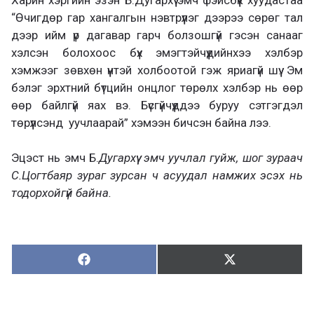
“Өчигдөр гар хангалгын нэвтрүүлэг дээрээ сөрөг тал
дээр ийм үр дагавар гарч болзошгүй гэсэн санааг
хэлсэн болохоос бүх эмэгтэйчүүдийнхээ хэлбэр
хэмжээг зөвхөн үүнтэй холбоотой гэж яриагүй шүү. Эм
бэлэг эрхтний бүтцийн онцлог төрөлх хэлбэр нь өөр
өөр байлгүй яах вэ. Бүсгүйчүүддээ буруу сэтгэгдэл
төрүүлсэнд уучлаарай” хэмээн бичсэн байна лээ.
Эцэст нь эмч Б.
Дугархүү
эмч уучлал гуйж, шог зураач
С.Цогтбаяр зураг зурсан ч асуудал намжих эсэх нь
тодорхойгүй байна.
Хуваалцах:
Түгээх:
Х
Т
у
в
г
а
э
а
э