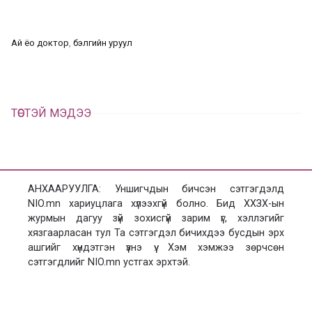
л
х
ц
а
Ай ёо доктор
, 
бэлгийн уруул
х
ТӨСТЭЙ МЭДЭЭ
АНХААРУУЛГА: Уншигчдын бичсэн сэтгэгдэлд
NIO.mn хариуцлага хүлээхгүй болно. Бид ХХЗХ-ын
журмын дагуу зүй зохисгүй зарим үг, хэллэгийг
хязгаарласан тул Та сэтгэгдэл бичихдээ бусдын эрх
ашгийг хүндэтгэн үзнэ үү. Хэм хэмжээ зөрчсөн
сэтгэгдлийг NIO.mn устгах эрхтэй.