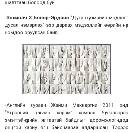
шалтгаан болоод буй.
Зохиолч Х.Болор-Эрдэнэ
“Дугархүү эмчийн мэдлэгт
дусал нэмэрлэх”-ээр дараах мэдээллийг өөрийн нүүр
номдоо оруулсан байв.
-Английн зураач Жэйми Маккартни 2011 онд
“Үтрээний цагаан хэрэм” хэмээх бүтээлээрээ
эмэгтэйчүүдийн ялгаатай байдлыг доромжлогчдод
онцгой хариу өгч байснаараа алдаршсан. Тэрээр