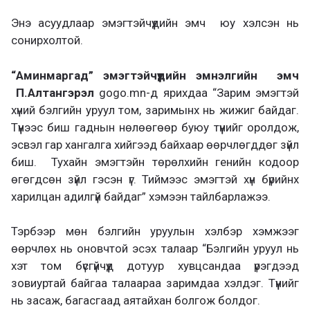
Энэ асуудлаар эмэгтэйчүүдийн эмч юу хэлсэн нь
сонирхолтой.
“Аминмаргад” эмэгтэйчүүдийн эмнэлгийн эмч
П.Алтангэрэл
gogo.mn-д ярихдаа “Зарим эмэгтэй
хүний бэлгийн уруул том, заримынх нь жижиг байдаг.
Түүнээс биш гаднын нөлөөгөөр буюу түүнийг оролдож,
эсвэл гар хангалга хийгээд байхаар өөрчлөгддөг зүйл
биш. Тухайн эмэгтэйн төрөлхийн генийн кодоор
өгөгдсөн зүйл гэсэн үг. Тиймээс эмэгтэй хүн бүрийнх
харилцан адилгүй байдаг” хэмээн тайлбарлажээ.
Тэрбээр мөн бэлгийн уруулын хэлбэр хэмжээг
өөрчлөх нь оновчтой эсэх талаар “Бэлгийн уруул нь
хэт том бүсгүйчүүд дотуур хувцсандаа үрэгдээд
зовиуртай байгаа талаараа заримдаа хэлдэг. Түүнийг
нь засаж, багасгаад аятайхан болгож болдог.