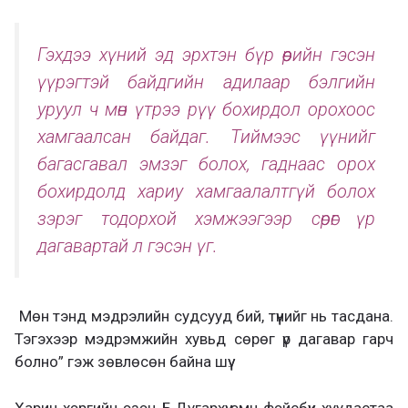
Гэхдээ хүний эд эрхтэн бүр өөрийн гэсэн
үүрэгтэй байдгийн адилаар бэлгийн
уруул ч мөн үтрээ рүү бохирдол орохоос
хамгаалсан байдаг. Тиймээс үүнийг
багасгавал эмзэг болох, гаднаас орох
бохирдолд хариу хамгаалалтгүй болох
зэрэг тодорхой хэмжээгээр сөрөг үр
дагавартай л гэсэн үг.
Мөн тэнд мэдрэлийн судсууд бий, түүнийг нь тасдана.
Тэгэхээр мэдрэмжийн хувьд сөрөг үр дагавар гарч
болно” гэж зөвлөсөн байна шүү.
Харин хэргийн эзэн Б.Дугархүү эмч фэйсбүүк хуудастаа