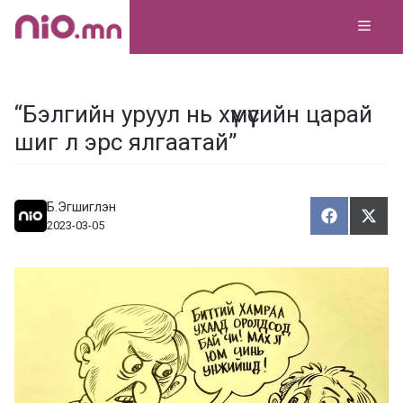
Skip
MEN
to
content
“Бэлгийн уруул нь хүмүүсийн царай
шиг л эрс ялгаатай”
Б.Эгшиглэн
Хуваалца
Түгэ
Х
Т
2023-03-05
у
в
г
а
э
а
э
л
х
ц
а
х