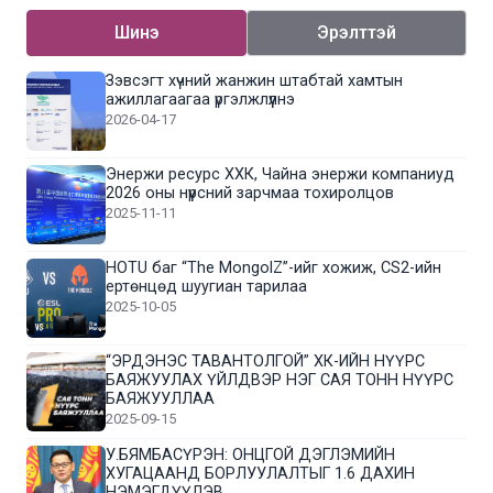
Шинэ
Эрэлттэй
Зэвсэгт хүчний жанжин штабтай хамтын
ажиллагаагаа үргэлжлүүлнэ
2026-04-17
Энержи ресурс ХХК, Чайна энержи компаниуд
2026 оны нүүрсний зарчмаа тохиролцов
2025-11-11
HOTU баг “The MongolZ”-ийг хожиж, CS2-ийн
ертөнцөд шуугиан тарилаа
2025-10-05
“ЭРДЭНЭС ТАВАНТОЛГОЙ” ХК-ИЙН НҮҮРС
БАЯЖУУЛАХ ҮЙЛДВЭР НЭГ САЯ ТОНН НҮҮРС
БАЯЖУУЛЛАА
2025-09-15
У.БЯМБАСҮРЭН: ОНЦГОЙ ДЭГЛЭМИЙН
ХУГАЦААНД БОРЛУУЛАЛТЫГ 1.6 ДАХИН
НЭМЭГДҮҮЛЭВ