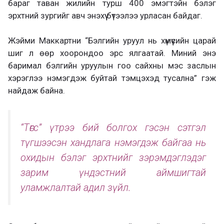
бараг таван жилийн турш 400 эмэгтэйн бэлэг
эрхтний зургийг авч энэхүү бүтээлээ урласан байдаг.
Жэйми Маккартни “Бэлгийн уруул нь хүмүүсийн царай
шиг л өөр хоорондоо эрс ялгаатай. Миний энэ
баримал бэлгийн уруулын гоо сайхны мэс заслын
хэрэглээ нэмэгдэж буйтай тэмцэхэд тусална” гэж
найдаж байна.
“Төгс” үтрээ бий болгох гэсэн сэтгэл
түгшээсэн хандлага нэмэгдэж байгаа нь
охидын бэлэг эрхтнийг зэрэмдэглэдэг
зарим үндэстний аймшигтай
уламжлалтай адил зүйл.