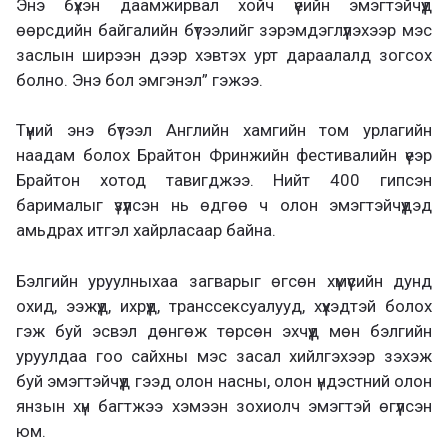
Энэ бүхэн даамжирвал хойч үеийн эмэгтэйчүүд
өөрсдийн байгалийн бүтээлийг зэрэмдэглүүлэхээр мэс
заслын ширээн дээр хэвтэх урт дараалалд зогсох
болно. Энэ бол эмгэнэл” гэжээ.
Түүний энэ бүтээл Английн хамгийн том урлагийн
наадам болох Брайтон Фринжийн фестивалийн үеэр
Брайтон хотод тавигджээ. Нийт 400 гипсэн
барималыг үзүүлсэн нь өдгөө ч олон эмэгтэйчүүдэд
амьдрах итгэл хайрласаар байна.
Бэлгийн уруулныхаа загварыг өгсөн хүмүүсийн дунд
охид, ээжүүд, ихрүүд, транссексуалууд, хүүхэдтэй болох
гэж буй эсвэл дөнгөж төрсөн эхчүүд мөн бэлгийн
уруулдаа гоо сайхны мэс засал хийлгэхээр зэхэж
буй эмэгтэйчүүд гээд олон насны, олон үндэстний олон
янзын хүн багтжээ хэмээн зохиолч эмэгтэй өгүүлсэн
юм.