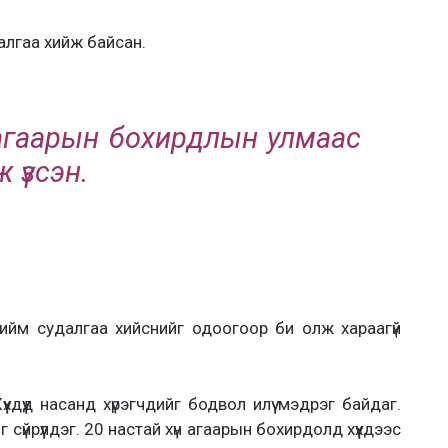
лгаа хийж байсан.
 агаарын бохирдлын улмаас
 үзсэн.
ийм судалгаа хийснийг одоогоор би олж хараагүй
хдүүд насанд хүрэгчдийг бодвол илүү мэдрэг байдаг.
 сүйрүүлдэг. 20 настай хүн агаарын бохирдолд хүүхдээс