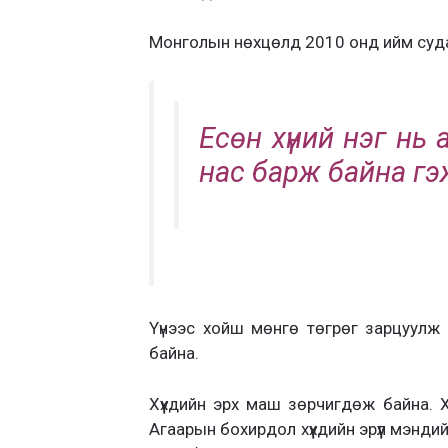
Монголын нөхцөлд 2010 онд ийм суда
Есөн хүний нэг нь
нас барж байна гэж
Үүнээс хойш мөнгө төгрөг зарцуулж 
байна.
Хүүхдийн эрх маш зөрчигдөж байна. Хүү
Агаарын бохирдол хүүхдийн эрүүл мэндийг