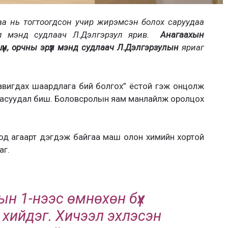
гаа нь тогтоогдсон учир жирэмсэн болох саруудаа
үүл мэнд судлаач Л.Дэлгэрзул ярив.
Анагаахын
үүн, орчны эрүүл мэнд судлаач Л.Дэлгэрзулын
яриаг
тавигдах шаардлага бий болгох” ёстой гэж онцолж
 асуудал биш. Боловсролын яам манлайлж оролцох
оод агаарт дэгдэж байгаа маш олон химийн хортой
аг.
ын 1-нээс өмнөхөн бүх
 хийдэг. Хичээл эхлэсэн