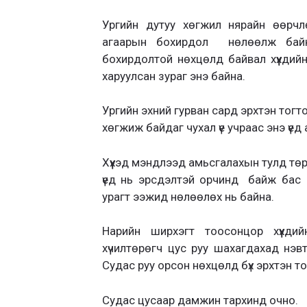
Ургийн дутуу хөгжил нярайн өөрчлө
агаарын бохирдол нөлөөлж байн
бохирдолтой нөхцөлд байвал хүүхди
харуулсан зураг энэ байна.
Ургийн эхний гурван сард эрхтэн тогт
хөгжиж байдаг чухал үе учраас энэ үе
Хүүхэд мэндлээд амьсгалахын тулд тө
үед нь эрсдэлтэй орчинд байж бас 
урагт ээжид нөлөөлөх нь байна.
Нарийн ширхэгт тоосонцор хүүхд
хүчилтөрөгч цус руу шахагдахад нэвт
Судас руу орсон нөхцөлд бүх эрхтэн то
Судас цусаар дамжин тархинд очно.