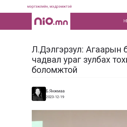
Skip
мэргэжлийн, мэдрэмжтэй
to
content
НҮ
Л.Дэлгэрзул: Агаарын 
чадвал ураг зулбах тох
боломжтой
Б.Янжмаа
2023-12-19