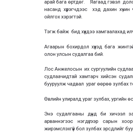
арай бага өртдөг. Яагаад гэвэл долоон
насанд хүрэгчдээс хэд дахин хүчин
ойлгох хэрэгтэй.
Тэгж байж бид хүүхдээ хамгаалахад илүү
Агаарын бохирдол хүүхэд бага жинтэй
олон улсын судалгаа бий.
Лос Анжелосын их сургуулийн судлаа
судлаачидтай хамтарч хийсэн судал
бууруулж чадвал ураг өөрөө зулбах 
Өвлийн улиралд ураг зулбах, ургийн 
Энэ судалгааны дүнд би хичээл з
арваннэгээс нэгдүгээр сарын хоо
жирэмслэхгүй бол зулбах эрсдлийг буу