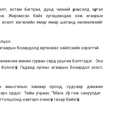
лт, астам багтраа, дунд чихний үрэвсэлд хүртэл
а. Жирэмсэн байх хугацаандаа ээж агаарын
йн өсөлт хөгжлийн ямар ямар шатанд нөлөөлөхийг
олцоо
д агаарын бохирдолд өртөхөөс зайлсхийх хэрэгтэй.
рөхөөсөө өмнөх гурван сард уушгиа бэлтгэдэг. Энэ
болохгүй. Гадаад орчны агаарын бохирдол эхэст,
ийн амьсгалын замаар ороод, судсаар дамжин
эрч ордог. Тийм учраас “Маск зүү” гэж сануулдаг.
гтолцоонд нэвтэрч очихгүй газар байхгүй.