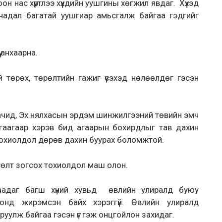
 нас хүртлээ хүүхдийн уушгины хөгжил явдаг. Хүүхэд
 чадал багатай уушгиар амьсгалж байгаа гэдгийг
 анхаарна.
 төрөх, төрөлтийн гажиг үүсэхэд нөлөөлдөг гэсэн
чид, Эх нялхасын эрдэм шинжилгээний төвийн эмч
гаагаар хэрэв бид агаарын бохирдлыг тав дахин
тохиолдол дөрөв дахин буурах боломжтой.
өсөлт зогсох тохиолдол маш олон.
аадаг багш хүний хувьд өвлийн улиралд буюу
ронд жирэмсэн байх хэрэггүй. Өвлийн улиралд
руулж байгаа гэсэн үг гэж онцгойлон захидаг.