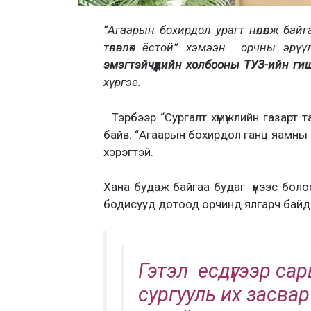
“Агаарын бохирдол урагт нөлөөлж бай
төлөвлөх ёстой” хэмээн орчны эр
эмэгтэйчүүдийн холбооны ТУЗ-ийн гиш
хүргэе.
Тэрбээр “Сургалт хүмүүжлийн газарт 
байв. “Агаарын бохирдол ганц яамны
хэрэгтэй.
Хана будаж байгаа будаг үүнээс бол
бодисууд дотоод орчинд ялгарч байд
Гэтэл есдүгээр сар
сургууль их засвар