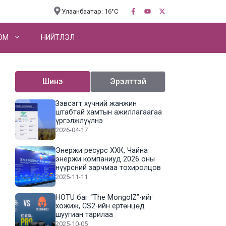
Улаанбаатар: 16°C
OM
НИЙТЛЭЛ
Шинэ
Эрэлттэй
Зэвсэгт хүчний жанжин
штабтай хамтын ажиллагаагаа
үргэлжлүүлнэ
2026-04-17
Энержи ресурс ХХК, Чайна
энержи компаниуд 2026 оны
нүүрсний зарчмаа тохиролцов
2025-11-11
HOTU баг “The MongolZ”-ийг
хожиж, CS2-ийн ертөнцөд
шуугиан тарилаа
2025-10-05