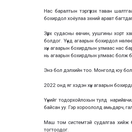
Нас баралтын тэргүүлэх таван шалтг
бохирдол хоёулаа эхний аравт багтдаг
Зүрх судасны өвчин, уушгины хорт ха
болдог. Үүнд агаарын бохирдол нөлө
хүн агаарын бохирдлын улмаас нас ба
нь агаарын бохирдлын улмаас болж б
Энэ бол дэлхийн тоо. Монголд юу бо
2022 онд яг хэдэн хүн агаарын бохирд
Үүнийг тодорхойлохын тулд нарийвчил
байсан уу. Гэр хороололд амьдарч, гал
Маш том системтэй судалгаа хийж 
тогтоодог.