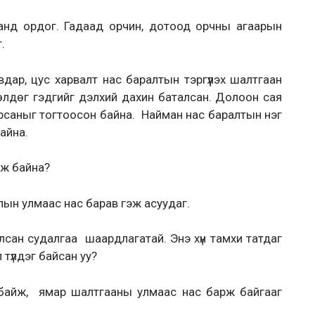
аанд ордог. Гадаад орчин, дотоод орчны агаарын
.
вдар, цус харвалт нас баралтын тэргүүлэх шалтгаан
өлдөг гэдгийг дэлхий дахин баталсан. Долоон сая
рсаныг тогтоосон байна. Найман нас баралтын нэг
айна.
лж байна?
лын улмаас нас барав гэж асуудаг.
сан судалгаа шаардлагатай. Энэ хүн тамхи татдаг
 түлдэг байсан уу?
байж, ямар шалтгааны улмаас нас барж байгааг