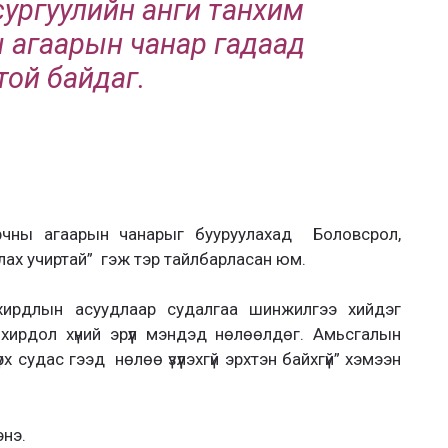
сургуулийн анги танхим
 агаарын чанар гадаад
ой байдаг.
орчны агаарын чанарыг бууруулахад Боловсрол,
х учиртай” гэж тэр тайлбарласан юм.
хирдлын асуудлаар судалгаа шинжилгээ хийдэг
ирдол хүний эрүүл мэндэд нөлөөлдөг. Амьсгалын
үрх судас гээд нөлөө үзүүлэхгүй эрхтэн байхгүй” хэмээн
энэ.