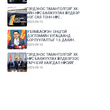
“ЭРДЭНЭС ТАВАНТОЛГОЙ” ХК-
ИЙН НҮҮРС БАЯЖУУЛАХ ҮЙЛДВЭР
НЭГ САЯ ТОНН НҮҮРС
БАЯЖУУЛЛАА
2025-09-15
У.БЯМБАСҮРЭН: ОНЦГОЙ
ДЭГЛЭМИЙН ХУГАЦААНД
БОРЛУУЛАЛТЫГ 1.6 ДАХИН
НЭМЭГДҮҮЛЭВ
2025-09-10
“ЭРДЭНЭС ТАВАНТОЛГОЙ” ХК
НҮҮРС БАЯЖУУЛАХ ҮЙЛДВЭРЭЭС
ГАРЧ БУЙ ХАЯГДАЛ НҮҮРСИЙГ
ДАХИН БОЛОВСРУУЛНА
2025-09-10
Л.Гүндалай: Дүр эсгэсэн худал
хуурмагтай эвлэрч чаддаггүй
нь миний алдаа байж магадгүй
2025-09-05
ЦОГТЦЭЦИЙ СУМЫН ЦАГААН-
ОВОО, СИЙРСТ БАГИЙН
ИРГЭДИЙН ТӨЛӨӨЛӨЛ НҮҮРС