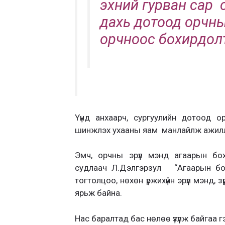
эхний гурван сар 
дахь дотоод орчны
орчноос бохирдолт
Үүнд анхаарч, сургуулийн дотоод 
шинжлэх ухааны яам манлайлж ажилла
Эмч, орчны эрүүл мэнд агаарын бо
судлаач Л.Дэлгэрзул “Агаарын бох
тогтолцоо, нөхөн үржихүйн эрүүл мэнд, з
ярьж байна.
Нас баралтад бас нөлөө үзүүлж байгаа г