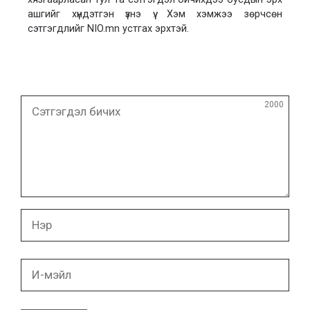
ашгийг хүндэтгэн үзнэ үү. Хэм хэмжээ зөрчсөн
сэтгэгдлийг NIO.mn устгах эрхтэй.
Сэтгэгдэл
2000
бичих
Нэр
И-
мэйл