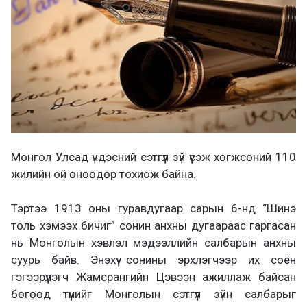
Монгол Улсад үндэсний сэтгүүл зүй үүсэж хөгжсөний 110
жилийн ой өнөөдөр тохиож байна.
Тэртээ 1913 оны гуравдугаар сарын 6-нд “Шинэ
толь хэмээх бичиг” сонин анхны дугаараас гаргасан
нь Монголын хэвлэл мэдээллийн салбарын анхны
суурь байв. Энэхүү сонины эрхлэгчээр их соён
гэгээрүүлэгч Жамсрангийн Цэвээн ажиллаж байсан
бөгөөд түүнийг Монголын сэтгүүл зүйн салбарыг