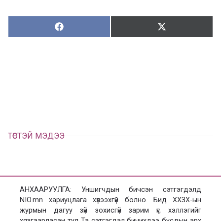
Хуваалцах:
Түгээх:
Х
Т
у
в
г
а
э
а
э
л
х
ц
а
х
ТӨСТЭЙ МЭДЭЭ
АНХААРУУЛГА: Уншигчдын бичсэн сэтгэгдэлд
NIO.mn хариуцлага хүлээхгүй болно. Бид ХХЗХ-ын
журмын дагуу зүй зохисгүй зарим үг, хэллэгийг
хязгаарласан тул Та сэтгэгдэл бичихдээ бусдын эрх