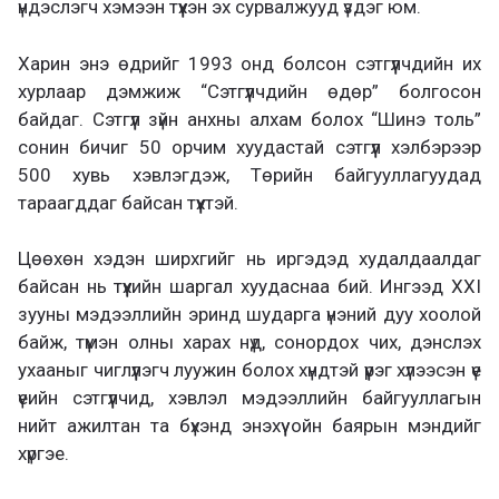
үндэслэгч хэмээн түүхэн эх сурвалжууд үздэг юм.
Харин энэ өдрийг 1993 онд болсон сэтгүүлчдийн их
хурлаар дэмжиж “Сэтгүүлчдийн өдөр” болгосон
байдаг. Сэтгүүл зүйн анхны алхам болох “Шинэ толь”
сонин бичиг 50 орчим хуудастай сэтгүүл хэлбэрээр
500 хувь хэвлэгдэж, Төрийн байгууллагуудад
тараагддаг байсан түүхтэй.
Цөөхөн хэдэн ширхгийг нь иргэдэд худалдаалдаг
байсан нь түүхийн шаргал хуудаснаа бий. Ингээд XXI
зууны мэдээллийн эринд шударга үнэний дуу хоолой
байж, түмэн олны харах нүд, сонордох чих, дэнслэх
ухааныг чиглүүлэгч луужин болох хүндтэй үүрэг хүлээсэн үе
үеийн сэтгүүлчид, хэвлэл мэдээллийн байгууллагын
нийт ажилтан та бүхэнд энэхүү ойн баярын мэндийг
хүргэе.