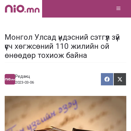
Skip
MEN
to
content
Монгол Улсад үндэсний сэтгүүл зүй
үүсч хөгжсөний 110 жилийн ой
өнөөдөр тохиож байна
Редакц
Хуваалца
Түгэ
Х
Т
2023-03-06
у
в
г
а
э
а
э
л
х
ц
а
х