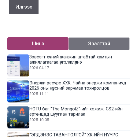
Шинэ
Эрэлттэй
Зэвсэгт хүчний жанжин штабтай хамтын
ажиллагаагаа үргэлжлүүлнэ
2026-04-17
Энержи ресурс ХХК, Чайна энержи компаниуд
2026 оны нүүрсний зарчмаа тохиролцов
2025-11-11
HOTU баг “The MongolZ”-ийг хожиж, CS2-ийн
ертөнцөд шуугиан тарилаа
2025-10-05
“ЭРДЭНЭС ТАВАНТОЛГОЙ” ХК-ИЙН НҮҮРС