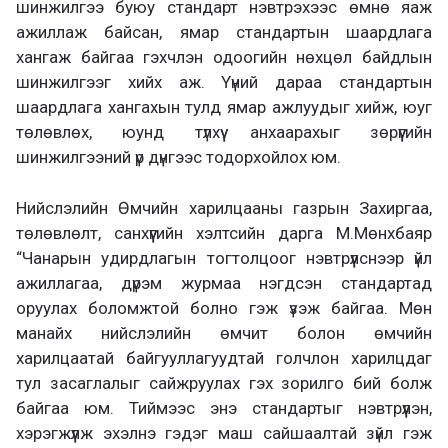
шинжилгээ буюу стандарт нэвтрэхээс өмнө яаж
ажиллаж байсан, ямар стандартын шаардлага
хангаж байгаа гэхчлэн одоогийн нөхцөл байдлын
шинжилгээг хийх аж. Үүний дараа стандартын
шаардлага хангахын тулд ямар ажлуудыг хийж, юуг
төлөвлөх, юунд түлхүү анхаарахыг зөрүүгийн
шинжилгээний үр дүнгээс тодорхойлох юм.
Нийслэлийн Өмчийн харилцааны газрын Захиргаа,
төлөвлөлт, санхүүгийн хэлтсийн дарга М.Мөнхбаяр
“Чанарын удирдлагын тогтолцоог нэвтрүүлснээр үйл
ажиллагаа, дүрэм журмаа нэгдсэн стандартад
оруулах боломжтой болно гэж үзэж байгаа. Мөн
манайх нийслэлийн өмчит болон өмчийн
харилцаатай байгууллагуудтай голчлон харилцдаг
тул засаглалыг сайжруулах гэх зорилго бий болж
байгаа юм. Тиймээс энэ стандартыг нэвтрүүлэн,
хэрэгжүүлж эхэлнэ гэдэг маш сайшаалтай зүйл гэж