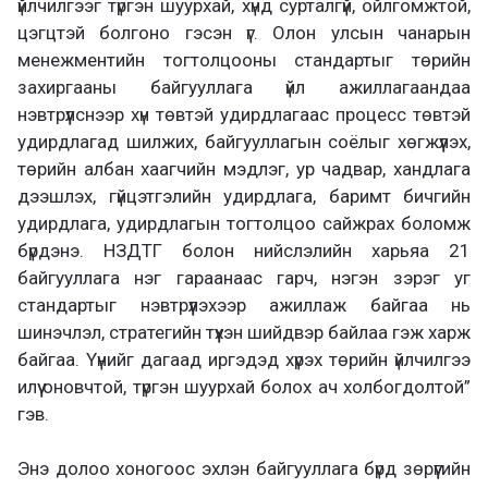
үйлчилгээг түргэн шуурхай, хүнд сурталгүй, ойлгомжтой,
цэгцтэй болгоно гэсэн үг. Олон улсын чанарын
менежментийн тогтолцооны стандартыг төрийн
захиргааны байгууллага үйл ажиллагаандаа
нэвтрүүлснээр хүн төвтэй удирдлагаас процесс төвтэй
удирдлагад шилжих, байгууллагын соёлыг хөгжүүлэх,
төрийн албан хаагчийн мэдлэг, ур чадвар, хандлага
дээшлэх, гүйцэтгэлийн удирдлага, баримт бичгийн
удирдлага, удирдлагын тогтолцоо сайжрах боломж
бүрдэнэ. НЗДТГ болон нийслэлийн харьяа 21
байгууллага нэг гараанаас гарч, нэгэн зэрэг уг
стандартыг нэвтрүүлэхээр ажиллаж байгаа нь
шинэчлэл, стратегийн түүхэн шийдвэр байлаа гэж харж
байгаа. Үүнийг дагаад иргэдэд хүрэх төрийн үйлчилгээ
илүү оновчтой, түргэн шуурхай болох ач холбогдолтой”
гэв.
Энэ долоо хоногоос эхлэн байгууллага бүрд зөрүүгийн