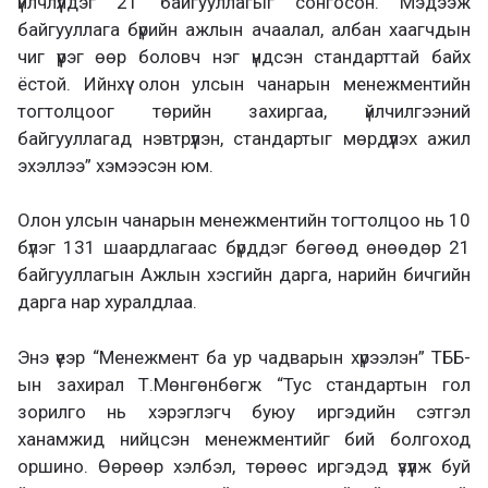
үйлчлүүлдэг 21 байгууллагыг сонгосон. Мэдээж
байгууллага бүрийн ажлын ачаалал, албан хаагчдын
чиг үүрэг өөр боловч нэг үндсэн стандарттай байх
ёстой. Ийнхүү олон улсын чанарын менежментийн
тогтолцоог төрийн захиргаа, үйлчилгээний
байгууллагад нэвтрүүлэн, стандартыг мөрдүүлэх ажил
эхэллээ” хэмээсэн юм.
Олон улсын чанарын менежментийн тогтолцоо нь 10
бүлэг 131 шаардлагаас бүрддэг бөгөөд өнөөдөр 21
байгууллагын Ажлын хэсгийн дарга, нарийн бичгийн
дарга нар хуралдлаа.
Энэ үеэр “Менежмент ба ур чадварын хүрээлэн” ТББ-
ын захирал Т.Мөнгөнбөгж “Тус стандартын гол
зорилго нь хэрэглэгч буюу иргэдийн сэтгэл
ханамжид нийцсэн менежментийг бий болгоход
оршино. Өөрөөр хэлбэл, төрөөс иргэдэд үзүүлж буй