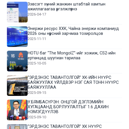
Зэвсэгт хүчний жанжин штабтай хамтын
ажиллагаагаа үргэлжлүүлнэ
2026-04-17
Энержи ресурс ХХК, Чайна энержи компаниуд
2026 оны нүүрсний зарчмаа тохиролцов
2025-11-11
HOTU баг “The MongolZ”-ийг хожиж, CS2-ийн
ертөнцөд шуугиан тарилаа
2025-10-05
“ЭРДЭНЭС ТАВАНТОЛГОЙ” ХК-ИЙН НҮҮРС
БАЯЖУУЛАХ ҮЙЛДВЭР НЭГ САЯ ТОНН НҮҮРС
БАЯЖУУЛЛАА
2025-09-15
У.БЯМБАСҮРЭН: ОНЦГОЙ ДЭГЛЭМИЙН
ХУГАЦААНД БОРЛУУЛАЛТЫГ 1.6 ДАХИН
НЭМЭГДҮҮЛЭВ
2025-09-10
“ЭРДЭНЭС ТАВАНТОЛГОЙ” ХК НҮҮРС