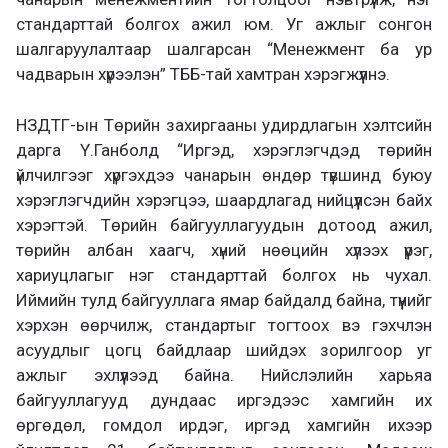
стандарттай болгох ажил юм. Уг ажлыг сонгон
шалгаруулалтаар шалгарсан “Менежмент ба ур
чадварын хүрээлэн” ТББ-тай хамтран хэрэгжүүлнэ.
НЗДТГ-ын Төрийн захиргааны удирдлагын хэлтсийн
дарга Ү.Ганболд “Иргэд, хэрэглэгчдэд төрийн
үйлчилгээг хүргэхдээ чанарын өндөр түвшинд буюу
хэрэглэгчдийн хэрэгцээ, шаардлагад нийцүүлсэн байх
хэрэгтэй. Төрийн байгууллагуудын дотоод ажил,
төрийн албан хаагч, хүний нөөцийн хүлээх үүрэг,
хариуцлагыг нэг стандарттай болгох нь чухал.
Иймийн тулд байгууллага ямар байдалд байна, түүнийг
хэрхэн өөрчилж, стандартыг тогтоох вэ гэхчлэн
асуудлыг цогц байдлаар шийдэх зорилгоор уг
ажлыг эхлүүлээд байна. Нийслэлийн харьяа
байгууллагууд дундаас иргэдээс хамгийн их
өргөдөл, гомдол ирдэг, иргэд хамгийн ихээр