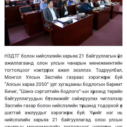
НЗДТГ болон нийслэлийн харьяа 21 байгууллагын үйл
ажиллагаанд олон улсын чанарын менежментийн
тогтолцоог нэвтрүүлэх ажил эхэллээ. Тодруулбал,
Монгол Улсын Засгийн газраас хэрэгжүүлж буй
“Алсын хараа 2050” урт хугацааны бодлогын баримт
бичиг, “Шинэ сэргэлтийн бодлого”-ын хүрээнд төрийн
байгууллагуудын бүтээмжийг сайжруулах чиглэлээр
Засгийн газар болон нийслэлийн түвшинд тодорхой үе
шаттай ажлуудыг хэрэгжүүлж буй. Үүнийг нэг нь
нийслэлийн харьяа 21 байгууллагад олон улсын
чанарын менежментийн тогтолцоог нэвтрүүлж, нэг