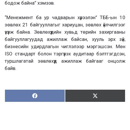
бодож байна” хэмээв.
“Менежмент ба ур чадварын хүрээлэн” ТББ-ын 10
зөвлөх 21 байгууллагыг хариуцан, зөвлөх үйлчилгээг
үзүүлж байна. Зөвлөхүүдийн хувьд төрийн захиргааны
байгууллагуудад ажиллаж байсан, хууль эрх зүй,
бизнесийн удирдлагын чиглэлээр мэргэшсэн. Мөн
ISO стандарт болон тэргүүлэх аудитаар бэлтгэгдсэн,
туршлагатай зөвлөхүүд ажиллаж байгааг онцолж
байв.
Хуваалцах:
Түгээх:
Х
Т
у
в
г
а
э
а
э
л
х
ц