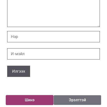
бичих
Нэр
И-
мэйл
Шинэ
Эрэлттэй