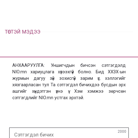
а
х
ТӨСТЭЙ МЭДЭЭ
АНХААРУУЛГА: Уншигчдын бичсэн сэтгэгдэлд
NIO.mn хариуцлага хүлээхгүй болно. Бид ХХЗХ-ын
журмын дагуу зүй зохисгүй зарим үг, хэллэгийг
хязгаарласан тул Та сэтгэгдэл бичихдээ бусдын эрх
ашгийг хүндэтгэн үзнэ үү. Хэм хэмжээ зөрчсөн
сэтгэгдлийг NIO.mn устгах эрхтэй.
Сэтгэгдэл
2000