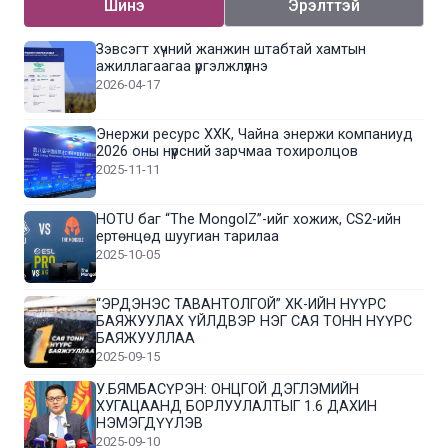
Шинэ
Эрэлттэй
Зэвсэгт хүчний жанжин штабтай хамтын
ажиллагаагаа үргэлжлүүлнэ
2026-04-17
Энержи ресурс ХХК, Чайна энержи компаниуд
2026 оны нүүрсний зарчмаа тохиролцов
2025-11-11
HOTU баг “The MongolZ”-ийг хожиж, CS2-ийн
ертөнцөд шуугиан тарилаа
2025-10-05
“ЭРДЭНЭС ТАВАНТОЛГОЙ” ХК-ИЙН НҮҮРС
БАЯЖУУЛАХ ҮЙЛДВЭР НЭГ САЯ ТОНН НҮҮРС
БАЯЖУУЛЛАА
2025-09-15
У.БЯМБАСҮРЭН: ОНЦГОЙ ДЭГЛЭМИЙН
ХУГАЦААНД БОРЛУУЛАЛТЫГ 1.6 ДАХИН
НЭМЭГДҮҮЛЭВ
2025-09-10