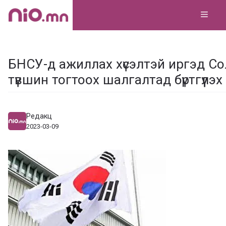
Skip
MEN
to
content
БНСУ-д ажиллах хүсэлтэй иргэд С
түвшин тогтоох шалгалтад бүртгүүлэх
Редакц
2023-03-09