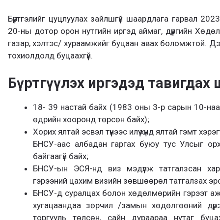
Бүртгэлийг цуцлуулах зайлшгүй шаардлага гарвал 202
20-ны дотор орон нутгийн иргэд аймаг, дүүргийн Хөдө
газар, хэлтэс/ хураамжийг буцаан авах боломжтой. Дээ
тохиолдолд буцаахгүй.
Бүртгүүлэх иргэдэд тавигдах
18- 39 настай байх (1983 оны 3-р сарын 10-на
өдрийн хооронд төрсөн байх);
Хорих ялтай эсвэл түүнээс илүү хүнд ялтай гэмт хэрэ
БНСУ-аас албадан гаргах буюу тус Улсыг ор
байгаагүй байх;
БНСУ-ын ЭСЯ-нд виз мэдүүлж татгалзсан ха
гэрээний цахим визийн зөвшөөрөл татгалзах эр
БНСУ-д суралцах болон хөдөлмөрийн гэрээт аж
хугацаандаа зөрчил /замын хөдөлгөөний дүрэ
торгууль төлсөн, сайн дураараа нутаг буц