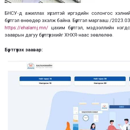
БНСУ-д ажиллах хүсэлтэй иргэдийн солонгос хэлни
бүртгэл өнөөдөр эхэлж байна. Бүртгэл маргааш /2023.03
https://ehalamj.mn/
цахим бүртгэл, мэдээллийн нэгдсэ
зааврын дагуу бүртгүүлэхийг ХНХЯ-наас зөвлөлөө.
Бүртгүүлэх заавар: