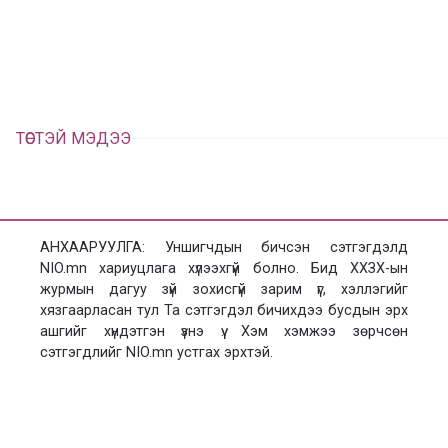
л
ц
а
х
ТӨСТЭЙ МЭДЭЭ
АНХААРУУЛГА: Уншигчдын бичсэн сэтгэгдэлд
NIO.mn хариуцлага хүлээхгүй болно. Бид ХХЗХ-ын
журмын дагуу зүй зохисгүй зарим үг, хэллэгийг
хязгаарласан тул Та сэтгэгдэл бичихдээ бусдын эрх
ашгийг хүндэтгэн үзнэ үү. Хэм хэмжээ зөрчсөн
сэтгэгдлийг NIO.mn устгах эрхтэй.