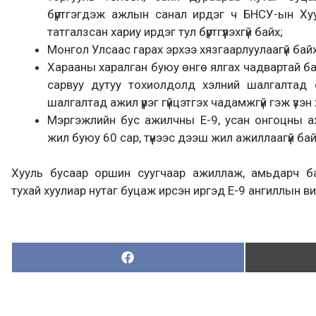
бүртгэгдэж ажлын санал ирдэг ч БНСУ-ын Ху
татгалзсан хариу ирдэг тул бүртгүүлэхгүй байх;
Монгол Улсаас гарах эрхээ хязгаарлуулаагүй байх
Харааны харалган буюу өнгө ялгах чадвартай бай
сарвуу дутуу тохиолдолд хэлний шалгалтад
шалгалтад ажил үүрэг гүйцэтгэх чадамжгүй гэж үзэн
Мэргэжлийн бус ажилчны E-9, усан онгоцны 
жил буюу 60 сар, түүнээс дээш жил ажиллаагүй бай
Хууль бусаар оршин суугчаар ажиллаж, амьдарч 
тухай хуулиар нутаг буцаж ирсэн иргэд Е-9 ангиллын визэ
Хуваалцах:
Х
у
в
а
а