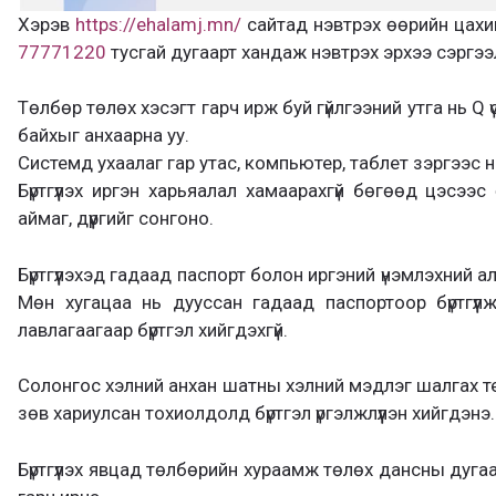
Хэрэв
https://ehalamj.mn/
сайтад нэвтрэх өөрийн цахим 
77771220
тусгай дугаарт хандаж нэвтрэх эрхээ сэргэ
Төлбөр төлөх хэсэгт гарч ирж буй гүйлгээний утга нь Q 
байхыг анхаарна уу.
Системд ухаалаг гар утас, компьютер, таблет зэргээс
Бүртгүүлэх иргэн харьяалал хамаарахгүй бөгөөд цэсээ
аймаг, дүүргийг сонгоно.
Бүртгүүлэхэд гадаад паспорт болон иргэний үнэмлэхний ал
Мөн хугацаа нь дууссан гадаад паспортоор бүртгүүл
лавлагаагаар бүртгэл хийгдэхгүй.
Солонгос хэлний анхан шатны хэлний мэдлэг шалгах т
зөв хариулсан тохиолдолд бүртгэл үргэлжлүүлэн хийгдэнэ.
Бүртгүүлэх явцад төлбөрийн хураамж төлөх дансны дугаа