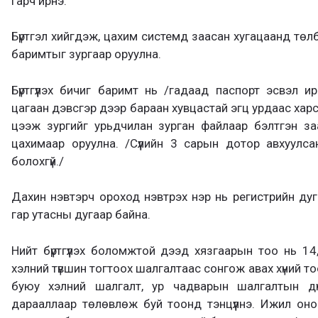
гарч ирнэ.
Бүртгэл хийгдэж, цахим системд заасан хугацаанд тө
баримтыг зургаар оруулна.
Бүртгүүлэх бичиг баримт нь /гадаад паспорт эсвэл и
цагаан дэвсгэр дээр бараан хувцастай эгц урдаас харс
цээж зургийг урьдчилан зурган файлаар бэлтгэн за
цахимаар оруулна. /Сүүлийн 3 сарын дотор авхуулса
болохгүй./
Дахин нэвтэрч ороход нэвтрэх нэр нь регистрийн дугаа
гар утасны дугаар байна.
Нийт бүртгүүлэх боломжтой дээд хязгаарын тоо нь 14
хэлний түвшин тогтоох шалгалтаас сонгож авах хүний т
буюу хэлний шалгалт, ур чадварын шалгалтын дү
дарааллаар төлөвлөж буй тоонд тэнцүүлнэ. Ижил оно