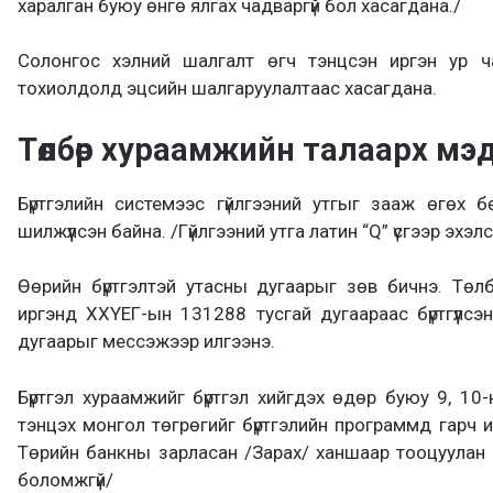
харалган буюу өнгө ялгах чадваргүй бол хасагдана./
Солонгос хэлний шалгалт өгч тэнцсэн иргэн ур ч
тохиолдолд эцсийн шалгаруулалтаас хасагдана.
Төлбөр хураамжийн талаарх мэ
Бүртгэлийн системээс гүйлгээний утгыг зааж өгөх б
шилжүүлсэн байна. /Гүйлгээний утга латин “Q” үсгээр эхэл
Өөрийн бүртгэлтэй утасны дугаарыг зөв бичнэ. Төл
иргэнд ХХҮЕГ-ын 131288 тусгай дугаараас бүртгүүлсэ
дугаарыг мессэжээр илгээнэ.
Бүртгэл хураамжийг бүртгэл хийгдэх өдөр буюу 9, 10
тэнцэх монгол төгрөгийг бүртгэлийн программд гарч 
Төрийн банкны зарласан /Зарах/ ханшаар тооцуулан 
боломжгүй/