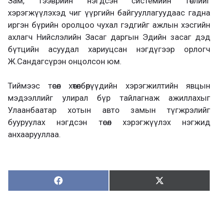
Зам, тээврийн нэгдсэн системийн төслийг
хэрэгжүүлэхэд чиг үүргийн байгууллагуудаас гадна
иргэн бүрийн оролцоо чухал гэдгийг ажлын хэсгийн
ахлагч Нийслэлийн Засаг даргын Эдийн засаг дэд
бүтцийн асуудал хариуцсан нэгдүгээр орлогч
Ж.Сандагсүрэн онцолсон юм.
Тиймээс төсөл хөтөлбөрүүдийн хэрэгжилтийн явцын
мэдээллийг улирал бүр тайлагнаж ажиллахыг
Улаанбаатар хотын авто замын түгжрэлийг
бууруулах нэгдсэн төсөл хэрэгжүүлэх нэгжид
анхаарууллаа.
Хуваалцах:
Түгээх:
Х
Т
у
ү
в
г
а
э
а
э