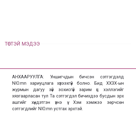
л
х
ц
а
х
ТӨСТЭЙ МЭДЭЭ
АНХААРУУЛГА: Уншигчдын бичсэн сэтгэгдэлд
NIO.mn хариуцлага хүлээхгүй болно. Бид ХХЗХ-ын
журмын дагуу зүй зохисгүй зарим үг, хэллэгийг
хязгаарласан тул Та сэтгэгдэл бичихдээ бусдын эрх
ашгийг хүндэтгэн үзнэ үү. Хэм хэмжээ зөрчсөн
сэтгэгдлийг NIO.mn устгах эрхтэй.