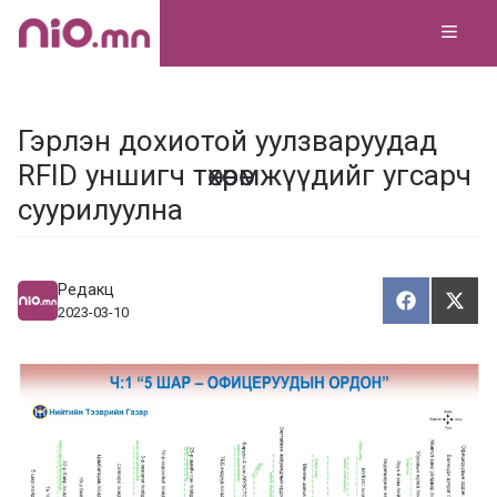
Skip
MEN
to
content
Гэрлэн дохиотой уулзваруудад
RFID уншигч төхөөрөмжүүдийг угсарч
суурилуулна
Редакц
Хуваалца
Түг
Х
Т
2023-03-10
у
ү
в
г
а
э
а
э
л
х
ц
а
х