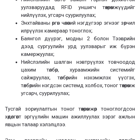
уулзваруудад RFID уншигч төхөөрөмжүүдийг
нийлүүлэх, угсарч суурилуулах;
Энхтайваны өргөн чөлөөний нэгдүгээр эгнээг зөрчил
илрүүлэх камераар тоноглох;
Баянгол дүүрэг, модны 2 болон Тээврийн
дээд сургуулийн урд уулзварыг иж бүрэн
камержуулах;
Нийслэлийн шалган нэвтрүүлэх товчоодод
цахим төлбөр, хураамжийн системийг
сайжруулах, төлбөрийн нэхэмжлэх үүсгэх,
төлбөрийн нэгдсэн системд холбох, тоног төхөөрөмж
угсарч, суурилуулах;
Тусгай зориулалтын тоног төхөөрөмжөөр тоноглогдсон
хөдөлгөөнт эргүүлийн машин ажиллуулах зэрэг ажлын
явцын талаар хэлэлцлээ.