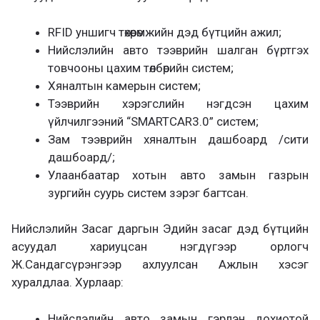
RFID уншигч төхөөрөмжийн дэд бүтцийн ажил;
Нийслэлийн авто тээврийн шалган бүртгэх
товчооны цахим төлбөрийн систем;
Хяналтын камерын систем;
Тээврийн хэрэгслийн нэгдсэн цахим
үйлчилгээний “SMARTCAR3.0” систем;
Зам тээврийн хяналтын дашбоард /сити
дашбоард/;
Улаанбаатар хотын авто замын газрын
зургийн суурь систем зэрэг багтсан.
Нийслэлийн Засаг даргын Эдийн засаг дэд бүтцийн
асуудал хариуцсан нэгдүгээр орлогч
Ж.Сандагсүрэнгээр ахлуулсан Ажлын хэсэг
хуралдлаа. Хурлаар:
Нийслэлийн авто замын гэрлэн дохиотой