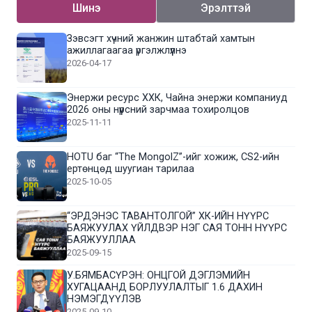
Шинэ
Эрэлттэй
Зэвсэгт хүчний жанжин штабтай хамтын
ажиллагаагаа үргэлжлүүлнэ
2026-04-17
Энержи ресурс ХХК, Чайна энержи компаниуд
2026 оны нүүрсний зарчмаа тохиролцов
2025-11-11
HOTU баг “The MongolZ”-ийг хожиж, CS2-ийн
ертөнцөд шуугиан тарилаа
2025-10-05
“ЭРДЭНЭС ТАВАНТОЛГОЙ” ХК-ИЙН НҮҮРС
БАЯЖУУЛАХ ҮЙЛДВЭР НЭГ САЯ ТОНН НҮҮРС
БАЯЖУУЛЛАА
2025-09-15
У.БЯМБАСҮРЭН: ОНЦГОЙ ДЭГЛЭМИЙН
ХУГАЦААНД БОРЛУУЛАЛТЫГ 1.6 ДАХИН
НЭМЭГДҮҮЛЭВ
2025-09-10