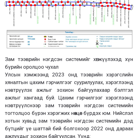
Зам тээврийн нэгдсэн системийг хөгжүүлэхэд хүн
бүрийн оролцоо чухал
Улсын хэмжээнд 2023 онд тээврийн хэрэгслийн
хяналтын цахим гэрчилгээг суурилуулах, хэрэглээнд
нэвтрүүлэх ажлыг зохион байгуулахаар бэлтгэл
ажлыг хангаад буй. Цахим гэрчилгээг хэрэглээнд
нэвтрүүлснээр зам тээврийн нэгдсэн системийн
тогтолцоо бүрэн хэрэгжих нөхцөл бүрдэх юм. Нийслэл
хотын хувьд зам тээврийн нэгдсэн системийн дэд
бүтцийг үе шаттай бий болгохоор 2022 онд дараах
ажлуудыг зохион байгуулсан. Үүнд: