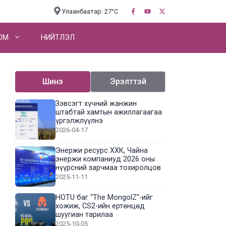
Улаанбаатар: 27°C
OM
НИЙТЛЭЛ
Шинэ
Эрэлттэй
Зэвсэгт хүчний жанжин
штабтай хамтын ажиллагаагаа
үргэлжлүүлнэ
2026-04-17
Энержи ресурс ХХК, Чайна
энержи компаниуд 2026 оны
нүүрсний зарчмаа тохиролцов
2025-11-11
HOTU баг “The MongolZ”-ийг
хожиж, CS2-ийн ертөнцөд
шуугиан тарилаа
2025-10-05