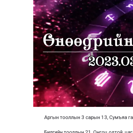
Аргын тооллын 3 сарын 13, Сумъяа га
Билгийн тооллын 21, Онгоц одтой, цага