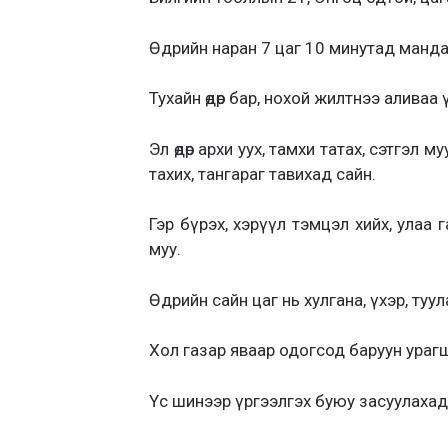
Өдрийн наран 7 цаг 10 минутад манда
Тухайн өдөр бар, нохой жилтнээ аливаа 
Эл өдөр архи уух, тамхи татах, сэтгэл м
тахих, тангараг тавихад сайн.
Гэр бүрэх, хэрүүл тэмцэл хийх, улаа г
муу.
Өдрийн сайн цаг нь хулгана, үхэр, туул
Хол газар яваар одогсод баруун урагш 
Үс шинээр үргээлгэх буюу засуулаха