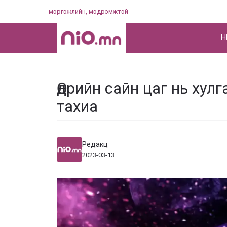
Skip
мэргэжлийн, мэдрэмжтэй
to
content
НҮ
Өдрийн сайн цаг нь хулга
тахиа
Редакц
2023-03-13