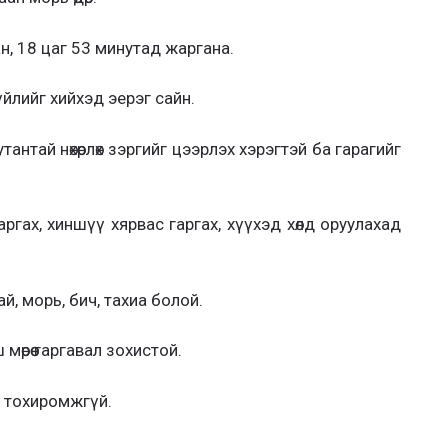
н, 18 цаг 53 минутад жаргана.
үйлийг хийхэд эерэг сайн.
уутантай нөхөрлөх зэргийг цээрлэх хэрэгтэй ба гарагийг
аргах, хиншүү хярвас гаргах, хүүхэд хөлд оруулахад
ай, морь, бич, тахиа болой.
мөрөө гаргавал зохистой.
д тохиромжгүй.