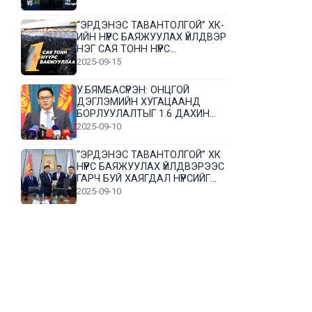
“ЭРДЭНЭС ТАВАНТОЛГОЙ” ХК-
ИЙН НҮҮРС БАЯЖУУЛАХ ҮЙЛДВЭР
НЭГ САЯ ТОНН НҮҮРС
БАЯЖУУЛЛАА
2025-09-15
У.БЯМБАСҮРЭН: ОНЦГОЙ
ДЭГЛЭМИЙН ХУГАЦААНД
БОРЛУУЛАЛТЫГ 1.6 ДАХИН
НЭМЭГДҮҮЛЭВ
2025-09-10
“ЭРДЭНЭС ТАВАНТОЛГОЙ” ХК
НҮҮРС БАЯЖУУЛАХ ҮЙЛДВЭРЭЭС
ГАРЧ БУЙ ХАЯГДАЛ НҮҮРСИЙГ
ДАХИН БОЛОВСРУУЛНА
2025-09-10
Л.Гүндалай: Дүр эсгэсэн худал
хуурмагтай эвлэрч чаддаггүй
нь миний алдаа байж магадгүй
2025-09-05
ЦОГТЦЭЦИЙ СУМЫН ЦАГААН-
ОВОО, СИЙРСТ БАГИЙН
ИРГЭДИЙН ТӨЛӨӨЛӨЛ НҮҮРС