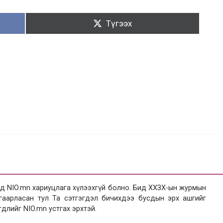
Түгээх:
Түгээх
 NIO.mn хариуцлага хүлээхгүй болно. Бид ХХЗХ-ын журмын
язгаарласан тул Та сэтгэгдэл бичихдээ бусдын эрх ашгийг
гдлийг NIO.mn устгах эрхтэй.