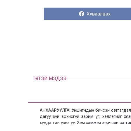
Хуваалцах:
Хуваалцах
ТӨСТЭЙ МЭДЭЭ
АНХААРУУЛГА: Уншигчдын бичсэн сэтгэгдэлд
дагуу зүй зохисгүй зарим үг, хэллэгийг х
хүндэтгэн үзнэ үү. Хэм хэмжээ зөрчсөн сэтгэ