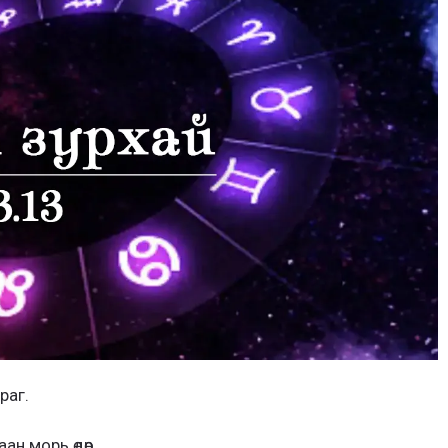
раг.
ан морь өдөр.