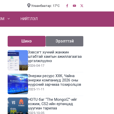
Улаанбаатар: 17°C
OM
НИЙТЛЭЛ
Шинэ
Эрэлттэй
Зэвсэгт хүчний жанжин
штабтай хамтын ажиллагаагаа
үргэлжлүүлнэ
2026-04-17
Энержи ресурс ХХК, Чайна
энержи компаниуд 2026 оны
нүүрсний зарчмаа тохиролцов
2025-11-11
HOTU баг “The MongolZ”-ийг
хожиж, CS2-ийн ертөнцөд
шуугиан тарилаа
2025-10-05