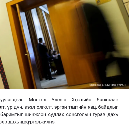
улагдсан Монгол Улсын Хөгжлийн банкнаас
илт, үр дүн, зээл олголт, эргэн төлөлтийн явц, байдлыг
 баримтыг шинжлэн судлах сонсголын гурав дахь
оёр дахь өдрөө үргэлжилнэ.