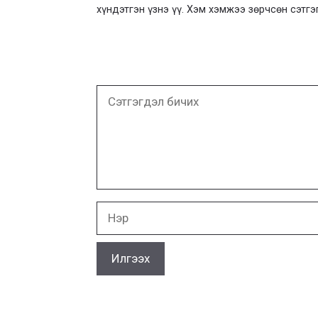
хүндэтгэн үзнэ үү. Хэм хэмжээ зөрчсөн сэтгэ
Сэтгэгдэл
бичих
Нэр