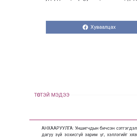
Хуваалцах:
Хуваалцах
ТӨСТЭЙ МЭДЭЭ
АНХААРУУЛГА: Уншигчдын бичсэн сэтгэгдэлд
дагуу зүй зохисгүй зарим үг, хэллэгийг х