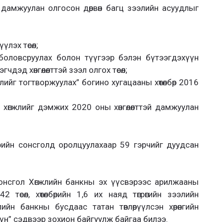
дамжуулан олгосон дөрвөн багц зээлийн асуудлыг
үлэх төсөл;
оловсруулах болон түүгээр бэлэн бүтээгдэхүүн
дэд хөнгөлөлттэй зээл олгох төсөл;
ийг тогтворжуулах” богино хугацааны хөтөлбөр 2016
 хөгжлийг дэмжих 2020 оны хөнгөлөлттэй дамжуулан
дрийн сонсголд оролцуулахаар 59 гэрчийг дуудсан
онсгол Хөгжлийн банкны эх үүсвэрээс арилжааны
өсөл, хөтөлбөрийн 1,6 их наяд төгрөгийн зээлийн
ийн банкны бусдаас татан төвлөрүүлсэн хөрөнгийн
дүн” сэдвээр зохион байгуулж байгаа билээ.