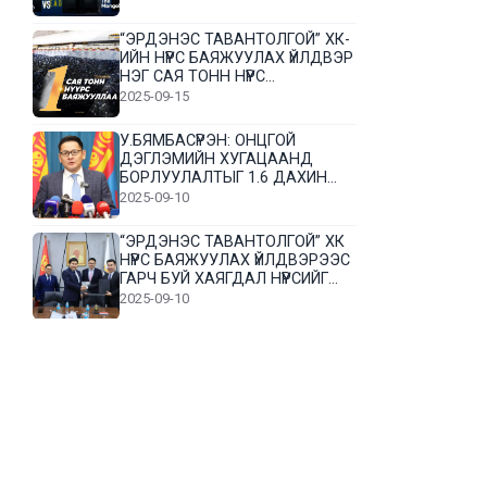
“ЭРДЭНЭС ТАВАНТОЛГОЙ” ХК-
ИЙН НҮҮРС БАЯЖУУЛАХ ҮЙЛДВЭР
НЭГ САЯ ТОНН НҮҮРС
БАЯЖУУЛЛАА
2025-09-15
У.БЯМБАСҮРЭН: ОНЦГОЙ
ДЭГЛЭМИЙН ХУГАЦААНД
БОРЛУУЛАЛТЫГ 1.6 ДАХИН
НЭМЭГДҮҮЛЭВ
2025-09-10
“ЭРДЭНЭС ТАВАНТОЛГОЙ” ХК
НҮҮРС БАЯЖУУЛАХ ҮЙЛДВЭРЭЭС
ГАРЧ БУЙ ХАЯГДАЛ НҮҮРСИЙГ
ДАХИН БОЛОВСРУУЛНА
2025-09-10
Л.Гүндалай: Дүр эсгэсэн худал
хуурмагтай эвлэрч чаддаггүй
нь миний алдаа байж магадгүй
2025-09-05
ЦОГТЦЭЦИЙ СУМЫН ЦАГААН-
ОВОО, СИЙРСТ БАГИЙН
ИРГЭДИЙН ТӨЛӨӨЛӨЛ НҮҮРС