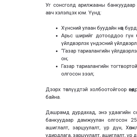
Уг сонсголд арилжааны банкуудаар 
авч хэлэлцэх юм. Үүнд:
Хүнсний улаан буудайн нөөц бүрдү
Арьс ширийг дотооддоо гүн б
үйлдвэрлэх үндэсний үйлдвэрлэгч
“Газар тариалангийн үйлдвэрлэл
он;
Газар тариалангийн тогтвортой
олгосон зээл;
Дээрх төслүүдтэй холбоотойгоор өнөө
байна.
Дашрамд дурдахад, энэ удаагийн с
банкуудаар дамжуулан олгосон 2542 т
ашиглалт, зарцуулалт, үр дүн, Хөгжл
удирдлага, зарцуулалт, ашиглалт, үр 