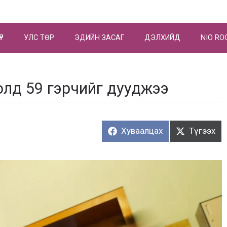
ҮР
УЛС ТӨР
ЭДИЙН ЗАСАГ
ДЭЛХИЙД
NIO RO
олд 59 гэрчийг дууджээ
Хуваалцах:
Түгээх:
Хуваалцах
Түгээх