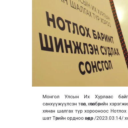
Монгол Улсын Их Хурлаас байгу
санхүүжүүлсэн төсөл, хөтөлбөрийн хэрэгж
хянан шалгах түр хорооноос Нотлох
шат Төрийн ордноо өнөөдөр /2023.03.14/ х