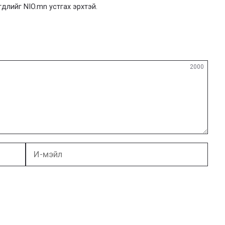
гдлийг NIO.mn устгах эрхтэй.
2000
И-
мэйл