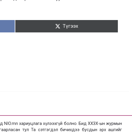
Түгээх:
Түгээх
 NIO.mn хариуцлага хүлээхгүй болно. Бид ХХЗХ-ын журмын
язгаарласан тул Та сэтгэгдэл бичихдээ бусдын эрх ашгийг