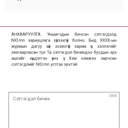
АНХААРУУЛГА: Уншигчдын бичсэн сэтгэгдэлд
NIO.mn хариуцлага хүлээхгүй болно. Бид ХХЗХ-ын
журмын дагуу зүй зохисгүй зарим үг, хэллэгийг
хязгаарласан тул Та сэтгэгдэл бичихдээ бусдын эрх
ашгийг хүндэтгэн үзнэ үү. Хэм хэмжээ зөрчсөн
сэтгэгдлийг NIO.mn устгах эрхтэй.
Сэтгэгдэл
2000
бичих