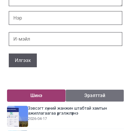
Нэр
И-
мэйл
Шинэ
Эрэлттэй
Зэвсэгт хүчний жанжин штабтай хамтын
ажиллагаагаа үргэлжлүүлнэ
2026-04-17