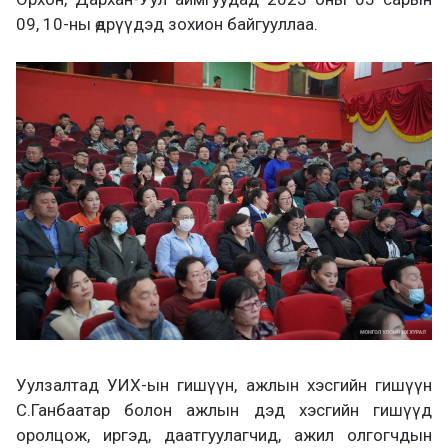
09, 10-ны өдрүүдэд зохион байгууллаа.
Уулзалтад УИХ-ын гишүүн, ажлын хэсгийн гишүүн
С.Ганбаатар болон ажлын дэд хэсгийн гишүүд
оролцож, иргэд, даатгуулагчид, ажил олгогчдын