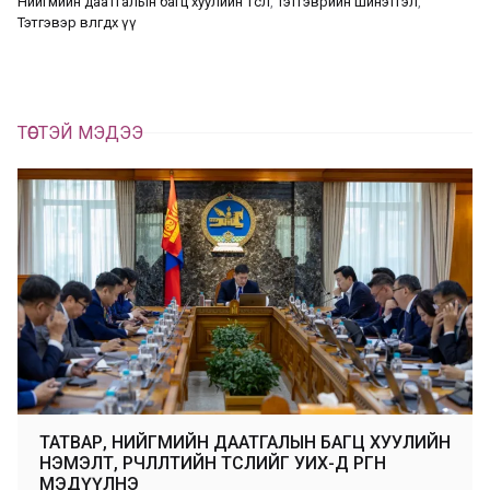
Нийгмийн даатгалын багц хуулийн төсөл
, 
Тэтгэврийн шинэтгэл
, 
х
Тэтгэвэр өвлөгдөх үү
ТӨСТЭЙ МЭДЭЭ
ТАТВАР, НИЙГМИЙН ДААТГАЛЫН БАГЦ ХУУЛИЙН
НЭМЭЛТ, ӨӨРЧЛӨЛТИЙН ТӨСЛИЙГ УИХ-Д ӨРГӨН
МЭДҮҮЛНЭ