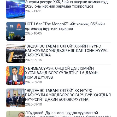
Энержи ресурс ХХК, Чайна энержи компаниуд
2026 оны нүүрсний зарчмаа тохиролцов
2025-11-11
HOTU баг “The MongolZ”-ийг хожиж, CS2-ийн
ертөнцөд шуугиан тарилаа
2025-10-05
“ЭРДЭНЭС ТАВАНТОЛГОЙ” ХК-ИЙН НҮҮРС
БАЯЖУУЛАХ ҮЙЛДВЭР НЭГ САЯ ТОНН НҮҮРС
БАЯЖУУЛЛАА
2025-09-15
У.БЯМБАСҮРЭН: ОНЦГОЙ ДЭГЛЭМИЙН
ХУГАЦААНД БОРЛУУЛАЛТЫГ 1.6 ДАХИН
НЭМЭГДҮҮЛЭВ
2025-09-10
“ЭРДЭНЭС ТАВАНТОЛГОЙ” ХК НҮҮРС
БАЯЖУУЛАХ ҮЙЛДВЭРЭЭС ГАРЧ БУЙ ХАЯГДАЛ
НҮҮРСИЙГ ДАХИН БОЛОВСРУУЛНА
2025-09-10
Л.Гүндалай: Дүр эсгэсэн худал хуурмагтай