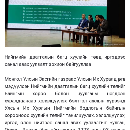
Нийгмийн даатгалын багц хуулийн төсөлд иргэдээс
санал авах уулзалт зохион байгууллаа
Монгол Улсын Засгийн газраас Улсын Их Хуралд өргөн
мэдүүлсэн Нийгмийн даатгалын багц хуулийн төслийг
Байнгын хороо болон чуулганы нэгдсэн
хуралдаанаар хэлэлцүүлэх бэлтгэл ажлын хүрээнд
Улсын Их Хурлын Нийгмийн бодлогын байнгын
хорооноос хуулийн төслийг танилцуулах, хэлэлцүүлэх,
иргэд олон нийтээс санал авах уулзалтыг Булган,
Орхон, Дархан-Уул аймгуудад 2023 оны 03 сарын