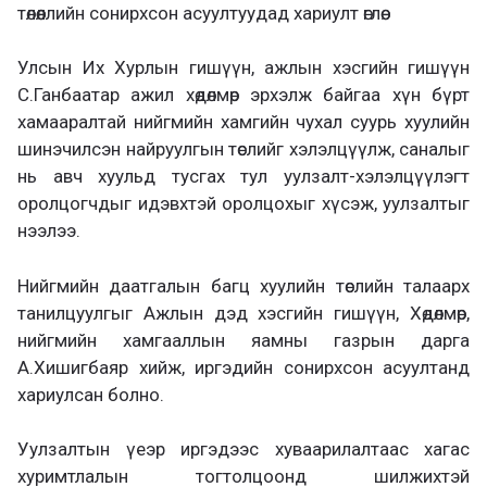
төлөөллийн сонирхсон асуултуудад хариулт өглөө.
Улсын Их Хурлын гишүүн, ажлын хэсгийн гишүүн
С.Ганбаатар ажил хөдөлмөр эрхэлж байгаа хүн бүрт
хамааралтай нийгмийн хамгийн чухал суурь хуулийн
шинэчилсэн найруулгын төслийг хэлэлцүүлж, саналыг
нь авч хуульд тусгах тул уулзалт-хэлэлцүүлэгт
оролцогчдыг идэвхтэй оролцохыг хүсэж, уулзалтыг
нээлээ.
Нийгмийн даатгалын багц хуулийн төслийн талаарх
танилцуулгыг Ажлын дэд хэсгийн гишүүн, Хөдөлмөр,
нийгмийн хамгааллын яамны газрын дарга
А.Хишигбаяр хийж, иргэдийн сонирхсон асуултанд
хариулсан болно.
Уулзалтын үеэр иргэдээс хуваарилалтаас хагас
хуримтлалын тогтолцоонд шилжихтэй