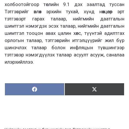
холбоотойгоор төслийн 9.1 дэх заалтад туссан
Тэтгэврийг өвлөх эрхийн тухай, хүнд нөхцөлөөр эрт
тэтгэвэрт гарах талаар, нийгмийн даатгалын
шимтгэл нэмэгдэх эсэх талаар, нийгмийн даатгалын
шимтгэл тооцон авах цалин хөлс, түүнтэй адилтгах
орлогын талаар, тэтгэврийн итгэлцүүрийг жил бүр
шинэчлэх талаар болон инфляцын түвшингээр
тэтгэвэр нэмэгдүүлэх талаар асуулт асууж, саналаа
илэрхийллээ.
Хуваалцах:
Түгээх:
Х
Т
у
ү
в
г
а
э
а
э
л
х
ц
а