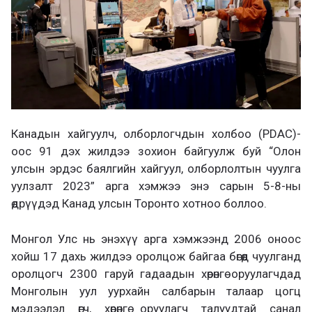
Канадын хайгуулч, олборлогчдын холбоо (PDAC)-
оос 91 дэх жилдээ зохион байгуулж буй “Олон
улсын эрдэс баялгийн хайгуул, олборлолтын чуулга
уулзалт 2023” арга хэмжээ энэ сарын 5-8-ны
өдрүүдэд Канад улсын Торонто хотноо боллоо.
Монгол Улс нь энэхүү арга хэмжээнд 2006 оноос
хойш 17 дахь жилдээ оролцож байгаа бөгөөд чуулганд
оролцогч 2300 гаруй гадаадын хөрөнгө оруулагчдад
Монголын уул уурхайн салбарын талаар цогц
мэдээлэл өгч, хөрөнгө оруулагч талуудтай санал