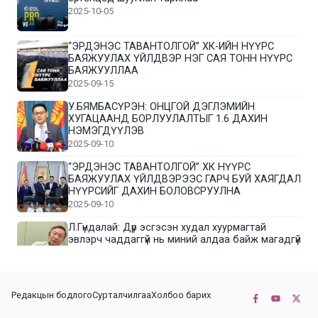
2025-10-05
“ЭРДЭНЭС ТАВАНТОЛГОЙ” ХК-ИЙН НҮҮРС
БАЯЖУУЛАХ ҮЙЛДВЭР НЭГ САЯ ТОНН НҮҮРС
БАЯЖУУЛЛАА
2025-09-15
У.БЯМБАСҮРЭН: ОНЦГОЙ ДЭГЛЭМИЙН
ХУГАЦААНД БОРЛУУЛАЛТЫГ 1.6 ДАХИН
НЭМЭГДҮҮЛЭВ
2025-09-10
“ЭРДЭНЭС ТАВАНТОЛГОЙ” ХК НҮҮРС
БАЯЖУУЛАХ ҮЙЛДВЭРЭЭС ГАРЧ БУЙ ХАЯГДАЛ
НҮҮРСИЙГ ДАХИН БОЛОВСРУУЛНА
2025-09-10
Л.Гүндалай: Дүр эсгэсэн худал хуурмагтай
эвлэрч чаддаггүй нь миний алдаа байж магадгүй
2025-09-05
ЦОГТЦЭЦИЙ СУМЫН ЦАГААН-ОВОО, СИЙРСТ
Редакцын бодлого
Сурталчилгаа
Холбоо барих
БАГИЙН ИРГЭДИЙН ТӨЛӨӨЛӨЛ НҮҮРС
БАЯЖУУЛАХ ҮЙЛДВЭРТЭЙ ТАНИЛЦЛАА