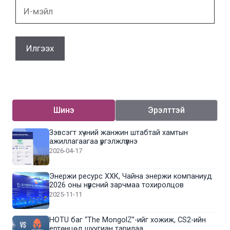
И-
мэйл
Шинэ
Эрэлттэй
Зэвсэгт хүчний жанжин штабтай хамтын
ажиллагаагаа үргэлжлүүлнэ
2026-04-17
Энержи ресурс ХХК, Чайна энержи компаниуд
2026 оны нүүрсний зарчмаа тохиролцов
2025-11-11
HOTU баг “The MongolZ”-ийг хожиж, CS2-ийн
ертөнцөд шуугиан тарилаа