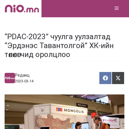
Skip
MEN
to
content
“PDAC-2023” чуулга уулзалтад
“Эрдэнэс Тавантолгой” ХК-ийн
төлөөлөгчид оролцлоо
Редакц
Хуваалца
Түг
Х
Т
2023-03-14
у
ү
в
г
а
э
а
э
л
х
ц
а
х