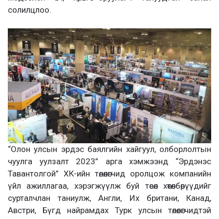
солилцлоо.
“Олон улсын эрдэс баялгийн хайгуул, олборлолтын
чуулга уулзалт 2023” арга хэмжээнд “Эрдэнэс
Тавантолгой” ХК-ийн төлөөлөгчид оролцож компанийн
үйл ажиллагаа, хэрэгжүүлж буй төсөл хөтөлбөрүүдийг
сурталчлан таниулж, Англи, Их британи, Канад,
Австри, Бүгд найрамдах Турк улсын төлөөлөгчидтэй