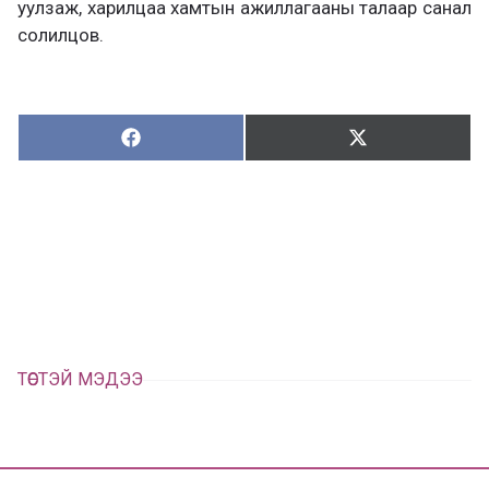
уулзаж, харилцаа хамтын ажиллагааны талаар санал
солилцов.
Хуваалцах:
Түгээх:
Х
Т
у
ү
в
г
а
э
а
э
л
х
ц
а
х
ТӨСТЭЙ МЭДЭЭ