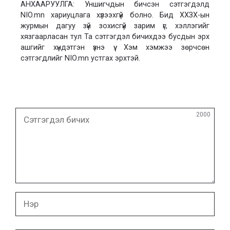
АНХААРУУЛГА: Уншигчдын бичсэн сэтгэгдэлд
NIO.mn хариуцлага хүлээхгүй болно. Бид ХХЗХ-ын
журмын дагуу зүй зохисгүй зарим үг, хэллэгийг
хязгаарласан тул Та сэтгэгдэл бичихдээ бусдын эрх
ашгийг хүндэтгэн үзнэ үү. Хэм хэмжээ зөрчсөн
сэтгэгдлийг NIO.mn устгах эрхтэй.
Сэтгэгдэл
2000
бичих
Нэр