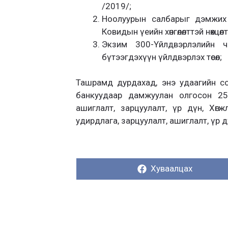
/2019/;
Ноолуурын салбарыг дэмжих хөн
Ковидын үеийн хөнгөлөлттэй нөхцөл
Экзим 300-Үйлдвэрлэлийн ч
бүтээгдэхүүн үйлдвэрлэх төсөл;
Ташрамд дурдахад, энэ удаагийн с
банкуудаар дамжуулан олгосон 2542 т
ашиглалт, зарцуулалт, үр дүн, Хөгжл
удирдлага, зарцуулалт, ашиглалт, үр 
Хуваалцах:
Хуваалцах