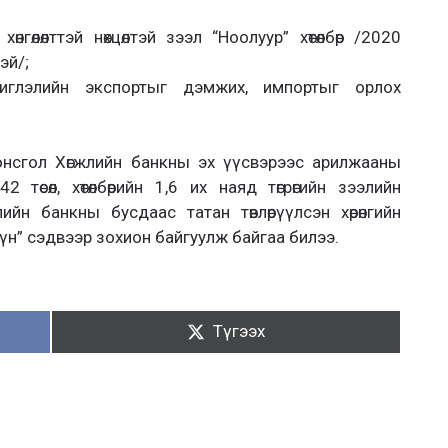
гөлөлттэй нөхцөлтэй зээл “Ноолуур” хөтөлбөр /2020
тэй/;
иглэлийн экспортыг дэмжих, импортыг орлох
онсгол Хөгжлийн банкны эх үүсвэрээс арилжааны
өсөл, хөтөлбөрийн 1,6 их наяд төгрөгийн зээлийн
ийн банкны бусдаас татан төвлөрүүлсэн хөрөнгийн
дүн” сэдвээр зохион байгуулж байгаа билээ.
Түгээх:
Түгээх