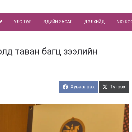
ҮР
УЛС ТӨР
ЭДИЙН ЗАСАГ
ДЭЛХИЙД
NIO RO
олд таван багц зээлийн
Хуваалцах:
Түгээх:
Хуваалцах
Түгээх