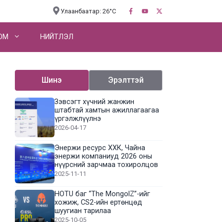
Улаанбаатар: 26°C
OM
НИЙТЛЭЛ
Шинэ
Эрэлттэй
Зэвсэгт хүчний жанжин
штабтай хамтын ажиллагаагаа
үргэлжлүүлнэ
2026-04-17
Энержи ресурс ХХК, Чайна
энержи компаниуд 2026 оны
нүүрсний зарчмаа тохиролцов
2025-11-11
HOTU баг “The MongolZ”-ийг
хожиж, CS2-ийн ертөнцөд
шуугиан тарилаа
2025-10-05