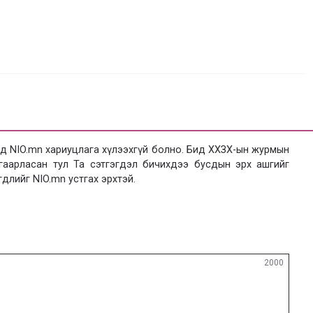
 NIO.mn хариуцлага хүлээхгүй болно. Бид ХХЗХ-ын журмын
язгаарласан тул Та сэтгэгдэл бичихдээ бусдын эрх ашгийг
гдлийг NIO.mn устгах эрхтэй.
2000