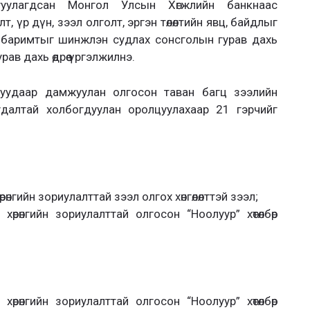
улагдсан Монгол Улсын Хөгжлийн банкнаас
илт, үр дүн, зээл олголт, эргэн төлөлтийн явц, байдлыг
 баримтыг шинжлэн судлах сонсголын гурав дахь
урав дахь өдрөө үргэлжилнэ.
куудаар дамжуулан олгосон таван багц зээлийн
уудалтай холбогдуулан оролцуулахаар 21 гэрчийг
өнгийн зориулалттай зээл олгох хөнгөлөлттэй зээл;
өрөнгийн зориулалттай олгосон “Ноолуур” хөтөлбөр
өрөнгийн зориулалттай олгосон “Ноолуур” хөтөлбөр