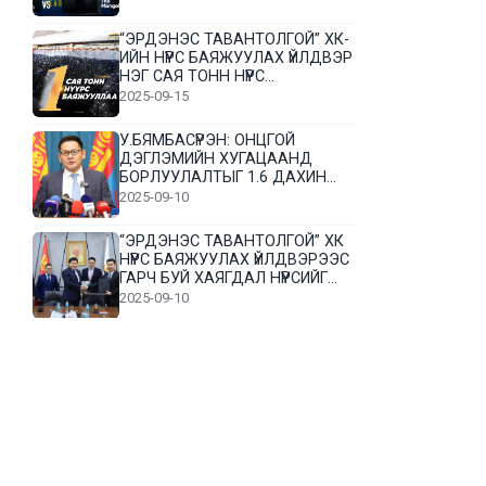
“ЭРДЭНЭС ТАВАНТОЛГОЙ” ХК-
ИЙН НҮҮРС БАЯЖУУЛАХ ҮЙЛДВЭР
НЭГ САЯ ТОНН НҮҮРС
БАЯЖУУЛЛАА
2025-09-15
У.БЯМБАСҮРЭН: ОНЦГОЙ
ДЭГЛЭМИЙН ХУГАЦААНД
БОРЛУУЛАЛТЫГ 1.6 ДАХИН
НЭМЭГДҮҮЛЭВ
2025-09-10
“ЭРДЭНЭС ТАВАНТОЛГОЙ” ХК
НҮҮРС БАЯЖУУЛАХ ҮЙЛДВЭРЭЭС
ГАРЧ БУЙ ХАЯГДАЛ НҮҮРСИЙГ
ДАХИН БОЛОВСРУУЛНА
2025-09-10
Л.Гүндалай: Дүр эсгэсэн худал
хуурмагтай эвлэрч чаддаггүй
нь миний алдаа байж магадгүй
2025-09-05
ЦОГТЦЭЦИЙ СУМЫН ЦАГААН-
ОВОО, СИЙРСТ БАГИЙН
ИРГЭДИЙН ТӨЛӨӨЛӨЛ НҮҮРС