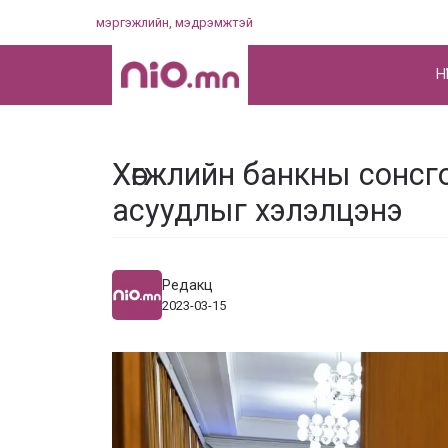
Skip
мэргэжлийн, мэдрэмжтэй
to
content
НҮ
Хөгжлийн банкны сонсг
асуудлыг хэлэлцэнэ
Редакц
2023-03-15