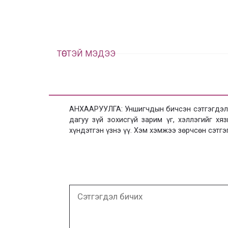
ТӨСТЭЙ МЭДЭЭ
АНХААРУУЛГА: Уншигчдын бичсэн сэтгэгдэлд
дагуу зүй зохисгүй зарим үг, хэллэгийг х
хүндэтгэн үзнэ үү. Хэм хэмжээ зөрчсөн сэтгэ
Сэтгэгдэл
бичих