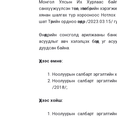
Монгол Улсын Их Хурлаас байгу
санхүүжүүлсэн төсөл, хөтөлбөрийн хэрэгж
хянан шалгах түр хорооноос Нотлох
шат Төрийн ордноо өнөөдөр /2023.03.15/ г
Өнөөдрийн сонсголд арилжааны бан
асуудлыг авч хэлэлцэх бөгөөд уг ас
дуудсан байна.
Үдээс өмнө:
Ноолуурын салбарт эргэлтийн хөр
Ноолуурын салбарт эргэлтийн х
/2018/;
Үдээс хойш:
Ноолуурын салбарт эргэлтийн х