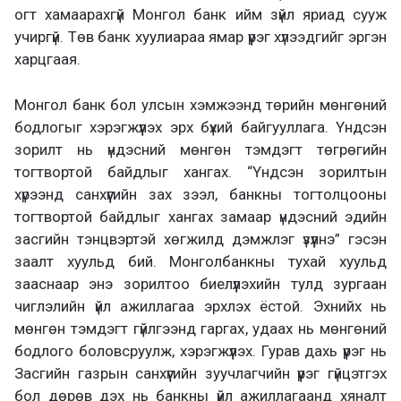
огт хамаарахгүй Монгол банк ийм зүйл яриад сууж
учиргүй. Төв банк хуулиараа ямар үүрэг хүлээдгийг эргэн
харцгаая.
Монгол банк бол улсын хэмжээнд төрийн мөнгөний
бодлогыг хэрэгжүүлэх эрх бүхий байгууллага. Үндсэн
зорилт нь үндэсний мөнгөн тэмдэгт төгрөгийн
тогтвортой байдлыг хангах. “Үндсэн зорилтын
хүрээнд санхүүгийн зах зээл, банкны тогтолцооны
тогтвортой байдлыг хангах замаар үндэсний эдийн
засгийн тэнцвэртэй хөгжилд дэмжлэг үзүүлнэ” гэсэн
заалт хуульд бий. Монголбанкны тухай хуульд
зааснаар энэ зорилтоо биелүүлэхийн тулд зургаан
чиглэлийн үйл ажиллагаа эрхлэх ёстой. Эхнийх нь
мөнгөн тэмдэгт гүйлгээнд гаргах, удаах нь мөнгөний
бодлого боловсруулж, хэрэгжүүлэх. Гурав дахь үүрэг нь
Засгийн газрын санхүүгийн зуучлагчийн үүрэг гүйцэтгэх
бол дөрөв дэх нь банкны үйл ажиллагаанд хяналт