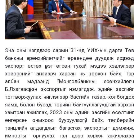
Энэ оны нэгдүгээр сарын 31-нд УИХ-ын дарга Төв
банкны ерөнхийлөгчийг өрөөндөө дуудаж ирүүлээд
экспорт өсгөх үүрэг өгсөн тухай мэдээ хэвлэлээр
хөвөрснийг анзаарч харсан нь цөөхөн байх. Тэр
албан мэдээнд “Монголбанкны ерөнхийлөгч
Б.Лхагвасүрэн экспортыг нэмэгдүүлж, эдийн засгийг
тогтворжуулах чиглэлээр Засгийн газар, холбогдох
яамд болон бусад төрийн байгууллагуудтай хэрхэн
хамтран ажиллах, 2023 оны эдийн засгийн өсөлтийг
өнгөрсөн оныхоос бууруулахгүй байх, төлбөрийн
тэнцлийн алдагдлыг багасгах, экспортыг дэмжиж,
импортыг орлуулах тал дээр хэрхэн ажиллахаа