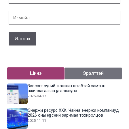
И-
мэйл
Шинэ
Эрэлттэй
Зэвсэгт хүчний жанжин штабтай хамтын
ажиллагаагаа үргэлжлүүлнэ
2026-04-17
Энержи ресурс ХХК, Чайна энержи компаниуд
2026 оны нүүрсний зарчмаа тохиролцов
2025-11-11