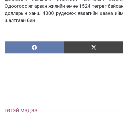
Одоогоос яг арван жилийн өмнө 1524 төгрөг байсан
долларын ханш 4000 рүү дөхөж яваагийн цаана ийм
шалтгаан бий.
Хуваалцах:
Түгээх:
Х
Т
у
в
г
а
э
а
э
л
х
ц
а
х
ТӨСТЭЙ МЭДЭЭ