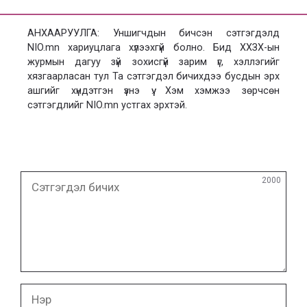
АНХААРУУЛГА: Уншигчдын бичсэн сэтгэгдэлд
NIO.mn хариуцлага хүлээхгүй болно. Бид ХХЗХ-ын
журмын дагуу зүй зохисгүй зарим үг, хэллэгийг
хязгаарласан тул Та сэтгэгдэл бичихдээ бусдын эрх
ашгийг хүндэтгэн үзнэ үү. Хэм хэмжээ зөрчсөн
сэтгэгдлийг NIO.mn устгах эрхтэй.
Сэтгэгдэл
2000
бичих
Нэр