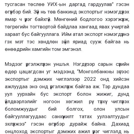
тусгасан төслөө УИХ-ын даргад гардуулав” гэсэн
өгүүлбэр бий. Зүй нь төв банкинд экспортыг нэмэгдүүлэх
ямар ч үүрэг байхгүй. Мөнгөний бодлогоо хэрэгжүүлж,
төгрөгийн тогтвортой байдлаа хангаад явах учиртай
хараат бус байгууллага. Ийм атал экспорт нэмэгдүүлнэ
гэх мэт тэс хөндлөн зүйл яриад сууж байгаа нь
өнөөдрийн хамгийн том эмгэнэл.
Мэдээг үргэлжлүүлэн уншъя. Нэгдүгээр сарын сүүлийн
өдөр цацагдсан уг мэдээнд “Монголбанкны зүгээс
экспортыг дэмжих чиглэлээр 2022 онд хийсэн
ажлуудаа энэ онд үргэлжлүүлж байгаа аж. Тэр дундаа
уул уурхайн бус экспорт болон жижиг, дунд
үйлдвэрлэлийг ногоон хөгжил рүү түлхүү чиглүүлэх
боломжуудыг бий болгох, олон улсын
байгууллагуудаас санхүүжилт татах уулзалтуудыг
эхлүүлжээ” гэсэн өгүүлбэр дурайж байна. Дахиад
онцлоход экспортыг дэмжих ажил үүрэг чиглэлд нь