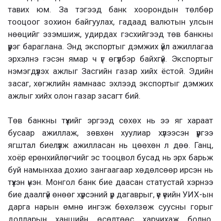
тавих юм. За тэгээд банк хоорондын төлбөр
тооцоог зохион байгуулах, гадаад валютын улсын
нөөцийг эзэмшиж, удирдах гэсхийгээд төв банкны
үүрэг бараглана. Энд экспортыг дэмжих үйл ажиллагаа
эрхэлнэ гэсэн ямар ч үг өгүүлбэр байхгүй. Экспортыг
нэмэгдүүлэх ажлыг Засгийн газар хийх ёстой. Эдийн
засаг, хөгжлийн яамнаас эхлээд экспортыг дэмжих
ажлыг хийх олон газар засагт бий.
Төв банкны түүхийг эргээд сөхөх нь ээ яг хараат
бусаар ажиллаж, зөвхөн хуулиар хүлээсэн үүргээ
ягштал биелүүлж ажилласан нь цөөхөн л дөө. Ганц,
хоёр ерөнхийлөгчийг эс тооцвол бусад нь эрх барьж
буй намынхаа дохио зангаагаар хөдөлсөөр ирсэн нь
түүхэн үнэн. Монгол банк бие даасан статустай хэрнээ
бие даалгүй өнөөг хүрсэний үр дагаврыг, үе үеийн УИХ-ын
дарга нарын өмнө ингэж бөхөлзөж суусны горыг
долларын ханшийн өсөлтөөс харчихаж болно.