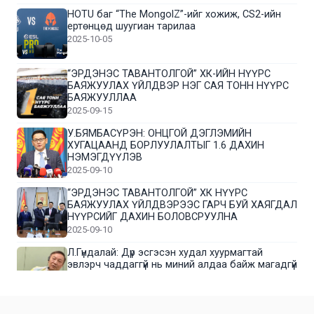
HOTU баг “The MongolZ”-ийг хожиж, CS2-ийн
ертөнцөд шуугиан тарилаа
2025-10-05
“ЭРДЭНЭС ТАВАНТОЛГОЙ” ХК-ИЙН НҮҮРС
БАЯЖУУЛАХ ҮЙЛДВЭР НЭГ САЯ ТОНН НҮҮРС
БАЯЖУУЛЛАА
2025-09-15
У.БЯМБАСҮРЭН: ОНЦГОЙ ДЭГЛЭМИЙН
ХУГАЦААНД БОРЛУУЛАЛТЫГ 1.6 ДАХИН
НЭМЭГДҮҮЛЭВ
2025-09-10
“ЭРДЭНЭС ТАВАНТОЛГОЙ” ХК НҮҮРС
БАЯЖУУЛАХ ҮЙЛДВЭРЭЭС ГАРЧ БУЙ ХАЯГДАЛ
НҮҮРСИЙГ ДАХИН БОЛОВСРУУЛНА
2025-09-10
Л.Гүндалай: Дүр эсгэсэн худал хуурмагтай
эвлэрч чаддаггүй нь миний алдаа байж магадгүй
2025-09-05
ЦОГТЦЭЦИЙ СУМЫН ЦАГААН-ОВОО, СИЙРСТ