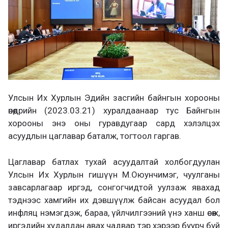
Улсын Их Хурлын Эдийн засгийн байнгын хорооны
өнөөдрийн (2023.03.21) хуралдаанаар тус Байнгын
хорооны энэ оны гуравдугаар сард хэлэлцэх
асуудлын цаглавар баталж, тогтоол гаргав.
Цаглавар батлах тухай асуудалтай холбогдуулан
Улсын Их Хурлын гишүүн М.Оюунчимэг, чуулганы
завсарлагаар иргэд, сонгогчидтой уулзаж явахад
тэднээс хамгийн их дэвшүүлж байсан асуудал бол
инфляц нэмэгдэж, бараа, үйлчилгээний үнэ ханш өсөж,
иргэдийн худалдан авах чадвар тэр хэрээр буурч буй