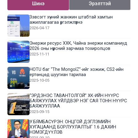
Шинэ
Эрэлттэй
Зэвсэгт хүчний жанжин штабтай хамтын
ажиллагаагаа үргэлжлүүлнэ
2026-04-17
Энержи ресурс ХХК, Чайна энержи компаниуд
2026 оны нүүрсний зарчмаа тохиролцов
2025-11-11
HOTU баг “The MongolZ”-ийг хожиж, CS2-ийн
ертөнцөд шуугиан тарилаа
2025-10-05
“ЭРДЭНЭС ТАВАНТОЛГОЙ” ХК-ИЙН НҮҮРС
БАЯЖУУЛАХ ҮЙЛДВЭР НЭГ САЯ ТОНН НҮҮРС
БАЯЖУУЛЛАА
2025-09-15
У.БЯМБАСҮРЭН: ОНЦГОЙ ДЭГЛЭМИЙН
ХУГАЦААНД БОРЛУУЛАЛТЫГ 1.6 ДАХИН
НЭМЭГДҮҮЛЭВ
2025-09-10