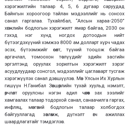
хэрэгжилтийн талаар 4, 5, 6 дугаар саруудад
Байнгын хороогоор тайлан мэдээллийг нь сонсох
санал гаргалаа. Тухайлбал, “Алсын хараа-2050”
хөгжлийн бодлогын хэрэгжилт ямар байгаа, 2030 он
гэхэд нэг хүнд ногдох дотоодын нийт
бүтээгдэхүүний хэмжээ 8000 ам.долларт хүрч чадах
эсэх, бүтээмжийг өсөлт, түүний тооцож байгаа
аргачлал, томоохон төслүүдийг эдийн засгийн
эргэлтэнд оруулах зорилтын хэрэгжилт зэрэг
асуудлуудаар сонсгол, мэдээллийг цаглаварт тусгаж
хэрэгжүүлэх санал дэвшүүлэв. Мөн Улсын Их Хурлын
гишүүн Н.Ганибал Зөвшөөрлийн тухай хуульд нэмэлт,
өөрчлөлт оруулсны нэгэн адил чөлөөт зах зээлийг
хамгаалах талаар тодорхой санал, санаачилга гаргах,
инфляц, мөнгөний бодлогын талаар холбогдох
байгууллагад зөвлөмж, дүгнэлт өгч ажиллах
шаардлагатайг тэмдэглэв.