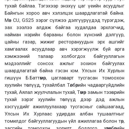
тухай байлаа. Тэгэхээр энэхүү цаг үеийн асуудлыг
Байнгын хороо авч хэлэлцэх шаардлагатай байна.
Мөн CU, GS25 зэрэг сүлжээ дэлгүүрүүдэд түрэгдэж,
зах зээлээ алдаж байгаа худалдаа эрхлэгчид,
найман нэрийн барааны болон хүнсний дэлгүүр,
цайны газар, жижиг ресторануудын эрх ашгийг
хамгаалах асуудлаар авч хэрэгжүүлж буй арга
хэмжээний талаар холбогдох байгууллагын
мэдээллийг сонсох ажлыг зохион байгуулах
шаардлагатай байна гэсэн юм. Улсын Их Хурлын
гишүүн Б.Баттөмөр, цаглаварт тусгасан томоохон
хуулийн төслүүд, тухайлбал Төлбөрийн чадваргүйдлийн
тухай, Аялал жуулчлалын тухай, Төмөр замын тээврийн
тухай зэрэг хуулийн төслүүд дээр дэд ажлын
хэсгүүдийг ажиллуулахаар тусгасныг сайшаагаад,
Улсын Их Хурлаас удирдах албан тушаалтныг
томилдог байгууллагуудын үйл ажиллагаа болон төр,
засгийн томоохон зорилт, бодлого, хөтөлбөрийн