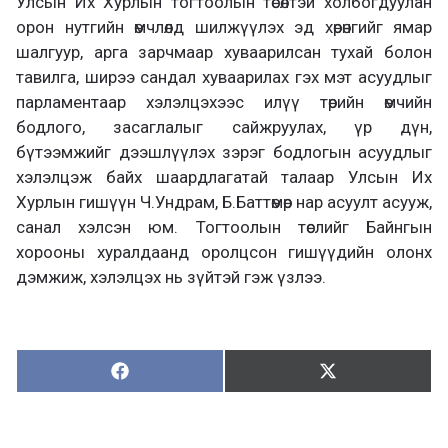
Улсын Их Хурлын тогтоолын төсөлтэй холбогдуулан
орон нутгийн өмчлөлд шилжүүлэх эд хөрөнгийг ямар
шалгуур, арга зарчмаар хуваарилсан тухай болон
тавилга, ширээ сандал хуваарилах гэх мэт асуудлыг
парламентаар хэлэлцэхээс илүү төрийн өмчийн
бодлого, засаглалыг сайжруулах, үр дүн,
бүтээмжийг дээшлүүлэх зэрэг бодлогын асуудлыг
хэлэлцэж байх шаардлагатай талаар Улсын Их
Хурлын гишүүн Ч.Ундрам, Б.Баттөмөр нар асуулт асууж,
санал хэлсэн юм. Тогтоолын төслийг Байнгын
хорооны хуралдаанд оролцсон гишүүдийн олонх
дэмжиж, хэлэлцэх нь зүйтэй гэж үзлээ.
Хуваалцах:
Түгээх:
Х
Т
у
ү
в
г
а
э
а
э