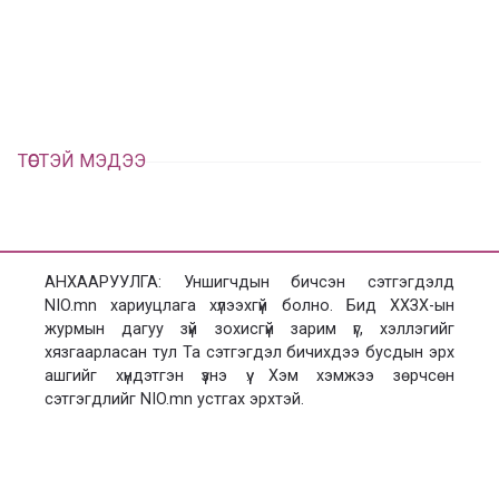
л
х
ц
а
х
ТӨСТЭЙ МЭДЭЭ
АНХААРУУЛГА: Уншигчдын бичсэн сэтгэгдэлд
NIO.mn хариуцлага хүлээхгүй болно. Бид ХХЗХ-ын
журмын дагуу зүй зохисгүй зарим үг, хэллэгийг
хязгаарласан тул Та сэтгэгдэл бичихдээ бусдын эрх
ашгийг хүндэтгэн үзнэ үү. Хэм хэмжээ зөрчсөн
сэтгэгдлийг NIO.mn устгах эрхтэй.