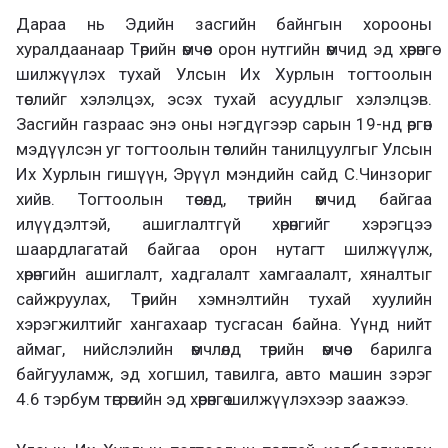
Дараа нь Эдийн засгийн байнгын хорооны
хуралдаанаар Төрийн өмчөөс орон нутгийн өмчид эд хөрөнгө
шилжүүлэх тухай Улсын Их Хурлын тогтоолын
төслийг хэлэлцэх, эсэх тухай асуудлыг хэлэлцэв.
Засгийн газраас энэ оны нэгдүгээр сарын 19-нд өргөн
мэдүүлсэн уг тогтоолын төслийн танилцуулгыг Улсын
Их Хурлын гишүүн, Эрүүл мэндийн сайд С.Чинзориг
хийв. Тогтоолын төсөлд, төрийн өмчид байгаа
илүүдэлтэй, ашиглалтгүй хөрөнгийг хэрэгцээ
шаардлагатай байгаа орон нутагт шилжүүлж,
хөрөнгийн ашиглалт, хадгалалт хамгаалалт, хяналтыг
сайжруулах, Төрийн хэмнэлтийн тухай хуулийн
хэрэгжилтийг хангахаар тусгасан байна. Үүнд нийт
аймаг, нийслэлийн өмчлөлд төрийн өмчөөс барилга
байгууламж, эд хогшил, тавилга, авто машин зэрэг
4.6 тэрбум төгрөгийн эд хөрөнгө шилжүүлэхээр заажээ.