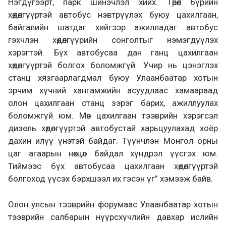
Нэгдүгээрт, парк шинэчлэл хийх. Төрөл бүрийн
хөдөлгүүртэй автобус нэвтрүүлэх буюу цахилгаан,
байгалийн шатдаг хийгээр ажилладаг автобус
гэхчлэн хөдөлгүүрийн сонголтыг нэмэгдүүлэх
хэрэгтэй. Бүх автобусаа дан ганц цахилгаан
хөдөлгүүртэй болгох боломжгүй. Учир нь цэнэглэх
станц хязгаарлагдмал буюу Улаанбаатар хотын
эрчим хүчний хангамжийн асуудлаас хамаараад
олон цахилгаан станц зэрэг барих, ажиллуулах
боломжгүй юм. Мөн цахилгаан тээврийн хэрэгсэл
дизель хөдөлгүүртэй автобустай харьцуулахад хоёр
дахин илүү үнэтэй байдаг. Түүнчлэн Монгол орны
цаг агаарын нөхцөл байдал хүндрэл үүсгэх юм.
Тиймээс бүх автобусаа цахилгаан хөдөлгүүртэй
болгоход үүсэх бэрхшээл их гэсэн үг” хэмээж байв.
Олон улсын тээврийн форумаас Улаанбаатар хотын
тээврийн салбарын нүүрсхүчлийн давхар ислийн