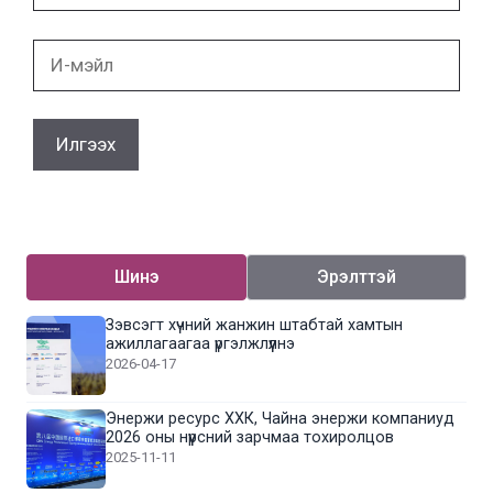
И-
мэйл
Шинэ
Эрэлттэй
Зэвсэгт хүчний жанжин штабтай хамтын
ажиллагаагаа үргэлжлүүлнэ
2026-04-17
Энержи ресурс ХХК, Чайна энержи компаниуд
2026 оны нүүрсний зарчмаа тохиролцов
2025-11-11