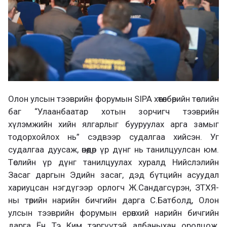
Олон улсын тээврийн форумын SIPA хөтөлбөрийн төслийн
баг “Улаанбаатар хотын зорчигч тээврийн
хүлэмжийн хийн ялгарлыг бууруулах арга замыг
тодорхойлох нь” сэдвээр судалгаа хийсэн. Уг
судалгаа дуусаж, өнөөдөр үр дүнг нь танилцуулсан юм.
Төслийн үр дүнг танилцуулах хуралд Нийслэлийн
Засаг даргын Эдийн засаг, дэд бүтцийн асуудал
хариуцсан нэгдүгээр орлогч Ж.Сандагсүрэн, ЗТХЯ-
ны төрийн нарийн бичгийн дарга С.Батболд, Олон
улсын тээврийн форумын ерөнхий нарийн бичгийн
дарга Ён Тэ Ким тэргүүтэй албаныхан оролцож,