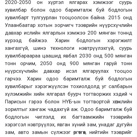
2020-2050 он хүртэл ялгарах хэмжээг суурь
хувилбар болон одоо баримталж буй бодлогын
хувилбарт тулгуурлан тооцоолсон байна. 2015 онд
Улаанбаатар хотын зорчигч тээврийн нүүрсхүчлийн
давхар ислийн ялгарлын хэмжээ 200 мянган тоннд
хүрээд байжээ. Харин бодлогын хэрэгжилт
хангахгүй, шинэ технологи нэвтрүүлэхгүй, суурь
хувилбараараа цаашид явбал 2030 онд 500 мянган
тонн орчим, 2050 онд 900 мянган гаруй тонн
нүүрсхүчлийн давхар исэл ялгаруулах тооцоо
гарчээ. Харин одоо баримталж буй бодлогын
хувилбарыг хэрэгжүүлсэн тохиолдолд уг салбарын
хүлэмжийн хийн ялгарал буурч тогтворжих хэдий ч
Парисын гэрээ болон НҮБ-ын тогтвортой хөгжлийн
зорилтыг хангаж чадахгүй аж. Одоо баримталж буй
бодлогын чиглэлд их багтаамжийн тээврийн
хэрэгсэл нэвтрүүлэх, явган хүний зам, унадаг дугуйн
зам, авто замын сүлжээг өргөтгөх, нийтийн тээврийг