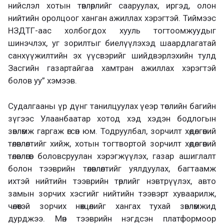
нийслэл хотын төвлөрлийг сааруулах, иргэд, олон
нийтийн оролцоог ханган ажиллах хэрэгтэй. Тиймээс
НЗДТГ-аас холбогдох хууль тогтоомжуудыг
шинэчлэх, уг зорилтыг биелүүлэхэд шаардлагатай
санхүүжилтийн эх үүсвэрийг шийдвэрлэхийн тулд
Засгийн газартайгаа хамтран ажиллах хэрэгтэй
болов уу” хэмээв.
Судалгааны үр дүнг танилцуулах үеэр төслийн багийн
зүгээс Улаанбаатар хотод хэд хэдэн бодлогын
зөвлөмж гаргаж өгсөн юм. Тодруулбал, зорчилт хөдөлгөөний
төлөвлөлтийг хийж, хотын тогтвортой зорчилт хөдөлгөөний
төлөвлөгөөг боловсруулан хэрэгжүүлэх, газар ашиглалт
болон тээврийн төлөвлөлтийг уялдуулах, багтаамж
ихтэй нийтийн тээврийн төрлийг нэвтрүүлэх, авто
замын зорчих хэсгийг нийтийн тээвэрт хуваарилж,
чөлөөтэй зорчих нөхцөлийг хангах тухай зөвлөмжид
дурджээ. Мөн тээврийн нэгдсэн платформоор