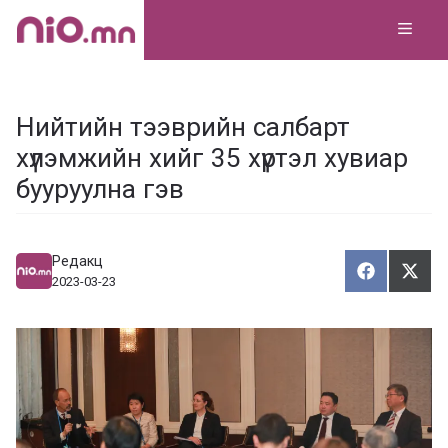
Skip
MEN
to
content
Нийтийн тээврийн салбарт
хүлэмжийн хийг 35 хүртэл хувиар
бууруулна гэв
Редакц
Хуваалца
Түг
Х
Т
2023-03-23
у
ү
в
г
а
э
а
э
л
х
ц
а
х