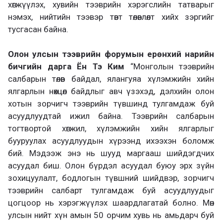
хөгжүүлэх, хувийн тээврийн хэрэгслийн татварыг
нэмэх, нийтийн тээвэр төвт төлөвлөлт хийх зэргийг
тусгасан байна.
Олон улсын тээврийн форумын ерөнхий нарийн
бичгийн дарга Ён Тэ Ким
“Монголын тээврийн
салбарын төлөв байдал, ялангуяа хүлэмжийн хийн
ялгарлын нөхцөл байдлыг авч үзэхэд, дэлхийн олон
хотын зорчигч тээврийн түвшинд тулгамдаж буй
асуудлуудтай ижил байна. Тээврийн салбарын
тогтвортой хөгжил, хүлэмжийн хийн ялгарлыг
бууруулах асуудлуудын хүрээнд ихээхэн боломж
бий. Мэдээж энэ нь шууд маргааш шийдэгдчих
асуудал биш. Олон бүрдэл асуудал буюу эрх зүйн
зохицуулалт, бодлогын түвшний шийдвэр, зорчигч
тээврийн салбарт тулгамдаж буй асуудлуудыг
цогцоор нь хэрэгжүүлэх шаардлагатай болно. Мөн
улсын нийт хүн амын 50 орчим хувь нь амьдарч буй