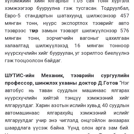
хүлэмжийн хийн ялгарлыг 1.05 сая тонн хүртэлх
хэмжээгээр бууруулна гэж тусгасан. Тодруулбал,
Евро-5 стандартын шатахуунд шилжсэнээр 457
мянган тонн, нүүрс экспортлох тээврийг авто
тээврээс төмөр замын тээвэрт шилжүүлснээр 576
мянган тонн, зорчигчийн вагоныг цахилгаан
халаалтад шилжүүлэхэд 16 мянган тонноор
нүүрсхүчлийн хийг бууруулан, уг зорилтоо биелүүлнэ
гэж тооцоолсон байдаг.
ШУТИС-ийн Механик, тээврийн сургуулийн
профессор, шинжлэх ухааны доктор Д.Готов
“Нэг
автобус нь таван суудлын машинаас ялгарах
нүүрсхүчлийн хийтэй тэнцүү хэмжээний хийг
ялгаруулдаг. Харин азотын ислийн хувьд 40 суудлын
автомашинаас ялгарахуйц хэмжээний ислийг
ялгаруулдаг учир энэ чиглэлд онцгойлон анхаарах
шаардлага үүсэж байна. Үүнд олон арга зам бий.