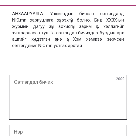
АНХААРУУЛГА: Уншигчдын бичсэн сэтгэгдэлд
NIO.mn хариуцлага хүлээхгүй болно. Бид ХХЗХ-ын
журмын дагуу зүй зохисгүй зарим үг, хэллэгийг
хязгаарласан тул Та сэтгэгдэл бичихдээ бусдын эрх
ашгийг хүндэтгэн үзнэ үү. Хэм хэмжээ зөрчсөн
сэтгэгдлийг NIO.mn устгах эрхтэй.
Сэтгэгдэл
2000
бичих
Нэр