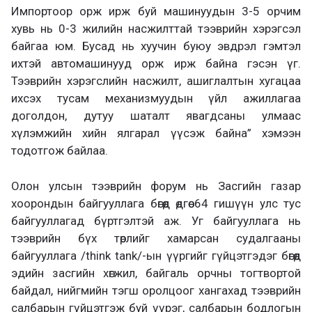
Импортоор орж ирж буй машинуудын 3-5 орчим
хувь нь 0-3 жилийн насжилттай тээврийн хэрэгсэл
байгаа юм. Бусад нь хуучин буюу эвдрэл гэмтэл
ихтэй автомашинууд орж ирж байна гэсэн үг.
Тээврийн хэрэгслийн насжилт, ашиглалтын хугацаа
ихсэх тусам механизмуудын үйл ажиллагаа
доголдон, дутуу шаталт явагдсаны улмаас
хүлэмжийн хийн ялгарал үүсэж байна” хэмээн
тодотгож байлаа.
Олон улсын тээврийн форум нь Засгийн газар
хоорондын байгууллага бөгөөд өдгөө 64 гишүүн улс тус
байгууллагад бүртгэлтэй аж. Уг байгууллага нь
тээврийн бүх төрлийг хамарсан судалгааны
байгууллага /think tank/-ын үүргийг гүйцэтгэдэг бөгөөд
эдийн засгийн хөгжил, байгаль орчны тогтвортой
байдал, нийгмийн тэгш оролцоог хангахад тээврийн
салбарын гүйцэтгэж буй үүрэг, салбарын бодлогын