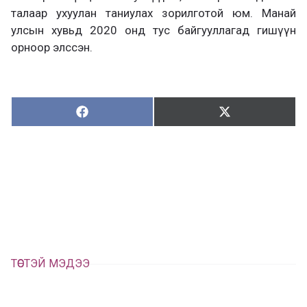
талаар ухуулан таниулах зорилготой юм. Манай
улсын хувьд 2020 онд тус байгууллагад гишүүн
орноор элссэн.
Хуваалцах:
Түгээх:
Х
Т
у
ү
в
г
а
э
а
э
л
х
ц
а
х
ТӨСТЭЙ МЭДЭЭ