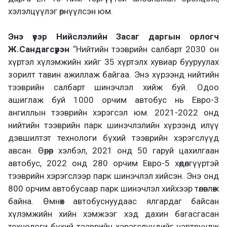
хэлэлцүүлэг өрнүүлсэн юм.
Энэ үеэр Нийслэлийн Засаг даргын орлогч
Ж.Сандагсүрэн
“Нийтийн тээврийн салбарт 2030 он
хүртэл хүлэмжийн хийг 35 хүртэлх хувиар бууруулах
зорилт тавин ажиллаж байгаа. Энэ хүрээнд нийтийн
тээврийн салбарт шинэчлэл хийж буй. Одоо
ашиглаж буй 1000 орчим автобус нь Евро-3
ангиллын тээврийн хэрэгсэл юм. 2021-2022 онд
нийтийн тээврийн парк шинэчлэлийн хүрээнд илүү
дэвшилтэт технологи бүхий тээврийн хэрэгслүүд
авсан. Өөрөөр хэлбэл, 2021 онд 50 гаруй цахилгаан
автобус, 2022 онд 280 орчим Евро-5 хөдөлгүүртэй
тээврийн хэрэгслээр парк шинэчлэл хийсэн. Энэ онд
800 орчим автобусаар парк шинэчлэл хийхээр төлөвлөж
байна. Өмнөх автобуснуудаас ялгардаг байсан
хүлэмжийн хийн хэмжээг хэд дахин багасгасан
технологи бүхий тээврийн хэрэгслүүдийг нэвтрүүлж