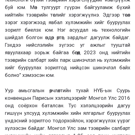
буй юм. Мөн тулгуурт гүүрэн байгууламж бүхий
нийтийн тээврийн төслийг хэрэгжүүлнэ. Эдгээр төсөл
зэрэг хэрэгжээд явбал хүлэмжийн хийг бууруулах
зорилт биелэх юм. Нэг асуудал нь технологийн
шийдэл болгон өндөр өртөг, зардлыг дагуулж байдаг.
Гэхдээ нийслэлийн зүгээс уг ажлыг тууштай
явуулахаар зорьж байгаа бөгөөд 2023 онд нийтийн
тээврийн салбарт хийх парк шинэчлэл нь хүлэмжийн
хийг бууруулах зорилтод нийцсэн шинэчлэл байх
болно” хэмээсэн юм.
Уур амьсгалын өөрчлөлтийн тухай НҮБ-ын Суурь
конвенцын Парисын хэлэлцээрийг Монгол Улс 2016
онд соёрхон баталсан. Тус хэлэлцээрийн дагуу
гишүүн улсууд хүлэмжийн хийн ялгарлыг бууруулах
үндэсний зорилтоо тодорхойлон, хэрэгжүүлэх үүрэг
хүлээсэн байдаг. Монгол Улс зам тээврийн салбарт