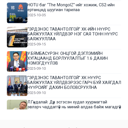
HOTU баг “The MongolZ”-ийг хожиж, CS2-ийн
ертөнцөд шуугиан тарилаа
2025-10-05
“ЭРДЭНЭС ТАВАНТОЛГОЙ” ХК-ИЙН НҮҮРС
БАЯЖУУЛАХ ҮЙЛДВЭР НЭГ САЯ ТОНН НҮҮРС
БАЯЖУУЛЛАА
2025-09-15
У.БЯМБАСҮРЭН: ОНЦГОЙ ДЭГЛЭМИЙН
ХУГАЦААНД БОРЛУУЛАЛТЫГ 1.6 ДАХИН
НЭМЭГДҮҮЛЭВ
2025-09-10
“ЭРДЭНЭС ТАВАНТОЛГОЙ” ХК НҮҮРС
БАЯЖУУЛАХ ҮЙЛДВЭРЭЭС ГАРЧ БУЙ ХАЯГДАЛ
НҮҮРСИЙГ ДАХИН БОЛОВСРУУЛНА
2025-09-10
Л.Гүндалай: Дүр эсгэсэн худал хуурмагтай
эвлэрч чаддаггүй нь миний алдаа байж магадгүй
2025-09-05
ЦОГТЦЭЦИЙ СУМЫН ЦАГААН-ОВОО, СИЙРСТ