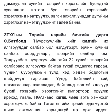
дамжуулан хувийн тээврийн хэрэгслийг бусадтай
хуваалцах, моторт бус тээврийн хэрэгслийг
хэрэглээнд нэвтрүүлэх, явган алхалт, унадаг дугуйны
хэрэглээг нэмэгдүүлэхийг зөвлөсөн байна.
ЗТХЯ-ны Төрийн нарийн бичгийн дарга
С.Батболд
“Нүүрсхүчлийн хийг хамгийн их
ялгаруулдаг салбар бол нэгдүгээрт, эрчим хүчний
салбар, хоёрдугаарт, тээврийн салбар юм.
Тодруулбал, нүүрсхүчлийн хийн 22 хувийг тээврийн
салбараас ялгаруулж байгаа тухай судалгаа гарсан.
Үүнийг бууруулахын тулд хэд хэдэн бодлогын
шийдлүүд гаргасан. Үүнд, байгалийн хий,
цахилгаанаар ажилладаг, байгальд ээлтэй хөдөлгүүр
бүхий тээврийн хэрэгслийг импортоор оруулж
ирэхэд гааль, НӨАТ-аас хөнгөлөх, чөлөөлөх арга хэмжээг
хэрэгжүүлж байна. Гэтэл яг ийм төрлийн хөдөлгүүртэй
шинэ автомашин харьцангуй цөөн орж ирдэг.