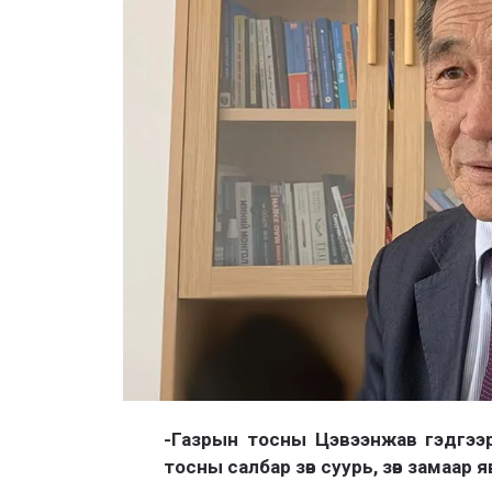
-Газрын тосны Цэвээнжав гэдгээ
тосны салбар зөв суурь, зөв замаар