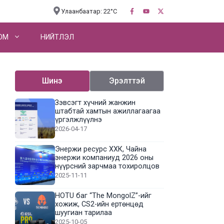
Улаанбаатар: 22°C
OM
НИЙТЛЭЛ
Шинэ
Эрэлттэй
Зэвсэгт хүчний жанжин
штабтай хамтын ажиллагаагаа
үргэлжлүүлнэ
2026-04-17
Энержи ресурс ХХК, Чайна
энержи компаниуд 2026 оны
нүүрсний зарчмаа тохиролцов
2025-11-11
HOTU баг “The MongolZ”-ийг
хожиж, CS2-ийн ертөнцөд
шуугиан тарилаа
2025-10-05