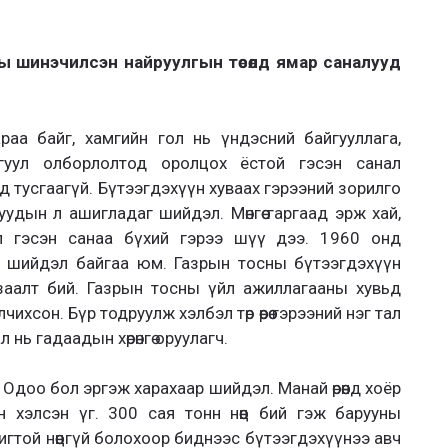
 шинэчилсэн найруулгын төсөлд ямар саналууд
раа байг, хамгийн гол нь үндэсний байгууллага,
гуул олборлолтод оролцох ёстой гэсэн санал
д тусгаагүй. Бүтээгдэхүүн хуваах гэрээний зорилго
нуудын л ашигладаг шийдэл. Мөнгөө гаргаад эрж хай,
 гэсэн санаа бүхий гэрээ шүү дээ. 1960 онд
й шийдэл байгаа юм. Газрын тосны бүтээгдэхүүн
 заалт бий. Газрын тосны үйл ажиллагааны хувьд
олчихсон. Бүр тодруулж хэлбэл төр өөрөө гэрээний нэг тал
 нь гадаадын хөрөнгө оруулагч.
Одоо бол эргэж харахаар шийдэл. Манай өрөөнд хоёр
н хэлсэн үг. 300 сая тонн нөөц бий гэж барууны
игтой нөөцгүй болохоор биднээс бүтээгдэхүүнээ авч