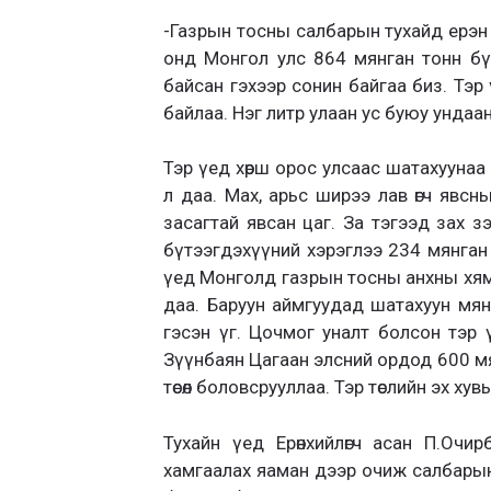
-Газрын тосны салбарын тухайд ерэн онд
онд Монгол улс 864 мянган тонн бү
байсан гэхээр сонин байгаа биз. Тэр
байлаа. Нэг литр улаан ус буюу ундаа
Тэр үед хөрш орос улсаас шатахуунаа
л даа. Мах, арьс ширээ лав өгч явсн
засагтай явсан цаг. За тэгээд зах
бүтээгдэхүүний хэрэглээ 234 мянган т
үед Монголд газрын тосны анхны хямра
даа. Баруун аймгуудад шатахуун мянга
гэсэн үг. Цочмог уналт болсон тэр
Зүүнбаян Цагаан элсний ордод 600 мя
төсөл боловсрууллаа. Тэр төслийн эх хув
Тухайн үед Ерөнхийлөгч асан П.Оч
хамгаалах яаман дээр очиж салбарын