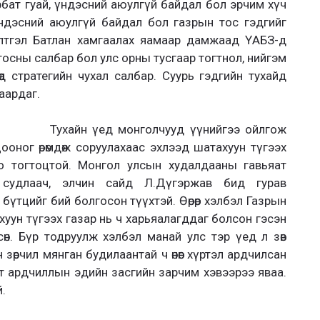
рбат гуай, үндэсний аюулгүй байдал бол эрчим хүч
ндэсний аюулгүй байдал бол газрын тос гэдгийг
илтгэл Батлан хамгаалах яамаар дамжаад ҮАБЗ-д
тосны салбар бол улс орны тусгаар тогтнол, нийгэм
гөөд стратегийн чухал салбар. Суурь гэдгийн тухайд
аардаг.
Тухайн үед монголчууд үүнийгээ ойлгож
оног өрөмдөж соруулахаас эхлээд шатахуун түгээх
оо тогтоцтой. Монгол улсын худалдааны гавьяат
 судлаач, элчин сайд Л.Дүгэржав бид гурав
бүтцийг бий болгосон түүхтэй. Өөрөөр хэлбэл Газрын
хуун түгээх газар нь ч харьяалагддаг болсон гэсэн
гсөн. Бүр тодруулж хэлбэл манай улс тэр үед л зөв
зөрчил мянган будилаантай ч өнөөг хүртэл ардчилсан
т ардчиллын эдийн засгийн зарчим хэвээрээ яваа.
.