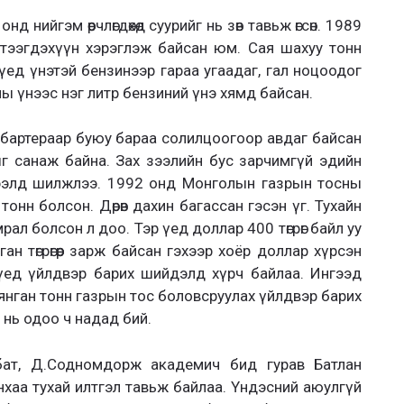
 нийгэм өөрчлөгдөхөд суурийг нь зөв тавьж өгсөн. 1989
тээгдэхүүн хэрэглэж байсан юм. Сая шахуу тонн
 үед үнэтэй бензинээр гараа угаадаг, гал ноцоодог
ны үнээс нэг литр бензиний үнэ хямд байсан.
 бартераар буюу бараа солилцоогоор авдаг байсан
ыг санаж байна. Зах зээлийн бус зарчимгүй эдийн
 зээлд шилжлээ. 1992 онд Монголын газрын тосны
онн болсон. Дөрөв дахин багассан гэсэн үг. Тухайн
л болсон л доо. Тэр үед доллар 400 төгрөг байл уу
н төгрөгөөр зарж байсан гэхээр хоёр доллар хүрсэн
 үед үйлдвэр барих шийдэлд хүрч байлаа. Ингээд
нган тонн газрын тос боловсруулах үйлдвэр барих
ь нь одоо ч надад бий.
ирбат, Д.Содномдорж академич бид гурав Батлан
хаа тухай илтгэл тавьж байлаа. Үндэсний аюулгүй