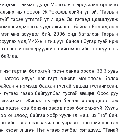
лаачдын таамаг дунд Монголын ардчилал оршино
өө талынх нь лоозон Ж.Рокфеллерийн үгтэй. “Газрын
гүй” гэсэн утгатай үг л дээ. За тэгээд цаашлуулж
тай компанид монголчууд ажиллаж байсан бол ядаж л
эт өчнөөн асуудал бий. 2006 онд баталсан Газрын
сруулах үед УИХ-ын гишүүн байсан Сугар гуай ирж
ын тосны инженерүүдийн нийгэмлэгийн тэргүүн нь
 байлаа.
нэг гарт өгч болохгүй гэсэн санаа орсон. 33.3 хувь
 нэгээс илүүг нэг гарт өгчихвөл монополь болох
йсан ч нэмээд баахан тусгай зөвшөөрөл тусгачихсан.
н түгээх газар байгуулбал тусгай зөвшөөрөл, Орос руу
д явчихсан. Жишээ нь өнөөдөр бензин ховордлоо гэж
д хэдэн сав бензин аваад ирэх боломжгүй. Хууль
одоо онцлоод байгаа хоёр хуулинд маш их “но” бий.
Засгийн газар санаачилсан учраас гэрээний нэг тал
 хэрэг л дээ. Нэг үгээр хэлбэл хятадууд “Танай