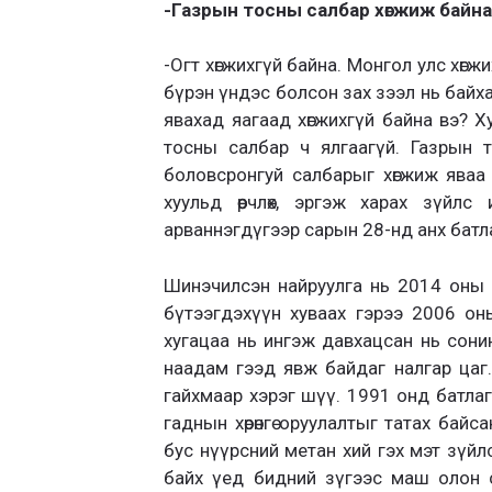
-Газрын тосны салбар хөгжиж байна 
-Огт хөгжихгүй байна. Монгол улс хөгж
бүрэн үндэс болсон зах зээл нь байхад
явахад яагаад хөгжихгүй байна вэ? Х
тосны салбар ч ялгаагүй. Газрын 
боловсронгуй салбарыг хөгжиж яваа
хуульд өөрчлөх, эргэж харах зүйл
арваннэгдүгээр сарын 28-нд анх батл
Шинэчилсэн найруулга нь 2014 оны 
бүтээгдэхүүн хуваах гэрээ 2006 он
хугацаа нь ингэж давхацсан нь сони
наадам гээд явж байдаг налгар цаг.
гайхмаар хэрэг шүү. 1991 онд батлаг
гаднын хөрөнгө оруулалтыг татах бай
бус нүүрсний метан хий гэх мэт зүйл
байх үед бидний зүгээс маш олон са