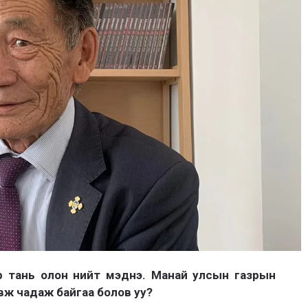
р тань олон нийт мэднэ. Манай улсын газрын
 явж чадаж байгаа болов уу?