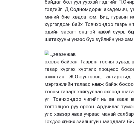
байдал бол уул уурхай гэдгийг П.Очи
гэдгийг Д.Содномдорж академич, ү
миний бие хөндсөн юм. Бид гурвын 
хүргэгдсэн байх. Товчхондоо газрын 
эдийн засагт онцгой нөлөөтэй суурь бө
шатахууны үнээс бүх зүйлийн үнэ хам
эхэлж байсан. Газрын тосны хувьд цо
газар хүргэх хүртэлх процесс бос
ажилтан Ж.Оюунгэрэл, антарктид
мэргэжлийн талаас нөлөөлж байж босоо 
тосны газарт хайгуулаас эхлээд шата
үг. Товчхондоо чигийг нь зөв зааж ө
тогтолцоо руу орсон. Ардчилал түмэн 
улс хэвээр яваа учраас манай салбар
Гэхдээ хөгжих зайлшгүй шаардлага бий