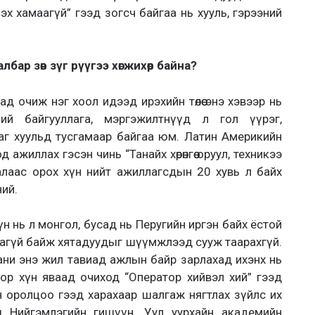
эх хамаагүй” гээд зогсч байгаа нь хууль, гэрээний
лбар зөв зүг рүүгээ хөгжихөөр байна?
адад очиж нэг хоол идээд ирэхийн төлөө энэ хэвээр нь
ий байгууллага, мэргэжилтнүүд л гол үүрэг,
аг хуульд тусгамаар байгаа юм. Латин Америкийн
ажиллах гэсэн чинь “Танайх хөрөнгөө оруул, техникээ
 талаас орох хүн нийт ажиллагсдын 20 хувь л байх
ий.
н нь л монгол, бусад нь Перугийн иргэн байх ёстой
агүй байж хятадуудыг шүүмжлээд сууж таарахгүй.
ни энэ жил тавиад ажлын байр зарлахад ихэнх нь
ор хүн яваад очиход “Оператор хийвэл хий” гээд
 оролцоо гээд харахаар шалгаж нягтлах зүйлс их
 Нийгэмлэгийн гишүүн. Уул уурхайн академийн