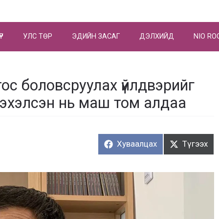
ҮР
УЛС ТӨР
ЭДИЙН ЗАСАГ
ДЭЛХИЙД
NIO RO
ос боловсруулах үйлдвэрийг
ж эхэлсэн нь маш том алдаа
Хуваалцах:
Түгээх:
Хуваалцах
Түгээх