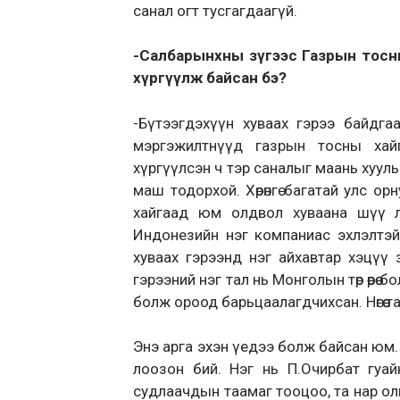
санал огт тусгагдаагүй.
-Салбарынхны зүгээс Газрын тосны
хүргүүлж байсан бэ?
-Бүтээгдэхүүн хуваах гэрээ байдгаа
мэргэжилтнүүд газрын тосны хай
хүргүүлсэн ч тэр саналыг маань хууль
маш тодорхой. Хөрөнгө багатай улс ор
хайгаад юм олдвол хуваана шүү л
Индонезийн нэг компаниас эхлэлтэ
хуваах гэрээнд нэг айхавтар хэцүү
гэрээний нэг тал нь Монголын төр өөрөө б
болж ороод барьцаалагдчихсан. Нөгөө тал
Энэ арга эхэн үедээ болж байсан юм. 
лоозон бий. Нэг нь П.Очирбат гуай
судлаачдын таамаг тооцоо, та нар ол