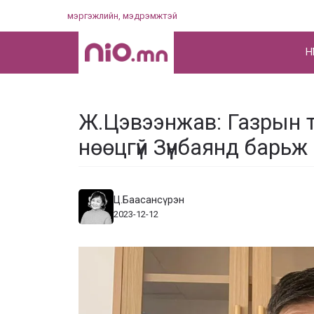
Skip
мэргэжлийн, мэдрэмжтэй
to
content
НҮ
Ж.Цэвээнжав: Газрын т
нөөцгүй Зүүнбаянд барь
Ц.Баасансүрэн
2023-12-12