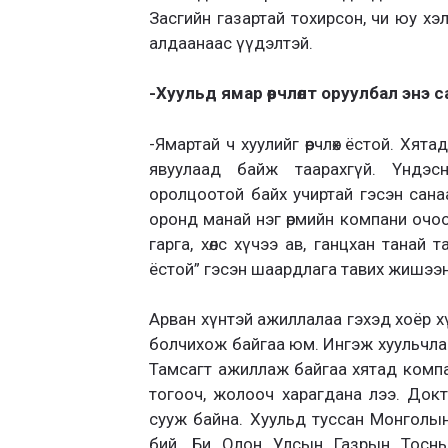
Засгийн газартай тохирсон, чи юу хэл
алдаанаас үүдэлтэй.
-Хуульд ямар өөрчлөлт оруулбал энэ са
-Ямартай ч хуулийг өөрчлөх ёстой. Хят
явуулаад байж таарахгүй. Үндэсн
оролцоотой байх учиртай гэсэн сана
оронд манай нэг өрмийн компани очоод 
гарга, хөлс хүчээ ав, ганцхан танай
ёстой” гэсэн шаардлага тавих жишээн
Арван хүнтэй ажиллалаа гэхэд хоёр хү
болчихож байгаа юм. Ингэж хуульчла
Тамсагт ажиллаж байгаа хятад компа
тогооч, жолооч харагдана лээ. Докт
сууж байна. Хуульд туссан Монголын
бий. Би Олон Улсын Газрын Тосны