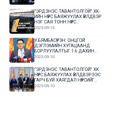
“ЭРДЭНЭС ТАВАНТОЛГОЙ” ХК-
ИЙН НҮҮРС БАЯЖУУЛАХ ҮЙЛДВЭР
НЭГ САЯ ТОНН НҮҮРС
БАЯЖУУЛЛАА
2025-09-15
У.БЯМБАСҮРЭН: ОНЦГОЙ
ДЭГЛЭМИЙН ХУГАЦААНД
БОРЛУУЛАЛТЫГ 1.6 ДАХИН
НЭМЭГДҮҮЛЭВ
2025-09-10
“ЭРДЭНЭС ТАВАНТОЛГОЙ” ХК
НҮҮРС БАЯЖУУЛАХ ҮЙЛДВЭРЭЭС
ГАРЧ БУЙ ХАЯГДАЛ НҮҮРСИЙГ
ДАХИН БОЛОВСРУУЛНА
2025-09-10
Л.Гүндалай: Дүр эсгэсэн худал
хуурмагтай эвлэрч чаддаггүй
нь миний алдаа байж магадгүй
2025-09-05
ЦОГТЦЭЦИЙ СУМЫН ЦАГААН-
ОВОО, СИЙРСТ БАГИЙН
ИРГЭДИЙН ТӨЛӨӨЛӨЛ НҮҮРС