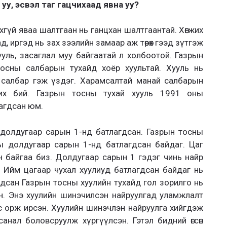
уу, эсвэл таг гацчихаад явна уу?
ихгүй яваа шалтгаан нь ганцхан шалтгаантай. Хөгжих
, иргэд нь зах зээлийн замаар аж төрөх гээд зүтгэж
ууль, засаглал муу байгаатай л холбоотой. Газрын
тосны салбарын тухайд хоёр хуультай. Хууль нь
 салбар гэж үздэг. Харамсалтай манай салбарын
с их бий. Газрын тосны тухай хууль 1991 оны
агдсан юм.
долдугаар сарын 1-нд батлагдсан. Газрын тосны
ы долдугаар сарын 1-нд батлагдсан байдаг. Цаг
н байгаа биз. Долдугаар сарын 1 гэдэг чинь найр
 Ийм цагаар чухал хуулиуд батлагдсан байдаг нь
дсан Газрын тосны хуулийн тухайд гол зорилго нь
сан. Энэ хуулийн шинэчилсэн найруулгад уламжлалт
с орж ирсэн. Хуулийн шинэчлэн найруулга хийгдэж
нал боловсруулж хүргүүлсэн. Гэтэл бидний өгсөн