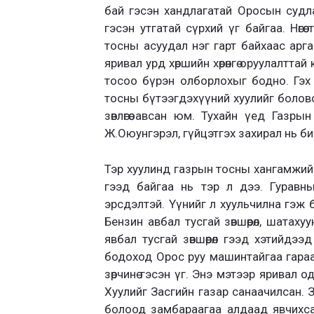
бай гэсэн хандлагатай Оросын суд
гэсэн утгатай сүрхий үг байгаа. Нөг
тосны асуудал нэг гарт байхаас арга
яривал урд хөршийн хөрөнгө оруулалт
тосоо бүрэн олборлохыг бодно. Гэх м
тосны бүтээгдэхүүний хуулийг болов
зөвлөгөө авсан юм. Тухайн үед Газр
Ж.Оюунгэрэл, гүйцэтгэх захирал нь би
Тэр хуулинд газрын тосны хангамжийг 
гээд байгаа нь тэр л дээ. Гуравны
эрсдэлтэй. Үүнийг л хуульчилна гэж ба
Бензин авбал тусгай зөвшөөрөл, шатахуу
явбал тусгай зөвшөөрөл гээд хэтийдээ
бодоход Орос руу машинтайгаа гараа
зөрчинө гэсэн үг. Энэ мэтээр яривал 
Хуулийг Засгийн газар санаачилсан. 
болоод замбараагаа алдаад явчихсан