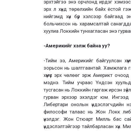
эрхтэйгээ энэ орчлонд ирдэг хэмээсэ
эрх л хүнд төрөлхийн байх ёстой гэ
нийгэмд хүн бүр хэлсээр байгаад 
больчихсон нь харамсалтай санагдда
хуулиа Локкийн тунхагласан энэ гурва
-Америкийг хэлж байна уу?
-Тийм ээ, Америкийг байгуулсан хүмү
зорьсон нь шалтгаантай. Хамжлага г
хүмүүс эрх чөлөөг эрж Америкт очоод
мэднэ. Тийм учраас Үндсэн хуульдаа
тусгасан нь Локкийн гаргаж ирсэн зү
гурван эрхээр эхэлдэг юм. Ингээд х
Либертари онолын үндэслэгчдийн н
философи талаас нь Жон Локк либер
үнэлдэг. Жон Стюарт Милль бас сай
үндэслэлтэйгээр тайлбарласан хүн. Мил