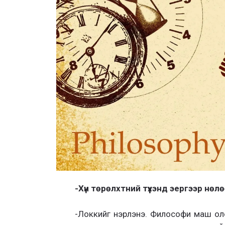
-Хүн төрөлхтний түүхэнд эергээр нө
-Локкийг нэрлэнэ. Философи маш оло