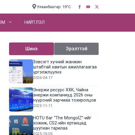
Улаанбаатар: 19°C
OM
НИЙТЛЭЛ
Шинэ
Эрэлттэй
Зэвсэгт хүчний жанжин
штабтай хамтын ажиллагаагаа
үргэлжлүүлнэ
2026-04-17
Энержи ресурс ХХК, Чайна
энержи компаниуд 2026 оны
нүүрсний зарчмаа тохиролцов
2025-11-11
HOTU баг “The MongolZ”-ийг
хожиж, CS2-ийн ертөнцөд
шуугиан тарилаа
2025-10-05