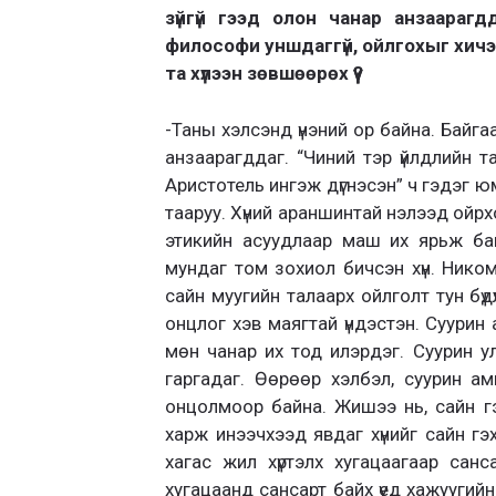
зүйгүй гээд олон чанар анзаарагд
философи уншдаггүй, ойлгохыг хичээ
та хүлээн зөвшөөрөх үү?
-Таны хэлсэнд үнэний ор байна. Байга
анзаарагддаг. “Чиний тэр үйлдлийн тал
Аристотель ингэж дүгнэсэн” ч гэдэг юм
тааруу. Хүний араншинтай нэлээд ойр
этикийн асуудлаар маш их ярьж бай
мундаг том зохиол бичсэн хүн. Нико
сайн муугийн талаарх ойлголт тун бүдү
онцлог хэв маягтай үндэстэн. Суурин
мөн чанар их тод илэрдэг. Суурин у
гаргадаг. Өөрөөр хэлбэл, суурин ам
онцолмоор байна. Жишээ нь, сайн гэсэ
харж инээчхээд явдаг хүнийг сайн гэ
хагас жил хүртэлх хугацаагаар сан
хугацаанд сансарт байх үед хажуугийн