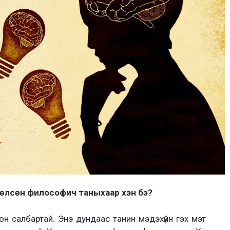
лөөлсөн философич таныхаар хэн бэ?
н салбартай. Энэ дундаас танин мэдэхүйн гэх мэт