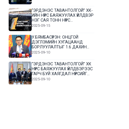
“ЭРДЭНЭС ТАВАНТОЛГОЙ” ХК-
ИЙН НҮҮРС БАЯЖУУЛАХ ҮЙЛДВЭР
НЭГ САЯ ТОНН НҮҮРС
БАЯЖУУЛЛАА
2025-09-15
У.БЯМБАСҮРЭН: ОНЦГОЙ
ДЭГЛЭМИЙН ХУГАЦААНД
БОРЛУУЛАЛТЫГ 1.6 ДАХИН
НЭМЭГДҮҮЛЭВ
2025-09-10
“ЭРДЭНЭС ТАВАНТОЛГОЙ” ХК
НҮҮРС БАЯЖУУЛАХ ҮЙЛДВЭРЭЭС
ГАРЧ БУЙ ХАЯГДАЛ НҮҮРСИЙГ
ДАХИН БОЛОВСРУУЛНА
2025-09-10
Л.Гүндалай: Дүр эсгэсэн худал
хуурмагтай эвлэрч чаддаггүй
нь миний алдаа байж магадгүй
2025-09-05
ЦОГТЦЭЦИЙ СУМЫН ЦАГААН-
ОВОО, СИЙРСТ БАГИЙН
ИРГЭДИЙН ТӨЛӨӨЛӨЛ НҮҮРС