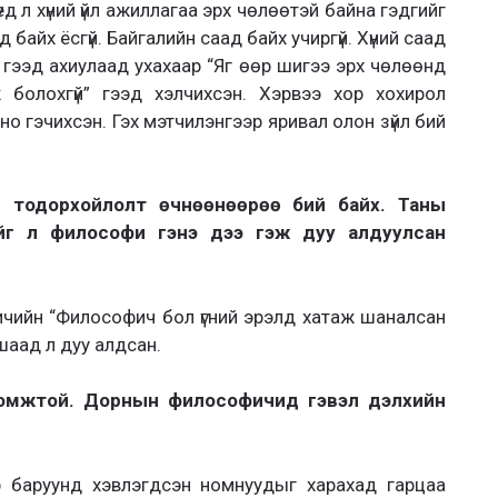
ед л хүний үйл ажиллагаа эрх чөлөөтэй байна гэдгийг
байх ёсгүй. Байгалийн саад байх учиргүй. Хүний саад
э гээд ахиулаад ухахаар “Яг өөр шигээ эрх чөлөөнд
 болохгүй” гээд хэлчихсэн. Хэрвээ хор хохирол
о гэчихсэн. Гэх мэтчилэнгээр яривал олон зүйл бий
эн тодорхойлолт өчнөөнөөрөө бий байх. Таны
нийг л философи гэнэ дээ гэж дуу алдуулсан
ичийн “Философич бол үгний эрэлд хатаж шаналсан
ншаад л дуу алдсан.
лгомжтой. Дорнын философичид гэвэл дэлхийн
эр баруунд хэвлэгдсэн номнуудыг харахад гарцаа