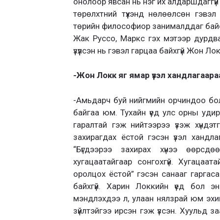
онолоор явсан нь нэг их алдаршдаггүй
төрөлхтний түүхэнд нөлөөлсөн гэвэл
төрийн философиор занималддаг байсан 
Жак Руссо, Маркс гэх мэтээр дурдвал
үзүүлсэн нь гэвэл гарцаа байхгүй Жон Ло
-Жон Локк яг ямар үзэл хандлагаараа х
-Амьдарч буй нийгмийн орчиндоо бол 
байгаа юм. Тухайн үед улс орны удир
гаралтай гэж нийтээрээ үзэж хүндэт
захирагдах ёстой гэсэн үзэл хандла
“Бүгдээрээ захирах хүнээ өөрсдө
хугацаатайгаар сонгохгүй. Хугацаат
оролцох ёстой” гэсэн санааг гаргаса
байхгүй. Харин Локкийн үед бол эн
мэндлэхдээ л, улаан нялзрай юм эхи
зүйлтэйгээ ирсэн гэж үзсэн. Хуульд за