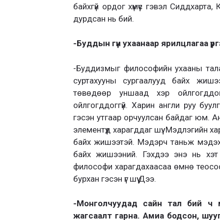
байхгүй ордог хүмүүс гэвэл Сиддхарта
дурдсан нь бий.
-Буддын гүн ухаанаар ярилцлагаа үргэл
-Буддизмыг философийн ухааны талаа
суртахууны сургаалууд байх жишэ
төвөдөөр уншаад хэр ойлгогддог
ойлгогддоггүй. Харин англи руу буул
гэсэн утгаар орчуулсан байдаг юм. 
элементүүд харагддаг шүү. Мэдлэгийн 
байх жишээтэй. Мэдэрч таньж мэдэхү
байх жишээний. Гэхдээ энэ нь хэт
философи харагдахаасаа өмнө теософ
бурхан гэсэн үг шүү Дээ.
-Монголчуудад сайн тал бий ч м
жагсаалт гарна. Амиа бодсон, шуу