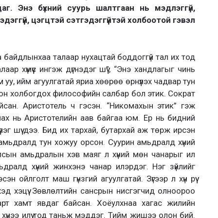
даг. Энэ бүхний суурь шалтгаан нь мэдлэггүй,
дэггүй, цэгцтэй сэтгэдэггүйтэй холбоотой гэвэл
а байдлынхаа талаар нухацтай боддоггүй тал их тод
аар хүмүүс ингэж дүгнэдэг шүү”, “Энэ хандлагыг чинь
 уу, ийм агуулгатай яриа хөөрөө өрнүүлэх чадвар тун
хон холбогдох философийн салбар бол этик. Сократ
сан. Аристотель ч гэсэн. “Никомахын этик” гэж
мах нь Аристотелийн аав байгаа юм. Ер нь бидний
үлэг шүү дээ. Бид их тархай, бутархай аж төрж ирсэн
 амьдралд тун хожуу орсон. Суурин амьдралд хүний
лсын амьдралын хэв маяг л хүний мөн чанарыг ил
ьдралд хүний жинхэнэ чанар илэрдэг. Нэг зүйлийг
н ойлголт маш гүнзгий агуулгатай. Зүгээр л хүн рүү
хэд хэцүү. Зөвлөлтийн сансрын нисгэгчид олноороо
сарт хамт явдаг байсан. Хоёулхнаа хагас жилийн
 хүнээ илүү тод таньж мэддэг. Тийм жишээ олон бий.