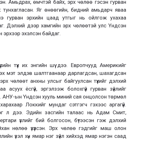
н. Амьдрах, өмчтэй байх, эрх чөлөө гэсэн гурван
ж тунхагласан. Яг өнөөгийн, бидний амьдарч яваа
энэ гурван эрхийн цаад утгыг нь ойлгож ухахаа
г. Дэлхий дээр хамгийн эрх чөлөөтэй улс Үндсэн
н эрхээр эхэлсэн байдаг.
үсийн түүх их энгийн шүү дээ. Европчууд Америкийг
эх мэт элдэв шалтгаанаар дарлагдсан, шахагдсан
 эрх чөлөөт анхны улсыг байгуулсан түүхийг дэлхий
 асуух ёсгүй, эргэлзэж болохгүй гурван зүйлийг
йл. АНУ-ын Үндсэн хууль миний сая онцолсон төрмөл
арахаар Локкийг мундаг сэтгэгч гэхээс аргагүй.
эг л дээ. Эдийн засгийн талаас нь Адам Смит,
тари үзлийг бий болгосон, бүтээсэн гэж дэлхий
хан нөлөө үзүүлсэн. Эрх чөлөө гэдгийг маш олон
лийн үзэл хүн ямар нэг зүйл хийхэд ямар нэгэн саад