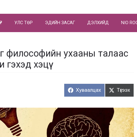
ҮР
УЛС ТӨР
ЭДИЙН ЗАСАГ
ДЭЛХИЙД
NIO RO
ыг философийн ухааны талаас
гэхэд хэцүү
Хуваалцах:
Түгээх:
Хуваалцах
Түгээх