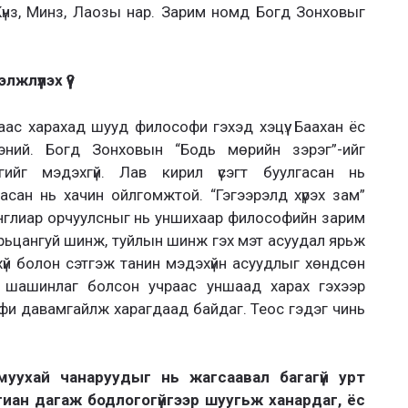
, Күнз, Минз, Лаозы нар. Зарим номд Богд Зонховыг
жлүүлэх үү?
с харахад шууд философи гэхэд хэцүү. Баахан ёс
эний. Богд Зонховын “Бодь мөрийн зэрэг”-ийг
ийг мэдэхгүй. Лав кирил үсэгт буулгасан нь
гасан нь хачин ойлгомжтой. “Гэгээрэлд хүрэх зам”
Англиар орчуулсныг нь уншихаар философийн зарим
харьцангуй шинж, туйлын шинж гэх мэт асуудал ярьж
й болон сэтгэж танин мэдэхүйн асуудлыг хөндсөн
 шашинлаг болсон учраас уншаад харах гэхээр
и давамгайлж харагдаад байдаг. Теос гэдэг чинь
уухай чанаруудыг нь жагсаавал багагүй урт
гиан дагаж бодлогогүйгээр шуугьж ханардаг, ёс