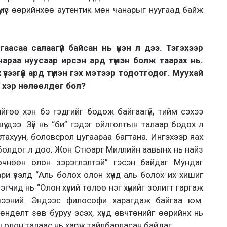
үмүүс өөрийнхөө аутентик мөн чанарыг нуугаад байж
гаасаа салаагүй байсан нь үнэн л дээ. Тэгэхээр
араа нуусаар ирсэн ард түмэн болж таарах нь.
үзээгүй ард түмэн гэх мэтээр тодотгодог. Муухай
 хэр нөлөөлдөг бол?
йгөө хэн бэ гэдгийг бодож байгаагүй, тийм сэхээ
үү дээ. Зүй нь “би” гэдэг ойлголтын талаар бодох л
ртахуун, боловсрол цугаараа багтана. Ингэхээр яах
й болдог л доо. Жон Стюарт Миллийн аавынх нь найз
чнөөн олон зэрэглэлтэй” гэсэн байдаг Мундаг
ари үзэлд “Аль болох олон хүнд аль болох их хишиг
үцэгчид нь “Олон хүний төлөө нэг хүнийг золигт гаргаж
ээний. Эндээс философи харагдаж байгаа юм.
өндөлт зөв буруу эсэх, хүнд өвчтөнийг өөрийнх нь
маш олон талаас нь харж тайлбарласан байдаг.