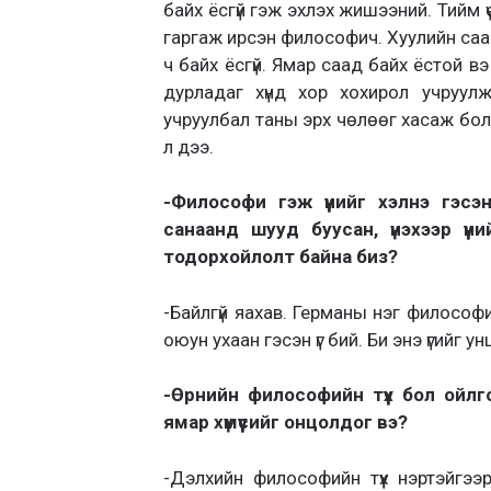
байх ёсгүй гэж эхлэх жишээний. Тийм ү
гаргаж ирсэн философич. Хуулийн саад 
ч байх ёсгүй. Ямар саад байх ёстой в
дурладаг хүнд хор хохирол учруулж
учруулбал таны эрх чөлөөг хасаж болн
л дээ.
-Философи гэж үүнийг хэлнэ гэс
санаанд шууд буусан, үнэхээр үү
тодорхойлолт байна биз?
-Байлгүй яахав. Германы нэг философ
оюун ухаан гэсэн үг бий. Би энэ үгийг у
-Өрнийн философийн түүх бол ой
ямар хүмүүсийг онцолдог вэ?
-Дэлхийн философийн түүх нэртэйгэ