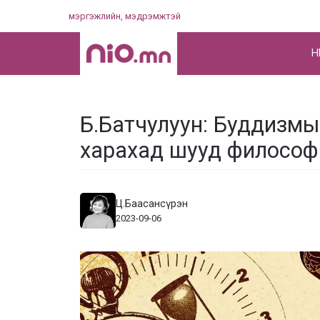
Skip
мэргэжлийн, мэдрэмжтэй
to
content
НҮ
Б.Батчулуун: Буддизм
харахад шууд философи 
Ц.Баасансүрэн
2023-09-06