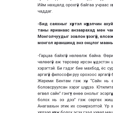
Ийм нөхцөлд орохгүй байгаа учраас х
чаддаг.
-Бид саяхныг хүртэл нүүдэлчин ахуй
таны ярианаас анзаарахад мөн чан
Монголчуудыг зовлон үзээгүй, өлсөж 
монгол араншинд энэ онцлог маань
-Гарцаа байхгүй нөлөөлж байна. Өөри
чөлөөгүй аж төрсөөр ирсэн үндэстэн ш
хэрэгтэй. Би гэдэг бие махбод, ёс су
аргагүй философи руу орохоос аргагү
Жереми Бентам гэж хүн “Сайн нь ө
боловсруулсан хэрэг шүү дээ. Ютилит
өгвөл сайн” гэнгүүт өнөө онолыг эсэргү
болох нь ээ дээ” гэж сөргөх жиш
Анагаахын этик их сонирхолтой. Үр х
хүслээр үхүүлж болох эсэх гээд ухвал 