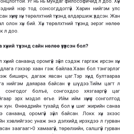
 онцлогтой. Уг нь нь мундаг философичид л доо. Хүн
 эдний нэр тод сонсогддоггүй. Харин нийгэм улс
хүмүүс хүн төрөлхтний түүхэнд алдаршиж үлдсэн. Жан
 олон хүн бий. Хүн төрөлхтний түүхэнд эерэг нөлөө
кк л доо.
үний түүхэнд сайн нөлөө үзүүлсэн бол?
хүний санаанд оромгүй зүйл сэдэж гаргаж ирсэн хүн
длага гэхээр хаан гэж байлаа.Хаан бол тэнгэрлэг
гэж биширч, дагаж явсан цаг.Тэр хүнд бултаараа
га нийгэм даяараа байсан үе шүү дээ.Тийм цагт л
ө сонгодог болъё, сонгохдоо хязгааргүй цаг
айгаар эрх мэдэл өгье. Ийм ийм хүмүүс сонголтод
н хун. Өнөөдрийн тухайд бол үүн шиг жирийн санаа
э санаанд оромгүй зүйл байсан. Локк хүн эхээс
йн хэвлийгээс унаж энэ дэлхийд ирэхдээ л гурван
асан заагааг>0 хамаагүй, төрөлхийн, салшгүй гурван