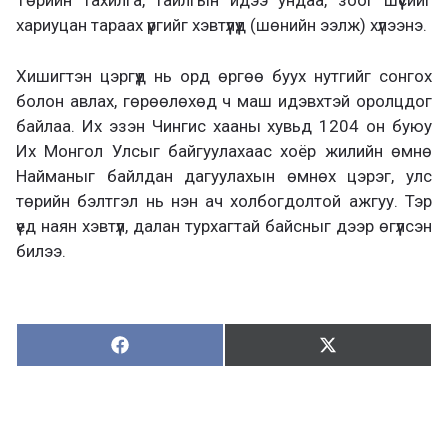
Төрийн тахилга, тайлгын идээ ундаа, зоог шүүсийг
хариуцан тараах үүргийг хэвтүүлүүд (шөнийн ээлж) хүлээнэ.
Хишигтэн цэргүүд нь орд өргөө буух нутгийг сонгох
болон авлах, гөрөөлөхөд ч маш идэвхтэй оролцдог
байлаа. Их эзэн Чингис хааны хувьд 1204 он буюу
Их Монгол Улсыг байгуулахаас хоёр жилийн өмнө
Найманыг байлдан дагуулахын өмнөх цэрэг, улс
төрийн бэлтгэл нь нэн ач холбогдолтой ажгуу. Тэр
үед наян хэвтүүл, далан турхагтай байсныг дээр өгүүлсэн
билээ.
Хуваалцах:
Түгээх:
Х
Т
у
в
г
а
э
а
э
л
х