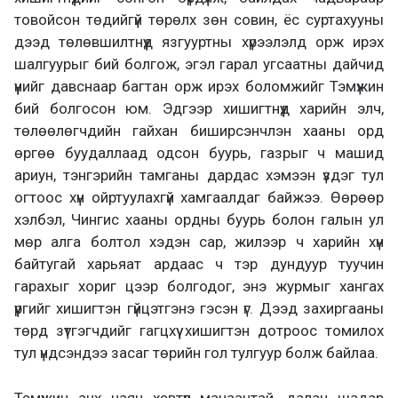
товойсон төдийгүй төрөлх зөн совин, ёс суртахууны
дээд төлөвшилтнүүд язгууртны хүрээлэлд орж ирэх
шалгуурыг бий болгож, эгэл гарал угсаатны дайчид
үүнийг давснаар багтан орж ирэх боломжийг Тэмүжин
бий болгосон юм. Эдгээр хишигтнүүд харийн элч,
төлөөлөгчдийн гайхан биширсэнчлэн хааны орд
өргөө буудаллаад одсон буурь, газрыг ч машид
ариун, тэнгэрийн тамганы дардас хэмээн үздэг тул
огтоос хүн ойртуулахгүй хамгаалдаг байжээ. Өөрөөр
хэлбэл, Чингис хааны ордны буурь болон галын ул
мөр алга болтол хэдэн сар, жилээр ч харийн хүн
байтугай харьяат ардаас ч тэр дундуур туучин
гарахыг хориг цээр болгодог, энэ журмыг хангах
үүргийг хишигтэн гүйцэтгэнэ гэсэн үг. Дээд захиргааны
төрд зүтгэгчдийг гагцхүү хишигтэн дотроос томилох
тул үндсэндээ засаг төрийн гол тулгуур болж байлаа.
Тэмүжин анх наян хэвтүүл манаачтай, далан шадар