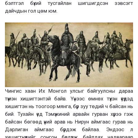
бэлтгэл бүхий тусгайлан шигшигдсэн зэвсэгт
дайчдын гол цөм юм.
Чингис хаан Их Монгол улсыг байгуулсны дараа
түмэн хишигтэнтэй байв. Үүнээс өмнөх түүхэн үеүдэд
хишигтэн нь тоогоор мянга, бүр зуу төдий ч байсан нь
бий. Тухайн үед Тэмүжиний арвайн гурван хүрээ гэж
байсан бөгөөд үүний арав нь Нирун аймгаас гурав нь
Дарлиган аймгаас бүрдэж байлаа. Эндээс л
хишигтнүүдийг сонгон бүрдүүлж, байлдах чадвараар