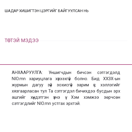
ц
а
ШАДАР ХИШИГТЭН ЦЭРГИЙГ БАЙГУУЛСАН НЬ
х
ТӨСТЭЙ МЭДЭЭ
АНХААРУУЛГА: Уншигчдын бичсэн сэтгэгдэлд
NIO.mn хариуцлага хүлээхгүй болно. Бид ХХЗХ-ын
журмын дагуу зүй зохисгүй зарим үг, хэллэгийг
хязгаарласан тул Та сэтгэгдэл бичихдээ бусдын эрх
ашгийг хүндэтгэн үзнэ үү. Хэм хэмжээ зөрчсөн
сэтгэгдлийг NIO.mn устгах эрхтэй.