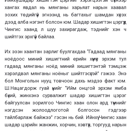
Ийнхүү шадар хишигтэн цэргийг хэрэгцээтэй бүхнээр
хангах явдал нь мянганы харьяат нарын хаавал
зохих төдийгүй эгнээнд нь багтахыг шамдан хүсэх
дээд алба нэгэнт болсон юм. Шадар хишигтэн цэргүүд
Чингис хаанд л шуу захирагдаж, тэднийг хэн ч
шийтгэх эрхгүй байлаа.
Их эзэн хаантан зарлиг буулгахдаа “Гадаад мянганы
ноёдоос миний хишигтний ерийн хүмүүс эрхэм тул
гадаад мянганы ноёд миний хишигтэнтэй тэмцэж
хэрэлдвэл мянганы ноёныг шийтгэсүгэй” гэжээ. Энэ
бол Монголын нууц товчоон дахь мэдээ факт юм.
Ш.Нацагдорж гуай үүнийг “Ийм онцгой эрхэм ямба
бүхий, жинхэнэ сурвалжит шадар хишигтэн цэрэг
байгуулсан зорилгоо Чингис хаан олон ард түмнийг
нэгдсэн жолоодлоготой болгосон гэдгээр
тайлбарлаж байжээ” гэсэн нь бий. Ийнхүү Чингис хаан
шадар цэрийн жанжин, хорчин, хэвтүүл, торгууд нарын