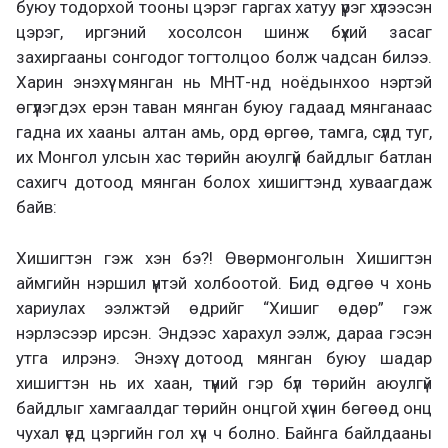
буюу тодорхой тооны цэрэг гаргах хатуу үүрэг хүлээсэн
цэрэг, иргэний хосолсон шинж бүхий засаг
захиргааны сонгодог тогтолцоо болж чадсан билээ.
Харин энэхүү мянган нь МНТ-нд ноёдынхоо нэртэй
өгүүлэгдэх ерэн таван мянган буюу гадаад мянганаас
гадна их хааны алтан амь, орд өргөө, тамга, сүлд туг,
их Монгол улсын хас төрийн аюулгүй байдлыг батлан
сахигч дотоод мянган болох хишигтэнд хуваагдаж
байв:
Хишигтэн гэж хэн бэ?! Өвөрмонголын Хишигтэн
аймгийн нэршил үүнтэй холбоотой. Бид өдгөө ч хонь
хариулах ээлжтэй өдрийг “Хишиг өдөр” гэж
нэрлэсээр ирсэн. Эндээс харахул ээлж, дараа гэсэн
утга илрэнэ. Энэхүү дотоод мянган буюу шадар
хишигтэн нь их хаан, түүний гэр бүл төрийн аюулгүй
байдлыг хамгаалдаг төрийн онцгой хүчин бөгөөд онц
чухал үед цэргийн гол хүч ч болно. Байнга байлдааны