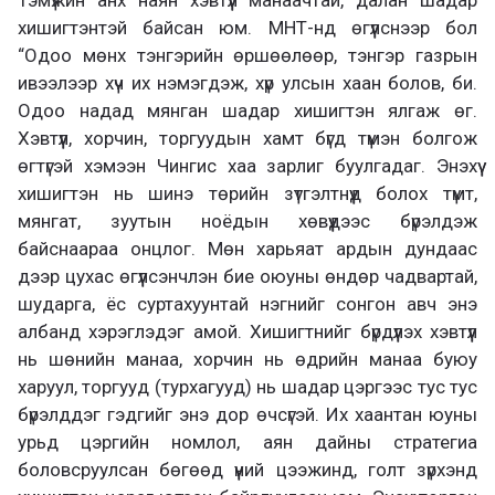
хишигтэнтэй байсан юм. МНТ-нд өгүүлснээр бол
“Одоо мөнх тэнгэрийн өршөөлөөр, тэнгэр газрын
ивээлээр хүч их нэмэгдэж, хүр улсын хаан болов, би.
Одоо надад мянган шадар хишигтэн ялгаж өг.
Хэвтүүл, хорчин, торгуудын хамт бүгд түмэн болгож
өгтүгэй хэмээн Чингис хаа зарлиг буулгадаг. Энэхүү
хишигтэн нь шинэ төрийн зүтгэлтнүүд болох түмт,
мянгат, зуутын ноёдын хөвүүдээс бүрэлдэж
байснаараа онцлог. Мөн харьяат ардын дундаас
дээр цухас өгүүлсэнчлэн бие оюуны өндөр чадвартай,
шударга, ёс суртахуунтай нэгнийг сонгон авч энэ
албанд хэрэглэдэг амой. Хишигтнийг бүрдүүлэх хэвтүүл
нь шөнийн манаа, хорчин нь өдрийн манаа буюу
харуул, торгууд (турхагууд) нь шадар цэргээс тус тус
бүрэлддэг гэдгийг энэ дор өчсүгэй. Их хаантан юуны
урьд цэргийн номлол, аян дайны стратегиа
боловсруулсан бөгөөд үүний цээжинд, голт зүрхэнд