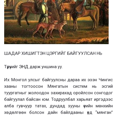
ШАДАР ХИШИГТЭН ЦЭРГИЙГ БАЙГУУЛСАН НЬ
Түрүүчийг
ЭНД
дарж уншина уу.
Их Монгол улсыг байгуулсны дараа их эзэн Чингис
хааны тогтоосон Мянгатын систем нь эсгий
туургатныг жолоодон захирахад оройлсон сонгодог
байгуулал байсан юм. Тодруулбал харьяат иргэдээс
алба гувчуур татах, дундад зууны үеийн мөнхийн
хөдөлгөөн болсон дайн байлдааны үед “мянган”