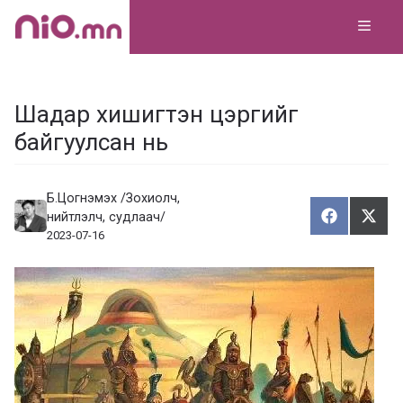
Skip
MEN
to
content
Шадар хишигтэн цэргийг
байгуулсан нь
Б.Цогнэмэх /Зохиолч,
нийтлэлч, судлаач/
Хуваалца
Түгэ
Х
Т
2023-07-16
у
в
г
а
э
а
э
л
х
ц
а
х