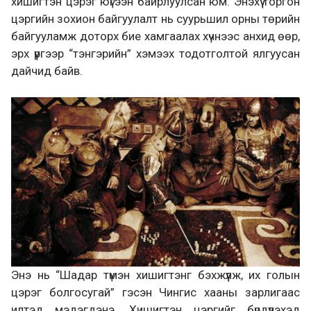
хишигтэн цэрэг юүгээн байрлуулсан юм. Энэхүү торгон
цэргийн зохион байгуулалт нь суурьшил орны төрийн
байгууламж доторх бие хамгаалах хүчнээс анхид өөр,
эрх үүргээр “тэнгэрийн” хэмээх тодотголтой ялгуусан
дайчид байв.
Энэ нь “Шадар түмэн хишигтэнг бэхжүүлж, их голын
цэрэг болгосугай” гэсэн Чингис хааны зарлигаас
илтэд мэдэгдэнэ. Хишигтэн цэргийг бүрдүүлэхэд