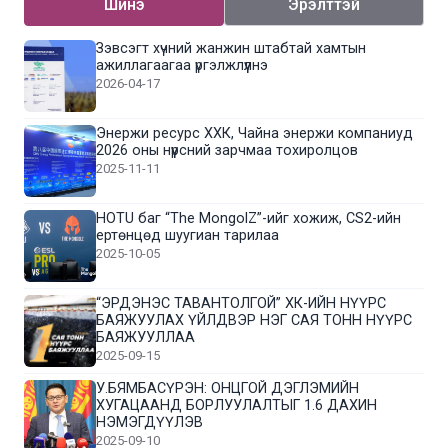
Шинэ
Эрэлттэй
Зэвсэгт хүчний жанжин штабтай хамтын
ажиллагаагаа үргэлжлүүлнэ
2026-04-17
Энержи ресурс ХХК, Чайна энержи компаниуд
2026 оны нүүрсний зарчмаа тохиролцов
2025-11-11
HOTU баг “The MongolZ”-ийг хожиж, CS2-ийн
ертөнцөд шуугиан тарилаа
2025-10-05
“ЭРДЭНЭС ТАВАНТОЛГОЙ” ХК-ИЙН НҮҮРС
БАЯЖУУЛАХ ҮЙЛДВЭР НЭГ САЯ ТОНН НҮҮРС
БАЯЖУУЛЛАА
2025-09-15
У.БЯМБАСҮРЭН: ОНЦГОЙ ДЭГЛЭМИЙН
ХУГАЦААНД БОРЛУУЛАЛТЫГ 1.6 ДАХИН
НЭМЭГДҮҮЛЭВ
2025-09-10