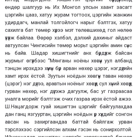
өндөр шалгуур нь Их Монгол улсын хаант засагт
цэргийн цааз, хатуу журам тогтоох, цэргийн жанжин
удирдагч, манлай толгойлогч нарыг бэлтгэх, хатуу
сахилга бат төмөр хүрээ мэт төлөвшихөд гол нөлөө
үзүүлж байлаа. Өөрөр хэлбэл, дэлхий дахиныг айдаст
автуулсан Чингисийн төмөр морьт цэргийн амин сүнс
нь байв. Шадар хишигтнийг анх бүрдүүлж байсан
журмыг өгүүлбээс “Мянганы ноёны хөвүүн уул албанд
тэнцэн ирэхдээ хүмүн бүр арван нөхөр цэрэг, нэгдүүгийн
хамт ирэх ёстой. Зуутын ноёдын хөвгүүн таван нөхөр
(цэрэг) нэг дүүгээ, аравтын ноёныг хөвүүд сул хүний хөвүүд
гурван нөхөр, нэг дүүгэжэ дагуулж, бас уг газраасаа
уналга морийг бэлтгэж очих газраа ирэх ёстой ажээ.
Ш.Нацагдорж гуай хишигтэн цэргийг байгуулахдаа
дан ганц язгууртан, цэргийн ноёдын үр хүүхдийг сонгон
авсан нь захиргаандаа баттай байлгаж урван
тэрслэхээс сэргийлсэн алхам гэсэн нь сонирхолтой.