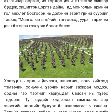
ахлагчаар өөртөө, их төрдөө үнэнч, итгэлтэй хүмүүсээр
бүрдүүлж, хишигтэн цэргээ дайны үед монголын армийн
гол мөхлөг босгосон нь дэлхийн эзэнт гүрний суурийг
тавьж, “Монголын энх”-ийг тогтооход уураг тархины
үүрэг гүйтгэсэн гэж үзэж болох билээ.
Хэвтүүлүүд нь ордны үйлчлэгч, шивэгчин, сөнч хийгээд
тэмээчин, хоньчин, үхэрчин нарыг захиран мэдэж,
ордны гэр тэргийг хариуцдаг байсан нь түүхээс
тодорно. Туг сүлдийг хадгалоан хамгаалах, зэр
зэвсгийн нөөцийг бүрдүүлэх үйл ажиллагааг ч хянана.