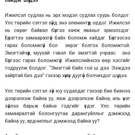
Ижилсэл судлах нь эрх мэдэл судлах суурь болдог.
Улс төрийн сэтгэл зүйд энэ элементүүд ордог. Ижилсэл
нь сөрөг байвал бүлгээ хаяж явахыг эрмэлздэг.
Бүлэгтээ хамаарахгүй байх боломж хайдаг. Бүлгээсээ
гарах боломжгүй бол эерэг болгох боломжтой.
Эмэгтэйчүүд муухай гэвэл би эмэгтэй учраас энэ
бүлгээс гарах боломжгүй. Ижилслийнхээ өөр хэсгийг
тодруулж болдог. “Эмэгтэй байх гоё ш дээ. Ээждээ
хайртай биз дээ” гэхээр хүмүүс дуугүй болчихдог шүү дээ.
Улс төрийн сэтгэл зүй юу судалдаг гэхээр бие биенээ
дээрэлхэж байна уу, яаж дээрэлхэж байна, аль үнэт
зүйлээ барьж байна гэдгийг үздэг. Улс төрийн
хамааралтай болонгуутаа дарангуйллыг дэмжээд
байна уу, ардчиллыг дэмжээд байна уу?