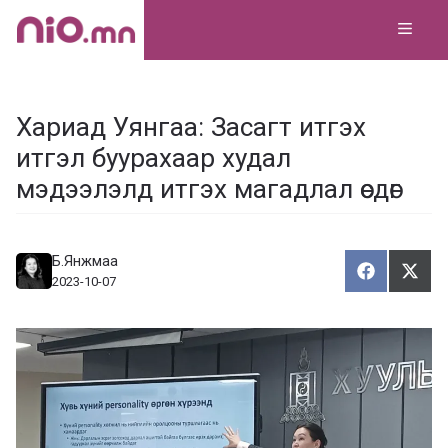
Skip
MEN
to
content
Хариад Уянгаа: Засагт итгэх
итгэл буурахаар худал
мэдээлэлд итгэх магадлал өсдөг
Б.Янжмаа
Хуваалца
Түгэ
Х
Т
2023-10-07
у
в
г
а
э
а
э
л
х
ц
а
х