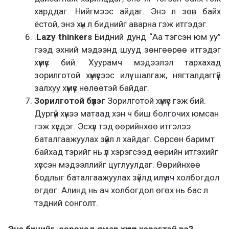
харддаг. Нийгмээс айдаг. Энэ л зөв байх
ёстой, энэ хүн л биднийг аварна гэж итгэдэг.
.
Lazy thinkers
Бидний дунд “Аа тэгсэн юм уу”
гээд эхний мэдээнд шууд зөнгөөрөө итгэдэг
хүмүүс бий. Хуурамч мэдээлэл тархахад
зорилготой хүмүүсээс илүү шалгаж, нягталдаггүй
залхуу хүмүүс нөлөөтэй байдаг.
Зорилготой бүлэг
Зорилготой хүмүүс гэж бий.
Дургүй хүнээ матаад хэн ч биш болгочих юмсан
гэж хүсдэг. Эсхүл тэд өөрийнхөө итгэлээ
баталгаажуулах зүйл л хайдаг. Сөрсөн баримт
байхад тэрийг нь үл хэрэгсээд өөрийн итгэхийг
хүссэн мэдээллийг цуглуулдаг. Өөрийнхөө
бодлыг баталгаажуулах зүйлд илүү ач холбогдол
өгдөг. Алинд нь ач холбогдол өгөх нь бас л
тэдний сонголт.
Энэ бүхнийг сөрөхөд ямар хүмүүс хэрэгтэй вэ?