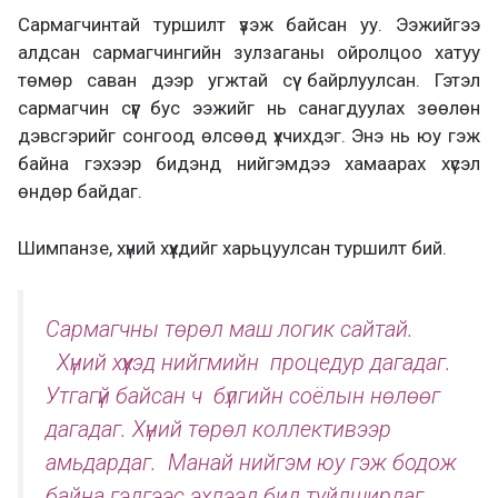
Сармагчинтай туршилт үзэж байсан уу. Ээжийгээ
алдсан сармагчингийн зулзаганы ойролцоо хатуу
төмөр саван дээр угжтай сүү байрлуулсан. Гэтэл
сармагчин сүүг бус ээжийг нь санагдуулах зөөлөн
дэвсгэрийг сонгоод өлсөөд үхчихдэг. Энэ нь юу гэж
байна гэхээр бидэнд нийгэмдээ хамаарах хүсэл
өндөр байдаг.
Шимпанзе, хүний хүүхдийг харьцуулсан туршилт бий.
Сармагчны төрөл маш логик сайтай.
Хүний хүүхэд нийгмийн процедур дагадаг.
Утгагүй байсан ч бүлгийн соёлын нөлөөг
дагадаг. Хүний төрөл коллективээр
амьдардаг. Манай нийгэм юу гэж бодож
байна гэдгээс эхлээд бид туйлширдаг.