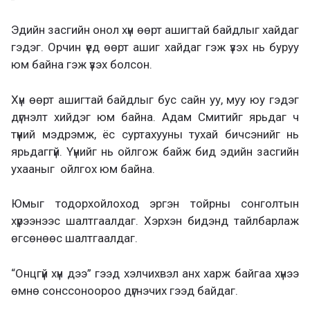
Эдийн засгийн онол хүн өөрт ашигтай байдлыг хайдаг
гэдэг. Орчин үед өөрт ашиг хайдаг гэж үзэх нь буруу
юм байна гэж үзэх болсон.
Хүн өөрт ашигтай байдлыг бус сайн уу, муу юу гэдэг
дүгнэлт хийдэг юм байна. Адам Смитийг ярьдаг ч
түүний мэдрэмж, ёс суртахууны тухай бичсэнийг нь
ярьдаггүй. Үүнийг нь ойлгож байж бид эдийн засгийн
ухааныг ойлгох юм байна.
Юмыг тодорхойлоход эргэн тойрны сонголтын
хүрээнээс шалтгаалдаг. Хэрхэн бидэнд тайлбарлаж
өгсөнөөс шалтгаалдаг.
“Онцгүй хүн дээ” гээд хэлчихвэл анх харж байгаа хүнээ
өмнө сонссоноороо дүгнэчих гээд байдаг.