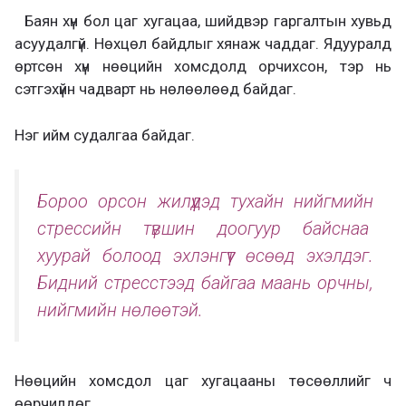
Баян хүн бол цаг хугацаа, шийдвэр гаргалтын хувьд
асуудалгүй. Нөхцөл байдлыг хянаж чаддаг. Ядууралд
өртсөн хүн нөөцийн хомсдолд орчихсон, тэр нь
сэтгэхүйн чадварт нь нөлөөлөөд байдаг.
Нэг ийм судалгаа байдаг.
Бороо орсон жилүүдэд тухайн нийгмийн
стрессийн түвшин доогуур байснаа
хуурай болоод эхлэнгүүт өсөөд эхэлдэг.
Бидний стресстээд байгаа маань орчны,
нийгмийн нөлөөтэй.
Нөөцийн хомсдол цаг хугацааны төсөөллийг ч
өөрчилдөг.