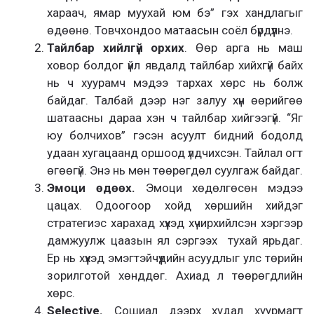
хараач, ямар муухай юм бэ” гэх хандлагыг
өдөөнө. Товчхондоо матаасын соёл бүрдүүлнэ.
Тайлбар хийлгүй орхих
. Өөр арга нь маш
ховор болдог үйл явдалд тайлбар хийхгүй байх
нь ч хуурамч мэдээ тархах хөрс нь болж
байдаг. Талбай дээр нэг залуу хүн өөрийгөө
шатаасны дараа хэн ч тайлбар хийгээгүй. “Яг
юу болчихов” гэсэн асуулт бидний бодолд
удаан хугацаанд оршоод үлдчихсэн. Тайлал огт
өгөөгүй. Энэ нь мөн төөрөгдөл суулгаж байдаг.
Эмоци өдөөх.
Эмоци хөдөлгөсөн мэдээ
цацах. Одоогоор хойд хөршийн хийдэг
стратегиэс харахад хүүхэд хүчирхийлсэн хэргээр
дамжуулж цаазын ял сэргээх тухай ярьдаг.
Ер нь хүүхэд эмэгтэйчүүдийн асуудлыг улс төрийн
зорилготой хөнддөг. Ахиад л төөрөгдлийн
хөрс.
Selective.
Сошиал дээрх худал хуурмагт