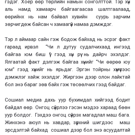
гэдэг. Хоёр өөр төрлийн намын сонголттой. Тэр хүн
аль намд хамаарч байгаагаасаа шалтгаалаад,
өөрийнх нь нам байвал хувийн суурь зарчим
зөрчигдөж байсан ч хамаагүй намаа дэмждэг.
Тэр л аймаар сайн гэж бодож байхад нь эсрэг факт
гараад ирвэл “Чи л дутуу судалчихаад ингээд
байгаа юм биш үү” гээд хүн рүү нь дайрч эхэлдэг.
Ялгаатай факт дэлгэж байгаа хүнийг “Чи өөрөө юу
юм” гээд хүнийг нь ярьдаг. Эргэн тойрны хүмүүсээс
дэмжлэг хайж эхэлдэг. Жиргээн дээр олон лайктай
бол энэ бараг зөв байх гэж төсөөлчих гээд байдаг.
Сошиал медиа дахь уур бухимдал хийгээд бодит
байдал өөр. Онгоц сүйрлээ гэсэн мэдээ хараад бөөн
уур болдог. Гэхдээ онгоц сүйрэх магадлал маш бага.
Жинхэнэ аюул нь хавдар, зүрхний шигдээс маш
эрсдэлтэй байхад сошиал дээр бол энэ асуудалтай