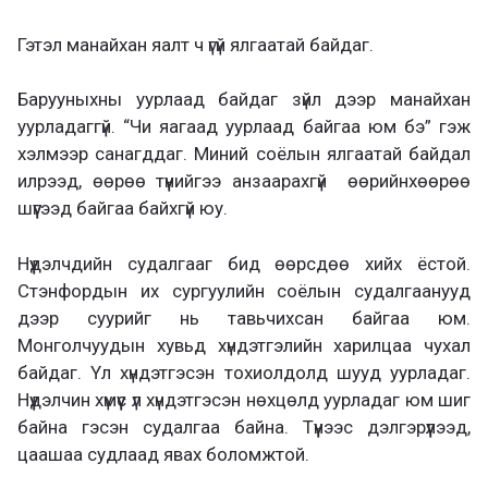
Гэтэл манайхан яалт ч үгүй ялгаатай байдаг.
Барууныхны уурлаад байдаг зүйл дээр манайхан
уурладаггүй. “Чи яагаад уурлаад байгаа юм бэ” гэж
хэлмээр санагддаг. Миний соёлын ялгаатай байдал
илрээд, өөрөө түүнийгээ анзаарахгүй өөрийнхөөрөө
шүүгээд байгаа байхгүй юу.
Нүүдэлчдийн судалгааг бид өөрсдөө хийх ёстой.
Стэнфордын их сургуулийн соёлын судалгаанууд
дээр суурийг нь тавьчихсан байгаа юм.
Монголчуудын хувьд хүндэтгэлийн харилцаа чухал
байдаг. Үл хүндэтгэсэн тохиолдолд шууд уурладаг.
Нүүдэлчин хүмүүс үл хүндэтгэсэн нөхцөлд уурладаг юм шиг
байна гэсэн судалгаа байна. Түүнээс дэлгэрүүлээд,
цаашаа судлаад явах боломжтой.