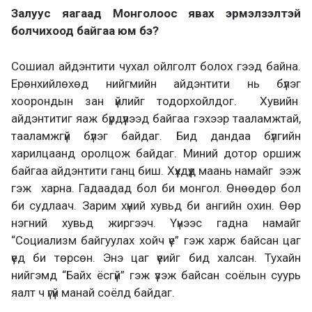
Залуус яагаад Монголоос явах эрмэлзэлтэй
болчихоод байгаа юм бэ?
Сошиал айдэнтити чухал ойлголт болох гээд байна.
Ерөнхийлөхөд нийгмийн айдэнтити нь бүлэг
хоорондын зан үйлийг тодорхойлдог. Хувийн
айдэнтитиг яаж бүрдүүлээд байгаа гэхээр тааламжтай,
тааламжгүй бүлэг байдаг. Бид дандаа бүлгийн
харилцаанд оролцож байдаг. Миний дотор оршиж
байгаа айдэнтити ганц биш. Хүүхдүүд маань намайг ээж
гэж харна. Гадаадад бол би монгол. Өнөөдөр бол
би судлаач. Зарим хүний хувьд би ангийн охин. Өөр
нэгний хувьд жиргээч. Үүнээс гадна намайг
“Социализм байгуулах хойч үе” гэж харж байсан цаг
үед би төрсөн. Энэ цаг үеийг бид халсан. Тухайн
нийгэмд “Байх ёсгүй” гэж үзэж байсан соёлын суурь
яалт ч үгүй манай соёлд байдаг.