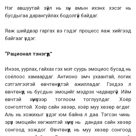
Нэг авшуутай зүйл нь хүн амын ихэнх хэсэг нь
бусдыгаа дарангуйлах бодолгүй байдаг.
Яаж шийдвэр гаргах вэ гэдэг процесс яаж хийгээд
байгааг үздэг.
“Рационал тэнэгүүд”
Инээх, уурлах, гайхах гэх мэт суурь эмоциос бусад нь
соёлоос хамаардаг. Антионо эмч ухаантай, логик
сэтгэлгээтэй өвчтөнүүдтэй ажилладаг. Гэхдээ л
өвчтөнүүд нь бусдын эмоцийг мэдрэх чадваргүй. Ийм
өвчтэй хүмүүсээр тоглоом тоглуулдаг. Хоёр
сонголттой. Хоёр сайн хөзөр, хоёр муу хөзөр өгдөг.
Аль нь хожихыг үздэг юм байна л даа. Тэгсэн чинь
эрүүл эмоцийн хөгжилтэй хүмүүс нь дандаа сайн хөзөр
сонгоод хождог. Өвчтөнүүд нь муу хөзөр сонгоод