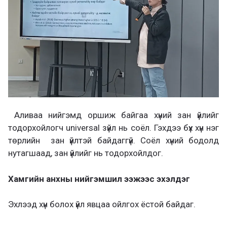
Аливаа нийгэмд оршиж байгаа хүний зан үйлийг
тодорхойлогч universal зүйл нь соёл. Гэхдээ бүх хүн нэг
төрлийн зан үйлтэй байдаггүй. Соёл хүний бодолд
нутагшаад, зан үйлийг нь тодорхойлдог.
Хамгийн анхны нийгэмшил ээжээс эхэлдэг
Эхлээд хүн болох үйл явцаа ойлгох ёстой байдаг.