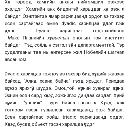
Хүн төрөөд хамгийн анхны нийгэмшил ээжээс
эхэлдэг. Хамгийн анх бидэнтэй харьцдаг хүн ээж л
байдаг. Ээжтэйгээ ямар харилцаанд ордог вэ гэхээр
есөн сартайгаас өмнө dyadic харилцаа үүсдэг гэж
үздэг. Dyadic харилцааг тодорхойлсон
Макс
Планкийн
хувьслын
онолын том институт
байдаг. Тэд соёлын сэтгэл зүйн департаменттай. Тэр
судалгааны төв нь өнгөрсөн жил Нобелийн шагнал
авсан юм.
Dyadic харилцаа гэж юу вэ гэхээр бид хүүхдийг жаахан
байхад “Алив, хаана байна” гээд ярьдаг. Ярихдаа
зүгээр ярихгүй шүү дээ. Эмоцтой, нүүрний хувирал үзүүлнэ.
Эхний есөн сард хүүхэд ээжийгээ дандаа хардаг. Хүний
нүүрийг “уншиж” сурч байна гэсэн үг. Хүүхэд, ээж
тоглоом гэсэн гурвалсан харилцаанд орж байдаг.
Есөн сартайгаас хойш triadic харилцаанд ордог.
Хүүхэд бусад обьект гэсэн харилцаа үүсдэг.