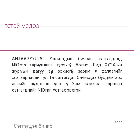
ТӨСТЭЙ МЭДЭЭ
АНХААРУУЛГА: Уншигчдын бичсэн сэтгэгдэлд
NIO.mn хариуцлага хүлээхгүй болно. Бид ХХЗХ-ын
журмын дагуу зүй зохисгүй зарим үг, хэллэгийг
хязгаарласан тул Та сэтгэгдэл бичихдээ бусдын эрх
ашгийг хүндэтгэн үзнэ үү. Хэм хэмжээ зөрчсөн
сэтгэгдлийг NIO.mn устгах эрхтэй.
Сэтгэгдэл
2000
бичих