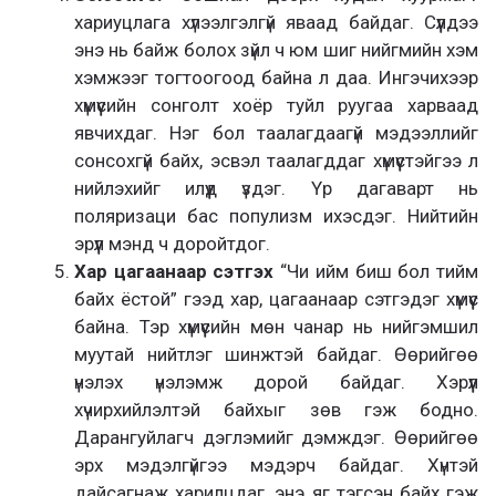
хариуцлага хүлээлгэлгүй яваад байдаг. Сүүлдээ
энэ нь байж болох зүйл ч юм шиг нийгмийн хэм
хэмжээг тогтоогоод байна л даа. Ингэчихээр
хүмүүсийн сонголт хоёр туйл руугаа харваад
явчихдаг. Нэг бол таалагдаагүй мэдээллийг
сонсохгүй байх, эсвэл таалагддаг хүмүүстэйгээ л
нийлэхийг илүүд үздэг. Үр дагаварт нь
поляризаци бас популизм ихэсдэг. Нийтийн
эрүүл мэнд ч доройтдог.
Хар цагаанаар сэтгэх
“Чи ийм биш бол тийм
байх ёстой” гээд хар, цагаанаар сэтгэдэг хүмүүс
байна. Тэр хүмүүсийн мөн чанар нь нийгэмшил
муутай нийтлэг шинжтэй байдаг. Өөрийгөө
үнэлэх үнэлэмж дорой байдаг. Хэрүүл
хүчирхийлэлтэй байхыг зөв гэж бодно.
Дарангуйлагч дэглэмийг дэмждэг. Өөрийгөө
эрх мэдэлгүйгээ мэдэрч байдаг. Хүнтэй
дайсагнаж харилцдаг, энэ яг тэгсэн байх гэж