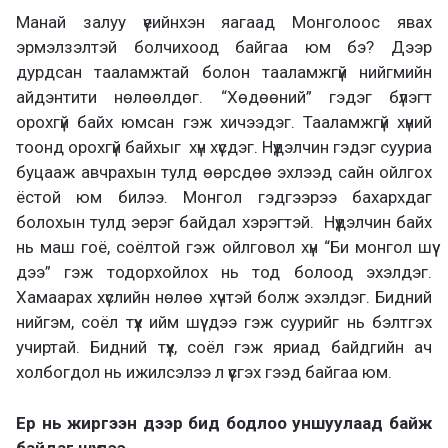
Манай залуу үеийнхэн яагаад Монголоос явах
эрмэлзэлтэй болчихоод байгаа юм бэ? Дээр
дурдсан тааламжтай болон тааламжгүй нийгмийн
айдэнтити нөлөөлдөг. “Хөдөөний” гэдэг бүлэгт
орохгүй байх юмсан гэж хичээдэг. Тааламжгүй хүний
тоонд орохгүй байхыг хүн хүсдэг. Нүүдэлчин гэдэг сууриа
буцааж авчрахын тулд өөрсдөө эхлээд сайн ойлгох
ёстой юм билээ. Монгол гэдгээрээ бахархдаг
болохын тулд эерэг байдал хэрэгтэй. Нүүдэлчин байх
нь маш гоё, соёлтой гэж ойлговол хүн “Би монгол шүү
дээ” гэж тодорхойлох нь тод болоод эхэлдэг.
Хамаарах хүслийн нөлөө хүчтэй болж эхэлдэг. Бидний
нийгэм, соёл түүх ийм шүү дээ гэж суурийг нь бэлтгэх
учиртай. Бидний түүх, соёл гэж яриад байдгийн ач
холбогдол нь ижилсэлээ л үүсгэх гээд байгаа юм.
Ер нь жиргээн дээр бид бодлоо уншуулаад байж
байдаг шүү дээ