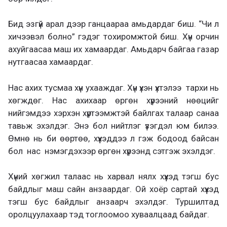
Бид эзгүй арал дээр ганцаараа амьдардаг биш. “Чи л
хичээвэл болно” гэдэг тохиромжтой биш. Хүн орчин
ахуйгаасаа маш их хамаардаг. Амьдарч байгаа газар
нутгаасаа хамаардаг.
Нас ахих тусмаа хүн ухааждаг. Хүн үхэн үхтэлээ тархи нь
хөгждөг. Нас ахихаар өргөн хүрээний нөөцийг
нийгэмдээ хэрхэн хүртээмжтэй байлгах талаар санаа
тавьж эхэлдэг. Энэ бол нийтлэг үзэгдэл юм билээ.
Өмнө нь би өөртөө, хүүхэддээ л гэж бодоод байсан
бол нас нэмэгдэхээр өргөн хүрээнд сэтгэж эхэлдэг.
Хүний хөгжил талаас нь харвал нялх хүүхэд тэгш бус
байдлыг маш сайн анзаардаг. Ой хоёр сартай хүүхэд
тэгш бус байдлыг анзаарч эхэлдэг. Туршилтад
оролцуулахаар тэд тоглоомоо хуваалцаад байдаг.