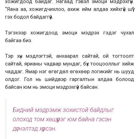
хожигдоод байдаг. Яагаад гэвэл эмоци мэдрэхгүй.
“Яана аа, хожигдчихлоо, ахиж ийм алдаа хийхгүй шүү”
гэх бодол байдаггүй.
Тэгэхээр хожигдоод эмоци мэдрэх гэдэг чухал
байгаа биз.
Тэр хүн мэдлэгтэй, анхаарал сайтай, ой тогтоолт
сайтай, ярианы чадвар мундаг, бүх тооцооллыг хийж
чаддаг. Ямар нэг өгөгдөл өгөхөөр логикийг нь шууд
олдог. Гол нь шийдвэр гаргалтын алдаа болоод
байсан юм нь эмоци мэдрэхгүй байсан.
Бидний мэдрэмж зохистой байдлыг
олоход том хөшүүрэг юм байна гэсэн
дүгнэлтэд хүрсэн.