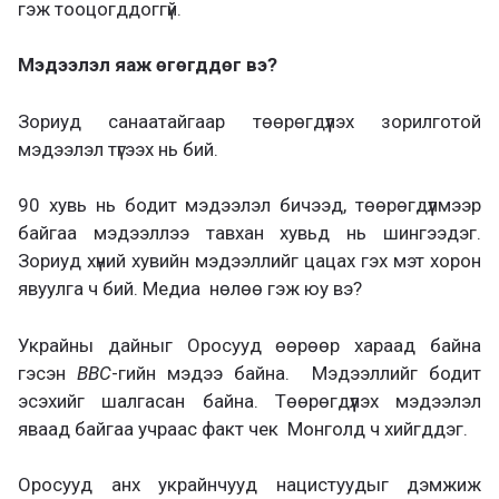
гэж тооцогддоггүй.
Мэдээлэл яаж өгөгддөг вэ?
Зориуд санаатайгаар төөрөгдүүлэх зорилготой
мэдээлэл түгээх нь бий.
90 хувь нь бодит мэдээлэл бичээд, төөрөгдүүлмээр
байгаа мэдээллээ тавхан хувьд нь шингээдэг.
Зориуд хүний хувийн мэдээллийг цацах гэх мэт хорон
явуулга ч бий. Медиа нөлөө гэж юу вэ?
Украйны дайныг Оросууд өөрөөр хараад байна
гэсэн
BBC
-гийн мэдээ байна. Мэдээллийг бодит
эсэхийг шалгасан байна. Төөрөгдүүлэх мэдээлэл
яваад байгаа учраас факт чек Монголд ч хийгддэг.
Оросууд анх украйнчууд нацистуудыг дэмжиж