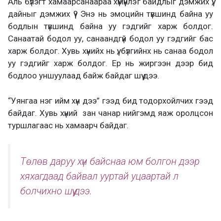
Аль бүлэгт хамаарсанаараа хүмүүнлэг байдлыг дэмжих үү,
дайныг дэмжих үү? Энэ нь эмоцийн түвшинд байна уу
бодлын түвшинд байна уу гэдгийг харж болдог.
Санаатай бодол уу, санаандгүй бодол уу гэдгийг бас
харж болдог. Хувь хүнийх нь үү, бүлгийнх нь санаа бодол
уу гэдгийг харж болдог. Ер нь жиргээн дээр бид
бодлоо уншуулаад байж байдаг шүү дээ.
“Уянгаа нэг ийм хүн дээ” гээд бид тодорхойлчих гээд
байдаг. Хувь хүний зан чанар нийгэмд яаж оролцсон
туршлагаас нь хамаарч байдаг.
Төлөв даруу хүн байснаа юм болгон дээр
хяхагдаад байвал ууртай уцаартай л
болчихно шүү дээ.