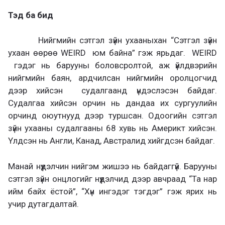
Тэд ба бид
Нийгмийн сэтгэл зүйн ухааныхан “Сэтгэл зүйн
ухаан өөрөө WEIRD юм байна” гэж ярьдаг. WEIRD
гэдэг нь барууны боловсролтой, аж үйлдвэрийн
нийгмийн баян, ардчилсан нийгмийн оролцогчид
дээр хийсэн судалгаанд үндэслэсэн байдаг.
Судалгаа хийсэн орчин нь дандаа их сургуулийн
орчинд оюутнууд дээр туршсан. Одоогийн сэтгэл
зүйн ухааны судалгааны 68 хувь нь Америкт хийсэн.
Үлдсэн нь Англи, Канад, Австралид хийгдсэн байдаг.
Манай нүүдэлчин нийгэм жишээ нь байдаггүй. Барууны
сэтгэл зүйн онцлогийг нүүдэлчид дээр авчраад “Та нар
ийм байх ёстой”, “Хүн ингэдэг тэгдэг” гэж ярих нь
учир дутагдалтай.