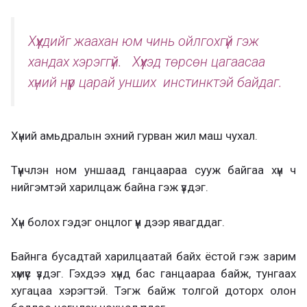
Хүүхдийг жаахан юм чинь ойлгохгүй гэж
хандах хэрэггүй. Хүүхэд төрсөн цагаасаа
хүний нүүр царай унших инстинктэй байдаг.
Хүний амьдралын эхний гурван жил маш чухал.
Түүнчлэн ном уншаад ганцаараа сууж байгаа хүн ч
нийгэмтэй харилцаж байна гэж үздэг.
Хүн болох гэдэг онцлог үүн дээр явагддаг.
Байнга бусадтай харилцаатай байх ёстой гэж зарим
хүмүүс үздэг. Гэхдээ хүнд бас ганцаараа байж, тунгаах
хугацаа хэрэгтэй. Тэгж байж толгой доторх олон