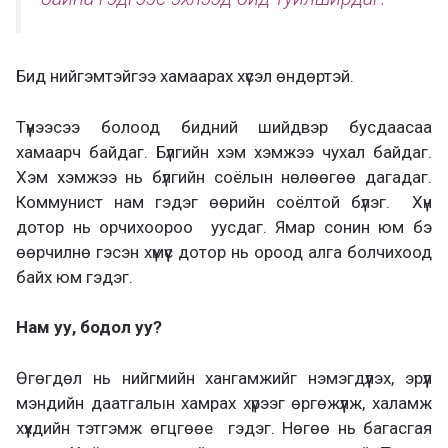
Бид нийгэмтэйгээ хамаарах хүсэл өндөртэй.
Түүнээсээ болоод бидний шийдвэр бусдаасаа
хамаарч байдаг. Бүлгийн хэм хэмжээ чухал байдаг.
Хэм хэмжээ нь бүлгийн соёлын нөлөөгөө дагадаг.
Коммунист нам гэдэг өөрийн соёлтой бүлэг. Хүн
дотор нь орчихоороо уусдаг. Ямар сонин юм бэ
өөрчилнө гэсэн хүмүүс дотор нь ороод алга болчихоод
байх юм гэдэг.
Нам уу, бодол уу?
Өгөгдөл нь нийгмийн хангамжийг нэмэгдүүлэх, эрүүл
мэндийн даатгалын хамрах хүрээг өргөжүүлж, халамж
хүүхдийн тэтгэмж өгцгөөе гэдэг. Нөгөө нь багасгая