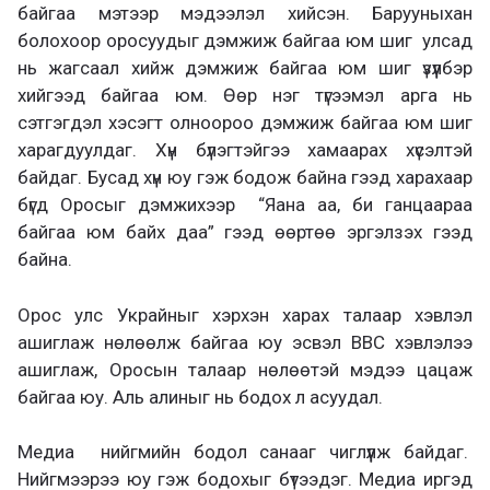
байгаа мэтээр мэдээлэл хийсэн. Барууныхан
болохоор оросуудыг дэмжиж байгаа юм шиг улсад
нь жагсаал хийж дэмжиж байгаа юм шиг үзүүлбэр
хийгээд байгаа юм. Өөр нэг түгээмэл арга нь
сэтгэгдэл хэсэгт олноороо дэмжиж байгаа юм шиг
харагдуулдаг. Хүн бүлэгтэйгээ хамаарах хүсэлтэй
байдаг. Бусад хүн юу гэж бодож байна гээд харахаар
бүгд Оросыг дэмжихээр “Яана аа, би ганцаараа
байгаа юм байх даа” гээд өөртөө эргэлзэх гээд
байна.
Орос улс Украйныг хэрхэн харах талаар хэвлэл
ашиглаж нөлөөлж байгаа юу эсвэл BBC хэвлэлээ
ашиглаж, Оросын талаар нөлөөтэй мэдээ цацаж
байгаа юу. Аль алиныг нь бодох л асуудал.
Медиа нийгмийн бодол санааг чиглүүлж байдаг.
Нийгмээрээ юу гэж бодохыг бүтээдэг. Медиа иргэд