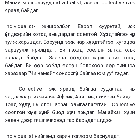
Манай монголчууд individualist, эсвэл collective гэж
яриад байдаг.
Individualist- жишээлбэл Европ суурьтай, аж
үйлдвэрийн хотод амьдардаг соёлтой. Хүүхэдтэйгээ нүүр
тулж харьцдаг. Баруунд ээж нар хүүхэдтэйгээ хугацаа
зарцуулж ярилцдаг. Би гэхэд соёлын ялгаа олж
хараад байдаг. Заавал өөдөөс харж ярих гээд
байдаг. Би өөр соёлд өссөн болохоор өөр тийшээ
харахаар “Чи намайг сонсохгүй байгаа юм уу” гэдэг.
Collective гэж яриад байгаа судалгааг нь
задлахаар ихэвчлэн Африк, Ази тивд хийсэн байдаг.
Тэнд хүүхдүүд нь олон асран хамгаалагчтай. Collective
соёлтой хүмүүс хүний биед хүрч ярьдаг. Манайхан хүний
хөлөн дээр гишгэчихээд гар барьдаг шүү дээ.
Individualist нийгэмд харин тоглоом бариулдаг.