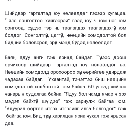
Шийдвэр гаргалтад юу нөлөөлдөг гэхээр хугацаа.
“Гялс сонголтоо хийгээрэй” гээд юу ч юм нэг юм
сонгоод, сүүлдээ тэр нь таалагдах таалагдахгүй юм
болдог. Сонголтгүй, цаггүй, нөөцийн хомсдолтой бол
бидний боловсрол, эрүүл мэнд бүгдэд нөлөөлдөг.
Баян, ядуу анги гэж яриад байдаг. Түүнээс доош
орчихоор шийдвэр гаргалтад юу нөлөөлдөг вэ.
Нөөцийн хомсдолд орохоороо хүн өөрийгөө удирдаж
чадахаа байдаг. Ухаантай, тэнэгтээ биш нөөцийн
хомсдолтой холбоотой юм байна. 60 улсад хийсэн
чанарын судалгаа байна. “Ядуу бол чамд ямар ч эрх
мэдэл байхгүй шүү дээ” гэж хариулж байгаа юм.
“Ядуурал өөртөө итгэх итгэлийг алга болгодог” гэж
байгаа юм. Бид түрүүн харилцан яриа чухал гэж ярьсан
даа.