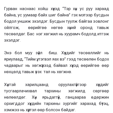
Гурван наснаас хойш хүүхэд “Тэр хүн ус руу хараад
байна, ус уумаар байх шиг байна” гэх мэтээр бусдын
бодол уншиж эхэлдэг. Бусдын туулж байгаа зовлонг
ойлгож, өөрийгөө нөгөө хүний оронд тавьж
төсөөлдөг. Бас нэг хөгжил нь хуурамч бодолд итгэж
эхэлдэг.
Энэ бол муу зүйл биш. Хүүхдийг төсөөллийг нь
яриулаад, “Тийм үү, тэгвэл яах вэ” гээд төсөөлөн бодох
чадварыг нь хөгжүүлээд байвал хүүхэд өөрийгөө өөр
нөхцөлд тавьж үзэх тал нь хөгжнө.
Хүнтэй харилцаанд оруулахгүйгээр хүүхдийг
тусгаарлачихвал тархины хөгжилд сөргөөр
нөлөөлдөг. Хүн ярьдаггүй, ганцаараа өдөржин
орхигддог хүүхдийн тархины зургийг харахад бүтэц,
хэмжээ нь хүртэл өөр болсон байдаг.