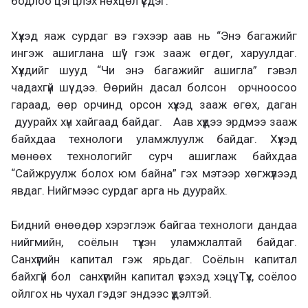
бодлоо цэгцлэх нөхцөл үүсдэг.
Хүүхэд яаж сурдаг вэ гэхээр аав нь “Энэ багажийг
ингэж ашиглана шүү” гэж зааж өгдөг, харуулдаг.
Хүүхдийг шууд “Чи энэ багажийг ашигла” гэвэл
чадахгүй шүү дээ. Өөрийн дасал болсон орчноосоо
гараад, өөр орчинд орсон хүүхэд зааж өгөх, даган
дуурайх хүн хайгаад байдаг. Аав хүүдээ эрдмээ зааж
байхдаа технологи уламжлуулж байдаг. Хүүхэд
мөнөөх технологийг сурч ашиглаж байхдаа
“Сайжруулж болох юм байна” гэх мэтээр хөгжүүлээд
явдаг. Нийгмээс сурдаг арга нь дуурайх.
Бидний өнөөдөр хэрэглэж байгаа технологи дандаа
нийгмийн, соёлын түүхэн уламжлалтай байдаг.
Санхүүгийн капитал гэж ярьдаг. Соёлын капитал
байхгүй бол санхүүгийн капитал үүсэхэд хэцүү. Түүх, соёлоо
ойлгох нь чухал гэдэг эндээс үүдэлтэй.