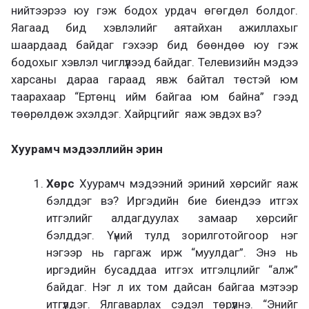
нийтээрээ юу гэж бодох урдач өгөгдөл болдог.
Яагаад бид хэвлэлийг аятайхан ажиллахыг
шаардаад байдаг гэхээр бид бөөндөө юу гэж
бодохыг хэвлэл чиглүүлээд байдаг. Телевизийн мэдээ
харсаны дараа гараад явж байтал төстэй юм
таарахаар “Ертөнц ийм байгаа юм байна” гээд
төөрөлдөж эхэлдэг. Хайрцгийг яаж эвдэх вэ?
Хуурамч мэдээллийн эрин
Хөрс
Хуурамч мэдээний эриний хөрсийг яаж
бэлддэг вэ? Иргэдийн бие биендээ итгэх
итгэлийг алдагдуулах замаар хөрсийг
бэлддэг. Үүний тулд зорилготойгоор нэг
нэгээр нь гаргаж ирж “муулдаг”. Энэ нь
иргэдийн бусаддаа итгэх итгэлцлийг “алж”
байдаг. Нэг л их том дайсан байгаа мэтээр
итгүүлдэг. Ялгаварлах сэдэл төрүүлнэ. “Энийг