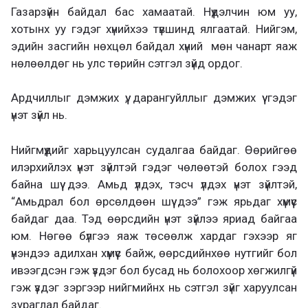
Газарзүйн байдал бас хамаатай. Нүүдэлчин юм уу,
хотынх уу гэдэг хүнийхээ түвшинд ялгаатай. Нийгэм,
эдийн засгийн нөхцөл байдал хүний мөн чанарт яаж
нөлөөлдөг нь улс төрийн сэтгэл зүйд ордог.
Ардчиллыг дэмжих үү, дарангуйллыг дэмжих үү гэдэг
үнэт зүйл нь.
Нийгмүүдийг харьцуулсан судалгаа байдаг. Өөрийгөө
илэрхийлэх үнэт зүйлтэй гэдэг чөлөөтэй болох гээд
байна шүү дээ. Амьд үлдэх, тэсч үлдэх үнэт зүйлтэй,
“Амьдрал бол өрсөлдөөн шүү дээ” гэж ярьдаг хүмүүс
байдаг даа. Тэд өөрсдийн үнэт зүйлээ яриад байгаа
юм. Нөгөө бүлгээ яаж төсөөлж хардаг гэхээр яг
үнэндээ адилхан хүмүүс байж, өөрсдийнхөө нутгийг бол
ивээгдсэн гэж үздэг бол бусад нь болохоор хөгжилгүй
гэж үздэг зэргээр нийгмийнх нь сэтгэл зүйг харуулсан
зураглал байдаг.