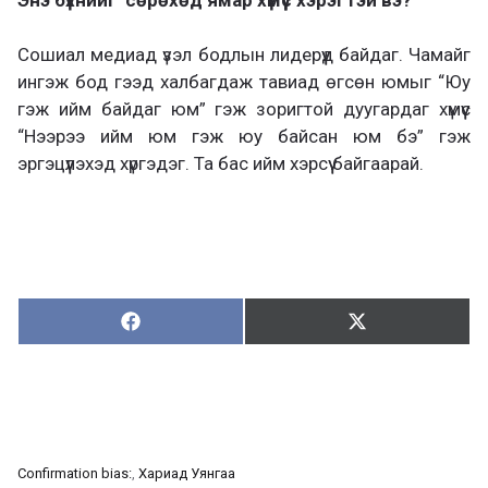
Сошиал медиад үзэл бодлын лидерүүд байдаг. Чамайг
ингэж бод гээд халбагдаж тавиад өгсөн юмыг “Юу
гэж ийм байдаг юм” гэж зоригтой дуугардаг хүмүүс
“Нээрээ ийм юм гэж юу байсан юм бэ” гэж
эргэцүүлэхэд хүргэдэг. Та бас ийм хэрсүү байгаарай.
Хуваалцах:
Түгээх:
Х
Т
у
в
г
а
э
а
э
л
х
ц
а
Confirmation bias:
, 
Хариад Уянгаа
х