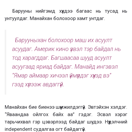
Барууны нийгэмд хүүхдээ багаас нь тусад нь
унтуулдаг. Манайхан болохоор хамт унтдаг.
Барууныхан болохоор маш их асуулт
асуудаг. Америк кино үзвэл тэр байдал нь
тод харагддаг. Багшаасаа шууд асуулт
асуугаад яриад байдаг. Манайд ингэвэл
“Ямар аймаар хичээл үймүүлдэг хүүхэд вэ”
гээд хүлээж авдаггүй.
Манайхан бие биенээ шүүмжилдэггүй. Эвтэйхэн хэлдэг.
“Яваандаа ойлгох байх аа” гэдэг. Эсвэл хэрэг
тарьчихвал гэр цэвэрлээд байдаг шүү дээ. Нүүдэлчний
independent судалгаа огт байдаггүй.