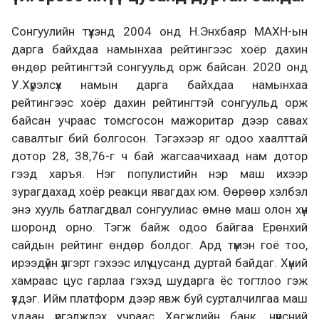
Сонгуулийн түүхэнд 2004 онд Н.Энхбаяр МАХН-ын
дарга байхдаа намынхаа рейтингээс хоёр дахин
өндөр рейтингтэй сонгуульд орж байсан. 2020 онд
У.Хүрэлсүх намын дарга байхдаа намынхаа
рейтингээс хоёр дахин рейтингтэй сонгуульд орж
байсан учраас томсгосон мажоритар дээр савах
савалтыг бий болгосон. Тэгэхээр яг одоо хаалттай
дотор 28, 38,76-г ч бай жагсаачихаад нам дотор
гээд харъя. Нэг популистийн нэр маш ихээр
зурагдахад хоёр реакци явагдах юм. Өөрөөр хэлбэл
энэ хууль батлагдвал сонгуулиас өмнө маш олон хүн
шоронд орно. Тэгж байж одоо байгаа Ерөнхий
сайдын рейтинг өндөр болдог. Ард түмэн гоё тоо,
ирээдүйн үлгэрт гэхээс илүү цусанд дуртай байдаг. Хүний
хамраас цус гарлаа гэхэд шударга ёс тогтлоо гэж
үздэг. Ийм платформ дээр явж буй сурталчилгаа маш
удаан үргэлжлэх учраас Хөгжлийн банк, нүүрсний