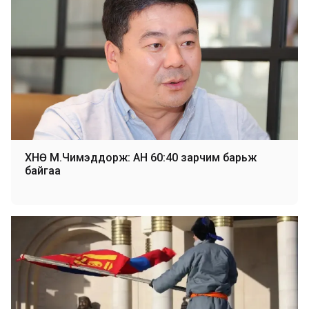
ҮХНӨ М.Чимэддорж: АН 60:40 зарчим барьж
байгаа