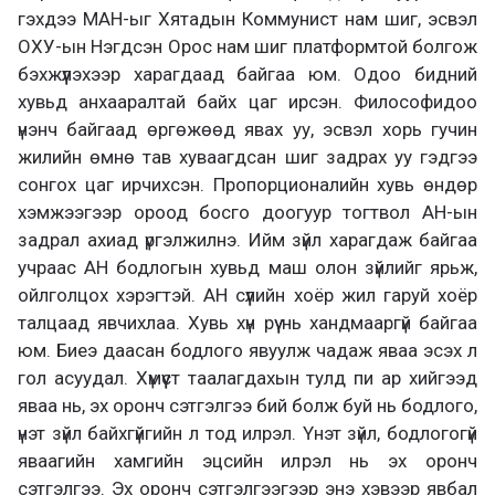
гэхдээ МАН-ыг Хятадын Коммунист нам шиг, эсвэл
ОХУ-ын Нэгдсэн Орос нам шиг платформтой болгож
бэхжүүлэхээр харагдаад байгаа юм. Одоо бидний
хувьд анхааралтай байх цаг ирсэн. Философидоо
үнэнч байгаад өргөжөөд явах уу, эсвэл хорь гучин
жилийн өмнө тав хуваагдсан шиг задрах уу гэдгээ
сонгох цаг ирчихсэн. Пропорционалийн хувь өндөр
хэмжээгээр ороод босго доогуур тогтвол АН-ын
задрал ахиад үргэлжилнэ. Ийм зүйл харагдаж байгаа
учраас АН бодлогын хувьд маш олон зүйлийг ярьж,
ойлголцох хэрэгтэй. АН сүүлийн хоёр жил гаруй хоёр
талцаад явчихлаа. Хувь хүн рүү нь хандмааргүй байгаа
юм. Биеэ даасан бодлого явуулж чадаж яваа эсэх л
гол асуудал. Хүмүүст таалагдахын тулд пи ар хийгээд
яваа нь, эх оронч сэтгэлгээ бий болж буй нь бодлого,
үнэт зүйл байхгүйгийн л тод илрэл. Үнэт зүйл, бодлогогүй
яваагийн хамгийн эцсийн илрэл нь эх оронч
сэтгэлгээ. Эх оронч сэтгэлгээгээр энэ хэвээр явбал