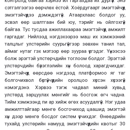
контролд байгаа хэрнээ ил гаргахдаа их дургүй. Энэ
сэтгэлгээгээ өөрчлөх ёстой. Хоёрдугаарт эмэгтэйчүүд
эмэгтэйчүүдээ дэмждэггүй. Атаархлаас болдог уу,
эсвэл өөр шалтгаан бий юу, тэрийг нь ойлгохгүй
байгаа. Тус тусдаа ажиллахаараа эмэгтэйчүүд амжилт
гаргадаг. Нийлээд нэгдэхээрээ маш их хэмжээний
талцлыг улстөрийн суурьгүйгээр зөвхөн танил тал,
аймаг нутаг гэх мэтээр өөр зуураа үүсгэдэг. Үүнээсээ
болж эрэгтэй улстөрчдийн тоглоом болдог. Эрэгтэй
улстөрчдийн бүлэглэлийн хүн болоод харагдчихдаг.
Эмэгтэйчүүд өөрсдөө нэгдээд платформоо яг таг
болгочихвол бүсгүйчүүдийн оролцоо хүссэн хүсээгүй
нэмэгдэнэ. Хэрвээ тэгж чадвал миний хувьд
улстөрд зарцуулах мөнгийг нь босгож өгч чадна.
Тийм хэмжээнд пи ар хийж өгөх асуудалгүй. Нэг удаа
амжилттайгаар мөнгө босгочиход цаашид эмэгтэй
хүн дээр мөнгө босдог систем үүсчихдэг. Өнөөдрийн
тухайд улстөрийн намууд эмэгтэйчүүдийн квотыг 30