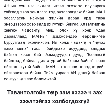
АН-ын хэн нэг лидерт итгэл өгөхөөс илүү аврагч
хайгаад яваа хандлага тод анзаарагдаж байна. МАН
засагласан найман жилийн дараа ард түмэн
энерцээрээ хоёр зүйлд их гутарч байгаа. Хүлээлтийг нь
хангаж чадсангүй. Маш олон хүн хоёр удаа
дарааллаад МАН-ыг дэмжсэндээ өөрсдийгөө
буруутгаад эхэлчихсэн. Ил хэлж чадахгүй ч “нүглээ
наманчилна” гэсэн байдлаар асуудалд хандаж
байгаа хэсэг бий. Ахмадуудын дунд “Балансгүй
байлгаад байвал диктатуртай байх юм байна” гэсэн
ойлголт хүчтэй байна. МАН-ын хөгшчүүл өөрсдөө үүнийг
ойлгочихсон байна. Тийм учраас АН дажгүй байвал
сонгуульд ялах боломжтой.
Тавантолгойн төмөр зам хэзээ ч зах
зээлтэйгээ холбогдохгүй