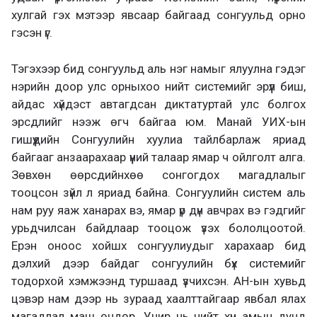
хулгай гэх мэтээр явсаар байгаад сонгуульд орно
гэсэн үг.
Тэгэхээр бид сонгуульд аль нэг намыг ялуулна гэдэг
нэрийн доор улс орныхоо нийт системийг эрүүл биш,
айдас хүйдэст автагдсан диктатуртай улс болгох
эрсдлийг нээж өгч байгаа юм. Манай УИХ-ын
гишүүдийн Сонгуулийн хуулиа тайлбарлаж яриад
байгааг анзаарахаар үүний талаар ямар ч ойлголт алга.
Зөвхөн өөрсдийнхөө сонгогдох магадлалыг
тооцсон зүйл л яриад байна. Сонгуулийн систем аль
нам руу яаж ханарах вэ, ямар үр дүн авчрах вэ гэдгийг
урьдчилсан байдлаар тооцож үзэх бололцоотой.
Ерэн оноос хойшх сонгуулиудыг харахаар бид
дэлхий дээр байдаг сонгуулийн бүх системийг
тодорхой хэмжээнд туршаад үзчихсэн. АН-ын хувьд
цэвэр нам дээр нь зураад хаалттайгаар явбал ялах
магадлал маш өндөр. Учир нь нийт хүн амын дунд