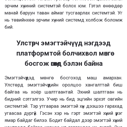
эрчим хүчиний системтэй болох юм. Гэтэл өнөөдөр
манай баруун таван аймаг тусгаарлах системтэй. Уг
нь төвийнхөө эрчим хүчний системд холбож боломж
бий.
Улстөрч эмэгтэйчүүд нэгдээд
платформтой болчихвол мөнгө
босгож өгөхөд бэлэн байна
Эмэгтэйчүүдэд мөнгө босгоход маш амархан.
Улстөрд эмэгтэйчүүдийн оролцоо хангалттай биш
байгаа нь хоёр шалтгаантай. Эхний шалтгаан нь
бидний сэтгэлгээ. Учир нь бид эцгийн эрхэт овгийн
системтэй. Тэр утгаараа эмэгтэй хүн дээшээ гарахад
угаасаа дургүй. Гэсэн хэр нь гэрт эмэгтэй хүний үүрэг
ямар байдаг билээ. Бодит байдал дээр эмэгтэй хүний