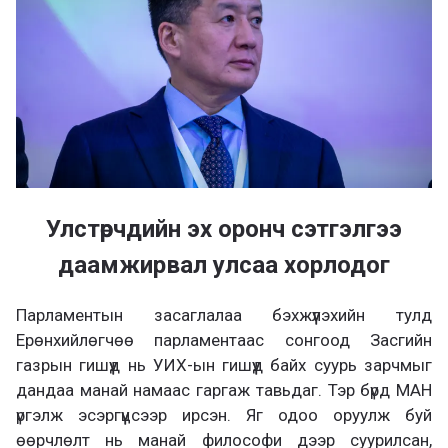
Улстөрчдийн эх оронч сэтгэлгээ
даамжирвал улсаа хорлодог
Парламентын засаглалаа бэхжүүлэхийн тулд
Ерөнхийлөгчөө парламентаас сонгоод Засгийн
газрын гишүүд нь УИХ-ын гишүүд байх суурь зарчмыг
дандаа манай намаас гаргаж тавьдаг. Тэр бүрд МАН
үргэлж эсэргүүцсээр ирсэн. Яг одоо оруулж буй
өөрчлөлт нь манай философи дээр суурилсан,