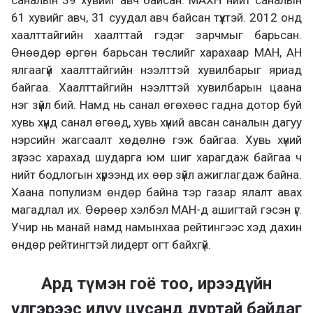
61 хувийг авч, 31 суудал авч байсан түүхтэй. 2012 онд
хаалттайгийн хаалттай гэдэг зарчмыг барьсан.
Өнөөдөр өргөн барьсан төслийг харахаар МАН, АН
ялгаагүй хаалттайгийн нээлттэй хувилбарыг яриад
байгаа. Хаалттайгийн нээлттэй хувилбарын цаана
нэг зүйл бий. Намд нь санал өгөхөөс гадна дотор буй
хувь хүнд санал өгөөд, хувь хүний авсан саналын дагуу
нэрсийн жагсаалт хөдөлнө гэж байгаа. Хувь хүний
зүгээс харахад шударга юм шиг харагдаж байгаа ч
нийт бодлогын хүрээнд их өөр зүйл ажиглагдаж байна.
Хаана популизм өндөр байна тэр газар ялалт авах
магадлал их. Өөрөөр хэлбэл МАН-д ашигтай гэсэн үг.
Учир нь манай намд намынхаа рейтингээс хэд дахин
өндөр рейтингтэй лидерт огт байхгүй.
Ард түмэн гоё тоо, ирээдүйн
үлгэрээс илүү цусанд дуртай байдаг