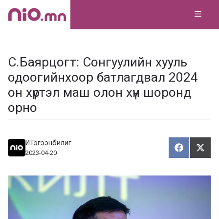
Skip
MEN
to
content
С.Баярцогт: Сонгуулийн хууль
одоогийнхоор батлагдвал 2024
он хүртэл маш олон хүн шоронд
орно
И.Гэгээнбилиг
Хуваалца
Түгэ
Х
Т
2023-04-20
у
в
г
а
э
а
э
л
х
ц
а
х