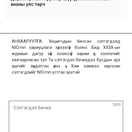
анхны улс төрч
АНХААРУУЛГА: Уншигчдын бичсэн сэтгэгдэлд
NIO.mn хариуцлага хүлээхгүй болно. Бид ХХЗХ-ын
журмын дагуу зүй зохисгүй зарим үг, хэллэгийг
хязгаарласан тул Та сэтгэгдэл бичихдээ бусдын эрх
ашгийг хүндэтгэн үзнэ үү. Хэм хэмжээ зөрчсөн
сэтгэгдлийг NIO.mn устгах эрхтэй.
Сэтгэгдэл
2000
бичих