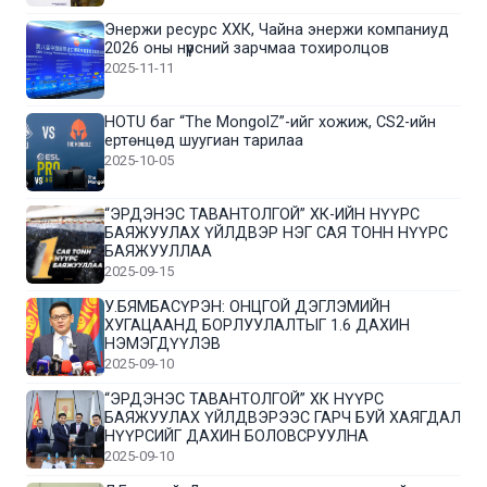
Энержи ресурс ХХК, Чайна энержи компаниуд
2026 оны нүүрсний зарчмаа тохиролцов
2025-11-11
HOTU баг “The MongolZ”-ийг хожиж, CS2-ийн
ертөнцөд шуугиан тарилаа
2025-10-05
“ЭРДЭНЭС ТАВАНТОЛГОЙ” ХК-ИЙН НҮҮРС
БАЯЖУУЛАХ ҮЙЛДВЭР НЭГ САЯ ТОНН НҮҮРС
БАЯЖУУЛЛАА
2025-09-15
У.БЯМБАСҮРЭН: ОНЦГОЙ ДЭГЛЭМИЙН
ХУГАЦААНД БОРЛУУЛАЛТЫГ 1.6 ДАХИН
НЭМЭГДҮҮЛЭВ
2025-09-10
“ЭРДЭНЭС ТАВАНТОЛГОЙ” ХК НҮҮРС
БАЯЖУУЛАХ ҮЙЛДВЭРЭЭС ГАРЧ БУЙ ХАЯГДАЛ
НҮҮРСИЙГ ДАХИН БОЛОВСРУУЛНА
2025-09-10