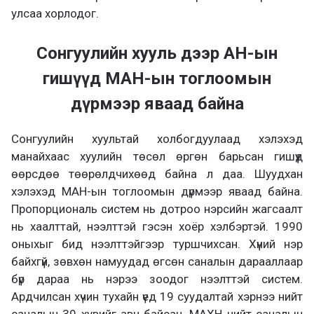
улсаа хорлодог.
Сонгуулийн хууль дээр АН-ын
гишүүд МАН-ын тоглоомын
дүрмээр яваад байна
Сонгуулийн хуультай холбогдуулаад хэлэхэд
манайхаас хуулийн төсөл өргөн барьсан гишүүд
өөрсдөө төөрөлдчихөөд байна л даа. Шуудхан
хэлэхэд МАН-ын тоглоомын дүрмээр яваад байна.
Пропорциональ систем нь дотроо нэрсийн жагсаалт
нь хаалттай, нээлттэй гэсэн хоёр хэлбэртэй. 1990
оныхыг бид нээлттэйгээр туршчихсан. Хүний нэр
байхгүй, зөвхөн намуудад өгсөн саналын дарааллаар
бүр дараа нь нэрээ зоодог нээлттэй систем.
Ардчилсан хүчин тухайн үед 19 суудалтай хэрнээ нийт
саналын 39 хувийг авч байсан. МАХН нийт саналын