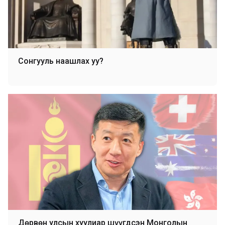
Сонгууль наашлах уу?
Дөрвөн улсын хуулиар шүүгдсэн Монголын