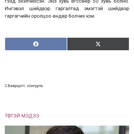
гээд эхэлчихсэн. Энэ хувь өгссөөр 50 хувь болно.
Ингэвэл шийдвэр гаргалтад эмэгтэй шийдвэр
гаргагчийн оролцоо өндөр болчих юм.
Хуваалцах:
Түгээх:
Х
Т
у
в
г
а
э
а
э
л
х
ц
а
С.Баярцогт
, 
сонгууль
х
ТӨСТЭЙ МЭДЭЭ