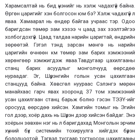
Харамсалтай нь бид үнэнийг нь хэлж чадахгүй байна.
Өргөн царигийг хэн болгосон юм бэ? Хэлж чадахгүй л
яваа. Хамаарал нь өндөр байгаа учраас тэр. Одоо
баригдсан төмөр зам хэзээ ч цаад зах зээлтэйгээ
холбогдохгүй. Цаад талдаа нарийн царигтай, өндрийн
зөрөөтэй. Гэтэл тэнд зарсан мөнгө нь нарийн
царигийн өчнөөн км төмөр зам барих хэмжээний
хөрөнгөөр хэмжигдэж яваа.Тавдугаар цахилгааны
станц барих асуудлыг монголчууд өөрсдөө
нураадаг. Эг, Шүрэнгийн голын усан цахилгаан
станцууд байна. Хөвсгөл нуураас Сэлэнгэ мөрөн
манайхаас гарч явах хооронд 37 том хэмжээний
усан цахилгаан станц барьж болно гэсэн ТЭЗҮ-ийг
оросууд өөрсдөө хийсэн. Хамгийн томыг нь Эгийн
гол дээр, хоёр дахь нь Шүрэн дээр хийсэн байдаг. Энэ
хоёрын зөвхөн нэг нь л баригдахад Монголын эрчим
хүчний бүх системийн тохируулга хийгдэх бүрэн
бололцоотой. Тэгвэл тусгаар тогтносон цахилгааны