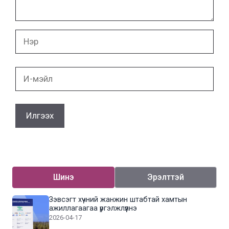
Нэр
И-
мэйл
Шинэ
Эрэлттэй
Зэвсэгт хүчний жанжин штабтай хамтын
ажиллагаагаа үргэлжлүүлнэ
2026-04-17