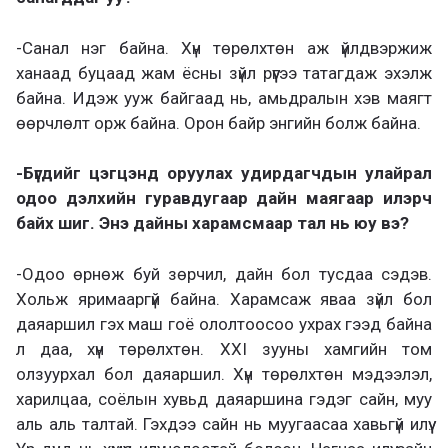
-Санал нэг байна. Хүн төрөлхтөн аж үйлдвэржиж
ханаад буцаад жам ёсны зүйл рүүгээ татагдаж эхэлж
байна. Идэж ууж байгаад нь, амьдралын хэв маягт
өөрчлөлт орж байна. Орон байр энгийн болж байна.
-Бүгдийг цэгцэнд оруулах удирдагчдын улайрал
одоо дэлхийн гуравдугаар дайн маягаар илэрч
байх шиг. Энэ дайны харамсмаар тал нь юу вэ?
-Одоо өрнөж буй зөрчил, дайн бол тусдаа сэдэв.
Хольж яримааргүй байна. Харамсаж яваа зүйл бол
даяаршил гэх маш гоё ололтоосоо ухрах гээд байна
л даа, хүн төрөлхтөн. XXI зууны хамгийн том
олзуурхал бол даяаршил. Хүн төрөлхтөн мэдээлэл,
харилцаа, соёлын хувьд даяаршина гэдэг сайн, муу
аль аль талтай. Гэхдээ сайн нь муугаасаа хавьгүй илүү.