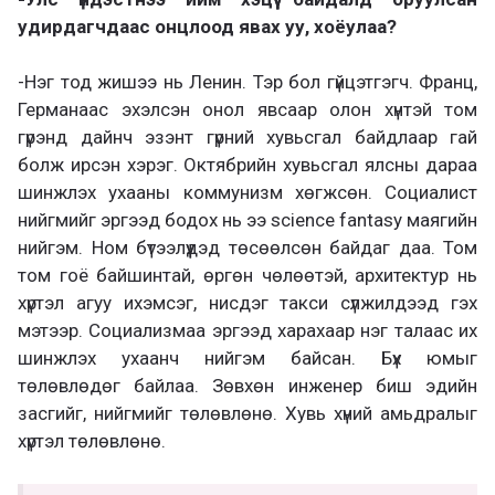
удирдагчдаас онцлоод явах уу, хоёулаа?
-Нэг тод жишээ нь Ленин. Тэр бол гүйцэтгэгч. Франц,
Германаас эхэлсэн онол явсаар олон хүнтэй том
гүрэнд дайнч эзэнт гүрний хувьсгал байдлаар гай
болж ирсэн хэрэг. Октябрийн хувьсгал ялсны дараа
шинжлэх ухааны коммунизм хөгжсөн. Социалист
нийгмийг эргээд бодох нь ээ science fantasy маягийн
нийгэм. Ном бүтээлүүдэд төсөөлсөн байдаг даа. Том
том гоё байшинтай, өргөн чөлөөтэй, архитектур нь
хүртэл агуу ихэмсэг, нисдэг такси сүлжилдээд гэх
мэтээр. Социализмаа эргээд харахаар нэг талаас их
шинжлэх ухаанч нийгэм байсан. Бүх юмыг
төлөвлөдөг байлаа. Зөвхөн инженер биш эдийн
засгийг, нийгмийг төлөвлөнө. Хувь хүний амьдралыг
хүртэл төлөвлөнө.