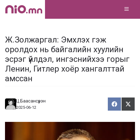
Skip
MEN
to
content
Ж.Золжаргал: Эмхлэх гэж
оролдох нь байгалийн хуулийн
эсрэг үйлдэл, ингэснийхээ горыг
Ленин, Гитлер хоёр хангалттай
амссан
Ц.Баасансүрэн
Хуваалца
Түгэ
Х
Т
2025-06-12
у
в
г
а
э
а
э
л
х
ц