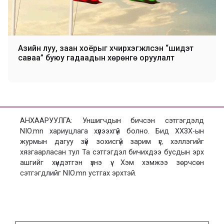
Азийн луу, заан хоёрыг хүчирхэгжүүлсэн “шидэт
саваа” буюу гадаадын хөрөнгө оруулалт
АНХААРУУЛГА: Уншигчдын бичсэн сэтгэгдэлд
NIO.mn хариуцлага хүлээхгүй болно. Бид ХХЗХ-ын
журмын дагуу зүй зохисгүй зарим үг, хэллэгийг
хязгаарласан тул Та сэтгэгдэл бичихдээ бусдын эрх
ашгийг хүндэтгэн үзнэ үү. Хэм хэмжээ зөрчсөн
сэтгэгдлийг NIO.mn устгах эрхтэй.