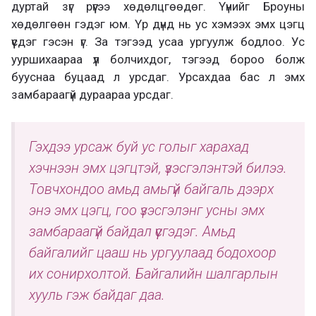
дуртай зүг рүүгээ хөдөлцгөөдөг. Үүнийг Броуны
хөдөлгөөн гэдэг юм. Үр дүнд нь ус хэмээх эмх цэгц
үүсдэг гэсэн үг. За тэгээд усаа ургуулж бодлоо. Ус
ууршихаараа үүл болчихдог, тэгээд бороо болж
бууснаа буцаад л урсдаг. Урсахдаа бас л эмх
замбараагүй дураараа урсдаг.
Гэхдээ урсаж буй ус голыг харахад
хэчнээн эмх цэгцтэй, үзэсгэлэнтэй билээ.
Товчхондоо амьд амьгүй байгаль дээрх
энэ эмх цэгц, гоо үзэсгэлэнг усны эмх
замбараагүй байдал үүсгэдэг. Амьд
байгалийг цааш нь ургуулаад бодохоор
их сонирхолтой. Байгалийн шалгарлын
хууль гэж байдаг даа.