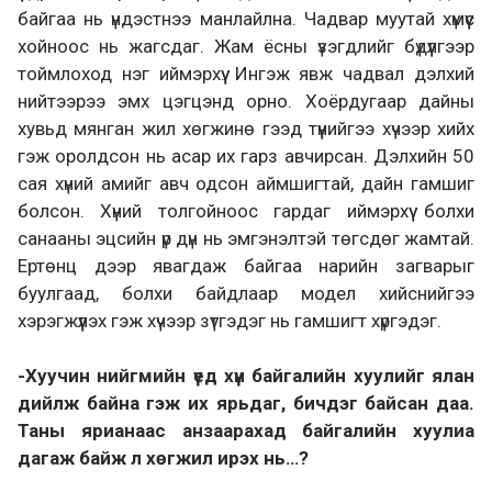
байгаа нь үндэстнээ манлайлна. Чадвар муутай хүмүүс
хойноос нь жагсдаг. Жам ёсны үзэгдлийг бүдүүлгээр
тоймлоход нэг иймэрхүү. Ингэж явж чадвал дэлхий
нийтээрээ эмх цэгцэнд орно. Хоёрдугаар дайны
хувьд мянган жил хөгжинө гээд түүнийгээ хүчээр хийх
гэж оролдсон нь асар их гарз авчирсан. Дэлхийн 50
сая хүний амийг авч одсон аймшигтай, дайн гамшиг
болсон. Хүний толгойноос гардаг иймэрхүү болхи
санааны эцсийн үр дүн нь эмгэнэлтэй төгсдөг жамтай.
Ертөнц дээр явагдаж байгаа нарийн загварыг
буулгаад, болхи байдлаар модел хийснийгээ
хэрэгжүүлэх гэж хүчээр зүтгэдэг нь гамшигт хүргэдэг.
-Хуучин нийгмийн үед хүн байгалийн хуулийг ялан
дийлж байна гэж их ярьдаг, бичдэг байсан даа.
Таны ярианаас анзаарахад байгалийн хуулиа
дагаж байж л хөгжил ирэх нь…?