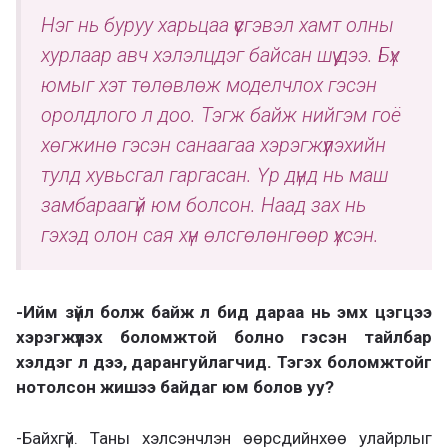
Нэг нь буруу харьцаа үүсгэвэл хамт олны
хурлаар авч хэлэлцдэг байсан шүү дээ. Бүх
юмыг хэт төлөвлөж моделчлох гэсэн
оролдлого л доо. Тэгж байж нийгэм гоё
хөгжинө гэсэн санаагаа хэрэгжүүлэхийн
тулд хувьсгал гаргасан. Үр дүнд нь маш
замбараагүй юм болсон. Наад зах нь
гэхэд олон сая хүн өлсгөлөнгөөр үхсэн.
-Ийм зүйл болж байж л бид дараа нь эмх цэгцээ
хэрэгжүүлэх боломжтой болно гэсэн тайлбар
хэлдэг л дээ, дарангуйлагчид. Тэгэх боломжтойг
нотолсон жишээ байдаг юм болов уу?
-Байхгүй. Таны хэлсэнчлэн өөрсдийнхөө улайрлыг