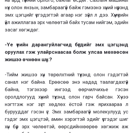
нүх олон янзын, замбараагүй байж гэмээнэ хүний нүүрэнд
эмх цэгцийг үүсгэдэгтэй агаар нэг зүйл л дээ. Хүмүүсийн
үйл ажиллагаа эрх чөлөөтэй байх тусам нийгэм, эдийн
засаг хөгждөг.
-Үе үеийн дарангуйлагчид бүгдийг эмх цэгцэнд
оруулах гэж улайрснаасаа болж улсаа мөхөөсөн
жишээ өчнөөн шүү…?
-Тийм жишээ хүн төрөлхтний түүхэнд олон гэдэгтэй
санал нэг байна. Ерөөсөө энэ надад таалагдахгүй
байна, тэгэхээр ингээд өөрчилчихье гэсэн
оролдлогууд хүний түүхэнд олон гарч байсан. Хүчээ
нэгтгэж нэг зүгт хөдлөх ёстой гэж ярихаараа л
бурууддаг гэсэн үг. Эмх замбараагүй молекулууд ус
гэдэг эмх цэгцтэй, амин хэрэгтэй эдийг үүсгэдэг шиг
хүн бүр эрх чөлөөтэй, өөрсдийнхөөрөө хөгжиж аж