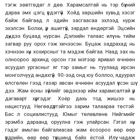
тэгж зөвтгөдөг л дөө. Харамсалтай нь тэр бүхний
дараа эмх цэгц үүсдэггүй. Хойд хөршийн хувьд хэсэг
байж байгаад л эдийн засгаасаа эхлээд нурж
эхэлсэн. Болхи, үр ашиггүй, зардал өндөртэй. Эцсийн
дүндээ буцаад нурсан. Дэлхийн талаас илүү нь тийм
загвар руу орох гэж хичээсэн. Буцаж задрахад нь
хэчнээн хүн хохирсныг та мэдэж байгаа. Наад зах нь
олноороо архинд орсон гэх мэтээр яривал өчнөөн
асуудал ургасныг яг тэр замыг нь туулаад ирсэн
монголчууд андахгүй. 90-ээд онд юу боллоо, ядуурал
өлсгөлөн гээд газар авсан өчнөөн асуудал үүссэн шүү
дээ. Жам ёсны зүйлийг эвдэхээр ийм харамсалтай үр
дагаварт хүргэдэг. Хоёр дахь тод жишээ нь
нацистууд. Нөгөөдүүлтэйгээ зарим талаараа төстэй.
Бас л социалистууд. Юмыг төлөвлөнө. Нийгмийг
эрэмбэ дараанд оруулна гэж улайрсан. Гэтэл хүн
гэдэг амьтан байгалиасаа жам ёсоороо өөр өөр
үүлдрийн, өөр өөр түвшинд байх ёстой. Илүү чадаж