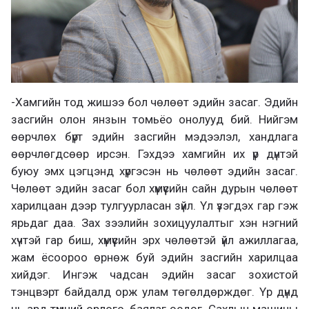
-Хамгийн тод жишээ бол чөлөөт эдийн засаг. Эдийн
засгийн олон янзын томьёо онолууд бий. Нийгэм
өөрчлөх бүрт эдийн засгийн мэдээлэл, хандлага
өөрчлөгдсөөр ирсэн. Гэхдээ хамгийн их үр дүнтэй
буюу эмх цэгцэнд хүргэсэн нь чөлөөт эдийн засаг.
Чөлөөт эдийн засаг бол хүмүүсийн сайн дурын чөлөөт
харилцаан дээр тулгуурласан зүйл. Үл үзэгдэх гар гэж
ярьдаг даа. Зах зээлийн зохицуулалтыг хэн нэгний
хүчтэй гар биш, хүмүүсийн эрх чөлөөтэй үйл ажиллагаа,
жам ёсоороо өрнөж буй эдийн засгийн харилцаа
хийдэг. Ингэж чадсан эдийн засаг зохистой
тэнцвэрт байдалд орж улам төгөлдөрждөг. Үр дүнд
нь ард түмний орлого, баялаг өсдөг. Сахлын машины