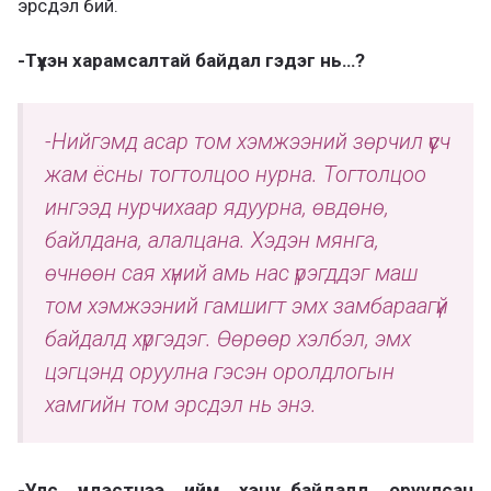
эрсдэл бий.
-Түүхэн харамсалтай байдал гэдэг нь…?
-Нийгэмд асар том хэмжээний зөрчил үүсч
жам ёсны тогтолцоо нурна. Тогтолцоо
ингээд нурчихаар ядуурна, өвдөнө,
байлдана, алалцана. Хэдэн мянга,
өчнөөн сая хүний амь нас үрэгддэг маш
том хэмжээний гамшигт эмх замбараагүй
байдалд хүргэдэг. Өөрөөр хэлбэл, эмх
цэгцэнд оруулна гэсэн оролдлогын
хамгийн том эрсдэл нь энэ.
-Улс үндэстнээ ийм хэцүү байдалд оруулсан