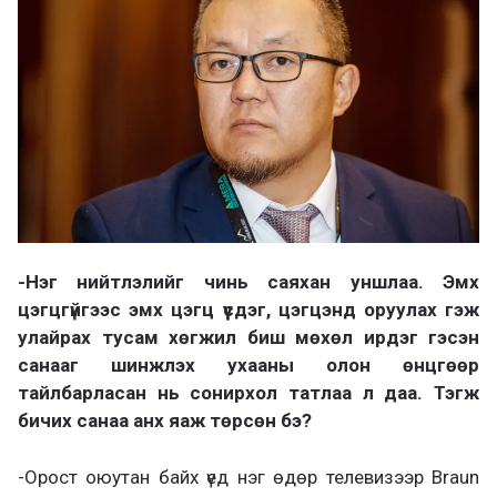
а
х
-Нэг нийтлэлийг чинь саяхан уншлаа. Эмх
цэгцгүйгээс эмх цэгц үүсдэг, цэгцэнд оруулах гэж
улайрах тусам хөгжил биш мөхөл ирдэг гэсэн
санааг шинжлэх ухааны олон өнцгөөр
тайлбарласан нь сонирхол татлаа л даа. Тэгж
бичих санаа анх яаж төрсөн бэ?
-Орост оюутан байх үед нэг өдөр телевизээр Brаun