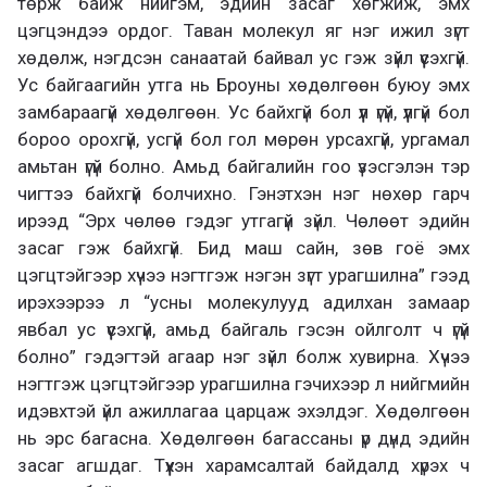
төрж байж нийгэм, эдийн засаг хөгжиж, эмх
цэгцэндээ ордог. Таван молекул яг нэг ижил зүгт
хөдөлж, нэгдсэн санаатай байвал ус гэж зүйл үүсэхгүй.
Ус байгаагийн утга нь Броуны хөдөлгөөн буюу эмх
замбараагүй хөдөлгөөн. Ус байхгүй бол үүл үгүй, үүлгүй бол
бороо орохгүй, усгүй бол гол мөрөн урсахгүй, ургамал
амьтан үгүй болно. Амьд байгалийн гоо үзэсгэлэн тэр
чигтээ байхгүй болчихно. Гэнэтхэн нэг нөхөр гарч
ирээд “Эрх чөлөө гэдэг утгагүй зүйл. Чөлөөт эдийн
засаг гэж байхгүй. Бид маш сайн, зөв гоё эмх
цэгцтэйгээр хүчээ нэгтгэж нэгэн зүгт урагшилна” гээд
ирэхээрээ л “усны молекулууд адилхан замаар
явбал ус үүсэхгүй, амьд байгаль гэсэн ойлголт ч үгүй
болно” гэдэгтэй агаар нэг зүйл болж хувирна. Хүчээ
нэгтгэж цэгцтэйгээр урагшилна гэчихээр л нийгмийн
идэвхтэй үйл ажиллагаа царцаж эхэлдэг. Хөдөлгөөн
нь эрс багасна. Хөдөлгөөн багассаны үр дүнд эдийн
засаг агшдаг. Түүхэн харамсалтай байдалд хүрэх ч