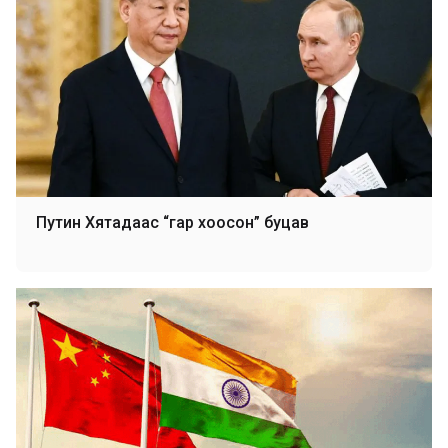
Путин Хятадаас “гар хоосон” буцав