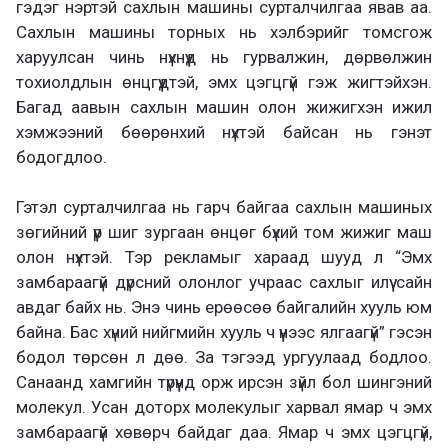
гэдэг нэртэй сахлын машины сурталчилгаа явав аа.
Сахлын машины торных нь хэлбэрийг томсгож
харуулсан чинь нүхнүүд нь гурвалжин, дөрвөлжин
тохиолдлын өнцгүүдтэй, эмх цэгцгүй гэж жигтэйхэн.
Багад аавын сахлын машин олон жижигхэн ижил
хэмжээний бөөрөнхий нүхтэй байсан нь гэнэт
бодогдлоо.
Гэтэл сурталчилгаа нь гарч байгаа сахлын машиных
зөгийний үүр шиг зургаан өнцөг бүхий том жижиг маш
олон нүхтэй. Тэр рекламыг хараад шууд л “Эмх
замбараагүй дүрсний олонлог учраас сахлыг илүү сайн
авдаг байх нь. Энэ чинь ерөөсөө байгалийн хууль юм
байна. Бас хүний нийгмийн хууль ч үүнээс ялгаагүй” гэсэн
бодол төрсөн л дөө. За тэгээд ургуулаад бодлоо.
Санаанд хамгийн түрүүнд орж ирсэн зүйл бол шингэний
молекул. Усан доторх молекулыг харвал ямар ч эмх
замбараагүй хөвөрч байдаг даа. Ямар ч эмх цэгцгүй,