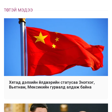
ТӨСТЭЙ МЭДЭЭ
Хятад дэлхийн үйлдвэрийн статусаа Энэтхэг,
Вьетнам, Мексикийн гурвалд алдаж байна