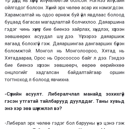
Үр дүнд нь хүмүүс илүү чөлөөтэй болсон. Нэгнээ илүү сайн
ойлгодог болсон. Хүний эрх чөлөө асар их нэмэгдсэн.
Харамсалтай нь одоо өрнөж буй үйл явдлаас болоод
буцаад багасах магадлалтай болчихлоо. Даяаршина
гэдэг чинь хүмүүс бие биенээ хайрлах, хүндлэх, хүлээн
зөвшөөрөх асуудал шүү дээ. Үүгээрээ даяаршиж
яагаад болохгүй гэж. Даяаршингаа дангаарших бүрэн
боломжтой. Монгол нь Монголоороо, Хятад нь
Хятадаараа, Орос нь Оросоосоо байг л дээ. Гэхдээ
бие биенээ хүлээн зөвшөөрч, өөрөө өөрийнхөө
онцлогийг хадгалсан байдалтайгаар оршин
тогтноход л болоод явчихна.
-Сүүлийн асуулт. Либералчлал манайд зохихгүй
гэсэн утгатай тайлбарууд дуулддаг. Таны хувьд
энэ хэр зөв шүүмжлэл вэ?
-Либерал эрх чөлөө гэдэг бол барууны үнэ цэнэ гэж