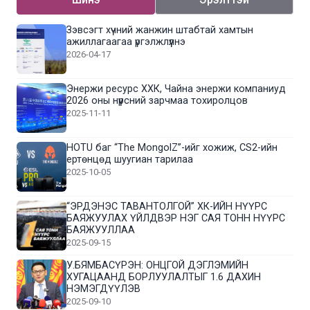
Зэвсэгт хүчний жанжин штабтай хамтын
ажиллагаагаа үргэлжлүүлнэ
2026-04-17
Энержи ресурс ХХК, Чайна энержи компаниуд
2026 оны нүүрсний зарчмаа тохиролцов
2025-11-11
HOTU баг “The MongolZ”-ийг хожиж, CS2-ийн
ертөнцөд шуугиан тарилаа
2025-10-05
“ЭРДЭНЭС ТАВАНТОЛГОЙ” ХК-ИЙН НҮҮРС
БАЯЖУУЛАХ ҮЙЛДВЭР НЭГ САЯ ТОНН НҮҮРС
БАЯЖУУЛЛАА
2025-09-15
У.БЯМБАСҮРЭН: ОНЦГОЙ ДЭГЛЭМИЙН
ХУГАЦААНД БОРЛУУЛАЛТЫГ 1.6 ДАХИН
НЭМЭГДҮҮЛЭВ
2025-09-10