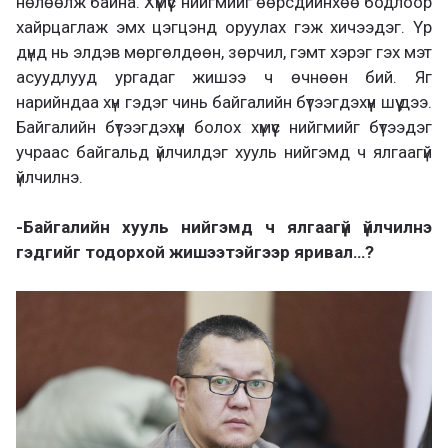
нөлөөлж байна. Хүмүүс нийгмийг өөрсдийнхөө бодлоор
хайрцаглаж эмх цэгцэнд оруулах гэж хичээдэг. Үр
дүнд нь элдэв мөргөлдөөн, зөрчил, гэмт хэрэг гэх мэт
асуудлууд ургадаг жишээ ч өчнөөн бий. Яг
нарийндаа хүн гэдэг чинь байгалийн бүтээгдэхүүн шүү дээ.
Байгалийн бүтээгдэхүүн болох хүмүүс нийгмийг бүтээдэг
учраас байгальд үйлчилдэг хууль нийгэмд ч ялгаагүй
үйлчилнэ.
-Байгалийн хууль нийгэмд ч ялгаагүй үйлчилнэ
гэдгийг тодорхой жишээтэйгээр яривал…?