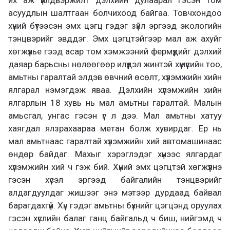
асуудлын шалтгаан болчихоод байгаа. Товчхондоо
хүний бүтээсэн эмх цэгц гэдэг зүйл эргээд экологийн
тэнцвэрийг эвддэг. Эмх цэгцтэйгээр мал аж ахуйг
хөгжүүлье гээд асар том хэмжээний фермүүдийг дэлхий
даяар барьсны нөлөөгөөр илүүдэл жинтэй хүмүүсийн тоо,
амьтны гаралтай элдэв өвчний өсөлт, хүлэмжийн хийн
ялгарал нэмэгдэж яваа. Дэлхийн хүлэмжийн хийн
ялгарлын 18 хувь нь мал амьтны гаралтай. Малын
амьсгал, унгас гэсэн үг л дээ. Мал амьтны хатуу
хаягдал ялзрахаараа метан болж хувирдаг. Ер нь
мал амьтнаас гаралтай хүлэмжийн хий автомашинаас
өндөр байдаг. Махыг хэрэглэдэг хүнээс ялгардаг
хүлэмжийн хий ч гэж бий. Хүний эмх цэгцтэй хөгжүүлнэ
гэсэн хүсэл эргээд байгалийн тэнцвэрийг
алдагдуулдаг жишээг энэ мэтээр дурдаад байвал
барагдахгүй. Хүн гэдэг амьтны бүхнийг цэгцэнд оруулах
гэсэн хүслийн балаг ганц байгальд ч биш, нийгэмд ч