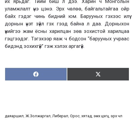
их ярьдаг. Тийм биш л дээ. Харин ч Монголын
уламжлалт үнэ цэнэ. Эрх чөлөө, байгальтайгаа ойр
байх гэдэг чинь бидний юм. Барууных гэхээс илүү
дорнын үнэт зүйл гэх гээд байна л даа. Дорныхон
үүнийгээ жам ёсны харилцан зөв зохистой харилцаа
гэцгээдэг. Тэгэхээр яаж ч бодсон “барууных учраас
бидэнд зохихгүй” гэж хэлэх аргагүй.
Хуваалцах:
Түгээх:
Х
Т
у
в
г
а
э
а
э
л
х
ц
а
даяаршил
, 
Ж.Золжаргал
, 
Либерал
, 
Орос
, 
хятад
, 
эмх цэгц
, 
эрх чөлөө
х