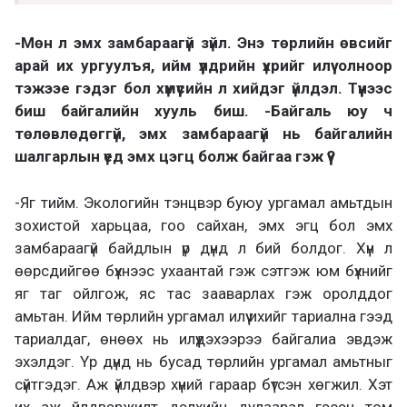
-Мөн л эмх замбараагүй зүйл. Энэ төрлийн өвсийг
арай их ургуулъя, ийм үүлдрийн үхрийг илүү олноор
тэжээе гэдэг бол хүмүүсийн л хийдэг үйлдэл. Түүнээс
биш байгалийн хууль биш. -Байгаль юу ч
төлөвлөдөггүй, эмх замбараагүй нь байгалийн
шалгарлын үед эмх цэгц болж байгаа гэж үү?
-Яг тийм. Экологийн тэнцвэр буюу ургамал амьтдын
зохистой харьцаа, гоо сайхан, эмх эгц бол эмх
замбараагүй байдлын үр дүнд л бий болдог. Хүн л
өөрсдийгөө бүхнээс ухаантай гэж сэтгэж юм бүхнийг
яг таг ойлгож, яс тас зааварлах гэж оролддог
амьтан. Ийм төрлийн ургамал илүү ихийг тариална гээд
тариалдаг, өнөөх нь илүүдэхээрээ байгалиа эвдэж
эхэлдэг. Үр дүнд нь бусад төрлийн ургамал амьтныг
сүйтгэдэг. Аж үйлдвэр хүний гараар бүтсэн хөгжил. Хэт
их аж үйлдвэржилт дэлхийн дулаарал гэсэн том