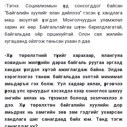
-Тэгнэ. Социализмын үед сонсогддог байсан
“Байгалийн хуулийг ялан дийллээ” гэсэн үг, хандлага
маш аюултай үзэгдэл. Монголчуудын уламжлал
харин их өөр. Байгальтайгаа шүтэн барилдлагатай,
байгальдаа ойр оршихуйтай. Олон сая жилийн
хугацаанд ойлгож таньсан ухаан л даа.
-Хүн төрөлхтний түүхийг харахаар, ялангуяа
ковидын жилүүдийн дараа байгаль руугаа эргээд
хандах үзэгдэл хүчтэй ажиглагдаж байна. Элдэв
хэрэглээгээ танаж байгальдаа ээлтэй минимал
амьдаръя гэх болж. Уул хадаар аялах, үүргэвчээ
үүрээд улс орнуудыг хэсэхдээ хээр хоноглох шахуу
энгийн аялах нь түгээмэл болоод эхэлчихлээ л
дээ. Хүн төрөлхтөн байгалийн хуулийн дор
амьдрах нь хамгийн зөв зам гэдгийг ухаарсан
хандлага шиг санагдаад байх юм. Танд тэгж
санагддаг уу?