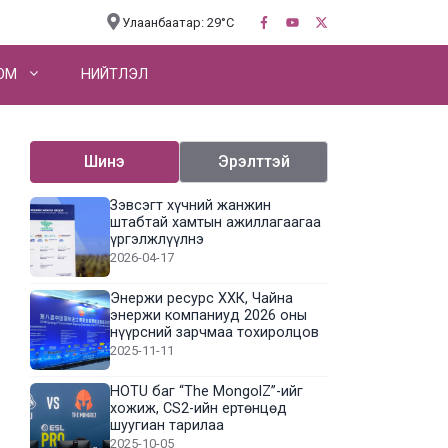
Улаанбаатар: 29°C
OM
НИЙТЛЭЛ
Шинэ
Эрэлттэй
Зэвсэгт хүчний жанжин
штабтай хамтын ажиллагаагаа
үргэлжлүүлнэ
2026-04-17
Энержи ресурс ХХК, Чайна
энержи компаниуд 2026 оны
нүүрсний зарчмаа тохиролцов
2025-11-11
HOTU баг “The MongolZ”-ийг
хожиж, CS2-ийн ертөнцөд
шуугиан тарилаа
2025-10-05