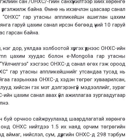
өгжлийн сан /ОНХС/-гийн санхүүжилтээр хийх хөрөнгө
 үргэлжилж байна. Өмнө нь ихэвчлэн цаасаар санал
 “ОНХС” гар утасны аппликейшн ашиглан цахим
нга гаруй цахим санал ирсэн бөгөөд үүний 10 гаруй
ас гарсан байна.
, нэг дор, уялдаа холбоотой хүргэх үүднээс ОНХС-ийн
mn цахим хуудас болон e-Mongolia гар утасны
“Үйлчилгээ” хэсгээс ОНХС-д санал өгөх гэж ороод
ХС” гар утасны аппликейшнийг утсандаа тусад нь
йгаа газрынхаа ОНХС-д хэдэн төгрөг хуваарилсан,
жлууд хийсэн гэх мэт дэлгэрэнгүй мэдээллийг, зураг
-ийн цахим санал авах үйл ажиллагаа зургаадугаар
лнэ.
ч буй орчноо сайжруулахад шаардлагатай хөрөнгө
 онд ОНХС нийтдээ 1.5 их наяд орчим төгрөгийн
д аймаг, нийслэл, сум, дүүргийн ОНХС-д 298 тэрбум