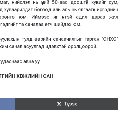
маг, нийслэл нь үүний 50-аас доошгүй хувийг сум,
нд хуваарилдаг бөгөөд аль аль нь ялгаагүй иргэдийн
хөрөнгө юм. Иймээс яг үүнтэй адил дараа жил
 гэдгийг та саналаа өгч шийдэх юм.
уулахын тулд өөрийн санаачилгыг гарган “ОНХС”
ахим санал асуулгад идэвхтэй оролцоорой.
удаснаас авна уу.
ТГИЙН ХӨГЖЛИЙН САН
Түгээх:
Түгээх