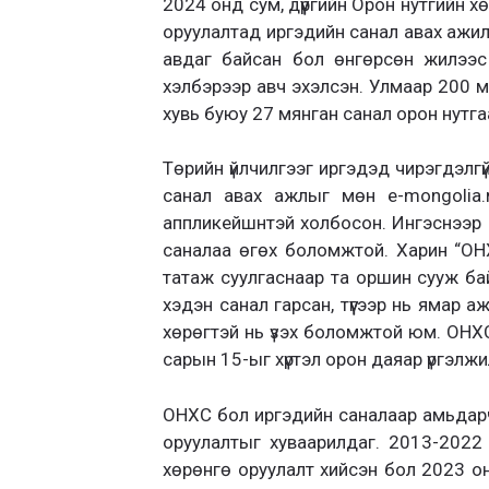
2024 онд сум, дүүргийн Орон нутгийн х
оруулалтад иргэдийн санал авах ажил
авдаг байсан бол өнгөрсөн жилээс
хэлбэрээр авч эхэлсэн. Улмаар 200 мя
хувь буюу 27 мянган санал орон нутга
Төрийн үйлчилгээг иргэдэд чирэгдэлгүй
санал авах ажлыг мөн е-mongolia.
аппликейшнтэй холбосон. Ингэснээр 
саналаа өгөх боломжтой. Харин “ОН
татаж суулгаснаар та оршин сууж ба
хэдэн санал гарсан, түүгээр нь ямар а
хөрөгтэй нь үзэх боломжтой юм. ОНХС
сарын 15-ыг хүртэл орон даяар үргэлжи
ОНХС бол иргэдийн саналаар амьдар
оруулалтыг хуваарилдаг. 2013-2022
хөрөнгө оруулалт хийсэн бол 2023 он