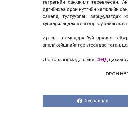
төгрөгийн санхүүжилт төсөвлөсөн. Ай
дүүргийнхээ орон нутгийн хөгжлийн са
саналд тулгуурлан зарцуулагдах 
хуваарилагдах мөнгөөр юу хийлгэх вэ
Иргэн та амьдарч буй орчноо сайжр
аппликейшнийг гар утсандаа татан, ц
Дэлгэрэнгүй мэдээллийг
ЭНД
цахим ху
ОРОН НУ
Хуваалцах:
Хуваалцах