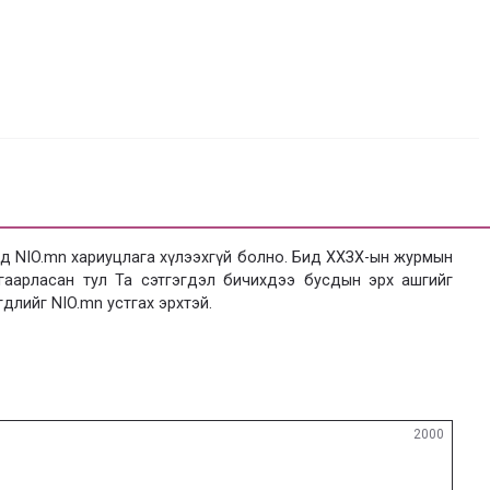
 NIO.mn хариуцлага хүлээхгүй болно. Бид ХХЗХ-ын журмын
язгаарласан тул Та сэтгэгдэл бичихдээ бусдын эрх ашгийг
гдлийг NIO.mn устгах эрхтэй.
2000