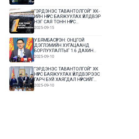
“ЭРДЭНЭС ТАВАНТОЛГОЙ” ХК-
ИЙН НҮҮРС БАЯЖУУЛАХ ҮЙЛДВЭР
НЭГ САЯ ТОНН НҮҮРС
БАЯЖУУЛЛАА
2025-09-15
У.БЯМБАСҮРЭН: ОНЦГОЙ
ДЭГЛЭМИЙН ХУГАЦААНД
БОРЛУУЛАЛТЫГ 1.6 ДАХИН
НЭМЭГДҮҮЛЭВ
2025-09-10
“ЭРДЭНЭС ТАВАНТОЛГОЙ” ХК
НҮҮРС БАЯЖУУЛАХ ҮЙЛДВЭРЭЭС
ГАРЧ БУЙ ХАЯГДАЛ НҮҮРСИЙГ
ДАХИН БОЛОВСРУУЛНА
2025-09-10
Л.Гүндалай: Дүр эсгэсэн худал
хуурмагтай эвлэрч чаддаггүй
нь миний алдаа байж магадгүй
2025-09-05
ЦОГТЦЭЦИЙ СУМЫН ЦАГААН-
ОВОО, СИЙРСТ БАГИЙН
ИРГЭДИЙН ТӨЛӨӨЛӨЛ НҮҮРС