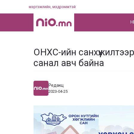
Skip
мэргэжлийн, мэдрэмжтэй
to
content
НҮ
ОНХС-ийн санхүүжилтээр
санал авч байна
Редакц
2023-04-25