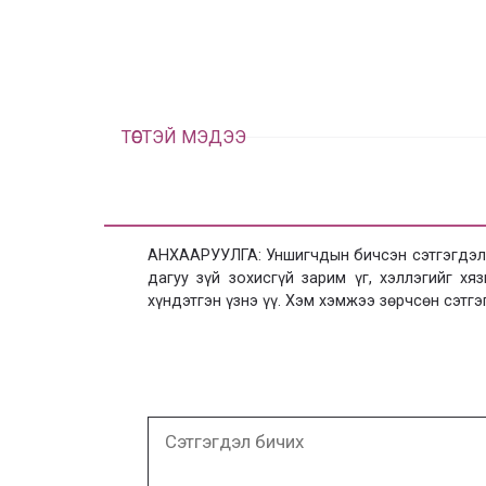
ТӨСТЭЙ МЭДЭЭ
АНХААРУУЛГА: Уншигчдын бичсэн сэтгэгдэлд
дагуу зүй зохисгүй зарим үг, хэллэгийг х
хүндэтгэн үзнэ үү. Хэм хэмжээ зөрчсөн сэтгэ
Сэтгэгдэл
бичих